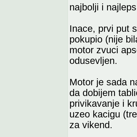
najbolji i najleps
Inace, prvi put
pokupio (nije bi
motor zvuci aps
odusevljen.
Motor je sada n
da dobijem tabl
privikavanje i 
uzeo kacigu (treb
za vikend.