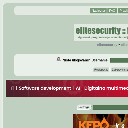
Naslovna
FAQ
Pravil
elitesecurity
eli
::
Niste ulogovani?
Username :
Registracija
Zaboravili s
:
Pretraga