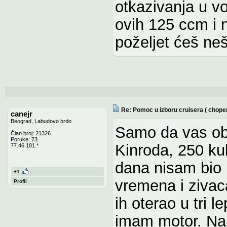
otkazivanja u vož
ovih 125 ccm i n
poželjet ćeš neš
Re: Pomoc u izboru cruisera ( chope
canejr
Beograd, Labudovo brdo
Samo da vas ob
Član broj: 21326
Poruke: 73
Kinroda, 250 kub
77.46.181.*
dana nisam bio
+1
vremena i zivac
Profil
ih oterao u tri 
imam motor. Nar