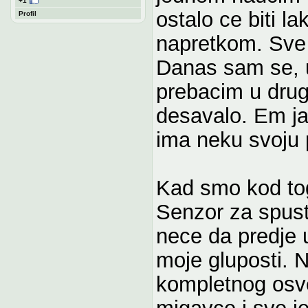
+1
ostalo ce biti l
Profil
napretkom. Sve 
Danas sam se, u
prebacim u drug
desavalo. Em ja
ima neku svoju p
Kad smo kod tog
Senzor za spuste
nece da predje 
moje gluposti. 
kompletnog osve
migavce i sve j