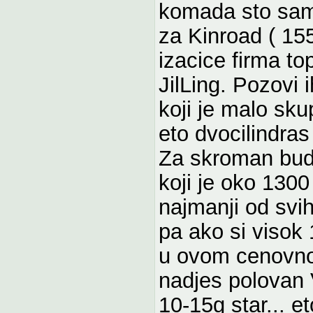
komada sto sam 
za Kinroad ( 15
izacice firma to
JilLing. Pozovi i
koji je malo skup
eto dvocilindras
Za skroman budze
koji je oko 1300 
najmanji od svi
pa ako si visok 
u ovom cenovno
nadjes polovan 
10-15g star... e