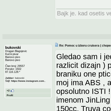
Bajk je. kad osetis ve
Re: Pomoc u izboru cruisera ( chope
bukovski
Dragan Blagojevic
Gledao sam i jed
Kućni pivar
Banovo pivo
Banovo pivo
razlicit dizajn 
Član broj: 29557
Poruke: 1502
braniku one ptic
87.116.128.*
:
Jabber
bukovski
moj ima ABS , a 
Sajt:
https://www.instagram.com..
opsolutno ISTI 
+2
Profil
imenom JinLing 
150cc, Truva co