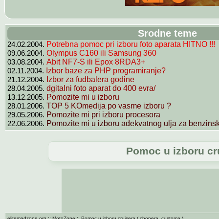
Srodne teme
24.02.2004.
Potrebna pomoc pri izboru foto aparata HITNO !!!
09.06.2004.
Olympus C160 ili Samsung 360
03.08.2004.
Abit NF7-S ili Epox 8RDA3+
02.11.2004.
Izbor baze za PHP programiranje?
21.12.2004.
Izbor za fudbalera godine
28.04.2005.
dgitalni foto aparat do 400 evra/
13.12.2005.
Pomozite mi u izboru
28.01.2006.
TOP 5 KOmedija po vasme izboru ?
29.05.2006.
Pomozite mi pri izboru procesora
22.06.2006.
Pomozite mi u izboru adekvatnog ulja za benzinski
Pomoc u izboru cru
::
::
elitemadzone.org
MotoZone
Pomoc u izboru cruisera ( chopera, customa )