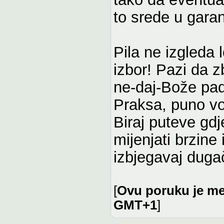
to srede u gara
Pila ne izgleda 
izbor! Pazi da 
ne-daj-Bože padn
Praksa, puno vožn
Biraj puteve gdj
mijenjati brzine
izbjegavaj dugač
[
Ovu poruku je me
GMT+1
]