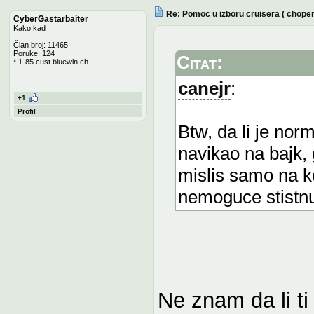
Re: Pomoc u izboru cruisera ( chope
CyberGastarbaiter
Kako kad
Član broj: 11465
Poruke: 124
Citat:
*.1-85.cust.bluewin.ch.
canejr
:
+1
Profil
Btw, da li je nor
navikao na bajk, g
mislis samo na k
nemoguce stistnu
Ne znam da li t