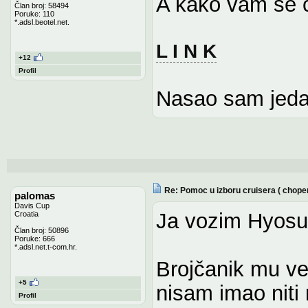
A kako vam se c
Član broj: 58494
Poruke: 110
*.adsl.beotel.net.
L I N K
+12
Profil
Nasao sam jeda
Re: Pomoc u izboru cruisera ( chope
palomas
Davis Cup
Ja vozim Hyosu
Croatia
Član broj: 50896
Poruke: 666
*.adsl.net.t-com.hr.
Brojčanik mu ve
+5
nisam imao niti 
Profil