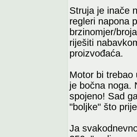
Struja je inače 
regleri napona p
brzinomjer/broj
riješiti nabavkom
proizvođaća.
Motor bi trebao 
je bočna noga. 
spojeno! Sad ga 
"boljke" što pri
Ja svakodnevno