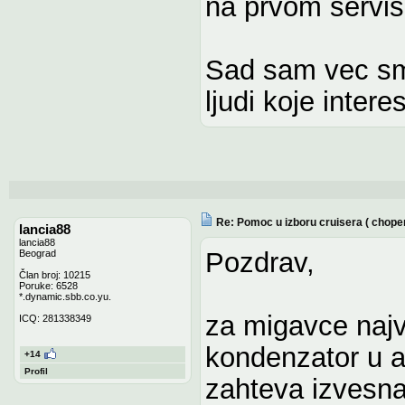
na prvom servi
Sad sam vec smo
ljudi koje inter
Re: Pomoc u izboru cruisera ( chope
lancia88
lancia88
Pozdrav,
Beograd
Član broj: 10215
Poruke: 6528
*.dynamic.sbb.co.yu.
za migavce najve
ICQ: 281338349
kondenzator u a
+14
Profil
zahteva izvesna 