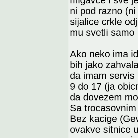
ni pod razno (ni
sijalice crkle od
mu svetli samo 
Ako neko ima id
bih jako zahval
da imam servis i
9 do 17 (ja obic
da dovezem mot
Sa trocasovnim 
Bez kacige (Gev
ovakve sitnice 