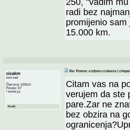
250, "vadim mu
radi bez najman
promijenio sam j
15.000 km.
Re: Pomoc u izboru cruisera ( chope
cicakm
novi sad
Citam vas na po
Član broj: 120014
Poruke: 67
verujem da ste p
*.eunet.yu.
pare.Zar ne zna
Profil
bez obzira na go
ogranicenja?Up