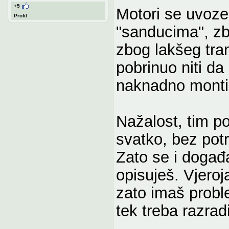
+5
Motori se uvoze
Profil
"sanducima", zb
zbog lakšeg tran
pobrinuo niti da
naknadno montir
Nažalost, tim p
svatko, bez pot
Zato se i događa
opisuješ. Vjeroj
zato imaš probl
tek treba razradi