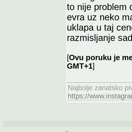
to nije problem
evra uz neko m
uklapa u taj ce
razmisljanje sad
[
Ovu poruku je men
GMT+1
]
Najbolje zanatsko pi
https://www.instagr