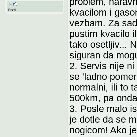
problem, naravno
+1
kvacilom i gaso
Profil
vezbam. Za sad
pustim kvacilo i
tako osetljiv...
siguran da mogu
2. Servis nije n
se 'ladno pomer
normalni, ili to 
500km, pa onda 
3. Posle malo i
je dotle da se
nogicom! Ako je 