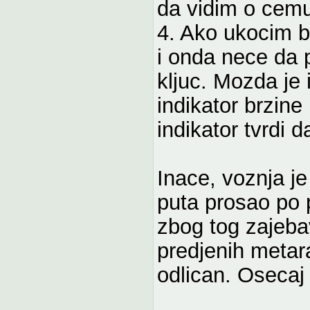
da vidim o cemu
4. Ako ukocim b
i onda nece da 
kljuc. Mozda je 
indikator brzine
indikator tvrdi d
Inace, voznja j
puta prosao po p
zbog tog zajebav
predjenih metara
odlican. Osecaj 