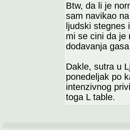
Btw, da li je no
sam navikao na b
ljudski stegnes
mi se cini da j
dodavanja gasa
Dakle, sutra u 
ponedeljak po k
intenzivnog priv
toga L table.