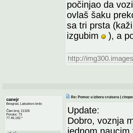
počinjao da vo
ovlaš šaku prek
sa tri prsta (kaž
izgubim
), a po
http://img300.image
Re: Pomoc u izboru cruisera ( chope
canejr
Beograd, Labudovo brdo
Update:
Član broj: 21326
Poruke: 73
Dobro, voznja m
77.46.192.*
jednom naucim t