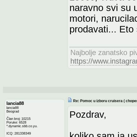
naravno svi su u
motori, narucila
prodavati... Eto
Najbolje zanatsko pi
https://www.instagr
Re: Pomoc u izboru cruisera ( chope
lancia88
lancia88
Pozdrav,
Beograd
Član broj: 10215
Poruke: 6528
*.dynamic.sbb.co.yu.
koliko sam ja u
ICQ: 281338349