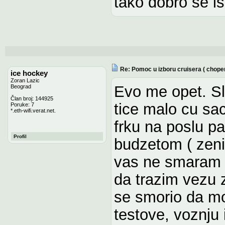
tako dobro se ist
Re: Pomoc u izboru cruisera ( chope
ice hockey
Zoran Lazic
Evo me opet. Sl
Beograd
Član broj: 144925
tice malo cu sa
Poruke: 7
*.eth-wifi.verat.net.
frku na poslu 
Profil
budzetom ( zeni 
vas ne smaram 
da trazim vezu 
se smorio da m
testove, voznju 