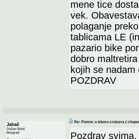
mene tice dosta 
vek. Obavestav
polaganje preko
tablicama LE (i
pazario bike po
dobro maltretira
kojih se nadam d
POZDRAV
Re: Pomoc u izboru cruisera ( chope
Jahač
Dušan Brkić
Pozdrav svima, 
Beograd