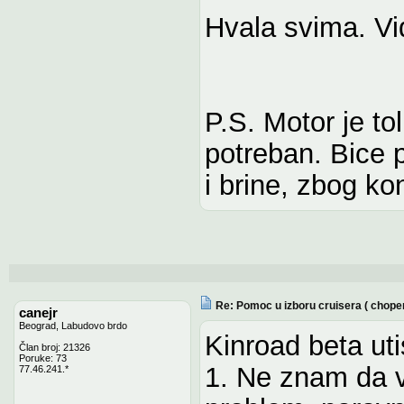
Hvala svima. Vi
P.S. Motor je to
potreban. Bice 
i brine, zbog kon
Re: Pomoc u izboru cruisera ( chope
canejr
Beograd, Labudovo brdo
Kinroad beta uti
Član broj: 21326
Poruke: 73
1. Ne znam da v
77.46.241.*