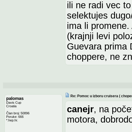
ili ne radi vec t
selektujes dugo/
ima li promene. 
(krajnji levi polo
Guevara prima D
choppere, ne zn
Re: Pomoc u izboru cruisera ( chope
palomas
Davis Cup
canejr
, na poče
Croatia
Član broj: 50896
motora, dobrodo
Poruke: 666
*.hep.hr.