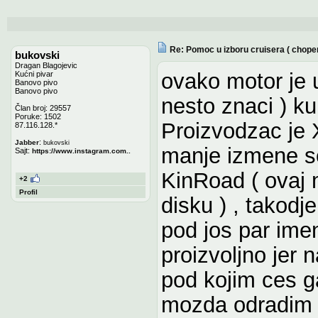
Re: Pomoc u izboru cruisera ( chope
bukovski
Dragan Blagojevic
ovako motor je 
Kućni pivar
Banovo pivo
Banovo pivo
nesto znaci ) k
Član broj: 29557
Poruke: 1502
Proizvodzac je 
87.116.128.*
:
Jabber
bukovski
manje izmene se 
Sajt:
https://www.instagram.com..
KinRoad ( ovaj
+2
Profil
disku ) , takodj
pod jos par ime
proizvoljno jer 
pod kojim ces ga
mozda odradim l