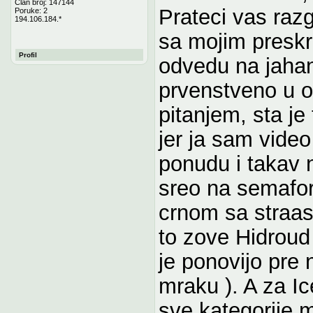
Član broj: 147144
Prateci vas raz
Poruke: 2
194.106.184.*
sa mojim pres
Profil
odvedu na jahan
prvenstveno u 
pitanjem, sta je 
jer ja sam vide
ponudu i takav 
sreo na semaf
crnom sa straas
to zove Hidroud
je ponovijo pre
mraku ). A za I
sve kategorije 