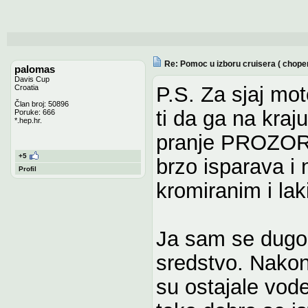
Re: Pomoc u izboru cruisera ( chope
palomas
Davis Cup
P.S. Za sjaj mot
Croatia
Član broj: 50896
ti da ga na kra
Poruke: 666
*.hep.hr.
pranje PROZOR
+5
brzo isparava i 
Profil
kromiranim i la
Ja sam se dugo
sredstvo. Nakon 
su ostajale vode