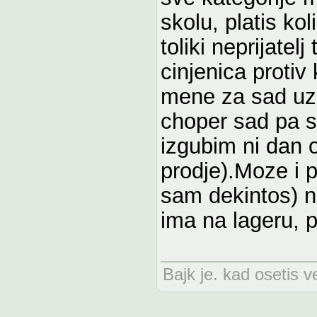
skolu, platis kol
toliki neprijatelj
cinjenica protiv
mene za sad uz
choper sad pa s
izgubim ni dan 
prodje).Moze i p
sam dekintos) na
ima na lageru, p
Bajk je. kad osetis ve