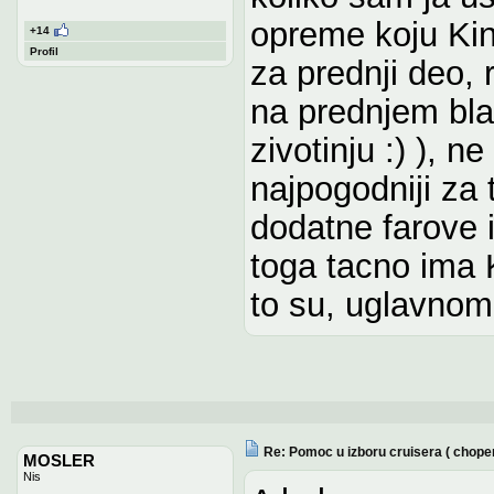
opreme koju Kinr
+14
Profil
za prednji deo, r
na prednjem bla
zivotinju :) ), n
najpogodniji za
dodatne farove 
toga tacno ima 
to su, uglavnom
Re: Pomoc u izboru cruisera ( chope
MOSLER
Nis