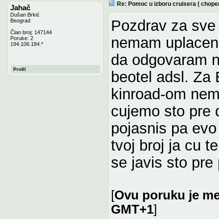
Re: Pomoc u izboru cruisera ( chope
Jahač
Dušan Brkić
Pozdrav za sve 
Beograd
Član broj: 147144
nemam uplacen
Poruke: 2
194.106.184.*
da odgovaram na
Profil
beotel adsl. Za 
kinroad-om nema
cujemo sto pre d
pojasnis pa evo
tvoj broj ja cu 
se javis sto pre p
[
Ovu poruku je men
GMT+1
]