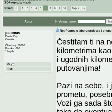
(
TOP topic
, by vladd)
Strane:
..
6
...
<
1
2
3
4
5
7
8
9
10
Dalje >
>>
Pretraga teme:
Autor
Tra
Re: Pomoc u izboru cruisera ( chope
palomas
Davis Cup
Čestitam ti na 
Croatia
Član broj: 50896
kilometrima kao
Poruke: 666
*.hep.hr.
i ugodnih kilome
+5
putovanjima!
Profil
Pazi na sebe, i 
prometu, posebn
Vozi ga sada št
tako da eventual