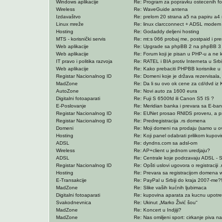
Windows aplikacije
Re: Program za popravku ostecenih foto
Wireless
Re: WaveGuide antena
Izdavaštvo
Re: prelom 20 strana a5 na papiru a4 n
Linux mreže
Re: linux clarcconnect + ADSL modem
Hosting
Re: Godaddy deljeni hosting
MTS - korisnički servis
Re: mt:s 066 probaj me, postpaid i pr
Web aplikacije
Re: Upgrade sa phpBB 2 na phpBB 3
Web aplikacije
Re: Forum koji je pisan u PHP-u a ne 
IT pravo i politika razvoja
Re: RATEL i BIA protiv Interneta u Srbij
Web aplikacije
Re: Kako prebaciti PHPBB korisnike u 
Registar Nacionalnog ID
Re: Domeni koje je država rezervisala, a
MadZone
Re: Da li su ovo ok cene za cd/dvd iz 
AutoZone
Re: Novi auto za 1600 eura
Digitalni fotoaparati
Re: Fuji S 6500fd ili Canon S5 IS ?
E-Poslovanje
Re: Meridian banka i prevara sa E-ba
Registar Nacionalnog ID
Re: EUNet prosao RNIDS proveru, a pro
Registar Nacionalnog ID
Re: Predregistracija .rs domena
Domeni
Re: Moji domeni na prodaju (samo u ov
Hosting
Re: Koji panel odabrati prilikom kupov
ADSL
Re: dyndns.com sa adsl-om
Wireless
Re: AP+client u jednom uredjaju?
ADSL
Re: Centrale koje podrzavaju ADSL 
Registar Nacionalnog ID
Re: Opšti uslovi ugovora o registraciji
Hosting
Re: Prevara sa registracijom domena 
E-Transakcije
Re: PayPal u Srbiji do kraja 2007-me?
MadZone
Re: Slike vaših kućnih ljubimaca
Digitalni fotoaparati
Re: kupovina aparata za kucnu upotrebu
Svakodnevnica
Re: Ukinut „Marko Živić šou“
MadZone
Re: Koncert u Indjiji?
MadZone
Re: Nas omiljeni sport: cirkanje piva na 