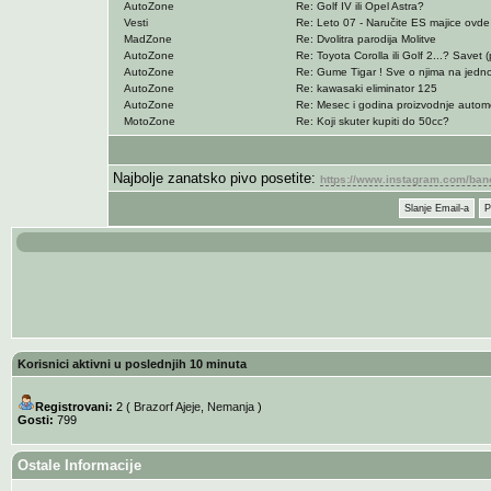
AutoZone
Re: Golf IV ili Opel Astra?
Vesti
Re: Leto 07 - Naručite ES majice ovde
MadZone
Re: Dvolitra parodija Molitve
AutoZone
Re: Toyota Corolla ili Golf 2...? Savet 
AutoZone
Re: Gume Tigar ! Sve o njima na jed
AutoZone
Re: kawasaki eliminator 125
AutoZone
Re: Mesec i godina proizvodnje automo
MotoZone
Re: Koji skuter kupiti do 50cc?
Najbolje zanatsko pivo posetite:
https://www.instagram.com/ban
Slanje Email-a
P
Korisnici aktivni u poslednjih 10 minuta
Registrovani:
2 (
Brazorf Ajeje
,
Nemanja
)
Gosti:
799
Ostale Informacije