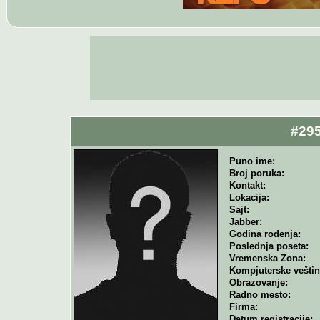
#295
Puno ime:
Broj poruka:
Kontakt:
Lokacija:
Sajt:
Jabber:
Godina rođenja:
Poslednja poseta:
Vremenska Zona:
Kompjuterske veštin
Obrazovanje:
Radno mesto:
Firma:
Datum registracije: