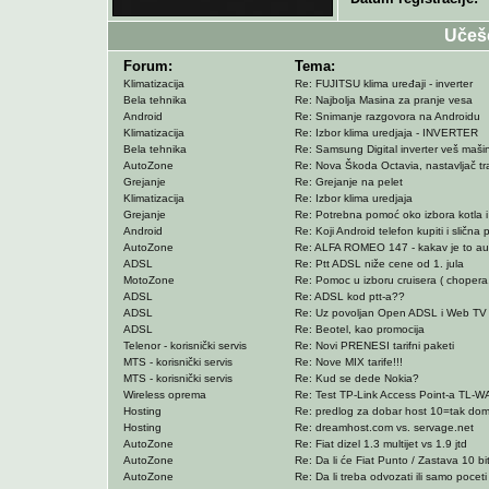
Učeš
Forum:
Tema:
Klimatizacija
Re: FUJITSU klima uređaji - inverter
Bela tehnika
Re: Najbolja Masina za pranje vesa
Android
Re: Snimanje razgovora na Androidu
Klimatizacija
Re: Izbor klima uredjaja - INVERTER
Bela tehnika
Re: Samsung Digital inverter veš mašin
AutoZone
Re: Nova Škoda Octavia, nastavljač tradi
Grejanje
Re: Grejanje na pelet
Klimatizacija
Re: Izbor klima uredjaja
Grejanje
Re: Potrebna pomoć oko izbora kotla i 
Android
Re: Koji Android telefon kupiti i slična 
AutoZone
Re: ALFA ROMEO 147 - kakav je to au
ADSL
Re: Ptt ADSL niže cene od 1. jula
MotoZone
Re: Pomoc u izboru cruisera ( chopera
ADSL
Re: ADSL kod ptt-a??
ADSL
Re: Uz povoljan Open ADSL i Web TV 
ADSL
Re: Beotel, kao promocija
Telenor - korisnički servis
Re: Novi PRENESI tarifni paketi
MTS - korisnički servis
Re: Nove MIX tarife!!!
MTS - korisnički servis
Re: Kud se dede Nokia?
Wireless oprema
Re: Test TP-Link Access Point-a TL
Hosting
Re: predlog za dobar host 10=tak dom
Hosting
Re: dreamhost.com vs. servage.net
AutoZone
Re: Fiat dizel 1.3 multijet vs 1.9 jtd
AutoZone
Re: Da li će Fiat Punto / Zastava 10 bit
AutoZone
Re: Da li treba odvozati ili samo pocet