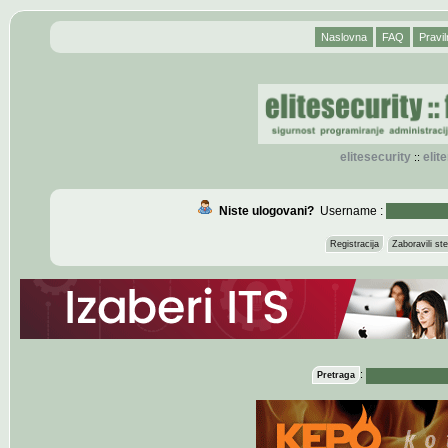
Naslovna
FAQ
Pravil
elitesecurity
eli
::
Niste ulogovani?
Username :
Registracija
Zaboravili s
:
Pretraga