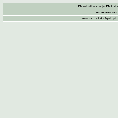
EM uslovi koriscenja
. EM krei
Glavni RSS feed
Automati za kafu
Srpski pliv