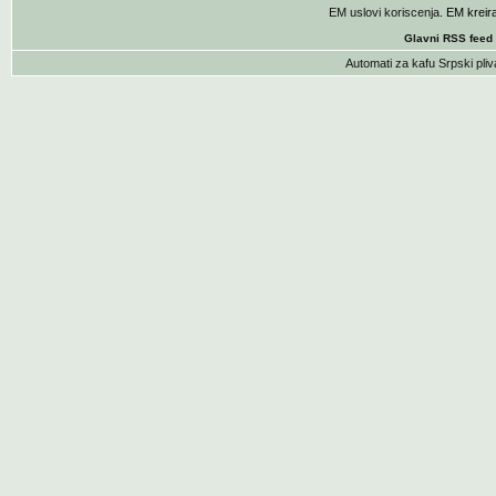
EM uslovi koriscenja
. EM krei
Glavni RSS feed
Automati za kafu
Srpski pliv