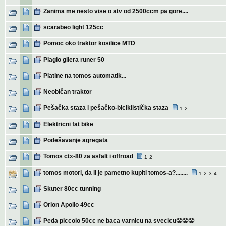
Zanima me nesto vise o atv od 2500ccm pa gore....
scarabeo light 125cc
Pomoc oko traktor kosilice MTD
Piagio gilera runer 50
Platine na tomos automatik...
Neobičan traktor
Pešačka staza i pešačko-biciklistička staza
1
2
Elektricni fat bike
Podešavanje agregata
Tomos ctx-80 za asfalt i offroad
1
2
tomos motori, da li je pametno kupiti tomos-a?........
1
2
3
4
Skuter 80cc tunning
Orion Apollo 49cc
Peda piccolo 50cc ne baca varnicu na svecicu😤😤😤