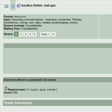
kosilica Einhel- slab gas
Forum:
MotoZone
Opis:
Diskusija o dvotočkašima - motorima i skuterima. Tehnika,
bezbednost, vožnja, ture, slike, modeli, predstavljanja, testovi.
Dnevni izvestaj:
3 pretplatnika
Mailing lista:
4 pretplatnika
Strane:
1
...
2
3
4
5
Dalje >
>>
Korisnici aktivni u poslednjih 10 minuta
Registrovani:
3 (
superr
,
gival
,
samuki
)
Gosti:
830
Ostale Informacije