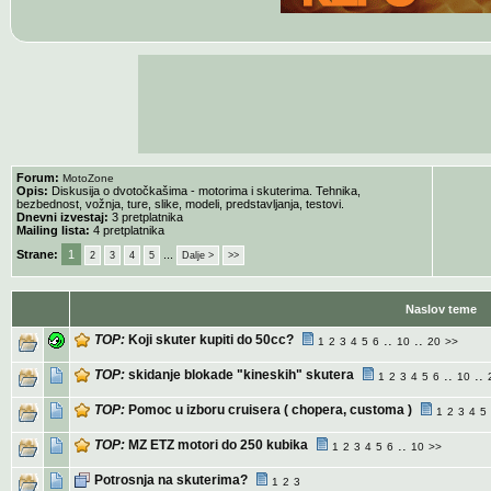
Forum:
MotoZone
Opis:
Diskusija o dvotočkašima - motorima i skuterima. Tehnika,
bezbednost, vožnja, ture, slike, modeli, predstavljanja, testovi.
Dnevni izvestaj:
3 pretplatnika
Mailing lista:
4 pretplatnika
Strane:
1
...
2
3
4
5
Dalje >
>>
Naslov teme
TOP:
Koji skuter kupiti do 50cc?
..
..
1
2
3
4
5
6
10
20
>>
TOP:
skidanje blokade "kineskih" skutera
..
..
1
2
3
4
5
6
10
TOP:
Pomoc u izboru cruisera ( chopera, customa )
1
2
3
4
5
TOP:
MZ ETZ motori do 250 kubika
..
1
2
3
4
5
6
10
>>
Potrosnja na skuterima?
1
2
3