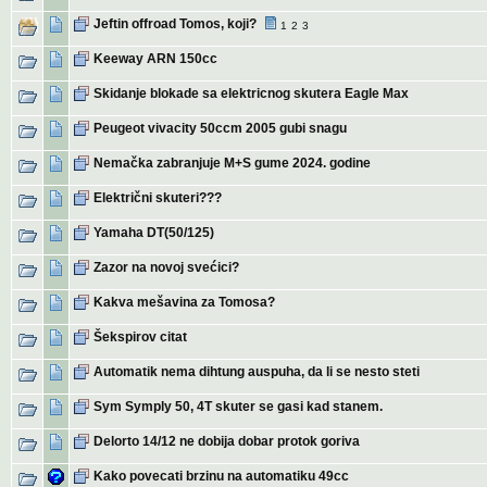
Jeftin offroad Tomos, koji?
1
2
3
Keeway ARN 150cc
Skidanje blokade sa elektricnog skutera Eagle Max
Peugeot vivacity 50ccm 2005 gubi snagu
Nemačka zabranjuje M+S gume 2024. godine
Električni skuteri???
Yamaha DT(50/125)
Zazor na novoj svećici?
Kakva mešavina za Tomosa?
Šekspirov citat
Automatik nema dihtung auspuha, da li se nesto steti
Sym Symply 50, 4T skuter se gasi kad stanem.
Delorto 14/12 ne dobija dobar protok goriva
Kako povecati brzinu na automatiku 49cc