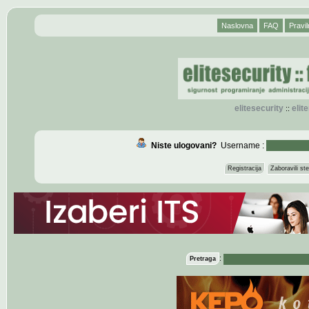
Naslovna
FAQ
Pravil
elitesecurity
eli
::
Niste ulogovani?
Username :
Registracija
Zaboravili s
:
Pretraga