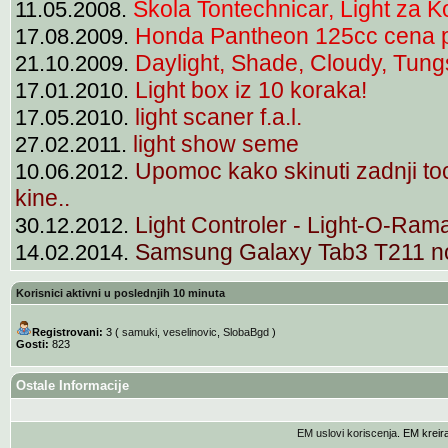
Skola Tontechnicar, Light za K
11.05.2008.
Honda Pantheon 125cc cena 
17.08.2009.
Daylight, Shade, Cloudy, Tungst
21.10.2009.
Light box iz 10 koraka!
17.01.2010.
light scaner f.a.l.
17.05.2010.
light show seme
27.02.2011.
Upomoc kako skinuti zadnji t
10.06.2012.
kine..
Light Controler - Light-O-Rama 
30.12.2012.
Samsung Galaxy Tab3 T211 noti
14.02.2014.
Korisnici aktivni u poslednjih 10 minuta
Registrovani:
3 (
samuki
,
veselinovic
,
SlobaBgd
)
Gosti:
823
Ostale Informacije
EM uslovi koriscenja
. EM krei