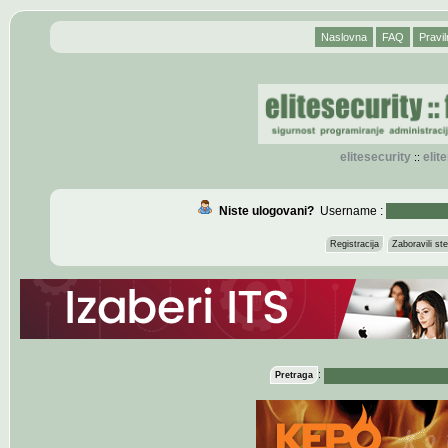
Naslovna
FAQ
Pravil
elitesecurity
eli
::
Niste ulogovani?
Username :
Registracija
Zaboravili s
:
Pretraga