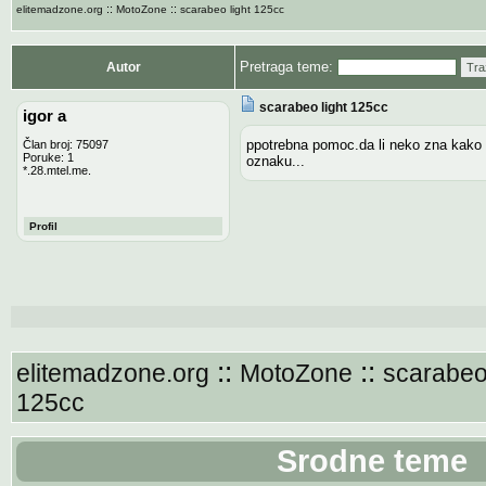
::
::
elitemadzone.org
MotoZone
scarabeo light 125cc
Pretraga teme:
Autor
Tra
scarabeo light 125cc
igor a
ppotrebna pomoc.da li neko zna kako 
Član broj: 75097
Poruke: 1
oznaku...
*.28.mtel.me.
Profil
::
::
elitemadzone.org
MotoZone
scarabeo 
125cc
Srodne teme