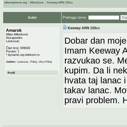
::
::
elitemadzone.org
MotoZone
Keeway ARN 150cc
Pretraga teme:
Autor
Tra
Keeway ARN 150cc
Amarok
Milan Milenkovic
Dobar dan moje 
Nezaposlen
Leskovac
Imam Keeway A
Član broj: 349636
Poruke: 1
*.dynamic.isp.telekom.rs.
razvukao se. M
:
Jabber
Leskovac, Priboj, Ulica Priboj
kupim. Da li ne
Profil
hvata taj lanac 
takav lanac. Mo
pravi problem. 