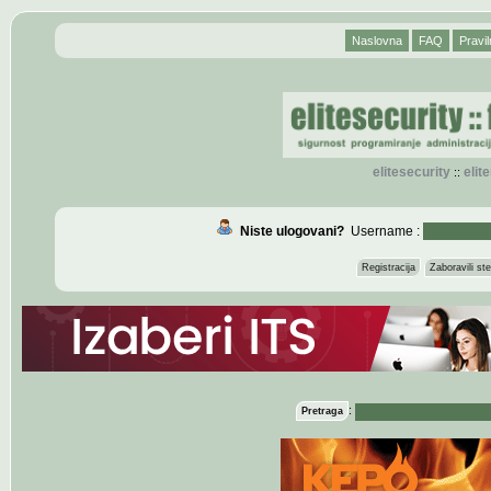
Naslovna
FAQ
Pravil
elitesecurity
eli
::
Niste ulogovani?
Username :
Registracija
Zaboravili s
:
Pretraga