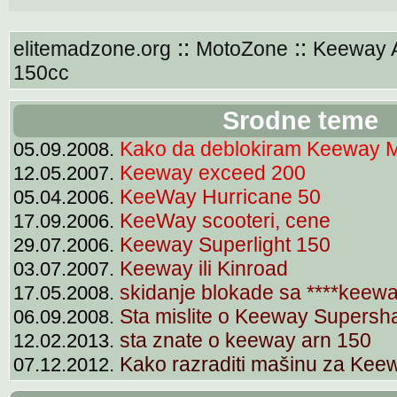
::
::
elitemadzone.org
MotoZone
Keeway
150cc
Srodne teme
Kako da deblokiram Keeway M
05.09.2008.
Keeway exceed 200
12.05.2007.
KeeWay Hurricane 50
05.04.2006.
KeeWay scooteri, cene
17.09.2006.
Keeway Superlight 150
29.07.2006.
Keeway ili Kinroad
03.07.2007.
skidanje blokade sa ****keewa
17.05.2008.
Sta mislite o Keeway Supersh
06.09.2008.
sta znate o keeway arn 150
12.02.2013.
Kako razraditi mašinu za Kee
07.12.2012.