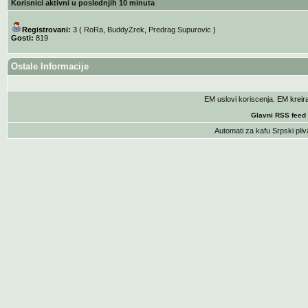
Korisnici aktivni u poslednjih 10 minuta
Registrovani:
3 (
RoRa
,
BuddyZrek
,
Predrag Supurovic
)
Gosti:
819
Ostale Informacije
EM uslovi koriscenja
. EM krei
Glavni RSS feed
Automati za kafu
Srpski pliv