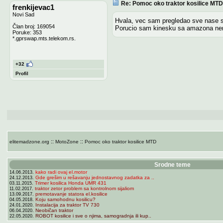
Re: Pomoc oko traktor kosilice MTD
frenkijevac1
Novi Sad
Hvala, vec sam pregledao sve nase s
Član broj: 169054
Porucio sam kinesku sa amazona nema
Poruke: 353
*.gprswap.mts.telekom.rs.
+32
Profil
::
::
elitemadzone.org
MotoZone
Pomoc oko traktor kosilice MTD
Srodne teme
kako radi ovaj el.motor
14.06.2013.
Gde grešim u rešavanju jednostavnog zadatka za ..
24.12.2013.
Trimer kosilica Honda UMR 431
03.11.2015.
traktor zetor problem sa kontrolnom sijaliom
11.02.2017.
premotavanje statora el.kosilice
13.09.2017.
Koju samohodnu kosilicu?
04.05.2018.
Instalacija za traktor TV 730
24.01.2020.
Neobičan traktor
06.04.2020.
ROBOT kosilice i sve o njima, samogradnja ili kup..
22.05.2020.