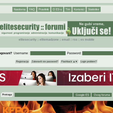
Naslovna
FAQ
Pravilnik
O ES-u
Tim
Korisnici
Statistike
elitesecurity
elitemadzone
email
rss
es mobile
::
::
::
::
logovani?
Username :
Password:
Registracija
Zaboravili ste password?
Flashback ▲▼
Login problem?
:
Pretraga