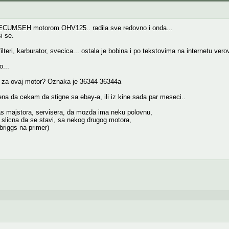
TECUMSEH motorom OHV125.. radila sve redovno i onda...
i se.
teri, karburator, svecica... ostala je bobina i po tekstovima na internetu verov
o...
 za ovaj motor? Oznaka je 36344 36344a
a da cekam da stigne sa ebay-a, ili iz kine sada par meseci..
s majstora, servisera, da mozda ima neku polovnu,
 slicna da se stavi, sa nekog drugog motora,
riggs na primer)