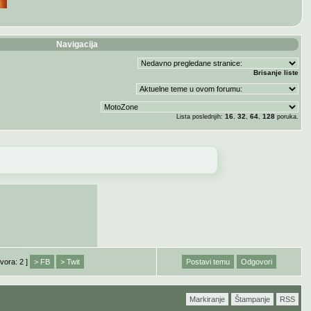
Navigacija
Brisanje liste
16
32
64
128
Lista poslednjih:
,
,
,
poruka.
vora: 2 ]
> FB
> Twit
Postavi temu
Odgovori
Markiranje
Štampanje
RSS