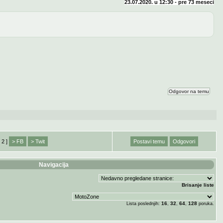
23.07.2020. u 12:30 - pre
73 meseci
Odgovor na temu
 2 ]
> FB
> Twit
Postavi temu
Odgovori
Navigacija
Brisanje liste
16
32
64
128
Lista poslednjih:
,
,
,
poruka.