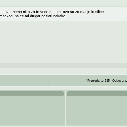
ajtove, nema niko za te vece motore, ovo su za manje kosilice.
ckog, pa ce mi drugar poslati nekako...
[ Pregleda: 14235 | Odgovora: