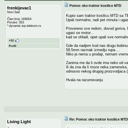
Pomoc oko traktor kosilice MTD
frenkijevac1
Novi Sad
Kupio sam traktor kosilicu MTD sa 
Član broj: 169054
Upali normalno, radi pet minuta i ugas
Poruke: 353
*.dynamic.isp.telekom.rs.
Provereno sve redom, dovod goriva, fil
ugasi se motor...
kad se ohladi, opet upali sve normaln
+32
Gde da nadjem kod nas drugu bobinu
Profil
58.5mm razmak izmedju rupa....
Niko je nema u prodaji, nemam vremen
Zanima me da li ovde ima neko od va
ili da zna da li moze neka zamenska,
odnosno nekog drugog proizvodjaca (b
Hvala na razumevanju
Re: Pomoc oko traktor kosilice MTD
Living Light