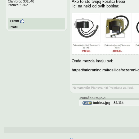
Ako to sto tvojoj kosilici treba
Član broj: 331540
Poruke: 9362
lici na neki od ovih bobina:
+1299
Profil
Onda mozda imaju ovi:
https://microninc.rs/kosilice/rezervni
Nemam više Planova niti Projekata za [es].
Prikačeni fajlovi
bobina.jpg - 84.11k