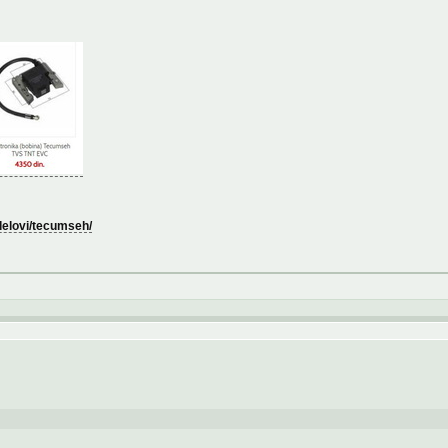
-delovi/tecumseh/