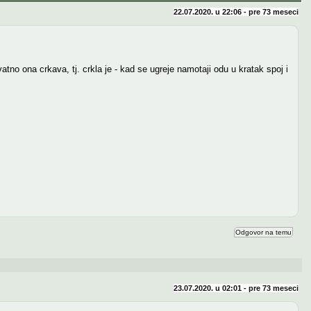
22.07.2020. u 22:06 - pre
73 meseci
atno ona crkava, tj. crkla je - kad se ugreje namotaji odu u kratak spoj i
Odgovor na temu
23.07.2020. u 02:01 - pre
73 meseci