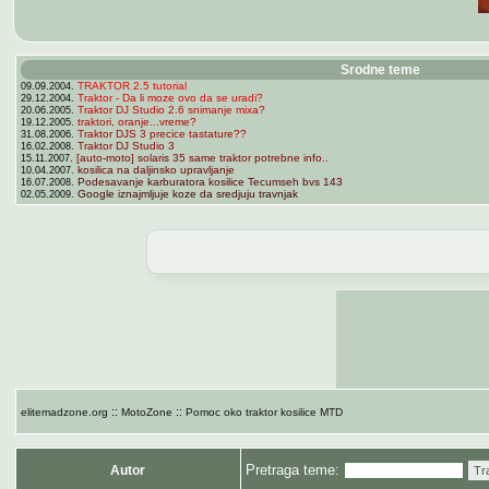
Srodne teme
TRAKTOR 2.5 tutorial
09.09.2004.
Traktor - Da li moze ovo da se uradi?
29.12.2004.
Traktor DJ Studio 2.6 snimanje mixa?
20.06.2005.
traktori, oranje...vreme?
19.12.2005.
Traktor DJS 3 precice tastature??
31.08.2006.
Traktor DJ Studio 3
16.02.2008.
[auto-moto] solaris 35 same traktor potrebne info..
15.11.2007.
kosilica na daljinsko upravljanje
10.04.2007.
Podesavanje karburatora kosilice Tecumseh bvs 143
16.07.2008.
Google iznajmljuje koze da sredjuju travnjak
02.05.2009.
::
::
elitemadzone.org
MotoZone
Pomoc oko traktor kosilice MTD
Pretraga teme:
Autor
Tr