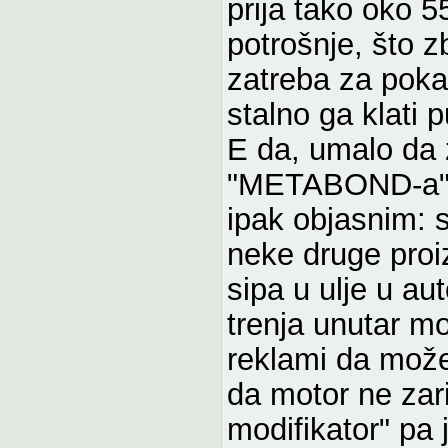
prija tako oko 5
potrošnje, što z
zatreba za poka
stalno ga klati
E da, umalo da
"METABOND-a", v
ipak objasnim: 
neke druge proi
sipa u ulje u aut
trenja unutar mo
reklami da može
da motor ne zari
modifikator" pa 