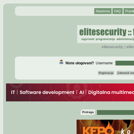
Naslovna
FAQ
Pravil
elitesecurity
eli
::
Niste ulogovani?
Username :
Registracija
Zaboravili s
:
Pretraga