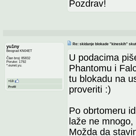
Pozdrav!
Re: skidanje blokade "kineskih" sku
yu1ny
Beograd KN04ET
U podacima piše
Član broj: 85832
Poruke: 1792
Phantomu i Fal
*.eunet.yu.
tu blokadu na u
+13
proveriti :)
Profil
Po obrtomeru id
laže ne mnogo,
Možda da stavim