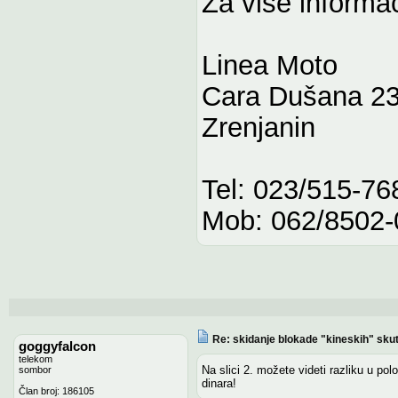
Za više informac
Linea Moto
Cara Dušana 2
Zrenjanin
Tel: 023/515-76
Mob: 062/8502-
Re: skidanje blokade "kineskih" sku
goggyfalcon
telekom
Na slici 2. možete videti razliku u pol
sombor
dinara!
Član broj: 186105