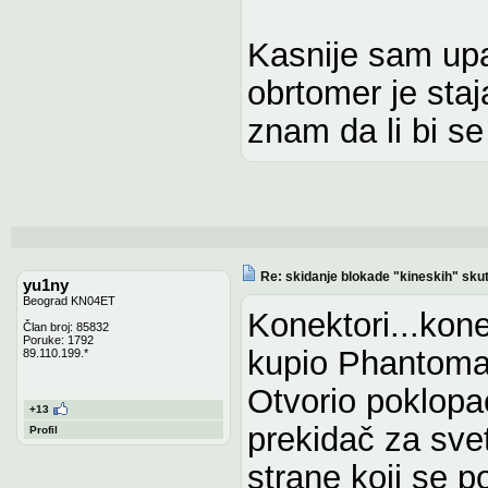
Kasnije sam upal
obrtomer je sta
znam da li bi se 
Re: skidanje blokade "kineskih" sku
yu1ny
Beograd KN04ET
Konektori...kon
Član broj: 85832
Poruke: 1792
kupio Phantoma 
89.110.199.*
Otvorio poklopac
+13
prekidač za sve
Profil
strane koji se p