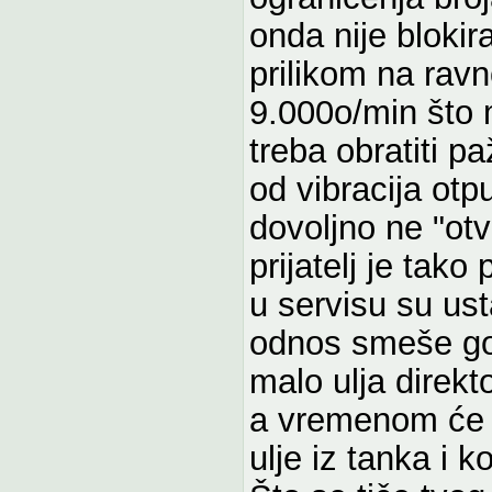
onda nije bloki
prilikom na ra
9.000o/min što m
treba obratiti p
od vibracija otp
dovoljno ne "otv
prijatelj je tak
u servisu su ust
odnos smeše gori
malo ulja direkt
a vremenom će s
ulje iz tanka i 