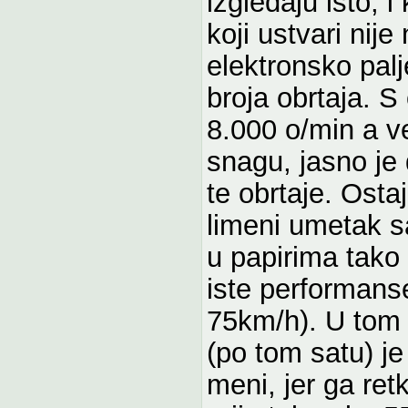
izgledaju isto, 
koji ustvari nij
elektronsko pal
broja obrtaja. S
8.000 o/min a v
snagu, jasno je 
te obrtaje. Osta
limeni umetak s
u papirima tako
iste performans
75km/h). U tom 
(po tom satu) je
meni, jer ga ret