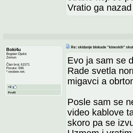
Vratio ga nazad 
Re: skidanje blokade "kineskih" sku
Boki4u
Bogdan Djukic
Evo ja sam se d
Zemun
Član broj: 61571
Rade svetla nor
Poruke: 696
*.neobee.net.
migavci a obrtom
+2
Profil
Posle sam se ne
video kablove t
skoro pa se izv
Uzmem i vratim g