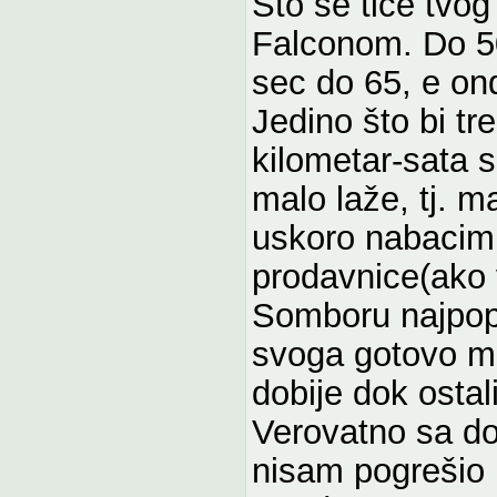
Što se tiče tvo
Falconom. Do 50
sec do 65, e on
Jedino što bi tr
kilometar-sata 
malo laže, tj. 
uskoro nabacim
prodavnice(ako 
Somboru najpopu
svoga gotovo m
dobije dok osta
Verovatno sa do
nisam pogrešio 