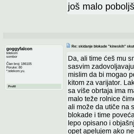
još malo pobolj
Re: skidanje blokade "kineskih" sku
goggyfalcon
telekom
Da, ali time ćeš mu sm
sombor
Član broj: 186105
sasvim zadovoljavaju
Poruke: 80
*.telekom.yu.
mislim da bi mogao po
kitom za varijator. L
Profil
sa više obrtaja ima ma
malo teže rolnice čim
ali može da utiče na s
blokade i time poveć
lepo opisano i objašnj
opet apelujem ako ne