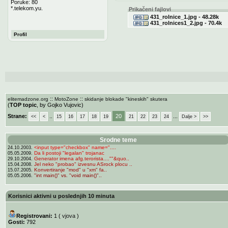
Poruke: 80
*.telekom.yu.
Prikačeni fajlovi
431_rolnice_1.jpg - 48.28k
431_rolnices1_2.jpg - 70.4k
Profil
::
::
elitemadzone.org
MotoZone
skidanje blokade "kineskih" skutera
(
TOP topic
, by Gojko Vujovic)
Strane:
..
20
...
<<
<
15
16
17
18
19
21
22
23
24
Dalje >
>>
Srodne teme
<input type="checkbox" name="....
24.10.2003.
Da li postoji "legalan" trojanac
05.05.2009.
Generator imena afg.terorista....""&quo..
29.10.2004.
Jel neko "probao" izvesnu ASrock plocu ..
15.04.2008.
Konvertiranje "mod" u "xm" fa..
15.07.2005.
"int main()" vs. "void main()"..
05.05.2006.
Korisnici aktivni u poslednjih 10 minuta
Registrovani:
1 (
vjova
)
Gosti:
792