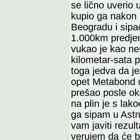
se lično uverio
kupio ga nakon 
Beogradu i sip
1.000km predjen
vukao je kao ne
kilometar-sata 
toga jedva da j
opet Metabond u
prešao posle o
na plin je s la
ga sipam u Astru
vam javiti rezul
verujem da će bit