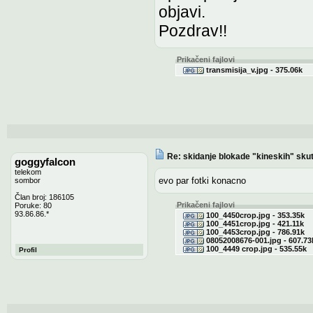
objavi.
Pozdrav!!
Prikačeni fajlovi
transmisija_v.jpg - 375.06k
Re: skidanje blokade "kineskih" sku
goggyfalcon
telekom
evo par fotki konacno
sombor
Član broj: 186105
Prikačeni fajlovi
Poruke: 80
93.86.86.*
100_4450crop.jpg - 353.35k
100_4451crop.jpg - 421.11k
100_4453crop.jpg - 786.91k
08052008676-001.jpg - 607.73
100_4449 crop.jpg - 535.55k
Profil