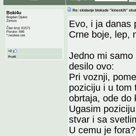
Re: skidanje blokade "kineskih" sku
Boki4u
Bogdan Djukic
Evo, i ja danas
Zemun
Član broj: 61571
Crne boje, lep, 
Poruke: 696
*.neobee.net.
+2
Jedno mi samo n
Profil
desilo ovo:
Pri voznji, pome
poziciju i u tom
obrtaja, ode do 
Ugasim poziciju,
stvar i sa svetli
U cemu je fora