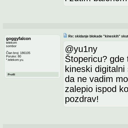
Re: skidanje blokade "kineskih" sku
goggyfalcon
telekom
@yu1ny
sombor
Član broj: 186105
Štopericu? gde 
Poruke: 80
*.telekom.yu.
kineski digitaln
Profil
da ne vadim mob
zalepio ispod ko
pozdrav!