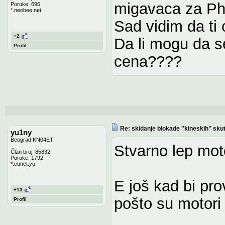
migavaca za Pha
Poruke: 696
*.neobee.net.
Sad vidim da ti
+2
Da li mogu da se
Profil
cena????
Re: skidanje blokade "kineskih" sku
yu1ny
Beograd KN04ET
Stvarno lep mo
Član broj: 85832
Poruke: 1792
*.eunet.yu.
E još kad bi pro
+13
pošto su motori
Profil