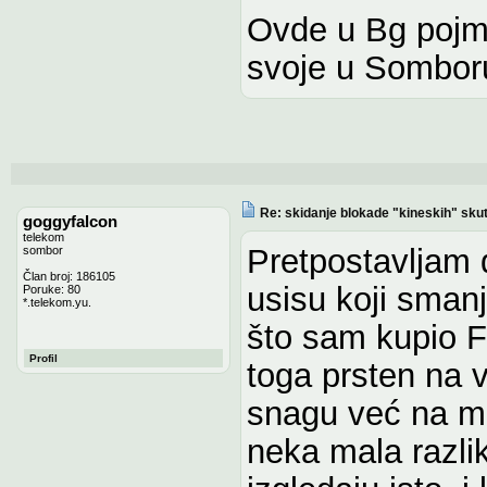
Ovde u Bg pojma 
svoje u Sombor
Re: skidanje blokade "kineskih" sku
goggyfalcon
telekom
Pretpostavljam 
sombor
Član broj: 186105
usisu koji sman
Poruke: 80
*.telekom.yu.
što sam kupio F
Profil
toga prsten na v
snagu već na m
neka mala razli