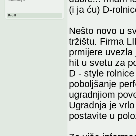
(i ja ću) D-roln
Profil
Nešto novo u sv
tržištu. Firma
prmijere uvezla 
hit u svetu za p
D - style rolnic
poboljšanje per
ugradnjiom pov
Ugradnja je vrl
postavite u polo