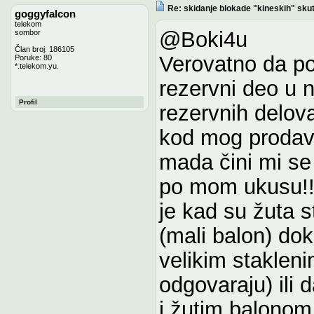
Re: skidanje blokade "kineskih" sku
goggyfalcon
telekom
@Boki4u
sombor
Član broj: 186105
Verovatno da po
Poruke: 80
*.telekom.yu.
rezervni deo u 
Profil
rezervnih delov
kod mog prodavca
mada čini mi se
po mom ukusu!!!
je kad su žuta s
(mali balon) do
velikim staklen
odgovaraju) ili
i žutim balonom