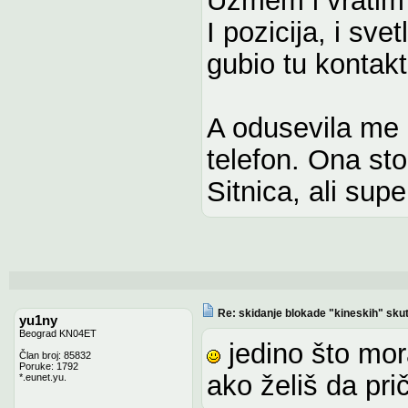
I pozicija, i sve
gubio tu kontak
A odusevila me 
telefon. Ona sto
Sitnica, ali supe
Re: skidanje blokade "kineskih" sku
yu1ny
Beograd KN04ET
jedino što mor
Član broj: 85832
Poruke: 1792
ako želiš da pri
*.eunet.yu.