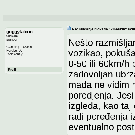
Re: skidanje blokade "kineskih" sku
goggyfalcon
telekom
Nešto razmišlja
sombor
Član broj: 186105
vozikao, pokuša
Poruke: 80
*.telekom.yu.
0-50 ili 60km/h
Profil
zadovoljan ubrz
mada ne vidim raz
poredjenja. Jesi
izgleda, kao ta
radi poređenja i
eventualno posto