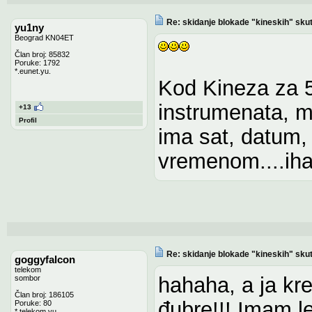
Re: skidanje blokade "kineskih" sku
yu1ny
Beograd KN04ET
Član broj: 85832
Poruke: 1792
*.eunet.yu.
Kod Kineza za 50
instrumenata, mn
+13
Profil
ima sat, datum,
vremenom....ihaj
Re: skidanje blokade "kineskih" sku
goggyfalcon
telekom
hahaha, a ja kr
sombor
Član broj: 186105
đubre!!! Imam le
Poruke: 80
*.telekom.yu.