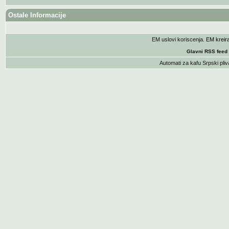
Ostale Informacije
EM uslovi koriscenja
. EM krei
Glavni RSS feed
Automati za kafu
Srpski pliv