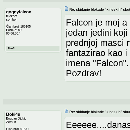
Re: skidanje blokade "kineskih" sku
goggyfalcon
telekom
Falcon je moj a
sombor
Član broj: 186105
jedan jedini koj
Poruke: 80
93.86.86.*
prednjoj masci n
Profil
fantazirao kao 
imena "Falcon".
Pozdrav!
Re: skidanje blokade "kineskih" sku
Boki4u
Bogdan Djukic
Eeeeee....danas
Zemun
Član broj: 61571