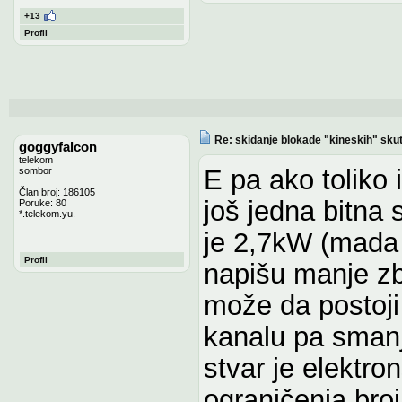
+13
Profil
Re: skidanje blokade "kineskih" sku
goggyfalcon
telekom
E pa ako toliko
sombor
Član broj: 186105
još jedna bitna 
Poruke: 80
*.telekom.yu.
je 2,7kW (mada 
Profil
napišu manje zb
može da postoji
kanalu pa smanj
stvar je elektro
ograničenja broj