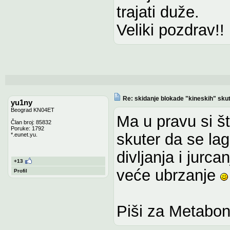
trajati duže.
Veliki pozdrav!!
Re: skidanje blokade "kineskih" sku
yu1ny
Beograd KN04ET
Ma u pravu si š
Član broj: 85832
Poruke: 1792
skuter da se l
*.eunet.yu.
divljanja i jurc
+13
veće ubrzanje
Profil
Piši za Metabon