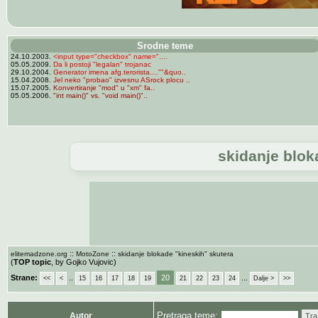
Srodne teme
24.10.2003.
<input type="checkbox" name="....
05.05.2009.
Da li postoji "legalan" trojanac
29.10.2004.
Generator imena afg.terorista....""&quo..
15.04.2008.
Jel neko "probao" izvesnu ASrock plocu ..
15.07.2005.
Konvertiranje "mod" u "xm" fa..
05.05.2006.
"int main()" vs. "void main()"..
skidanje blok
::
::
elitemadzone.org
MotoZone
skidanje blokade "kineskih" skutera
(
TOP topic
, by Gojko Vujovic)
Strane:
..
20
...
<<
<
15
16
17
18
19
21
22
23
24
Dalje >
>>
Pretraga teme:
Autor
Tra