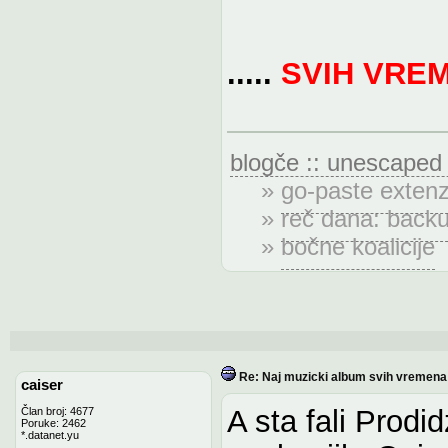
.....
SVIH VRE
blogče :: unescaped
»
go-paste extenz
»
reč dana: back
»
bočne koalicije
Re: Naj muzicki album svih vremena
caiser
A sta fali Prodi
Član broj: 4677
Poruke: 2462
*.datanet.yu