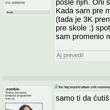
posle njih. Oni 
ICQ: 162962030
Kada sam pre 
Profil
(tada je 3K pre
pre skole :) sp
sam promenio mu
Aj prevedi!
Re: Naj muzicki album svih vremena
-zombie-
Tomica Jovanovic
samo ti da ćutiš. 
freelance programmer
ni.ac.yu