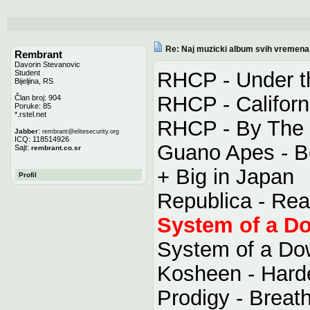
Re: Naj muzicki album svih vremena
Rembrant
Davorin Stevanovic
RHCP - Under t
Student
Bijeljina, RS
RHCP - Californ
Član broj: 904
Poruke: 85
*.rstel.net
RHCP - By The
:
Jabber
rembrant
@
elitesecurity.org
ICQ: 118514926
Guano Apes - B
Sajt:
rembrant.co.sr
+ Big in Japan
Profil
Republica - Re
System of a Do
System of a Dow
Kosheen - Hard
Prodigy - Breat