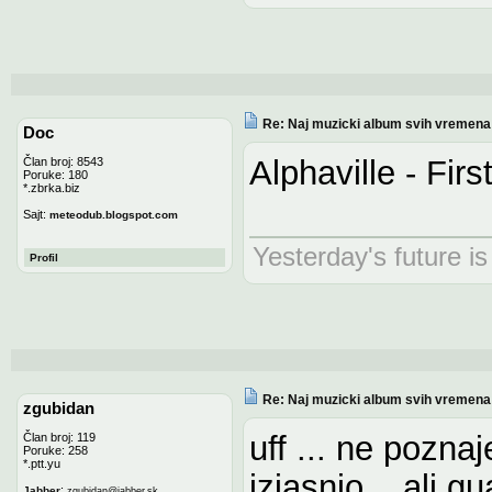
Re: Naj muzicki album svih vremena
Doc
Alphaville - Firs
Član broj: 8543
Poruke: 180
*.zbrka.biz
Sajt:
meteodub.blogspot.com
Yesterday's future is
Profil
Re: Naj muzicki album svih vremena
zgubidan
uff ... ne pozna
Član broj: 119
Poruke: 258
*.ptt.yu
izjasnio .. ali 
:
Jabber
zgubidan
@
jabber.sk