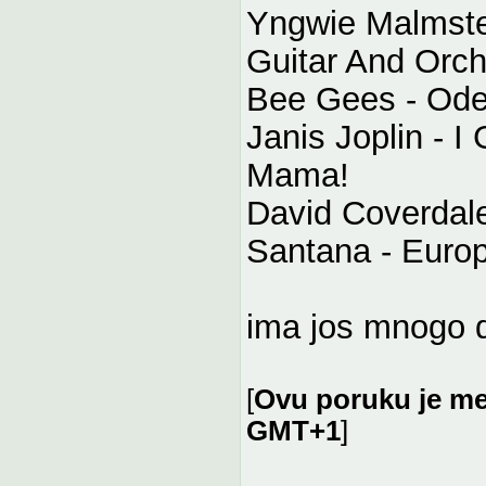
Yngwie Malmstee
Guitar And Orch
Bee Gees - Od
Janis Joplin - 
Mama!
David Coverdal
Santana - Euro
ima jos mnogo do
[
Ovu poruku je me
GMT+1
]