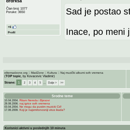
drdrksa
Sad je postao st
Član broj: 1077
Poruke: 3650
+6
Inace, po meni 
Profil
::
::
::
elitemadzone.org
MadZone
Kultura
Naj muzički albumi svih vremena
(
TOP topic
, by Kovacevic Vladimir)
Strane:
1
...
2
3
4
5
Dalje >
>>
Srodne teme
Ritam Nereda i Bjesovi
10.04.2004.
naj igrice svih vremena
28.08.2006.
Ne mogu da pustim muzicki Cd!
03.04.2004.
Koji je najsmrtonosniji virus ikada?
17.06.2009.
Korisnici aktivni u poslednjih 10 minuta