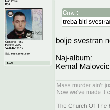
Ivan Pesic
Bgd
Citat:
treba biti svestra
bolje svestran n
Član broj: 7659
Poruke: 2209
*.123.EUnet.yu
Sajt:
misc.comli.com
Naj-album:
Profil
Kemal Malovcic
Mass murder ain’t ju
Now we’ve made it c
The Church Of The H