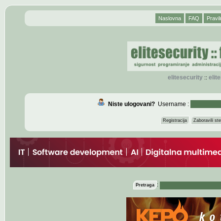
Naslovna
FAQ
Pravil
elitesecurity
eli
::
Niste ulogovani?
Username :
Registracija
Zaboravili s
:
Pretraga