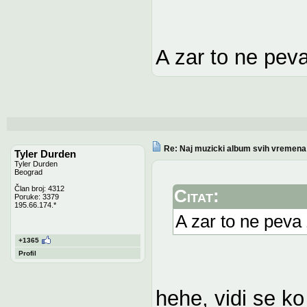
A zar to ne pev
Re: Naj muzicki album svih vremena
Tyler Durden
Tyler Durden
Beograd
Član broj: 4312
Citat:
Poruke: 3379
195.66.174.*
A zar to ne peva
+1365
Profil
hehe, vidi se ko 