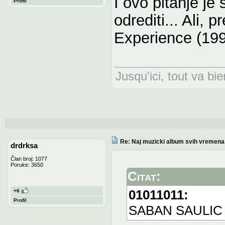
I ovo pitanje je
Profil
odrediti... Ali,
Experience (199
Jusqu'ici, tout va bie
Re: Naj muzicki album svih vremena
drdrksa
Član broj: 1077
Poruke: 3650
Citat:
01011011:
+6
Profil
SABAN SAULIC