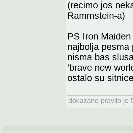
(recimo jos nek
Rammstein-a)
PS Iron Maiden 
najbolja pesma 
nisma bas slusa
'brave new world
ostalo su sitnice
dokazano pravilo je 5