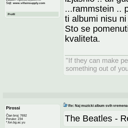
Sajt:
www.villainsupply.com
...rammstein ..
Profil
ti albumi nisu ni
Sto se pomenutih
kvaliteta.
"If they can make pe
something out of yo
Re: Naj muzicki album svih vremena
Pirossi
The Beatles - R
Član broj: 7692
Poruke: 234
*.fon.bg.ac.yu