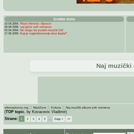
Srodne teme
Ritam Nereda i Bjesovi
10.04.2004.
naj igrice svih vremena
28.08.2006.
Ne mogu da pustim muzicki Cd!
03.04.2004.
Koji je najsmrtonosniji virus ikada?
17.06.2009.
Naj muzički
::
::
::
elitemadzone.org
MadZone
Kultura
Naj muzički albumi svih vremena
(
TOP topic
, by Kovacevic Vladimir)
Strane:
...
1
2
3
4
5
Dalje >
>>