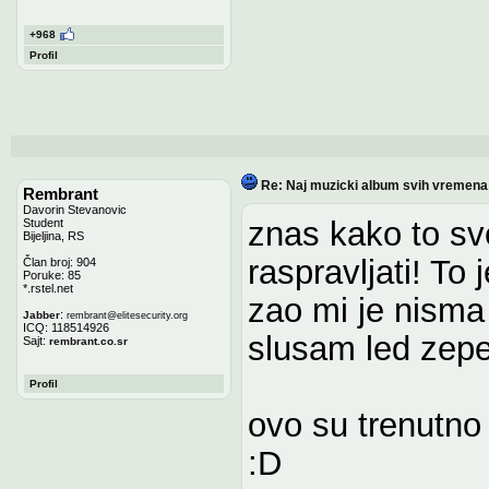
+968
Profil
Re: Naj muzicki album svih vremena
Rembrant
Davorin Stevanovic
znas kako to sv
Student
Bijeljina, RS
raspravljati! To
Član broj: 904
Poruke: 85
*.rstel.net
zao mi je nisma
:
Jabber
rembrant
@
elitesecurity.org
ICQ: 118514926
slusam led zepel
Sajt:
rembrant.co.sr
Profil
ovo su trenutno
:D