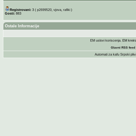
Registrovani:
3 (
p2699520
,
vjova
,
rafiki
)
Gosti:
883
Ostale Informacije
EM uslovi koriscenja
. EM krei
Glavni RSS feed
Automati za kafu
Srpski pliv