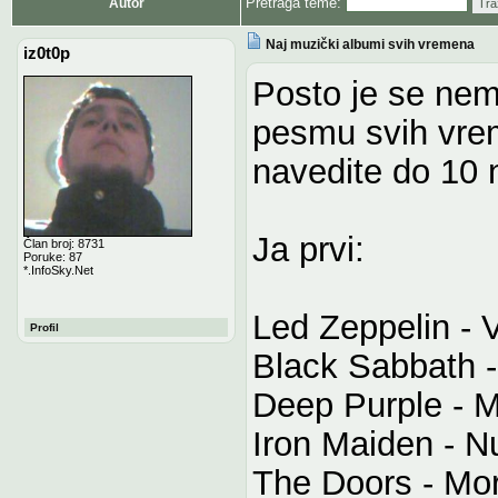
Pretraga teme:
Autor
Tra
Naj muzički albumi svih vremena
iz0t0p
Posto je se nem
pesmu svih vreme
navedite do 10 
Ja prvi:
Član broj: 8731
Poruke: 87
*.InfoSky.Net
Led Zeppelin - V
Profil
Black Sabbath -
Deep Purple - M
Iron Maiden - 
The Doors - Mor