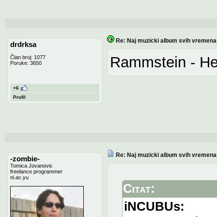
Re: Naj muzicki album svih vremena
drdrksa
Rammstein - He
Član broj: 1077
Poruke: 3650
+6
Profil
Re: Naj muzicki album svih vremena
-zombie-
Tomica Jovanovic
freelance programmer
ni.ac.yu
Citat:
iNCUBUs: