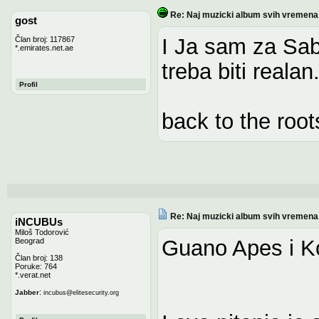
Re: Naj muzicki album svih vremena
gost
I Ja sam za Sab
Član broj: 117867
*.emirates.net.ae
treba biti realan
Profil
back to the root
Re: Naj muzicki album svih vremena
iNCUBUs
Miloš Todorović
Guano Apes i K
Beograd
Član broj: 138
Poruke: 764
*.verat.net
:
Jabber
incubus
@
elitesecurity.org