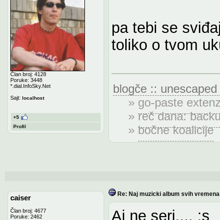
pa tebi se sviđa
toliko o tvom u
Član broj: 4128
Poruke: 3448
blogče :: unescaped
*.dial.InfoSky.Net
Sajt:
localhost
»
go-paste extenz
»
reč dana: back
+5
»
bočne koalicije
Profil
Re: Naj muzicki album svih vremena
caiser
Aj ne seri.... :s
Član broj: 4677
Poruke: 2462