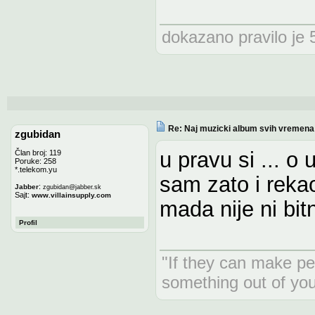
dokazano pravilo je 5
Re: Naj muzicki album svih vremena
zgubidan
u pravu si ... o
Član broj: 119
Poruke: 258
*.telekom.yu
sam zato i rekao
:
Jabber
zgubidan
@
jabber.sk
Sajt:
www.villainsupply.com
mada nije ni bit
Profil
"If they can make pe
something out of yo