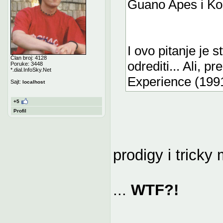
Guano Apes i Ko
I ovo pitanje je 
Član broj: 4128
odrediti... Ali, 
Poruke: 3448
*.dial.InfoSky.Net
Experience (1991
Sajt:
localhost
+5
Profil
prodigy i tricky
...
WTF?!