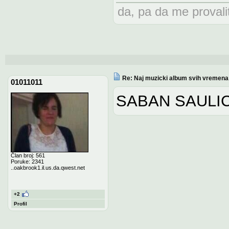
da, pa da me provalit
Re: Naj muzicki album svih vremena
01011011
SABAN SAULIC
Član broj: 561
Poruke: 2341
..oakbrook1.il.us.da.qwest.net
+2
Profil