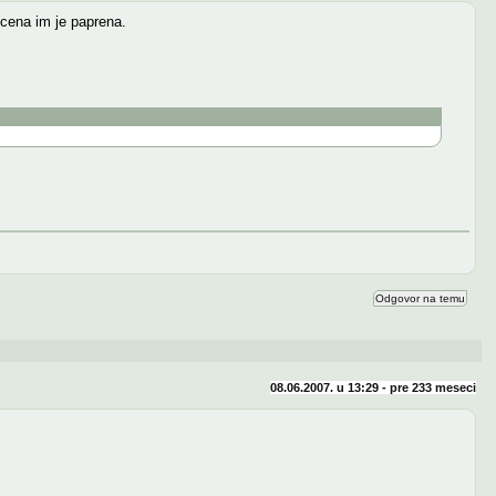
 cena im je paprena.
Odgovor na temu
08.06.2007. u 13:29 - pre
233 meseci