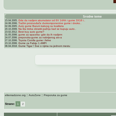
Srodne teme
Gde da nadjem akumulator od 6V 14Ah i gume 3X16 i..
15.04.2005.
Tražim proizvođače dvokomponentne gume i dvoko..
24.08.2006.
Auto gume Barum kakvog su kvaliteta
02.09.2005.
Na šta treba obratiti pažnju kad se kupuju auto..
20.10.2009.
Best buy auto gume?
23.02.2012.
gume za spaceka- gde da ih nadjem
31.05.2006.
preporuka-gume za nabrijanog atx-a
24.07.2006.
Toyota Corolla gume i felne
27.10.2006.
Gume za Fabiju 1.4MPI
23.10.2006.
Gume Tigar ! Sve o njima na jednom mestu
06.04.2018.
::
::
elitemadzone.org
AutoZone
Preporuka za gume
Strane:
1
2