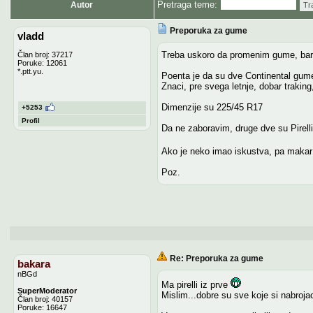
Pretraga teme:
Autor
Tr
Preporuka za gume
vladd
Treba uskoro da promenim gume, bar d
Član broj: 37217
Poruke: 12061
*.ptt.yu.
Poenta je da su dve Continental gum
Znaci, pre svega letnje, dobar trakin
Dimenzije su 225/45 R17
+5253
Profil
Da ne zaboravim, druge dve su Pirelli,
Ako je neko imao iskustva, pa makar 
Poz.
Re: Preporuka za gume
bakara
nBGd
Ma pirelli iz prve
SuperModerator
Mislim...dobre su sve koje si nabrojao
Član broj: 40157
Poruke: 16647