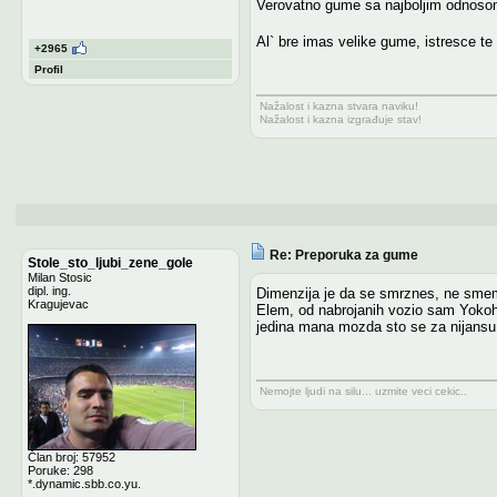
Verovatno gume sa najboljim odnosom c
Al` bre imas velike gume, istresce te
+2965
Profil
Nažalost i kazna stvara naviku!
Nažalost i kazna izgrađuje stav!
Re: Preporuka za gume
Stole_sto_ljubi_zene_gole
Milan Stosic
dipl. ing.
Dimenzija je da se smrznes, ne smem n
Kragujevac
Elem, od nabrojanih vozio sam Yokoham
jedina mana mozda sto se za nijansu br
Nemojte ljudi na silu... uzmite veci cekic..
Član broj: 57952
Poruke: 298
*.dynamic.sbb.co.yu.