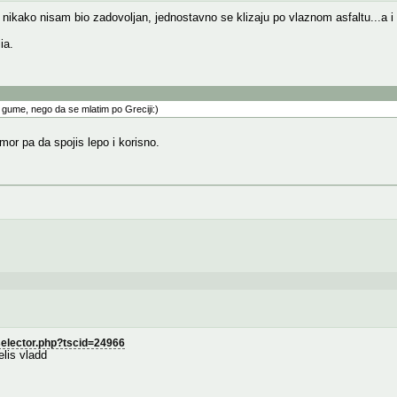
 nikako nisam bio zadovoljan, jednostavno se klizaju po vlaznom asfaltu...a i
ia.
 gume, nego da se mlatim po Greciji:)
mor pa da spojis lepo i korisno.
_selector.php?tscid=24966
elis vladd