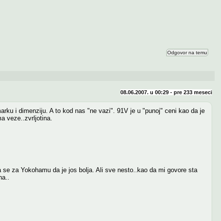
Odgovor na temu
08.06.2007. u 00:29 - pre
233 meseci
arku i dimenziju. A to kod nas "ne vazi". 91V je u "punoj" ceni kao da je
 veze..zvrljotina.
a se za Yokohamu da je jos bolja. Ali sve nesto..kao da mi govore sta
ha..