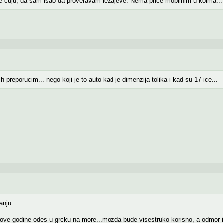
e cuju, da sam isao da proveravam lezajeve. Nema price mobilnim u koima...
reporucim... nego koji je to auto kad je dimenzija tolika i kad su 17-ice...
anju...
a ove godine odes u grcku na more...mozda bude visestruko korisno, a odmor