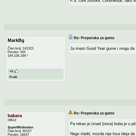
P.S. Ove zimske, Continental, tako s
Re: Preporuka za gume
MarkBg
Ja imam Good Year gume i mogu da ih p
Član broj: 141323
Poruke: 165
194.106.184.*
+5
Profil
Re: Preporuka za gume
bakara
nBGd
Pa rekao je iznad (nova) buba je u pit
SuperModerator
Član broj: 40157
Nego vladd, mozda nije losa ideja d
Poruke: 16647