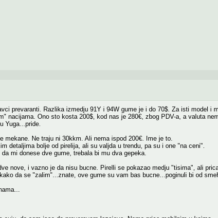
avci prevaranti. Razlika izmedju 91Y i 94W gume je i do 70$. Za isti model i m
" nacijama. Ono sto kosta 200$, kod nas je 280€, zbog PDV-a, a valuta nema
u Yuga...pride.
ove mekane. Ne traju ni 30kkm. Ali nema ispod 200€. Ime je to.
 detaljima bolje od pirelija, ali su valjda u trendu, pa su i one "na ceni".
da mi donese dve gume, trebala bi mu dva gepeka.
 nove, i vazno je da nisu bucne. Pirelli se pokazao medju "tisima", ali pric
 kako da se "zalim"...znate, ove gume su vam bas bucne...poginuli bi od sme
nama...