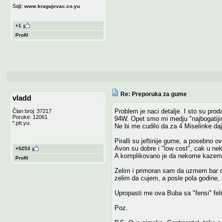
Sajt:
www.kragujevac.co.yu
+1
Profil
Re: Preporuka za gume
vladd
Problem je naci detalje. I sto su prod
Član broj: 37217
Poruke: 12061
94W. Opet smo mi medju "najbogatijim
*.ptt.yu.
Ne bi me cudilo da za 4 Miselinke daj
Piralli su jeftinije gume, a posebno 
Avon su dobre i "low cost", cak u nekim
+5253
A komplikovano je da nekome kazem 
Profil
Zelim i primoran sam da uzmem bar dve
zelim da cujem, a posle pola godine,
Upropasti me ova Buba sa "fensi" fel
Poz.