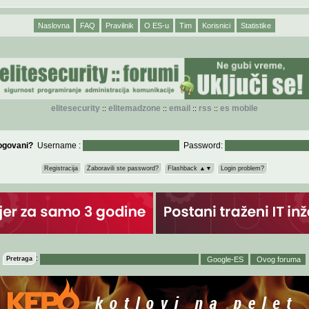
Naslovna
FAQ
Pravilnik
O ES-u
Tim
Korisnici
Statistike
elitesecurity
elitemadzone
email
rss
es mobile
::
::
::
::
logovani?
Username :
Password:
Registracija
Zaboravili ste password?
Flashback ▲▼
Login problem?
:
Pretraga