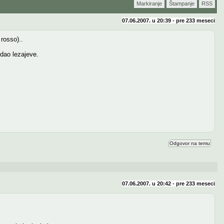
Markiranje
Štampanje
RSS
07.06.2007. u 20:39 - pre
233 meseci
rosso)..
dao lezajeve.
Odgovor na temu
07.06.2007. u 20:42 - pre
233 meseci