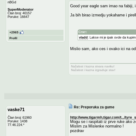
nBGd
Good year eagle sam imao na fabiji, i
SuperModerator
Član broj: 40157
Ja bih birao izmedju yokahame i pirell
Poruke: 16647
Citat:
+2965
vladd
: Lakse mi je ipak ovde da kupim
Profil
Mislio sam, ako ces i ovako ici na od
Nažalost i kazna stvara naviku!
Nažalost i kazna izgrađuje stav!
Re: Preporuka za gume
vaske71
http://www.tigarmh.tigar.com/t.../tyre
Član broj: 61960
Poruke: 1438
Mogu se i raspitati iz prve ruke ako z
77.46.224.*
Mislim za Mislenke normalno !
pozdrav