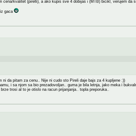
ena/kvalitet (pirelli), a ako kupis sve 4 dobijas i (MTB) bicikl, verujem da s
 iz gaca
i da pitam za cenu.. Nije ni cudo sto Pireli daje bajs za 4 kupljene :))
u, i sa njom sa bio prezadovoljan.. guma je bila letnja, jako meka i bukvalno 
ze trosi al to je otislo na racun prijanjanja.. topla preporuka..