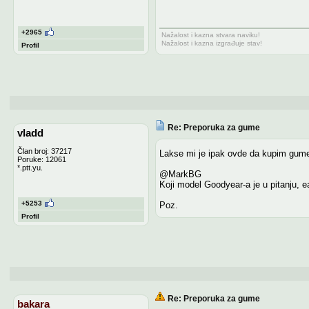
+2965
Nažalost i kazna stvara naviku!
Nažalost i kazna izgrađuje stav!
Profil
Re: Preporuka za gume
vladd
Član broj: 37217
Lakse mi je ipak ovde da kupim gume
Poruke: 12061
*.ptt.yu.
@MarkBG
Koji model Goodyear-a je u pitanju, 
+5253
Poz.
Profil
Re: Preporuka za gume
bakara