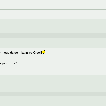
, nego da se mlatim po Greciji
eagle mozda?