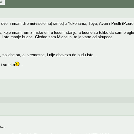
aži
ve, i imam dilemu(viselemu) izmedju Yokohama, Toyo, Avon i Pirelli (Pzero 
e, koje imam, em zimske em u losem stanju, a bucne su toliko da sam pregle
g, i sto manje bucne. Gledao sam Michelin, to je vatra od skupoce.
 solidne su, ali vremesne, i nije obaveza da budu iste...
i sa trka
...
....