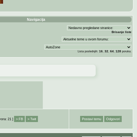
Navigacija
Brisanje liste
16
32
64
128
Lista poslednjih:
,
,
,
poruka.
vora: 21 ]
> FB
> Twit
Postavi temu
Odgovori