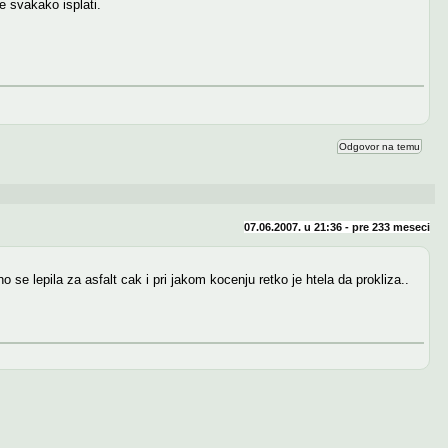
e svakako isplati.
Odgovor na temu
07.06.2007. u 21:36 - pre
233 meseci
se lepila za asfalt cak i pri jakom kocenju retko je htela da prokliza..