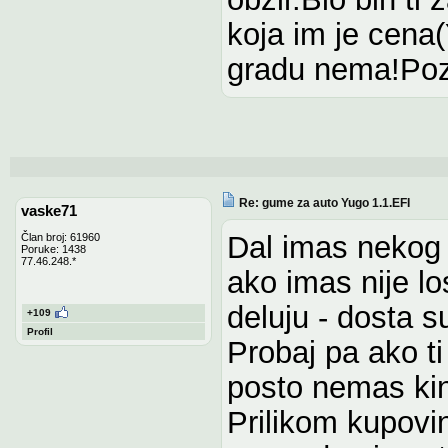
koja im je cena(
gradu nema!Po
Re: gume za auto Yugo 1.1.EFI
vaske71
Dal imas nekog 
Član broj: 61960
Poruke: 1438
77.46.248.*
ako imas nije lo
deluju - dosta s
+109
Profil
Probaj pa ako ti
posto nemas kin
Prilikom kupovi