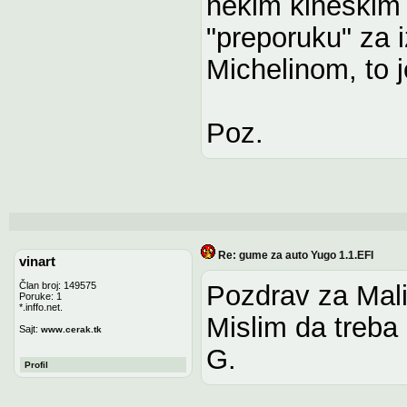
nekim kineskim
"preporuku" za 
Michelinom, to 
Poz.
Re: gume za auto Yugo 1.1.EFI
vinart
Član broj: 149575
Pozdrav za Mali
Poruke: 1
*.inffo.net.
Mislim da treb
Sajt:
www.cerak.tk
G.
Profil