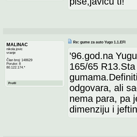
pise,javicu ti!
Re: gume za auto Yugo 1.1.EFI
MALINAC
nikola jovic
'96.god.na Yug
vranje
Član broj: 148629
165/65 R13.Sta 
Poruke: 8
80.122.174.*
gumama.Definiti
Profil
odgovara, ali sa
nema para, pa j
dimenziju i jeft