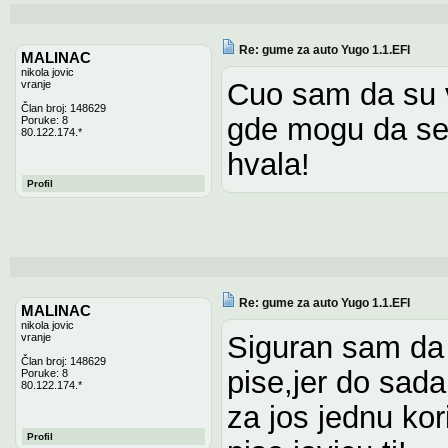
Re: gume za auto Yugo 1.1.EFI
MALINAC
nikola jovic
Cuo sam da su
vranje
Član broj: 148629
gde mogu da se 
Poruke: 8
80.122.174.*
hvala!
Profil
Re: gume za auto Yugo 1.1.EFI
MALINAC
nikola jovic
Siguran sam da 
vranje
Član broj: 148629
pise,jer do sada
Poruke: 8
80.122.174.*
za jos jednu kor
Profil