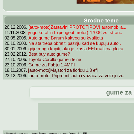
Srodne teme
26.12.2006.
[auto-moto]Zastavini PROTOTIPOVI automobila...
11.11.2008.
yugo koral in L (peugeot motor) 4700€ vs. stran..
02.09.2005.
Auto gume Barum kakvog su kvaliteta
20.10.2009.
Na šta treba obratiti pažnju kad se kupuju auto..
30.01.2006.
gdje mogu kupiti, ako je izasla EFI maticna ploca..
23.02.2012.
Best buy auto gume?
27.10.2006.
Toyota Corolla gume i felne
23.10.2006.
Gume za Fabiju 1.4MPI
18.11.2007.
[auto-moto]Majstori za floridu 1.3 efi
23.12.2006.
[auto-moto] Pripremiti auto i vozaca za voznju zi..
gume za 
::
::
elitemadzone.org
AutoZone
gume za auto Yugo 1.1.EFI