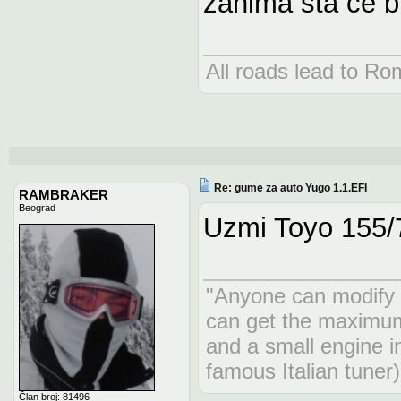
zanima sta ce bi
All roads lead to Ro
Re: gume za auto Yugo 1.1.EFI
RAMBRAKER
Beograd
Uzmi Toyo 155/70
"Anyone can modify a
can get the maximum
and a small engine i
famous Italian tuner)
Član broj: 81496