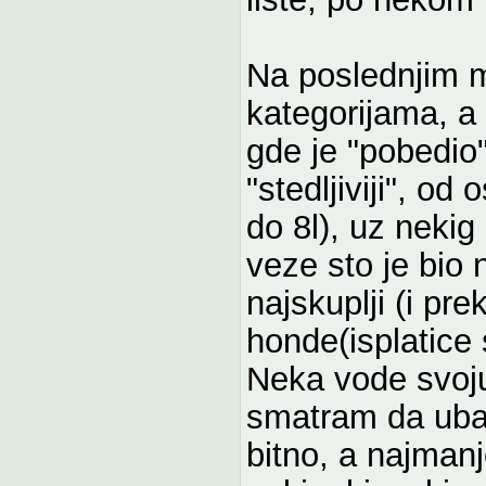
Na poslednjim 
kategorijama, a p
gde je "pobedio"
"stedljiviji", od 
do 8l), uz nekig
veze sto je bio n
najskuplji (i pr
honde(isplatice
Neka vode svoju 
smatram da ubaci
bitno, a najmanj