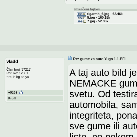
Prikačeni fajlovi
tigarmh_6.jpg - 62.46k
5.jpg - 160.15k
7.jpg - 52.85k
Re: gume za auto Yugo 1.1.EFI
vladd
A taj auto bild 
Član broj: 37217
Poruke: 12061
*.rcub.bg.ac.yu.
NEMACKE gume d
svetu. Od testi
+5253
Profil
automobila, sami
integriteta, pon
sve gume ili au
liste, po nekom