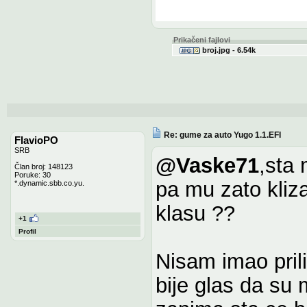
Prikačeni fajlovi
broj.jpg - 6.54k
Re: gume za auto Yugo 1.1.EFI
FlavioPO
SRB
@Vaske71
,sta
Član broj: 148123
Poruke: 30
pa mu zato kliza
*.dynamic.sbb.co.yu.
klasu ??
+1
Profil
Nisam imao pril
bije glas da su