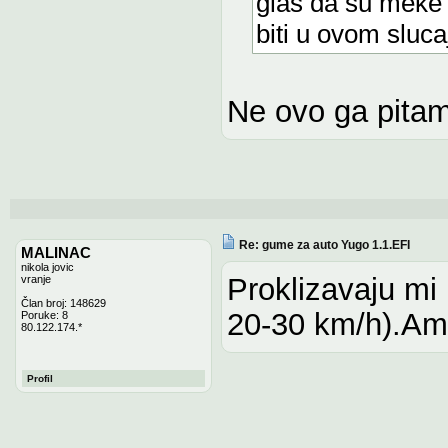
glas da su meke 
biti u ovom slucaj
Ne ovo ga pita
Re: gume za auto Yugo 1.1.EFI
MALINAC
nikola jovic
Proklizavaju mi 
vranje
Član broj: 148629
20-30 km/h).Amo
Poruke: 8
80.122.174.*
Profil