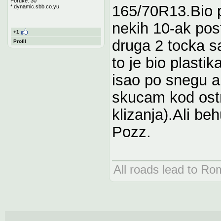
Poruke: 30
165/70R13.Bio p
*.dynamic.sbb.co.yu.
nekih 10-ak pos
+1
druga 2 tocka 
Profil
to je bio plasti
isao po snegu a
skucam kod ost
klizanja).Ali be
Pozz.
All roads lead to Ro