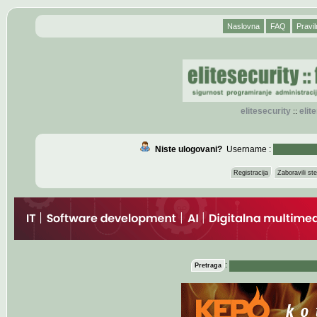
Naslovna
FAQ
Pravil
elitesecurity
eli
::
Niste ulogovani?
Username :
Registracija
Zaboravili s
:
Pretraga