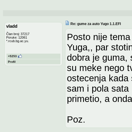
Re: gume za auto Yugo 1.1.EFI
vladd
Posto nije tema
Član broj: 37217
Poruke: 12061
*.rcub.bg.ac.yu.
Yuga,, par stoti
dobra je guma, s
+5253
Profil
su meke nego tvr
ostecenja kada 
sam i pola sata
primetio, a onda
Poz.