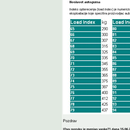
Pozdrav
[
Ovu poruku je menjao vaske71 dana 15.06.