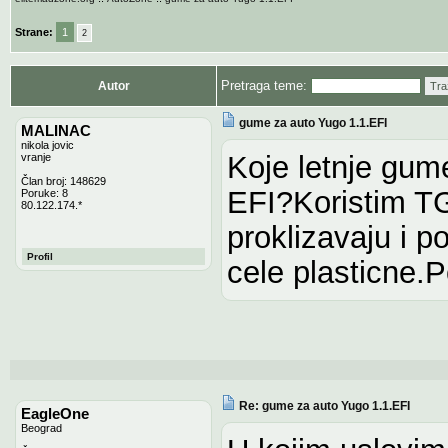
Strane:
1
2
Pretraga teme:
Autor
Tra
gume za auto Yugo 1.1.EFI
MALINAC
nikola jovic
Koje letnje gum
vranje
Član broj: 148629
EFI?Koristim TG
Poruke: 8
80.122.174.*
proklizavaju i 
Profil
cele plasticne.
Re: gume za auto Yugo 1.1.EFI
EagleOne
Beograd