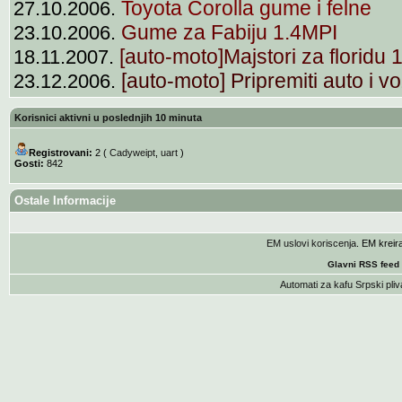
Toyota Corolla gume i felne
27.10.2006.
Gume za Fabiju 1.4MPI
23.10.2006.
[auto-moto]Majstori za floridu 1
18.11.2007.
[auto-moto] Pripremiti auto i v
23.12.2006.
Korisnici aktivni u poslednjih 10 minuta
Registrovani:
2 (
Cadyweipt
,
uart
)
Gosti:
842
Ostale Informacije
EM uslovi koriscenja
. EM krei
Glavni RSS feed
Automati za kafu
Srpski pliv