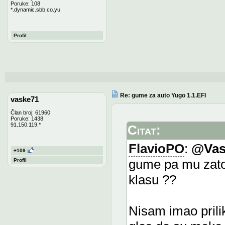
Poruke: 108
*.dynamic.sbb.co.yu.
Profil
Re: gume za auto Yugo 1.1.EFI
vaske71
Član broj: 61960
Poruke: 1438
91.150.119.*
Citat:
FlavioPO
:
@Vas
+109
gume pa mu zato 
Profil
klasu ??
Nisam imao prili