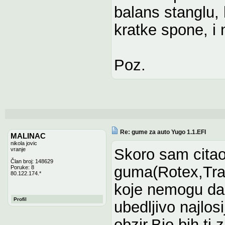
balans stanglu, 
kratke spone, i 
Poz.
Re: gume za auto Yugo 1.1.EFI
MALINAC
nikola jovic
Skoro sam citao
vranje
Član broj: 148629
guma(Rotex,Tra
Poruke: 8
80.122.174.*
koje nemogu da 
Profil
ubedljivo najlos
obzir.Bio bih ti