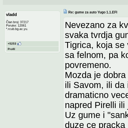
Re: gume za auto Yugo 1.1.EFI
vladd
Nevezano za kva
Član broj: 37217
Poruke: 12061
*.rcub.bg.ac.yu.
svaka tvrdja gu
Tigrica, koja s
+5253
Profil
sa felnom, pa k
povremeno.
Mozda je dobra
ili Savom, ili da
dramaticno vece
napred Pirelli i
Uz gume i "sank
duze ce pracka d