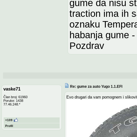
gume da nisu sta
traction ima ih 
oznaku Temperat
habanja gume - 
Pozdrav
Re: gume za auto Yugo 1.1.EFI
vaske71
Evo drugari da vam pomognem i slikovito
Član broj: 61960
Poruke: 1438
77.46.248.*
+109
Profil