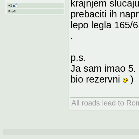
krajnjem slucaju
+1
prebaciti ih nap
Profil
lepo legla 165
.
p.s.
Ja sam imao 5. 
bio rezervni
)
All roads lead to Ro