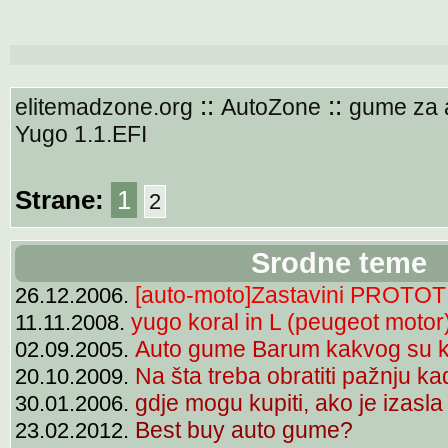
::
::
elitemadzone.org
AutoZone
gume za 
Yugo 1.1.EFI
Strane:
1
2
Srodne teme
[auto-moto]Zastavini PROTOTI
26.12.2006.
yugo koral in L (peugeot motor)
11.11.2008.
Auto gume Barum kakvog su kv
02.09.2005.
Na šta treba obratiti pažnju ka
20.10.2009.
gdje mogu kupiti, ako je izasla
30.01.2006.
Best buy auto gume?
23.02.2012.