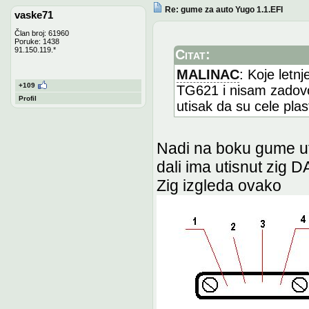
Re: gume za auto Yugo 1.1.EFI
vaske71
Član broj: 61960
Poruke: 1438
91.150.119.*
Citat:
MALINAC
: Koje let
+109
TG621 i nisam zadovol
Profil
utisak da su cele pla
Nadi na boku gume uti
dali ima utisnut zig DA
Zig izgleda ovako