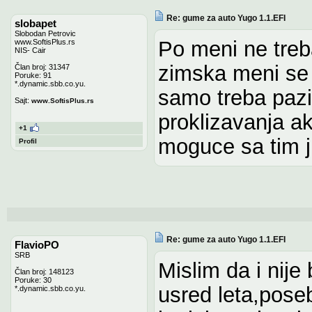
Re: gume za auto Yugo 1.1.EFI
slobapet
Slobodan Petrovic
Po meni ne treba
www.SoftisPlus.rs
NIS- Cair
zimska meni se 
Član broj: 31347
Poruke: 91
*.dynamic.sbb.co.yu.
samo treba pazit
Sajt:
www.SoftisPlus.rs
proklizavanja ak
+1
moguce sa tim j
Profil
Re: gume za auto Yugo 1.1.EFI
FlavioPO
SRB
Mislim da i nij
Član broj: 148123
Poruke: 30
usred leta,poseb
*.dynamic.sbb.co.yu.