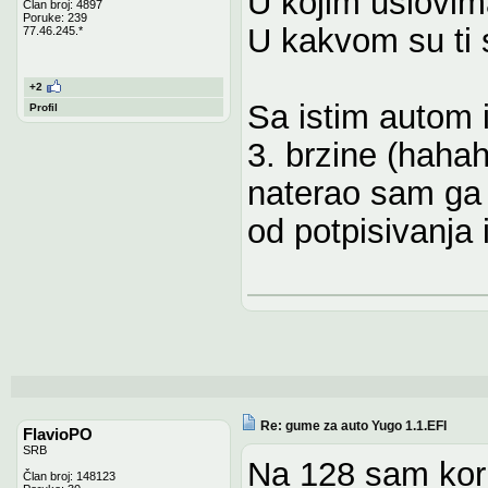
U kojim uslovima
Član broj: 4897
Poruke: 239
U kakvom su ti s
77.46.245.*
+2
Sa istim autom 
Profil
3. brzine (hahah
naterao sam ga 
od potpisivanja i
Re: gume za auto Yugo 1.1.EFI
FlavioPO
SRB
Na 128 sam kori
Član broj: 148123