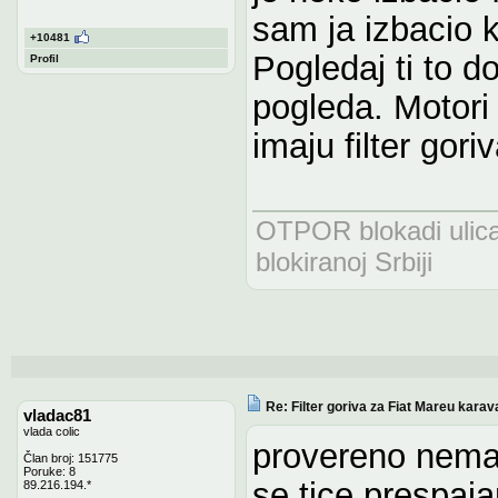
sam ja izbacio k
+10481
Pogledaj ti to d
Profil
pogleda. Motori
imaju filter goriv
OTPOR blokadi uli
blokiranoj Srbiji
Re: Filter goriva za Fiat Mareu karav
vladac81
vlada colic
provereno nemaju
Član broj: 151775
Poruke: 8
se tice prespaj
89.216.194.*