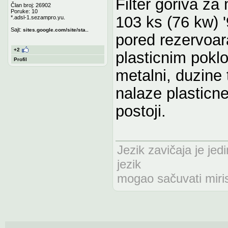
Filter goriva z
Član broj: 26902
Poruke: 10
103 ks (76 kw) '
*.adsl-1.sezampro.yu.
Sajt:
sites.google.com/site/sta..
pored rezervoar
+2
plasticnim poklop
Profil
metalni, duzine
nalaze plasticne
postoji.
Jezik zavičaja je jedi
jezik
mogao sačuvati miris