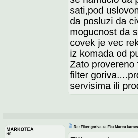
sati,pod uslovo
da posluzi da civ
mogucnost da se
covek je vec rek
iz komada od p
Zato provereno 
filter goriva....
servisima ili pr
Re: Filter goriva za Fiat Mareu karav
MARKOTEA
Niš