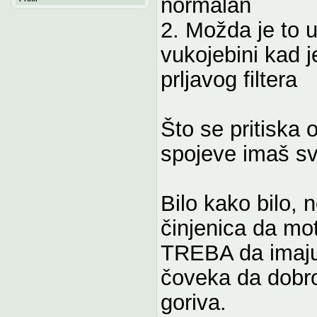
normalan
2. Možda je to 
vukojebini kad 
prljavog filtera
Što se pritiska o
spojeve imaš sv
Bilo kako bilo, 
činjenica da mo
TREBA da imaju 
čoveka da dobro 
goriva.