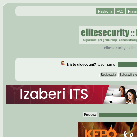
Naslovna
FAQ
Pravil
elitesecurity
eli
::
Niste ulogovani?
Username :
Registracija
Zaboravili s
:
Pretraga