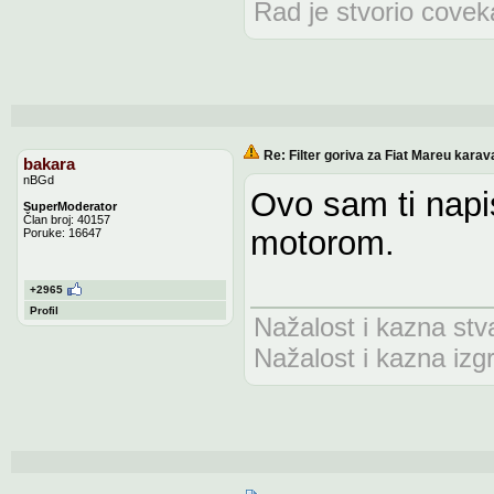
Rad je stvorio coveka,
Re: Filter goriva za Fiat Mareu karav
bakara
nBGd
Ovo sam ti napis
SuperModerator
Član broj: 40157
motorom.
Poruke: 16647
+2965
Profil
Nažalost i kazna stv
Nažalost i kazna izg