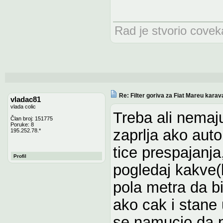
Rad je stvorio coveka,
Re: Filter goriva za Fiat Mareu karav
vladac81
vlada colic
Treba ali nemaju
Član broj: 151775
Poruke: 8
zaprlja ako auto 
195.252.78.*
tice prespajanja
Profil
pogledaj kakve(k
pola metra da bi
ako cak i stane 
se namucio da p