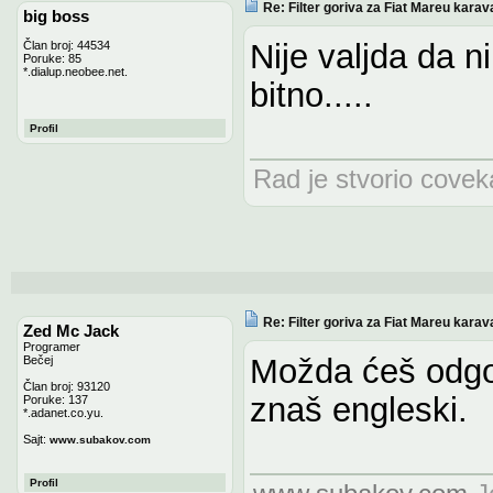
Re: Filter goriva za Fiat Mareu karav
big boss
Nije valjda da n
Član broj: 44534
Poruke: 85
*.dialup.neobee.net.
bitno.....
Profil
Rad je stvorio coveka,
Re: Filter goriva za Fiat Mareu karav
Zed Mc Jack
Programer
Možda ćeš odgo
Bečej
Član broj: 93120
znaš engleski.
Poruke: 137
*.adanet.co.yu.
Sajt:
www.subakov.com
Profil