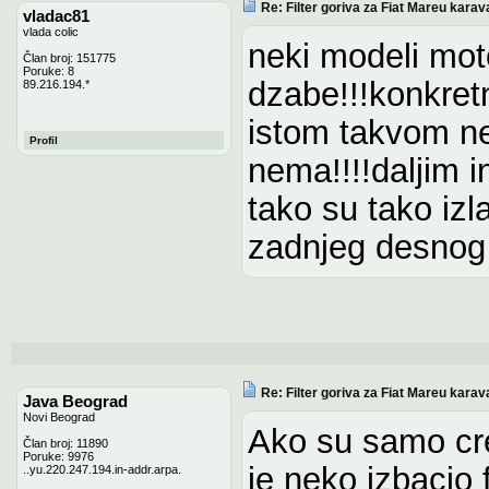
Re: Filter goriva za Fiat Mareu karav
vladac81
vlada colic
neki modeli moto
Član broj: 151775
Poruke: 8
dzabe!!!konkret
89.216.194.*
istom takvom ne
Profil
nema!!!!daljim 
tako su tako izla
zadnjeg desnog 
Re: Filter goriva za Fiat Mareu karav
Java Beograd
Novi Beograd
Ako su samo cre
Član broj: 11890
Poruke: 9976
je neko izbacio 
..yu.220.247.194.in-addr.arpa.