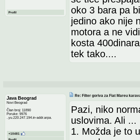
oko 3 bara pa bi
Profil
jedino ako nije
motora a ne vidi
kosta 400dinara,
tek tako....
Re: Filter goriva za Fiat Mareu karav
Java Beograd
Novi Beograd
Pazi, niko norm
Član broj: 11890
Poruke: 9976
uslovima. Ali ...
..yu.220.247.194.in-addr.arpa.
1. Možda je to ur
+10481
Profil