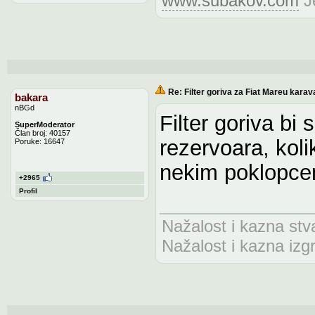
www.subakov.com
Je
Re: Filter goriva za Fiat Mareu karav
bakara
nBGd
Filter goriva bi
SuperModerator
Član broj: 40157
rezervoara, koli
Poruke: 16647
nekim poklopce
+2965
Profil
Nažalost i kazna stv
Nažalost i kazna izg