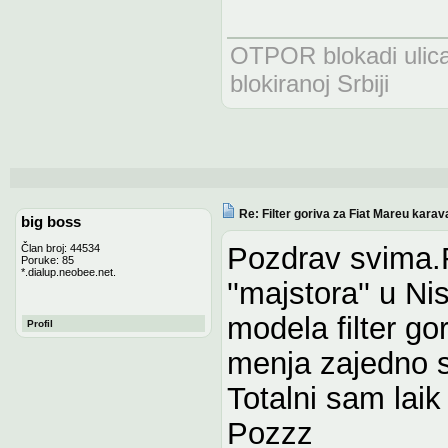
OTPOR blokadi uli
blokiranoj Srbiji
Re: Filter goriva za Fiat Mareu karav
big boss
Pozdrav svima.
Član broj: 44534
Poruke: 85
*.dialup.neobee.net.
''majstora'' u N
modela filter go
Profil
menja zajedno 
Totalni sam laik
Pozzz