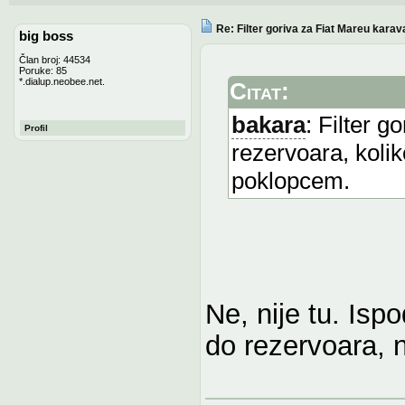
Re: Filter goriva za Fiat Mareu karav
big boss
Član broj: 44534
Poruke: 85
*.dialup.neobee.net.
Citat:
bakara
: Filter g
Profil
rezervoara, koli
poklopcem.
Ne, nije tu. Isp
do rezervoara, n