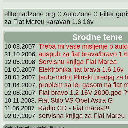
::
::
elitemadzone.org
AutoZone
Filter gor
za Fiat Mareu karavan 1.6 16v
Srodne teme
Treba mi vase misljenje o auto
10.08.2007.
auspuh za fiat brava/bravo 1.
31.10.2006.
Servisnu knjiga Fiat Marea
12.05.2008.
Elektronika fiat brava 1.6 16v
01.09.2007.
[auto-moto] Plinski uredjaj za 
28.01.2007.
problem sa ler gasom na fiat 
01.04.2007.
Fiat bravo 1.2 16V 2000.god 
02.08.2007.
Fiat Stilo VS Opel Astra G
10.11.2008.
Radio CD - Fiat marea!!!
11.06.2007.
servisna knjiga za Fiat Mareu
02.07.2007.
Korisnici aktivni u poslednjih 10 minuta