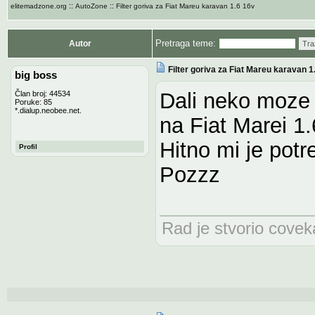
::
::
elitemadzone.org
AutoZone
Filter goriva za Fiat Mareu karavan 1.6 16v
Pretraga teme:
Autor
Tra
Filter goriva za Fiat Mareu karavan 1
big boss
Dali neko moze d
Član broj: 44534
Poruke: 85
*.dialup.neobee.net.
na Fiat Marei 1.
Hitno mi je potr
Profil
Pozzz
Rad je stvorio coveka,