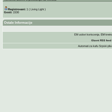
Registrovani:
1 (
Living Light
)
Gosti:
1530
Ostale Informacije
EM uslovi koriscenja
. EM krei
Glavni RSS feed
Automati za kafu
Srpski pliv