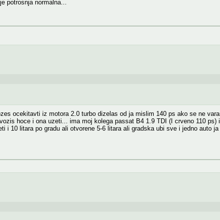
je potrosnja normalna...
es ocekitavti iz motora 2.0 turbo dizelas od ja mislim 140 ps ako se ne varam d
vozis hoce i ona uzeti... ima moj kolega passat B4 1.9 TDI (I crveno 110 ps) 
i i 10 litara po gradu ali otvorene 5-6 litara ali gradska ubi sve i jedno auto 