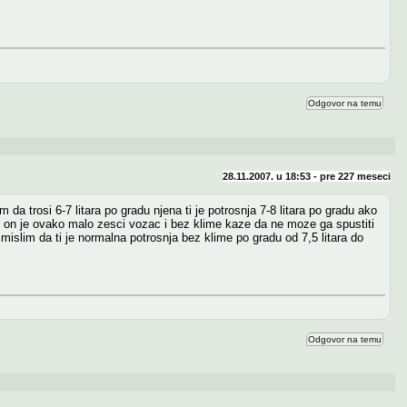
Odgovor na temu
28.11.2007. u 18:53 - pre
227 meseci
a trosi 6-7 litara po gradu njena ti je potrosnja 7-8 litara po gradu ako
i on je ovako malo zesci vozac i bez klime kaze da ne moze ga spustiti
ja mislim da ti je normalna potrosnja bez klime po gradu od 7,5 litara do
Odgovor na temu