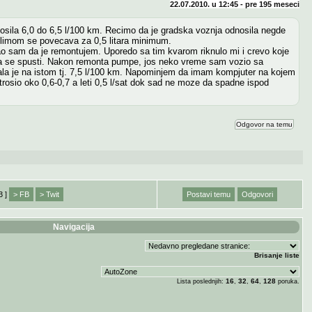
22.07.2010. u 12:45 - pre
195 meseci
sila 6,0 do 6,5 l/100 km. Recimo da je gradska voznja odnosila negde
 klimom se povecava za 0,5 litara minimum.
orao sam da je remontujem. Uporedo sa tim kvarom riknulo mi i crevo koje
la da se spusti. Nakon remonta pumpe, jos neko vreme sam vozio sa
ala je na istom tj. 7,5 l/100 km. Napominjem da imam kompjuter na kojem
 trosio oko 0,6-0,7 a leti 0,5 l/sat dok sad ne moze da spadne ispod
Odgovor na temu
3 ]
> FB
> Twit
Postavi temu
Odgovori
Navigacija
Brisanje liste
16
32
64
128
Lista poslednjih:
,
,
,
poruka.