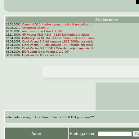
Srodne teme
Canon A 510 (nedostupan: greška ili prevelika po..
12.05.2005.
Amortizeri Vectra B
10.03.2011.
isuzu motor za Astru 1.7 DTi
26.05.2006.
HP Vectra VLi8 KZM - 6120 Motherboard driver
12.11.2006.
Potražnja za DHTML ili PHP menu builder za Linux
02.04.2007.
Opel Vectra 2.0 dti karavan 1998 5000e,sta mislit..
06.04.2007.
Opel Vectra 2.0 dti karavan 1998 5000e,sta mislit..
18.04.2007.
Opel Vectra B 2.0 DTi / Gde da nadjem uputstvo?
04.01.2008.
EGR ventil Opel Vectra C 2.2 DTi
16.04.2007.
Opel vectra TDI / i crveno /
30.05.2007.
::
::
elitemadzone.org
AutoZone
Vectra B 2.0 DTI potrošnja??
Pretraga teme:
Autor
Tr