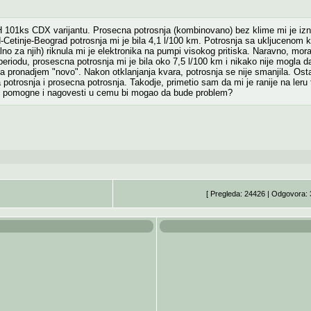
101ks CDX varijantu. Prosecna potrosnja (kombinovano) bez klime mi je izno
-Cetinje-Beograd potrosnja mi je bila 4,1 l/100 km. Potrosnja sa ukljucenom
lno za njih) riknula mi je elektronika na pumpi visokog pritiska. Naravno, m
m periodu, prosescna potrosnja mi je bila oko 7,5 l/100 km i nikako nije mog
pronadjem "novo". Nakon otklanjanja kvara, potrosnja se nije smanjila. Ost
 potrosnja i prosecna potrosnja. Takodje, primetio sam da mi je ranije na leru
 mi pomogne i nagovesti u cemu bi mogao da bude problem?
[ Pregleda: 24426 | Odgovora: 