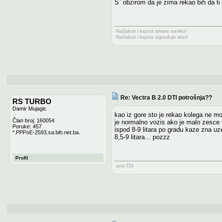
S` obzirom da je zima rekao bih da ti 
Nažalost i kazna stvara naviku!
Nažalost i kazna izgrađuje stav!
Re: Vectra B 2.0 DTI potrošnja??
RS TURBO
Damir Mujagic
kao iz gore sto je rekao kolega ne moz
Član broj: 160054
je normalno vozis ako je malo zesce 
Poruke: 457
ispod 8-9 litara po gradu kaze zna uzet
*.PPPoE-2593.sa.bih.net.ba.
8,5-9 litara... pozzz
Profil
anti-TDI