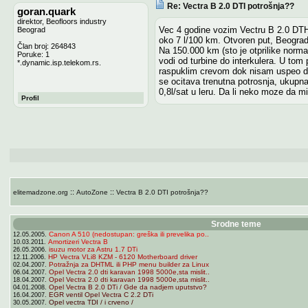
Re: Vectra B 2.0 DTI potrošnja??
goran.quark
direktor, Beofloors industry
Vec 4 godine vozim Vectru B 2.0 DTH 
Beograd
oko 7 l/100 km. Otvoren put, Beograd
Član broj: 264843
Na 150.000 km (sto je otprilike norma
Poruke: 1
vodi od turbine do interkulera. U to
*.dynamic.isp.telekom.rs.
raspuklim crevom dok nisam uspeo da 
se ocitava trenutna potrosnja, ukupna
0,8l/sat u leru. Da li neko moze da
Profil
::
::
elitemadzone.org
AutoZone
Vectra B 2.0 DTI potrošnja??
Srodne teme
Canon A 510 (nedostupan: greška ili prevelika po..
12.05.2005.
Amortizeri Vectra B
10.03.2011.
isuzu motor za Astru 1.7 DTi
26.05.2006.
HP Vectra VLi8 KZM - 6120 Motherboard driver
12.11.2006.
Potražnja za DHTML ili PHP menu builder za Linux
02.04.2007.
Opel Vectra 2.0 dti karavan 1998 5000e,sta mislit..
06.04.2007.
Opel Vectra 2.0 dti karavan 1998 5000e,sta mislit..
18.04.2007.
Opel Vectra B 2.0 DTi / Gde da nadjem uputstvo?
04.01.2008.
EGR ventil Opel Vectra C 2.2 DTi
16.04.2007.
Opel vectra TDI / i crveno /
30.05.2007.