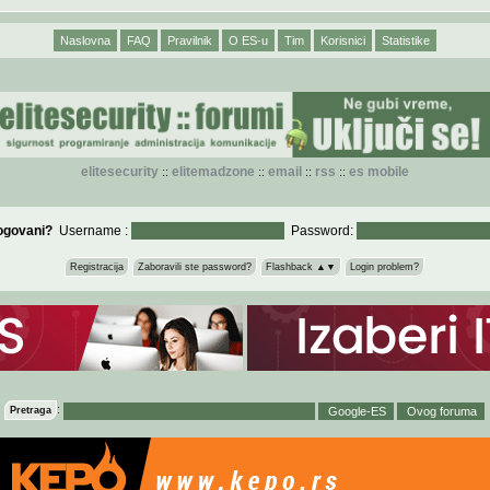
Naslovna
FAQ
Pravilnik
O ES-u
Tim
Korisnici
Statistike
elitesecurity
elitemadzone
email
rss
es mobile
::
::
::
::
logovani?
Username :
Password:
Registracija
Zaboravili ste password?
Flashback ▲▼
Login problem?
:
Pretraga