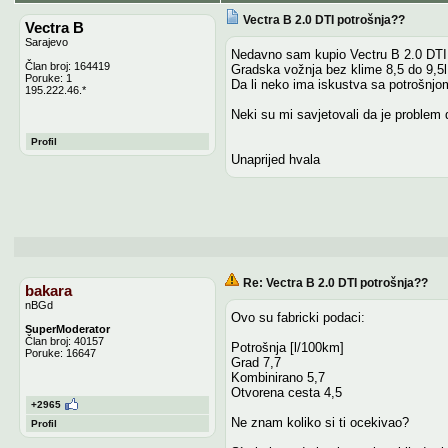
Vectra B 2.0 DTI potrošnja??
Vectra B
Sarajevo
Nedavno sam kupio Vectru B 2.0 DTI 
Član broj: 164419
Gradska vožnja bez klime 8,5 do 9,5l,
Poruke: 1
Da li neko ima iskustva sa potrošnjo
195.222.46.*
Neki su mi savjetovali da je problem 
Profil
Unaprijed hvala
Re: Vectra B 2.0 DTI potrošnja??
bakara
nBGd
Ovo su fabricki podaci:
SuperModerator
Član broj: 40157
Potrošnja [l/100km]
Poruke: 16647
Grad 7,7
Kombinirano 5,7
Otvorena cesta 4,5
+2965
Ne znam koliko si ti ocekivao?
Profil