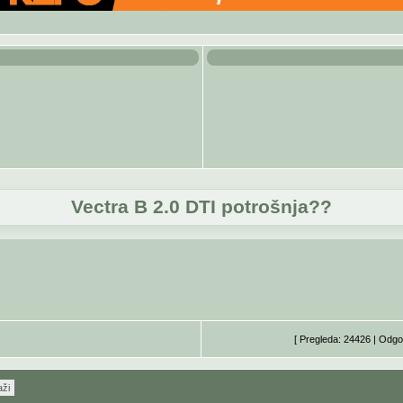
Vectra B 2.0 DTI potrošnja??
[ Pregleda: 24426 | Odgo
aži