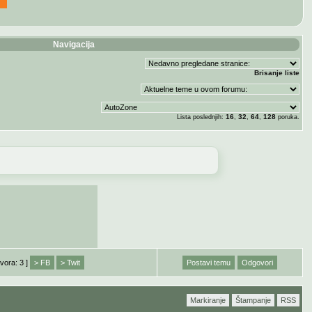
Navigacija
Brisanje liste
16
32
64
128
Lista poslednjih:
,
,
,
poruka.
vora: 3 ]
> FB
> Twit
Postavi temu
Odgovori
Markiranje
Štampanje
RSS