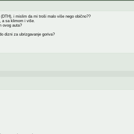
(DTH), i mislim da mi troši malo više nego obično??
 a sa klimom i više.
m ovog auta?
do dizni za ubrizgavanje goriva?