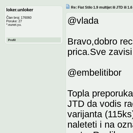
Re: Fiat Stilo 1.9 multijet ili JTD ili 1
loker.unloker
@vlada
Član broj: 176060
Poruke: 27
*.eunet.yu.
Bravo,dobro rec
Profil
prica.Sve zavisi
@embelitibor
Topla preporuka
JTD da vodis ra
varijanta (115k
naleteti i na oz