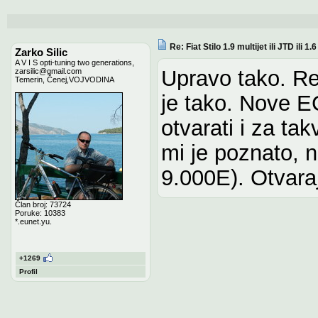
Re: Fiat Stilo 1.9 multijet ili JTD ili 1
Zarko Silic
A V I S opti-tuning two generations,
Upravo tako. Ret
zarsilic@gmail.com
Temerin, Čenej,VOJVODINA
je tako. Nove E
otvarati i za ta
mi je poznato, 
9.000E). Otvara
Član broj: 73724
Poruke: 10383
*.eunet.yu.
+1269
Profil