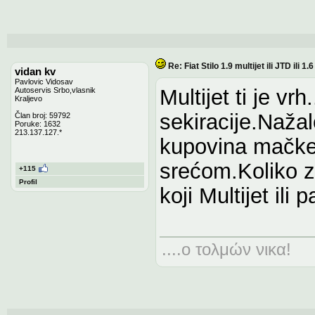
Re: Fiat Stilo 1.9 multijet ili JTD ili 1
vidan kv
Pavlovic Vidosav
Multijet ti je vr
Autoservis Srbo,vlasnik
Kraljevo
sekiracije.Naža
Član broj: 59792
Poruke: 1632
213.137.127.*
kupovina mačke 
srećom.Koliko z
+115
Profil
koji Multijet ili
....ο τολμών νικα!