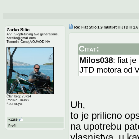
Re: Fiat Stilo 1.9 multijet ili JTD ili 1
Zarko Silic
A V I S opti-tuning two generations,
zarsilic@gmail.com
Temerin, Čenej,VOJVODINA
Citat:
Milos038
: fiat 
JTD motora od VW
Član broj: 73724
Poruke: 10383
Uh,
*.eunet.yu.
to je prilicno op
+1269
na upotrebu pat
Profil
vlasnistva, u ka