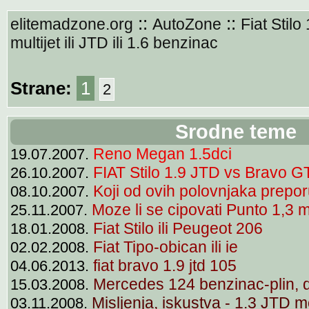
::
::
elitemadzone.org
AutoZone
Fiat Stilo 
multijet ili JTD ili 1.6 benzinac
Strane:
1
2
Srodne teme
Reno Megan 1.5dci
19.07.2007.
FIAT Stilo 1.9 JTD vs Bravo G
26.10.2007.
Koji od ovih polovnjaka prepo
08.10.2007.
Moze li se cipovati Punto 1,3 m
25.11.2007.
Fiat Stilo ili Peugeot 206
18.01.2008.
Fiat Tipo-obican ili ie
02.02.2008.
fiat bravo 1.9 jtd 105
04.06.2013.
Mercedes 124 benzinac-plin, da
15.03.2008.
Misljenja, iskustva - 1.3 JTD mo
03.11.2008.