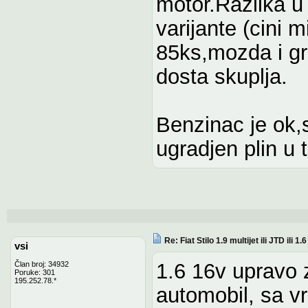
motor.Razlika u 
varijante (cini m
85ks,mozda i gr
dosta skuplja.
Benzinac je ok,
ugradjen plin u
Re: Fiat Stilo 1.9 multijet ili JTD ili 1
vsi
1.6 16v upravo 
Član broj: 34932
Poruke: 301
195.252.78.*
automobil, sa v