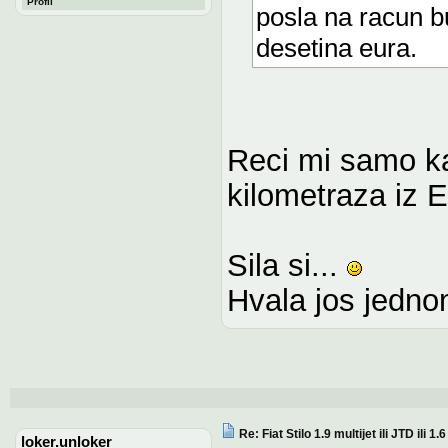
Profil
posla na racun b
desetina eura.
Reci mi samo ka
kilometraza iz 
Sila si...
Hvala jos jedno
Re: Fiat Stilo 1.9 multijet ili JTD ili 1
loker.unloker