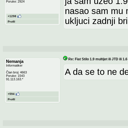
ja sam uzeo 1.9
Poruke: 2924
nasao sam mu 
+1298
ukljuci zadnji br
Profil
Re: Fiat Stilo 1.9 multijet ili JTD ili 1
Nemanja
Informatiker
A da se to ne d
Član broj: 4663
Poruke: 1543
91.113.163.*
+594
Profil