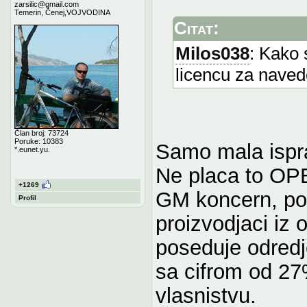
zarsilic@gmail.com
Temerin, Čenej,VOJVODINA
Citat:
Milos038
: Kako 
licencu za navede
Član broj: 73724
Poruke: 10383
Samo mala ispr
*.eunet.yu.
Ne placa to OPE
+1269
GM koncern, po
Profil
proizvodjaci iz 
poseduje odredje
sa cifrom od 27
vlasnistvu.