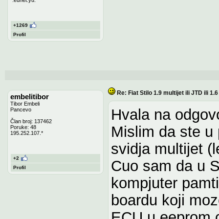
+1269
Profil
Re: Fiat Stilo 1.9 multijet ili JTD ili 1
embelitibor
Tibor Embeli
Hvala na odgov
Pancevo
Član broj: 137462
Mislim da ste u
Poruke: 48
195.252.107.*
svidja multijet 
+2
Cuo sam da u St
Profil
kompjuter pamti
boardu koji moz
ECU u eeprom c