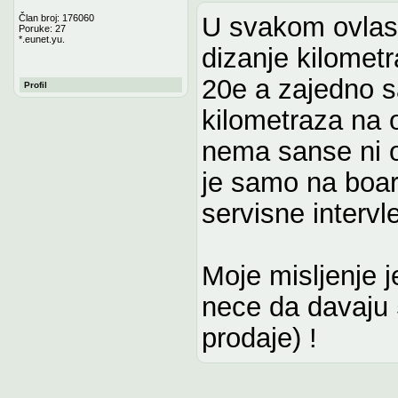
U svakom ovlasc
Član broj: 176060
Poruke: 27
*.eunet.yu.
dizanje kilometr
20e a zajedno s
Profil
kilometraza na
nema sanse ni or
je samo na board
servisne intervl
Moje misljenje j
nece da davaju 
prodaje) !