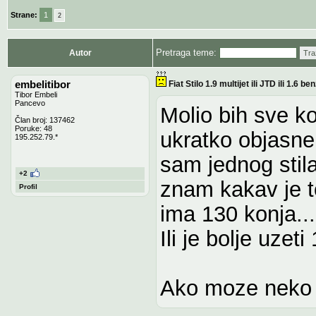
Strane:
1
2
Pretraga teme:
Autor
Tra
embelitibor
Fiat Stilo 1.9 multijet ili JTD ili 1.6 be
Tibor Embeli
Pancevo
Molio bih sve k
Član broj: 137462
Poruke: 48
ukratko objasne,
195.252.79.*
sam jednog stil
+2
znam kakav je 
Profil
ima 130 konja..
Ili je bolje uzet
Ako moze neko i