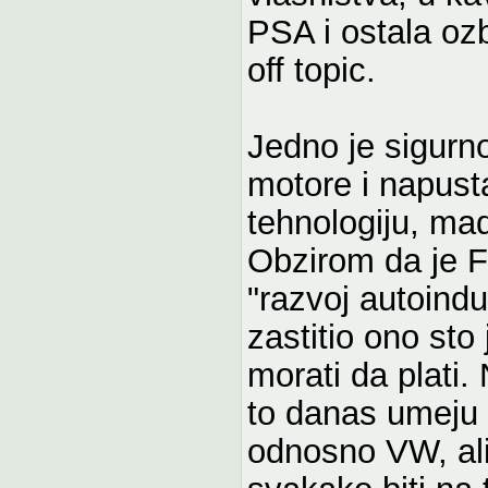
PSA i ostala oz
off topic.
Jedno je sigurn
motore i napust
tehnologiju, mad
Obzirom da je FI
"razvoj autoindu
zastitio ono sto 
morati da plati.
to danas umeju 
odnosno VW, ali