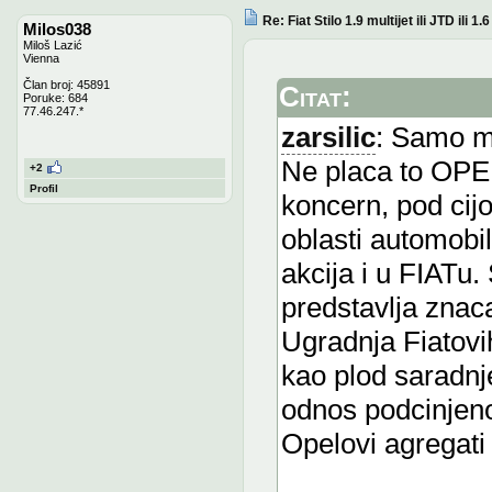
Re: Fiat Stilo 1.9 multijet ili JTD ili 1
Milos038
Miloš Lazić
Vienna
Član broj: 45891
Citat:
Poruke: 684
77.46.247.*
zarsilic
: Samo m
Ne placa to OPEL
+2
Profil
koncern, pod cij
oblasti automobil
akcija i u FIATu
predstavlja znac
Ugradnja Fiatovi
kao plod saradnj
odnos podcinjeno
Opelovi agregati 