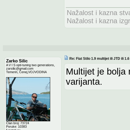
Nažalost i kazna stv
Nažalost i kazna izg
Re: Fiat Stilo 1.9 multijet ili JTD ili 1
Zarko Silic
A V I S opti-tuning two generations,
Multijet je bolj
zarsilic@gmail.com
Temerin, Čenej,VOJVODINA
varijanta.
Član broj: 73724
Poruke: 10383
*.eunet.yu.