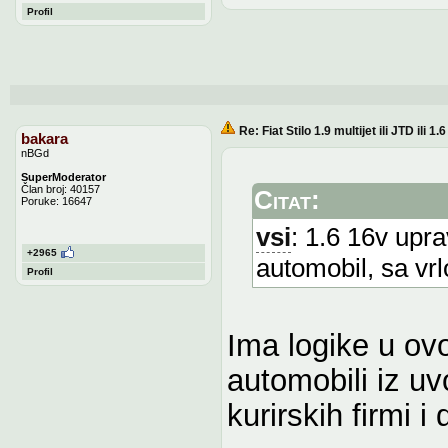
Profil
Re: Fiat Stilo 1.9 multijet ili JTD ili 1
bakara
nBGd
SuperModerator
Član broj: 40157
Citat:
Poruke: 16647
vsi
: 1.6 16v upr
+2965
automobil, sa vr
Profil
Ima logike u ov
automobili iz uv
kurirskih firmi 