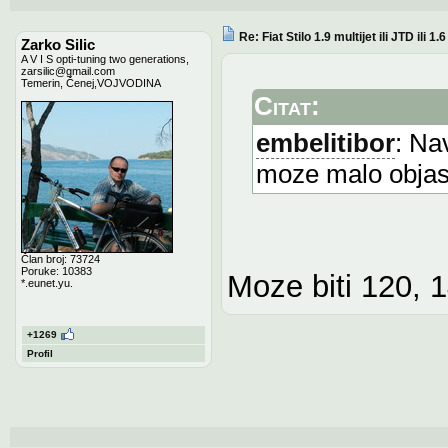
Re: Fiat Stilo 1.9 multijet ili JTD ili 1
Zarko Silic
A V I S opti-tuning two generations,
zarsilic@gmail.com
Temerin, Čenej,VOJVODINA
Citat:
embelitibor
: Na
moze malo objas
Član broj: 73724
Poruke: 10383
Moze biti 120, 1
*.eunet.yu.
+1269
Profil