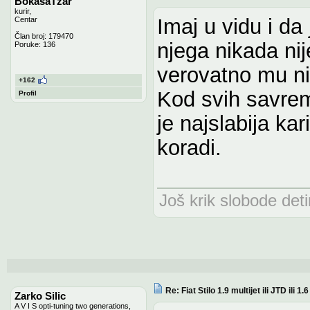
BokasaTzar
kurir,
Imaj u vidu i d
Centar
Član broj: 179470
njega nikada nij
Poruke: 136
verovatno mu ni
+162
Kod svih savrem
Profil
je najslabija kar
koradi.
Još krik slobode detin
Re: Fiat Stilo 1.9 multijet ili JTD ili 1
Zarko Silic
A V I S opti-tuning two generations,