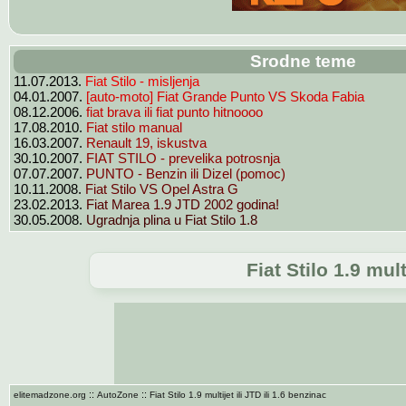
Srodne teme
Fiat Stilo - misljenja
11.07.2013.
[auto-moto] Fiat Grande Punto VS Skoda Fabia
04.01.2007.
fiat brava ili fiat punto hitnoooo
08.12.2006.
Fiat stilo manual
17.08.2010.
Renault 19, iskustva
16.03.2007.
FIAT STILO - prevelika potrosnja
30.10.2007.
PUNTO - Benzin ili Dizel (pomoc)
07.07.2007.
Fiat Stilo VS Opel Astra G
10.11.2008.
Fiat Marea 1.9 JTD 2002 godina!
23.02.2013.
Ugradnja plina u Fiat Stilo 1.8
30.05.2008.
Fiat Stilo 1.9 mult
::
::
elitemadzone.org
AutoZone
Fiat Stilo 1.9 multijet ili JTD ili 1.6 benzinac