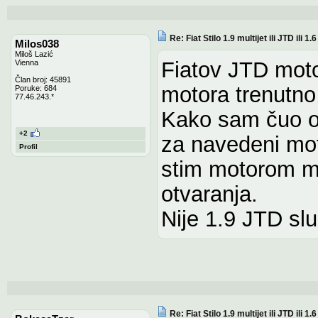
Re: Fiat Stilo 1.9 multijet ili JTD ili 1
Milos038
Miloš Lazić
Fiatov JTD moto
Vienna
Član broj: 45891
motora trenutno 
Poruke: 684
77.46.243.*
Kako sam čuo ope
+2
za navedeni moto
Profil
stim motorom m
otvaranja.
Nije 1.9 JTD slu
Re: Fiat Stilo 1.9 multijet ili JTD ili 1