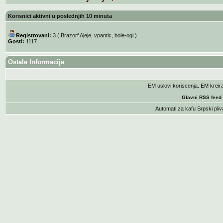
Korisnici aktivni u poslednjih 10 minuta
Registrovani:
3 (
Brazorf Ajeje
,
vpantic
,
bole-ogi
)
Gosti:
1117
Ostale Informacije
EM uslovi koriscenja
. EM krei
Glavni RSS feed
Automati za kafu
Srpski pliv