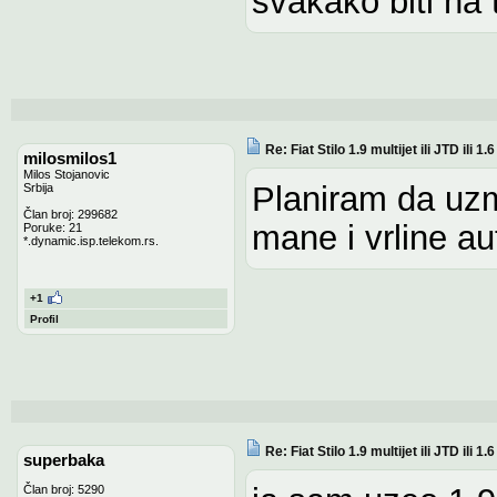
svakako biti na t
Re: Fiat Stilo 1.9 multijet ili JTD ili 1
milosmilos1
Milos Stojanovic
Planiram da uzm
Srbija
Član broj: 299682
mane i vrline au
Poruke: 21
*.dynamic.isp.telekom.rs.
+1
Profil
Re: Fiat Stilo 1.9 multijet ili JTD ili 1
superbaka
Član broj: 5290