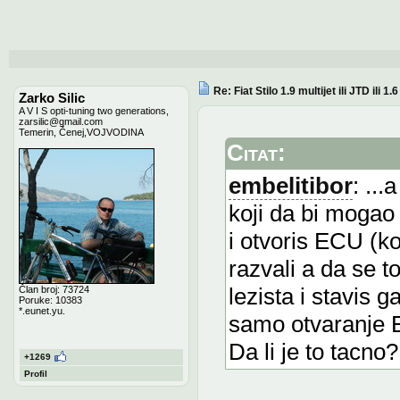
Re: Fiat Stilo 1.9 multijet ili JTD ili 1
Zarko Silic
A V I S opti-tuning two generations,
zarsilic@gmail.com
Temerin, Čenej,VOJVODINA
Citat:
embelitibor
: ..
koji da bi mogao
i otvoris ECU (ko
razvali a da se t
lezista i stavis 
Član broj: 73724
Poruke: 10383
*.eunet.yu.
samo otvaranje EC
Da li je to tacno?
+1269
Profil