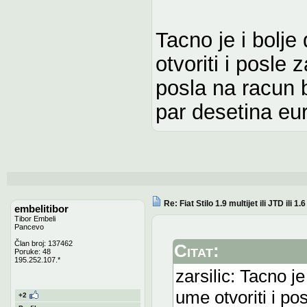
Tacno je i bolje
otvoriti i posle 
posla na racun 
par desetina eu
Re: Fiat Stilo 1.9 multijet ili JTD ili 1
embelitibor
Tibor Embeli
Pancevo
Član broj: 137462
Citat:
Poruke: 48
195.252.107.*
zarsilic: Tacno je
ume otvoriti i po
+2