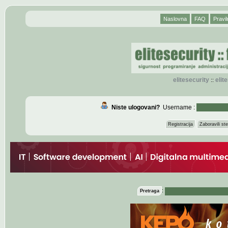
Naslovna
FAQ
Pravil
elitesecurity
eli
::
Niste ulogovani?
Username :
Registracija
Zaboravili s
:
Pretraga