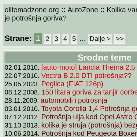
::
::
elitemadzone.org
AutoZone
Kolika v
je potrošnja goriva?
Strane:
1
...
2
3
4
5
Dalje >
>>
Srodne teme
[auto-moto] Lancia Thema 2.5 T
02.01.2010.
Vectra B 2.0 DTI potrošnja??
22.07.2010.
Peglica (FIAT 126p)
25.05.2023.
150 litara goriva za tanjir corbe!!!
08.12.2008.
automobili i potrosnja
28.11.2009.
Toyota Corolla 1,4 Potrošnja gor
03.01.2010.
Potrošnja ulja kod Opel Astre 
07.12.2012.
kolika je struja (potrošnja) bez
31.10.2013.
Potrošnja kod Peugeota Boxer
10.06.2014.