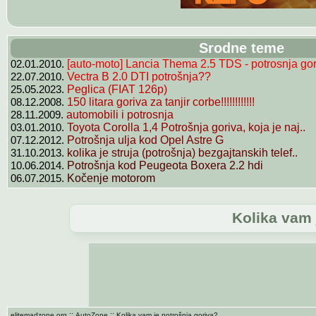
Srodne teme
02.01.2010.
[auto-moto] Lancia Thema 2.5 TDS - potrosnja gori
22.07.2010.
Vectra B 2.0 DTI potrošnja??
25.05.2023.
Peglica (FIAT 126p)
08.12.2008.
150 litara goriva za tanjir corbe!!!!!!!!!!!!
28.11.2009.
automobili i potrosnja
03.01.2010.
Toyota Corolla 1,4 Potrošnja goriva, koja je naj..
07.12.2012.
Potrošnja ulja kod Opel Astre G
31.10.2013.
kolika je struja (potrošnja) bezgajtanskih telef..
10.06.2014.
Potrošnja kod Peugeota Boxera 2.2 hdi
06.07.2015.
Kočenje motorom
Kolika vam 
::
::
elitemadzone.org
AutoZone
Kolika vam je potrošnja goriva?