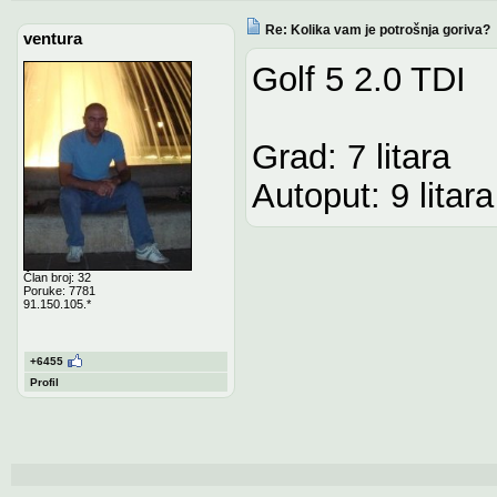
Re: Kolika vam je potrošnja goriva?
ventura
Golf 5 2.0 TDI
Grad: 7 litara
Autoput: 9 litara
Član broj: 32
Poruke: 7781
91.150.105.*
+6455
Profil