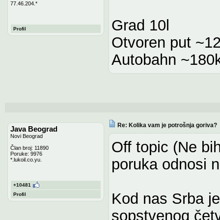
77.46.204.*
Grad 10l
Profil
Otvoren put ~12
Autobahn ~180k
Re: Kolika vam je potrošnja goriva?
Java Beograd
Novi Beograd
Off topic (Ne b
Član broj: 11890
Poruke: 9976
poruka odnosi n
*.lukoil.co.yu.
+10481
Kod nas Srba je
Profil
sopstvenog četv