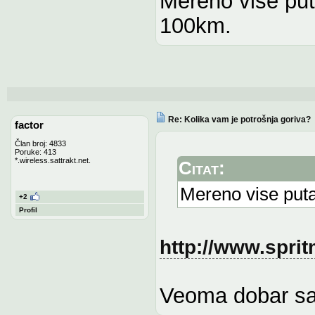
Mereno vise put
100km.
Re: Kolika vam je potrošnja goriva?
factor
Član broj: 4833
Poruke: 413
*.wireless.sattrakt.net.
Citat:
Mereno vise put
+2
Profil
http://www.sprit
Veoma dobar saj