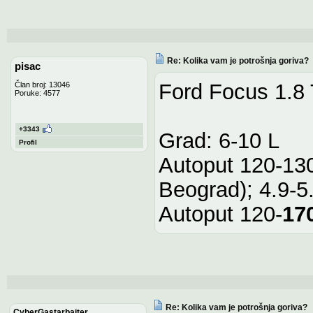
Re: Kolika vam je potrošnja goriva?
pisac
Ford Focus 1.8
Član broj: 13046
Poruke: 4577
+3343
Grad: 6-10 L
Profil
Autoput 120-130
Beograd); 4.9-5
Autoput 120-
17
Re: Kolika vam je potrošnja goriva?
CyberGastarbaiter