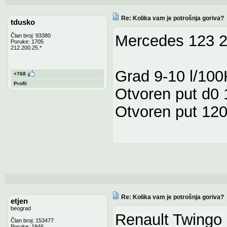
Re: Kolika vam je potrošnja goriva?
tdusko
Mercedes 123 2
Član broj: 93380
Poruke: 1705
212.200.25.*
Grad 9-10 l/10
+768
Profil
Otvoren put d0
Otvoren put 12
Re: Kolika vam je potrošnja goriva?
etjen
beograd
Renault Twingo 
Član broj: 153477
Poruke: 1946