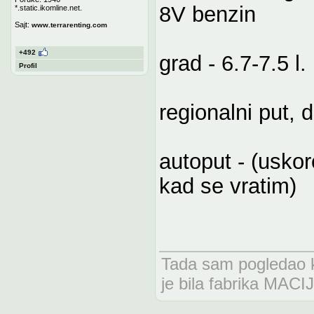
8V benzin
*.static.ikomline.net.
Sajt:
www.terrarenting.com
+492
grad - 6.7-7.5 l.
Profil
regionalni put, 
autoput - (uskor
kad se vratim)
Tada sam pogledao kr
je bila fabrika MAC