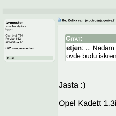
Re: Kolika vam je potrošnja goriva?
tweeester
Ivan Arandjelovic
bg yu
Član broj: 724
Citat:
Poruke: 882
194.106.174.*
etjen
: ... Nadam
Sajt:
www.javasvet.net
ovde budu iskreni
Profil
Jasta :)
Opel Kadett 1.3i