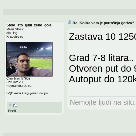
Re: Kolika vam je potrošnja goriva?
Stole_sto_ljubi_zene_gole
Milan Stosic
dipl. ing.
Zastava 10 125
Kragujevac
Grad 7-8 litara..
Otvoren put do 
Autoput do 120k
Član broj: 57952
Poruke: 298
*.dynamic.sbb.rs.
Sajt:
www.kragujevac.co.yu
Nemojte ljudi na silu.
+1
Profil