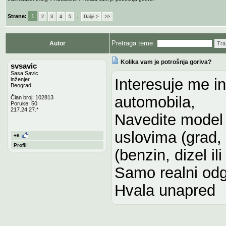
Strane:
1
...
2
3
4
5
Dalje >
>>
Pretraga teme:
Autor
Tra
Kolika vam je potrošnja goriva?
svsavic
Sasa Savic
Interesuje me i
inženjer
Beograd
automobila,
Član broj: 102813
Poruke: 50
217.24.27.*
Navedite model a
uslovima (grad, 
+6
Profil
(benzin, dizel il
Samo realni odg
Hvala unapred