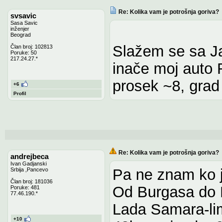
Re: Kolika vam je potrošnja goriva?
svsavic
Sasa Savic
inženjer
Beograd
Slažem se sa J
Član broj: 102813
Poruke: 50
217.24.27.*
inače moj auto 
prosek ~8, grad
+6
Profil
Re: Kolika vam je potrošnja goriva?
andrejbeca
Ivan Gadjanski
Pa ne znam ko j
Srbija ,Pancevo
Član broj: 181036
Od Burgasa do
Poruke: 481
77.46.190.*
Lada Samara-lim
+10