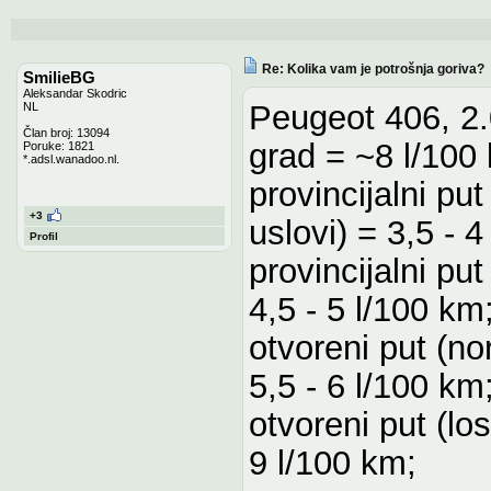
Re: Kolika vam je potrošnja goriva?
SmilieBG
Aleksandar Skodric
Peugeot 406, 2.
NL
Član broj: 13094
grad = ~8 l/100
Poruke: 1821
*.adsl.wanadoo.nl.
provincijalni pu
+3
uslovi) = 3,5 - 4
Profil
provincijalni pu
4,5 - 5 l/100 km
otvoreni put (n
5,5 - 6 l/100 km
otvoreni put (lo
9 l/100 km;