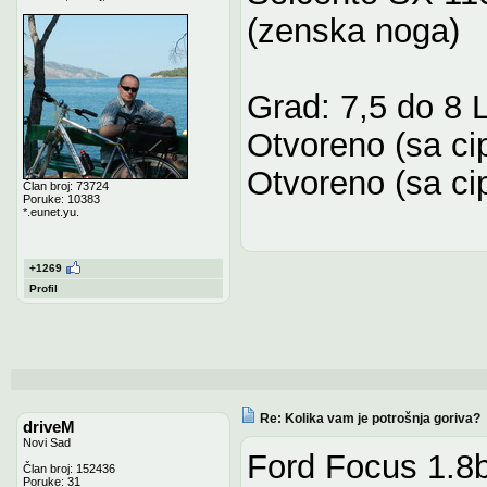
(zenska noga)
Grad: 7,5 do 8 L
Otvoreno (sa ci
Otvoreno (sa ci
Član broj: 73724
Poruke: 10383
*.eunet.yu.
+1269
Profil
Re: Kolika vam je potrošnja goriva?
driveM
Novi Sad
Ford Focus 1.8
Član broj: 152436
Poruke: 31