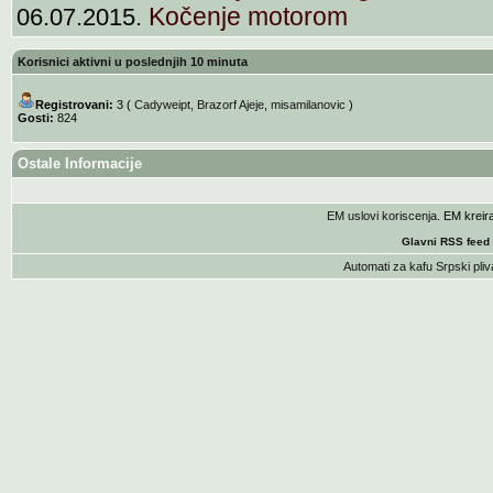
Kočenje motorom
06.07.2015.
Korisnici aktivni u poslednjih 10 minuta
Registrovani:
3 (
Cadyweipt
,
Brazorf Ajeje
,
misamilanovic
)
Gosti:
824
Ostale Informacije
EM uslovi koriscenja
. EM krei
Glavni RSS feed
Automati za kafu
Srpski pliv