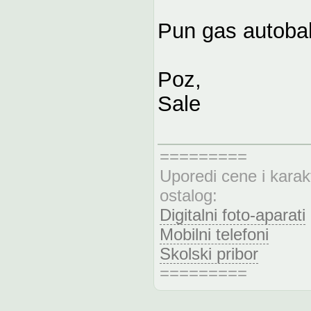
Pun gas autobah
Poz,
Sale
=========
Uporedi cene i karak
ostalog:
Digitalni foto-aparati
Mobilni telefoni
Skolski pribor
=========