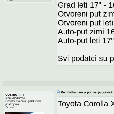
Grad leti 17" - 1
Otvoreni put zim
Otvoreni put leti
Auto-put zimi 1
Auto-put leti 17
Svi podatci su 
Re: Kolika vam je potrošnja goriva?
cozmo_im
Ivan Miladinovic
Toyota Corolla X
Direktor svemira i galaktickih
postrojenja
Zemun