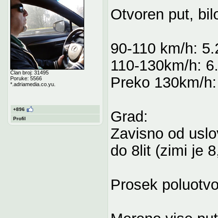
Otvoren put, bil
90-110 km/h: 5.2
110-130km/h: 6.2
Član broj: 31495
Preko 130km/h: 
Poruke: 5566
*.adriamedia.co.yu.
+896
Grad:
Profil
Zavisno od uslo
do 8lit (zimi je 8
Prosek poluotvor