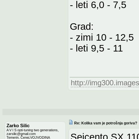
- leti 6,0 - 7,5
Grad:
- zimi 10 - 12,5
- leti 9,5 - 11
http://img300.image
Re: Kolika vam je potrošnja goriva?
Zarko Silic
A V I S opti-tuning two generations,
Seicento SX 11
zarsilic@gmail.com
Temerin, Čenej,VOJVODINA