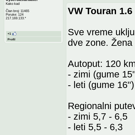
Kako kad
VW Touran 1.6 
Član broj: 11465
Poruke: 124
217.169.133.*
Sve vreme uklju
+1
dve zone. Žena vo
Profil
Autoput: 120 k
- zimi (gume 15''
- leti (gume 16'')
Regionalni pute
- zimi 5,7 - 6,5
- leti 5,5 - 6,3