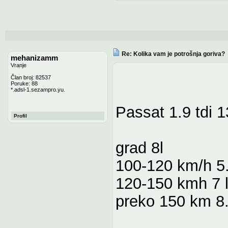
Re: Kolika vam je potrošnja goriva?
mehanizamm
Vranje
Član broj: 82537
Poruke: 88
*.adsl-1.sezampro.yu.
Passat 1.9 tdi 
Profil
grad 8l
100-120 km/h 5.
120-150 kmh 7 
preko 150 km 8.