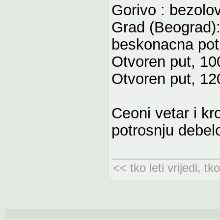
Gorivo : bezolo
Grad (Beograd): 
beskonacna pot
Otvoren put, 10
Otvoren put, 12
Ceoni vetar i k
potrosnju debel
<< tko leti vrijedi, tk