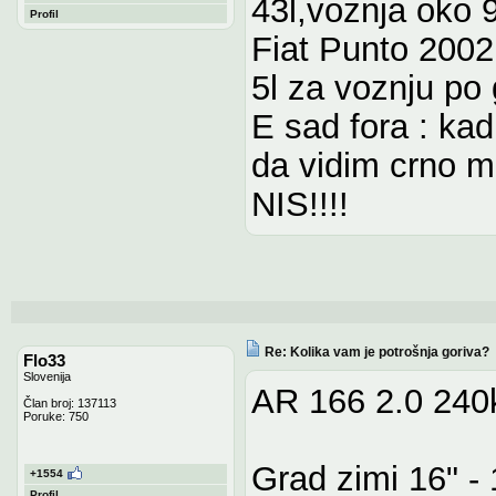
43l,voznja oko 9
Profil
Fiat Punto 2002 
5l za voznju po
E sad fora : 
da vidim crno m
NIS!!!!
Re: Kolika vam je potrošnja goriva?
Flo33
Slovenija
AR 166 2.0 240
Član broj: 137113
Poruke: 750
Grad zimi 16" - 
+1554
Profil