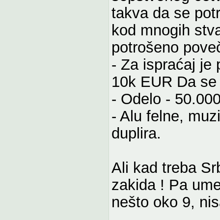
takva da se potr
kod mnogih stvar
potrošeno pove
- Za ispraćaj je
10k EUR Da se 
- Odelo - 50.000
- Alu felne, muzi
duplira.
Ali kad treba Srb
zakida ! Pa umes
nešto oko 9, ni