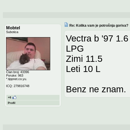
Re: Kolika vam je potrošnja goriva?
Mobtel
Subotica
Vectra b '97 1.6
LPG
Zimi 11.5
Leti 10 L
Član broj: 43396
Poruke: 963
*.tippnet.co.yu.
Benz ne znam.
ICQ: 279816748
+6
Profil