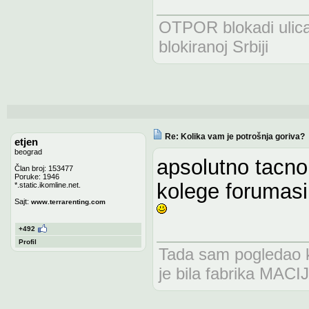
OTPOR blokadi uli
blokiranoj Srbiji
Re: Kolika vam je potrošnja goriva?
etjen
beograd
apsolutno tacno
Član broj: 153477
Poruke: 1946
kolege forumasi
*.static.ikomline.net.
Sajt:
www.terrarenting.com
+492
Profil
Tada sam pogledao kr
je bila fabrika MAC