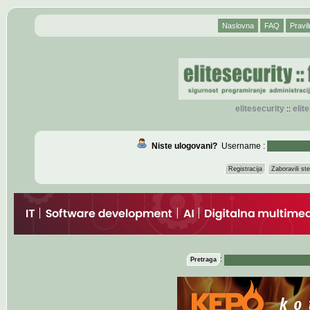
Naslovna
FAQ
Pravil
elitesecurity
eli
::
Niste ulogovani?
Username :
Registracija
Zaboravili s
:
Pretraga