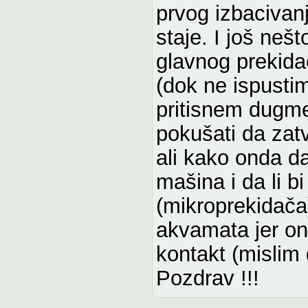
prvog izbacivan
staje. I još neš
glavnog prekida
(dok ne ispusti
pritisnem dugme 
pokušati da zat
ali kako onda d
mašina i da li 
(mikroprekidača
akvamata jer on
kontakt (mislim
Pozdrav !!!