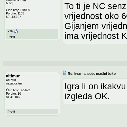
To ti je NC sen
butiq
Član broj: 178080
vrijednost oko 
Poruke: 1165
82.118.10.*
Gijanjem vrijed
+20
ima vrijednost
Profil
Re: kvar na sudo mašini beko
altimur
Alti Mur
Igra li on ikakvu
nezaposlen
Član broj: 325672
izgleda OK.
Poruke: 10
84.41.106.*
Profil