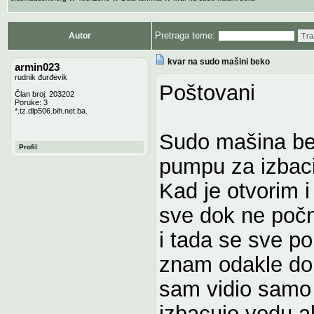
Pretraga teme:
Autor
Tra
kvar na sudo mašini beko
armin023
rudnik đurđevik
Poštovani
Član broj: 203202
Poruke: 3
*.tz.dlp506.bih.net.ba.
Sudo mašina be
Profil
pumpu za izbac
Kad je otvorim 
sve dok ne počn
i tada se sve po
znam odakle dob
sam vidio samo h
izbacuje vodu a