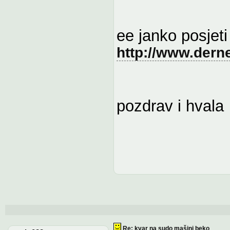
ee janko posjeti 
http://www.derne
pozdrav i hvala
Re: kvar na sudo mašini beko