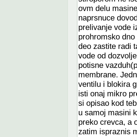
ovm delu masine 
naprsnuce dovodn
prelivanje vode
prohromsko dno m
deo zastite radi
vode od dozvolje
potisne vazduh(p
membrane. Jedna
ventilu i blokira 
isti onaj mikro p
si opisao kod teb
u samoj masini k
preko crevca, a 
zatim ispraznis