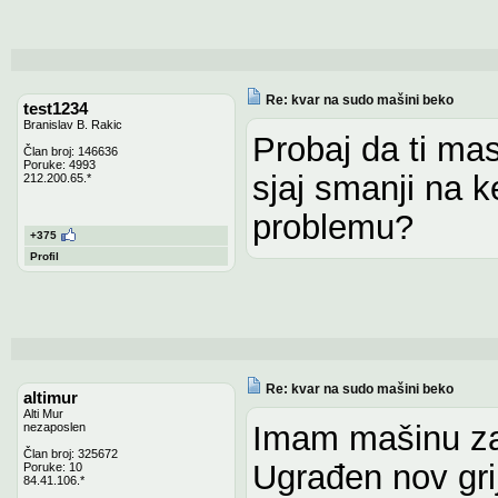
Re: kvar na sudo mašini beko
test1234
Branislav B. Rakic
Probaj da ti ma
Član broj: 146636
Poruke: 4993
sjaj smanji na k
212.200.65.*
problemu?
+375
Profil
Re: kvar na sudo mašini beko
altimur
Alti Mur
Imam mašinu za 
nezaposlen
Član broj: 325672
Ugrađen nov gri
Poruke: 10
84.41.106.*