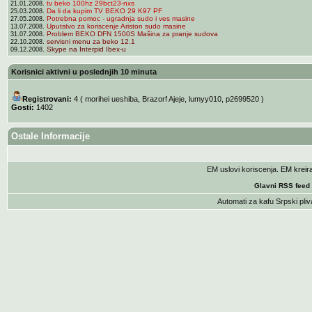
tv beko 100hz 29bct23-nxs
21.01.2008.
Da li da kupim TV BEKO 29 K97 PF
25.03.2008.
Potrebna pomoc - ugradnja sudo i ves masine
27.05.2008.
Uputstvo za koriscenje Ariston sudo masine
13.07.2008.
Problem BEKO DFN 1500S Mašina za pranje sudova
31.07.2008.
servisni menu za beko 12.1
22.10.2008.
Skype na Interpid Ibex-u
09.12.2008.
Korisnici aktivni u poslednjih 10 minuta
Registrovani:
4 (
morihei ueshiba
,
Brazorf Ajeje
,
lumyy010
,
p2699520
)
Gosti:
1402
Ostale Informacije
EM uslovi koriscenja
. EM krei
Glavni RSS feed
Automati za kafu
Srpski pliv