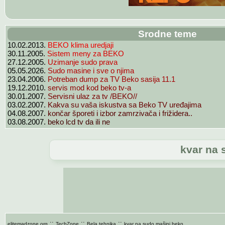
Srodne teme
BEKO klima uredjaji
10.02.2013.
Sistem meny za BEKO
30.11.2005.
Uzimanje sudo prava
27.12.2005.
Sudo masine i sve o njima
05.05.2026.
Potreban dump za TV Beko sasija 11.1
23.04.2006.
servis mod kod beko tv-a
19.12.2010.
Servisni ulaz za tv /BEKO//
30.01.2007.
Kakva su vaša iskustva sa Beko TV uređajima
03.02.2007.
končar šporeti i izbor zamrzivača i frižidera..
04.08.2007.
beko lcd tv da ili ne
03.08.2007.
kvar na 
::
::
::
elitemadzone.org
TechZone
Bela tehnika
kvar na sudo mašini beko