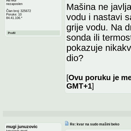
Alti Mur
Mašina ne javlj
nezaposlen
Član broj: 325672
vodu i nastavi 
Poruke: 10
84.41.106.*
grije vodu. Na 
Profil
sonda ili termos
pokazuje nikakv
dio?
[
Ovu poruku je men
GMT+1
]
Re: kvar na sudo mašini beko
mugi junuzovic
junuzovic mugi