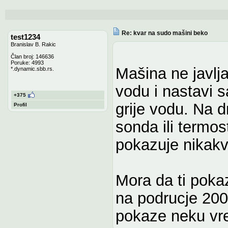
Re: kvar na sudo mašini beko
test1234
Branislav B. Rakic
Član broj: 146636
Poruke: 4993
Mašina ne javlj
*.dynamic.sbb.rs.
vodu i nastavi 
+375
grije vodu. Na 
Profil
sonda ili termos
pokazuje nikakv
Mora da ti poka
na podrucje 200 
pokaze neku vre