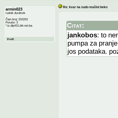
Re: kvar na sudo mašini beko
armin023
rudnik đurđevik
Član broj: 203202
Poruke: 3
Citat:
*.tz.dlp431.bih.net.ba.
jankobos
: to ne
Profil
pumpa za pranje p
jos podataka. po