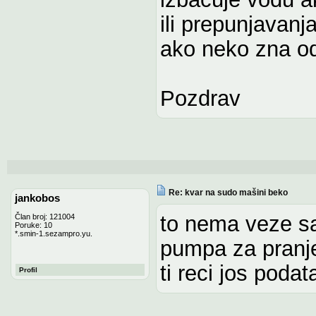
ili prepunjava
ako neko zna o
Pozdrav
Re: kvar na sudo mašini beko
jankobos
to nema veze sa 
Član broj: 121004
Poruke: 10
*.smin-1.sezampro.yu.
pumpa za pranje
ti reci jos poda
Profil