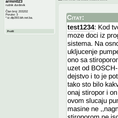
armin023
rudnik đurđevik
Član broj: 203202
Poruke: 3
Citat:
*.tz.dlp393.bih.net.ba.
test1234
: Kod t
Profil
moze doci iz prog
sistema. Na osno
ukljucenje pumpe 
ono sa stiroporom
uzet od BOSCH-S
dejstvo i to je po
tako sto bilo ka
onaj stiropor i o
ovom slucaju pu
masine ne ,,nagn
stiroporom ne is