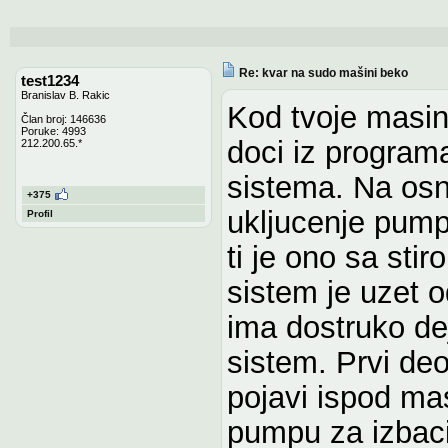
Re: kvar na sudo mašini beko
test1234
Branislav B. Rakic
Kod tvoje masin
Član broj: 146636
Poruke: 4993
doci iz programa
212.200.65.*
sistema. Na osn
+375
ukljucenje pumpe
Profil
ti je ono sa sti
sistem je uzet
ima dostruko dej
sistem. Prvi deo
pojavi ispod mas
pumpu za izbac