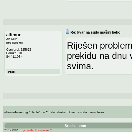
Re: kvar na sudo mašini beko
altimur
Alti Mur
Riješen problem
nezaposlen
Član broj: 325672
prekidu na dnu v
Poruke: 10
84.41.106.*
svima.
Profil
::
::
::
elitemadzone.org
TechZone
Bela tehnika
kvar na sudo mašini beko
Srodne teme
Koji frizider+zamrzivac ?
28.12.2007.