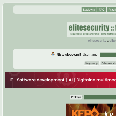
Naslovna
FAQ
Pravil
elitesecurity
eli
::
Niste ulogovani?
Username :
Registracija
Zaboravili s
:
Pretraga