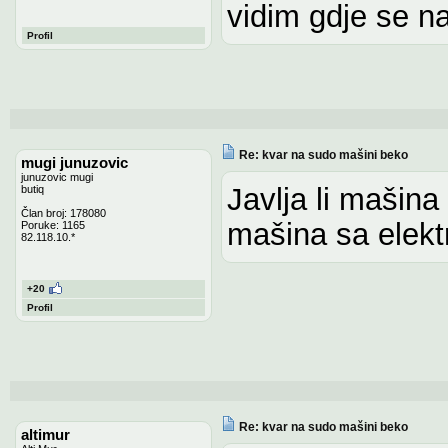
vidim gdje se n
Profil
Re: kvar na sudo mašini beko
mugi junuzovic
junuzovic mugi
Javlja li mašina
butiq
Član broj: 178080
mašina sa elek
Poruke: 1165
82.118.10.*
+20
Profil
Re: kvar na sudo mašini beko
altimur