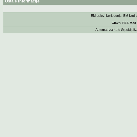
Ostale Informacije
EM uslovi koriscenja
. EM krei
Glavni RSS feed
Automati za kafu
Srpski pliv