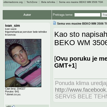
::
::
::
elitemadzone.org
TechZone
Bela tehnika
Sema ves masine BEKO WM 3506 TGK
Pretraga teme:
Autor
Tra
Sema ves masine BEKO WM 3506 
ivan_sim
ivan savic
Kao sto napisah
frigomehanicar,serviser bele tehnike
krusevac
BEKO WM 350
[
Ovu poruku je me
GMT+1
]
Ponuda klima uredja
http://www.facebook
Član broj: 204327
Poruke: 641
*.donet.co.yu.
SERVIS BELE TEHN
+32