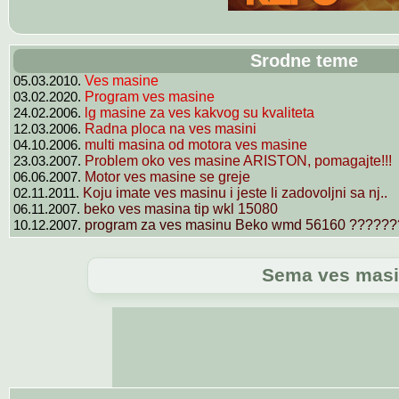
Srodne teme
05.03.2010.
Ves masine
03.02.2020.
Program ves masine
24.02.2006.
lg masine za ves kakvog su kvaliteta
12.03.2006.
Radna ploca na ves masini
04.10.2006.
multi masina od motora ves masine
23.03.2007.
Problem oko ves masine ARISTON, pomagajte!!!
06.06.2007.
Motor ves masine se greje
02.11.2011.
Koju imate ves masinu i jeste li zadovoljni sa nj..
06.11.2007.
beko ves masina tip wkl 15080
10.12.2007.
program za ves masinu Beko wmd 56160 ??????
Sema ves mas