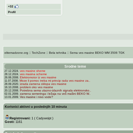
+32
Profil
::
::
::
elitemadzone.org
TechZone
Bela tehnika
Sema ves masine BEKO WM 3506 TGK
Srodne teme
ves masine sheme
27.12.2024.
ves masina scheme
28.12.2024.
Elektromotor iz ves masine
26.06.2008.
Moze li pomoc treba mi princip rada ves masine za..
11.07.2008.
izrada zamena oklopa ves masine
28.09.2020.
problem oko ves masine
16.10.2008.
Potrebna sema ulazno-izlaznih signala elektronsko..
20.12.2008.
zamena semeringa i ležaja na veš mašini BEKO W..
02.01.2009.
Ves masine i nivo vode?
13.01.2009.
Korisnici aktivni u poslednjih 10 minuta
Registrovani:
1 (
Cadyweipt
)
Gosti:
1161