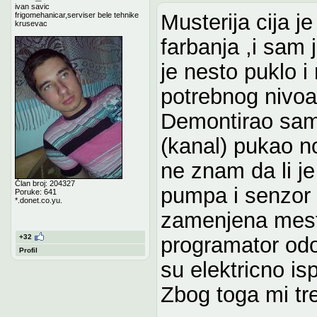
ivan savic
Musterija cija j
frigomehanicar,serviser bele tehnike
krusevac
farbanja ,i sam 
je nesto puklo 
potrebnog nivoa 
Demontirao sam 
(kanal) pukao n
ne znam da li j
Član broj: 204327
pumpa i senzor 
Poruke: 641
*.donet.co.yu.
zamenjena mest
programator od
+32
Profil
su elektricno is
Zbog toga mi t