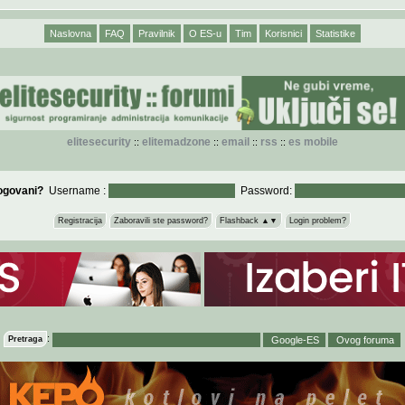
Naslovna
FAQ
Pravilnik
O ES-u
Tim
Korisnici
Statistike
elitesecurity
elitemadzone
email
rss
es mobile
::
::
::
::
logovani?
Username :
Password:
Registracija
Zaboravili ste password?
Flashback ▲▼
Login problem?
:
Pretraga