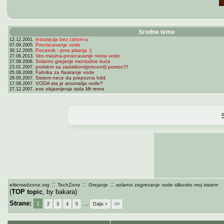
Srodne teme
instalacija bez cdrom-a
12.12.2001.
Preciscavanje vode
07.09.2005.
Pocetnik - prva pitanja :)
30.12.2005.
Ves masina-povecavanje nivoa vode
27.06.2013.
Solarno grejanje montažne kuće
27.09.2006.
problem sa zadatkom(procenti) pomoc!!!
23.01.2007.
Fabrika za flasiranje vode
05.08.2008.
Sistem nece da prepozna hdd
29.05.2007.
VODA sta je anomalija vode?
17.08.2007.
evo objasnjenja rada Mt rerne
27.12.2007.
::
::
::
elitemadzone.org
TechZone
Grejanje
solarno zagrevanje vode slikovito moj sistem
(
TOP topic
, by bakara)
Strane:
...
1
2
3
4
5
Dalje >
>>