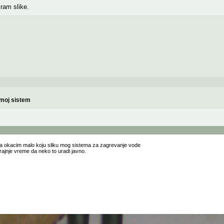
ram slike.
 moj sistem
da okacim malo koju sliku mog sistema za zagrevanje vode
krajnje vreme da neko to uradi javno.