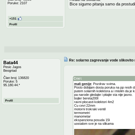
Poruke: 2107
Bice sigurno pitanja samo da prostudi
+151
Profil
Re: solarno zagrevanje vode slikovito
Bata44
Pesic Jagos
Beogrtad
Član broj: 136820
Citat:
Poruke: 5
mali genije
: Pozdrav svima.
95.180.44.*
Posto dobijam dosta poruka na pp resih 
putem solarnih kolektora a i mislim da je 
pa narode gledajte i pitajte sta nije jasno.
bojler bereta200l
Profil
ravni plocasti kolektori 4m2
Cu cevi 22mm
motorni trokraki ventil
termometri
manometar
ekspanziona posuda 15l
uostalom sve je na slikama