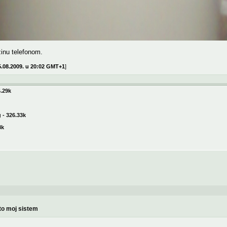
rzinu telefonom.
5.08.2009. u 20:02 GMT+1
]
.29k
- 326.33k
8k
to moj sistem