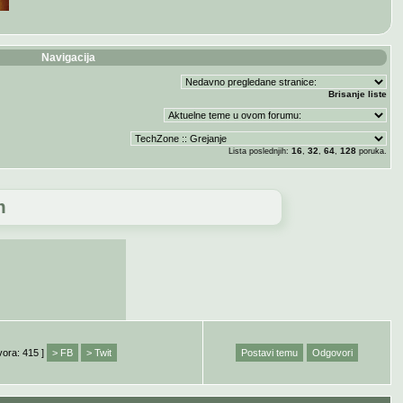
Navigacija
Brisanje liste
16
32
64
128
Lista poslednjih:
,
,
,
poruka.
m
vora: 415 ]
> FB
> Twit
Postavi temu
Odgovori