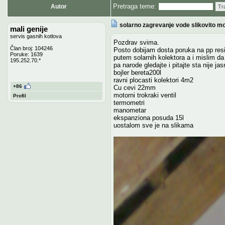
Pretraga teme:
Autor
Tr
solarno zagrevanje vode slikovito mo
mali genije
servis gasnih kotlova
Pozdrav svima.
Član broj: 104246
Posto dobijam dosta poruka na pp res
Poruke: 1639
putem solarnih kolektora a i mislim da
195.252.70.*
pa narode gledajte i pitajte sta nije jas
bojler bereta200l
ravni plocasti kolektori 4m2
+86
Cu cevi 22mm
motorni trokraki ventil
Profil
termometri
manometar
ekspanziona posuda 15l
uostalom sve je na slikama