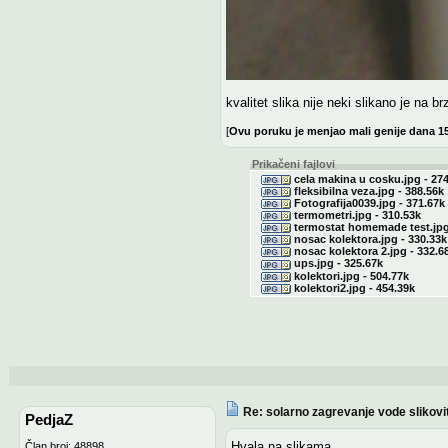
kvalitet slika nije neki slikano je na b
[
Ovu poruku je menjao mali genije dana 1
Prikačeni fajlovi
cela makina u cosku.jpg - 274
fleksibilna veza.jpg - 388.56k
Fotografija0039.jpg - 371.67k
termometri.jpg - 310.53k
termostat homemade test.jpg 
nosac kolektora.jpg - 330.33k
nosac kolektora 2.jpg - 332.6
ups.jpg - 325.67k
kolektori.jpg - 504.77k
kolektori2.jpg - 454.39k
Re: solarno zagrevanje vode slikovi
PedjaZ
Hvala na slikama.
Član broj: 48898