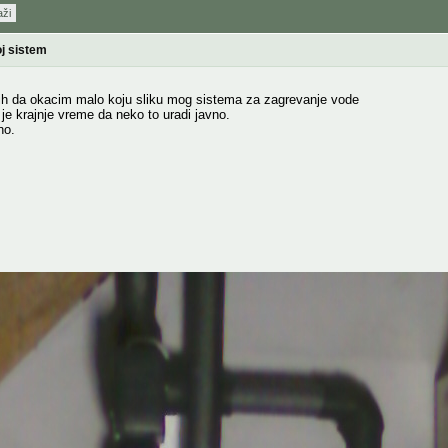
aži
j sistem
ih da okacim malo koju sliku mog sistema za zagrevanje vode
 je krajnje vreme da neko to uradi javno.
no.