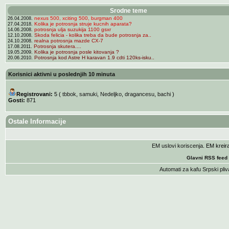
Srodne teme
nexus 500, xciting 500, burgman 400
26.04.2008.
Kolika je potrosnja struje kucnih aparata?
27.04.2018.
potrosnja ulja suzukija 1100 gsxr
14.06.2008.
Skoda felicia - kolika treba da bude potrosnja za..
12.10.2008.
realna potrosnja mazde CX-7
24.10.2008.
Potrosnja skutera....
17.08.2011.
Kolika je potrosnja posle kitovanja ?
19.05.2009.
Potrosnja kod Astre H karavan 1.9 cdti 120ks-isku..
20.06.2010.
Korisnici aktivni u poslednjih 10 minuta
Registrovani:
5 (
tbbok
,
samuki
,
Nedeljko
,
dragancesu
,
bachi
)
Gosti:
871
Ostale Informacije
EM uslovi koriscenja
. EM krei
Glavni RSS feed
Automati za kafu
Srpski pliv