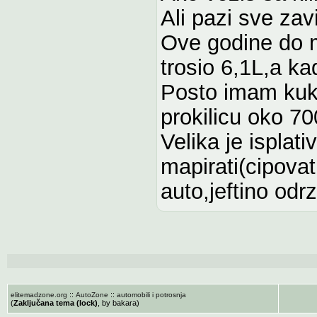
Ali pazi sve zav
Ove godine do m
trosio 6,1L,a k
Posto imam kuk
prokilicu oko 7
Velika je isplati
mapirati(cipovat
auto,jeftino odr
::
::
elitemadzone.org
AutoZone
automobili i potrosnja
(
Zaključana tema (lock)
, by bakara)