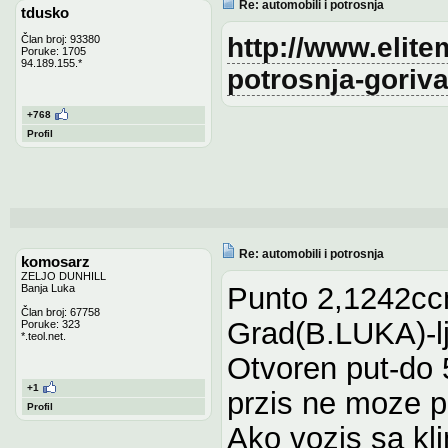
Re: automobili i potrosnja
tdusko
http://www.elite
Član broj: 93380
Poruke: 1705
94.189.155.*
potrosnja-goriv
+768
Profil
Re: automobili i potrosnja
komosarz
ZELJO DUNHILL
Punto 2,1242ccm
Banja Luka
Član broj: 67758
Grad(B.LUKA)-lj
Poruke: 323
*.teol.net.
Otvoren put-do 
+1
przis ne moze p
Profil
Ako vozis sa kl