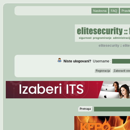
Naslovna
FAQ
Pravil
elitesecurity
eli
::
Niste ulogovani?
Username :
Registracija
Zaboravili s
:
Pretraga