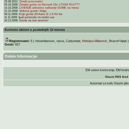
Zimski pneumatici
25.09.2012.
Zimske gume za Renault Clio 175/65 R14???
05.10.2009.
LIVENJE odnosno nalivanje GUME na metal
14.10.2009.
Velicina gume i felge
21.10.2009.
Koje gume ZA Astru G 1.6 62 kw
08.11.2009.
ljudi pomozite mi molim vas
11.11.2009.
Gume za sve sezone!
24.12.2009.
Korisnici aktivni u poslednjih 10 minuta
Registrovani:
5 (
misamilanovic
,
vjova
,
Cadyweipt
,
Nebojsa Milanovic
,
Brazorf Ajeje
)
Gosti:
927
Ostale Informacije
EM uslovi koriscenja
. EM krei
Glavni RSS feed
Automati za kafu
Srpski pliv