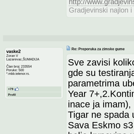
http://www.gradjevins
Gradjevinski najlon i
Re: Preporuka za zimske gume
vaske2
Zoran V
Sve zavisi kolik
Lazarevac,ŠUMADIJA
Član broj: 233554
gde su testiran
Poruke: 500
*.mbb.telenor.rs.
parametrima ub
+79
Year 7+,2.Konti
Profil
inace ja imam), 
Tigar ne spada u
Sava Eskmo s3 z