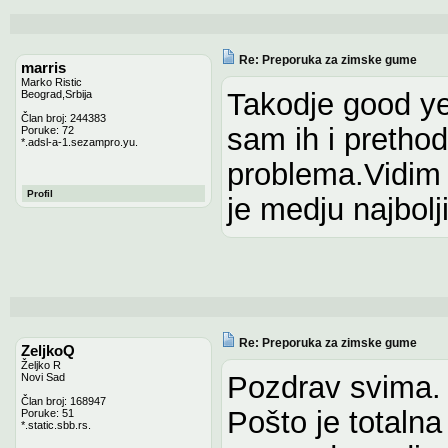
Re: Preporuka za zimske gume
marris
Marko Ristic
Takodje good ye
Beograd,Srbija
Član broj: 244383
sam ih i pretho
Poruke: 72
*.adsl-a-1.sezampro.yu.
problema.Vidim 
Profil
je medju najbo
Re: Preporuka za zimske gume
ZeljkoQ
Željko R
Pozdrav svima.
Novi Sad
Član broj: 168947
Pošto je totaln
Poruke: 51
*.static.sbb.rs.