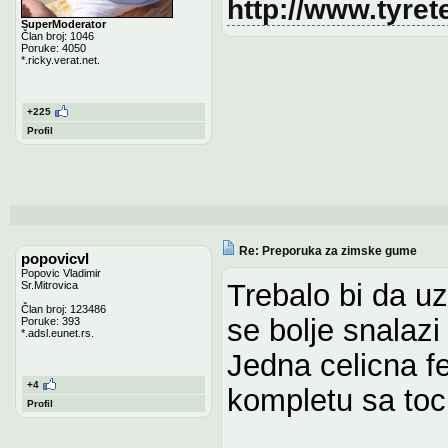
http://www.tyre
SuperModerator
Član broj: 1046
Poruke: 4050
*.ricky.verat.net.
+225
Profil
Re: Preporuka za zimske gume
popovicvl
Popovic Vladimir
Trebalo bi da 
Sr.Mitrovica
Član broj: 123486
se bolje snalazi
Poruke: 393
*.adsl.eunet.rs.
Jedna celicna fe
+4
kompletu sa to
Profil