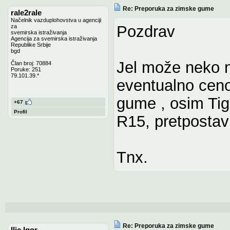
Re: Preporuka za zimske gume
rale2rale
Načelnik vazduplohovstva u agenciji
Pozdrav
za
svemirska istraživanja
Agencija za svemirska istraživanja
Republike Srbije
bgd
Jel može neko n
Član broj: 70884
Poruke: 251
79.101.39.*
eventualno cen
gume , osim Tig
+67
Profil
R15, pretpostav
Tnx.
Re: Preporuka za zimske gume
Ilic Igor