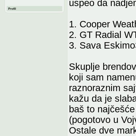
uspeo da nadjem
Profil
1. Cooper Weat
2. GT Radial WT
3. Sava Eskimo
Skuplje brendove
koji sam namen
raznoraznim saj
kažu da je slab
baš to najčešće
(pogotovo u Voj
Ostale dve marke