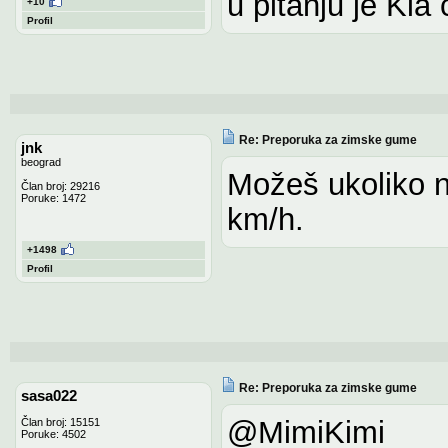
u pitanju je Kia
+10
Profil
Re: Preporuka za zimske gume
jnk
beograd
Možeš ukoliko n
Član broj: 29216
Poruke: 1472
km/h.
+1498
Profil
Re: Preporuka za zimske gume
sasa022
@MimiKimi
Član broj: 15151
Poruke: 4502