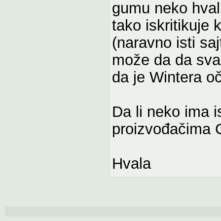
gumu neko hvali
tako iskritikuje
(naravno isti saj
može da da svak
da je Wintera o
Da li neko ima i
proizvođačima C
Hvala