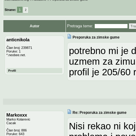
Strane:
1
2
Pretraga teme:
Autor
Tra
Preporuka za zimske gume
anticnikola
potrebno mi je 
Član broj: 239871
Poruke: 1
*.neobee.net.
uzmem za zimu
profil je 205/60 
Profil
Re: Preporuka za zimske gume
Markoxxx
Marko Kolarevic
Nisi rekao ni ko
Cacak
Član broj: 886
Poruke: 643