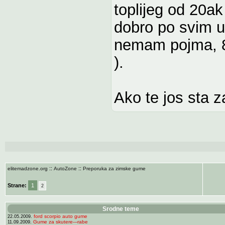
toplijeg od 20a
dobro po svim u
nemam pojma, 8
).
Ako te jos sta z
::
::
elitemadzone.org
AutoZone
Preporuka za zimske gume
Strane:
1
2
Srodne teme
ford scorpio auto gume
22.05.2009.
Gume za skutere---rabe
11.09.2009.