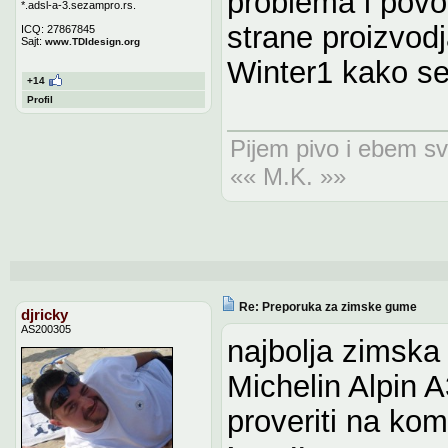
problema i povo
*.adsl-a-3.sezampro.rs.
strane proizvo
ICQ: 27867845
Sajt:
www.TDIdesign.org
Winter1 kako se 
+14
Profil
Pijem pivo i ebem sv
«« M.K. »»
Re: Preporuka za zimske gume
djricky
AS200305
najbolja zimska 
Michelin Alpin A
proveriti na kom