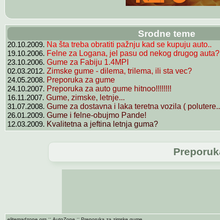
Srodne teme
20.10.2009.
Na šta treba obratiti pažnju kad se kupuju auto..
19.10.2006.
Felne za Logana, jel pasu od nekog drugog auta?
23.10.2006.
Gume za Fabiju 1.4MPI
02.03.2012.
Zimske gume - dilema, trilema, ili sta vec?
24.05.2008.
Preporuka za gume
24.10.2007.
Preporuka za auto gume hitnoo!!!!!!!!
16.11.2007.
Gume, zimske, letnje...
31.07.2008.
Gume za dostavna i laka teretna vozila ( polutere..
26.01.2009.
Gume i felne-obujmo Pande!
12.03.2009.
Kvalitetna a jeftina letnja guma?
Preporuk
::
::
elitemadzone.org
AutoZone
Preporuka za zimske gume