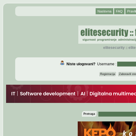
Naslovna
FAQ
Pravil
elitesecurity
eli
::
Niste ulogovani?
Username :
Registracija
Zaboravili s
:
Pretraga