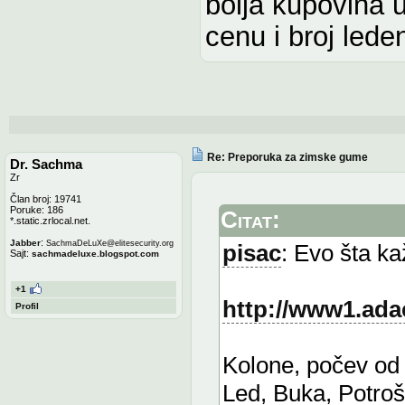
bolja kupovina 
cenu i broj lede
Re: Preporuka za zimske gume
Dr. Sachma
Zr
Član broj: 19741
Poruke: 186
Citat:
*.static.zrlocal.net.
:
Jabber
SachmaDeLuXe
@
elitesecurity.org
pisac
: Evo šta k
Sajt:
sachmadeluxe.blogspot.com
+1
http://www1.ada
Profil
Kolone, počev od
Led, Buka, Potro