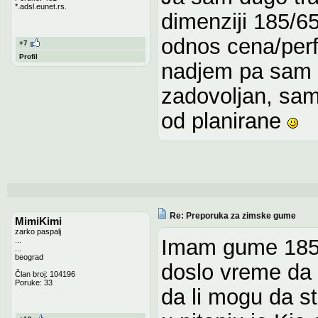
*.adsl.eunet.rs.
dimenziji 185/65
odnos cena/perf
+7
Profil
nadjem pa sam 
zadovoljan, sa
od planirane
Re: Preporuka za zimske gume
MimiKimi
zarko paspalj
Imam gume 185
...
...
beograd
doslo vreme da
Član broj: 104196
Poruke: 33
da li mogu da s