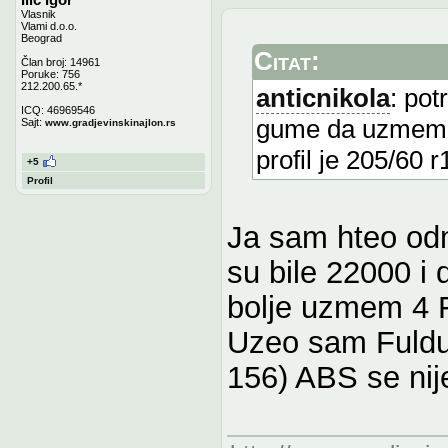
Vlasnik
Vlami d.o.o.
Beograd
Citat:
Član broj: 14961
Poruke: 756
212.200.65.*
anticnikola
: po
ICQ: 46969546
gume da uzmem 
Sajt:
www.gradjevinskinajlon.rs
profil je 205/60 r
+5
Profil
Ja sam hteo od
su bile 22000 i 
bolje uzmem 4 F
Uzeo sam Fuldu 
156) ABS se nij