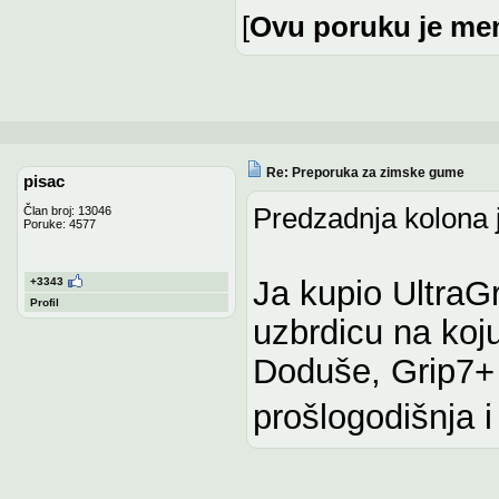
[
Ovu poruku je men
Re: Preporuka za zimske gume
pisac
Predzadnja kolona j
Član broj: 13046
Poruke: 4577
Ja kupio UltraG
+3343
Profil
uzbrdicu na ko
Doduše, Grip7+ 
prošlogodišnja i