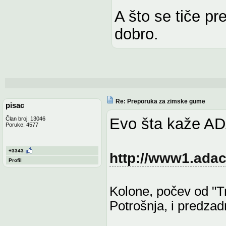
A što se tiče p
dobro.
Re: Preporuka za zimske gume
pisac
Evo šta kaže AD
Član broj: 13046
Poruke: 4577
+3343
http://www1.ada
Profil
Kolone, počev od "T
Potrošnja, i predzad