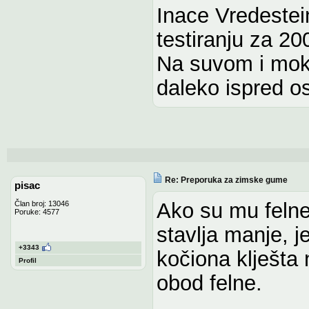
Inace Vredeste
testiranju za 2
Na suvom i mokr
daleko ispred os
Re: Preporuka za zimske gume
pisac
Ako su mu felne 
Član broj: 13046
Poruke: 4577
stavlja manje, 
+3343
kočiona klješta
Profil
obod felne.