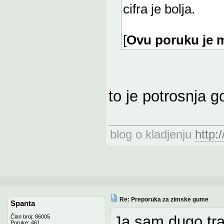
cifra je bolja.
[
Ovu poruku je m
to je potrosnja g
blog o kladjenju
http:
Re: Preporuka za zimske gume
Spanta
Ja sam dugo tra
Član broj: 86005
Poruke: 461