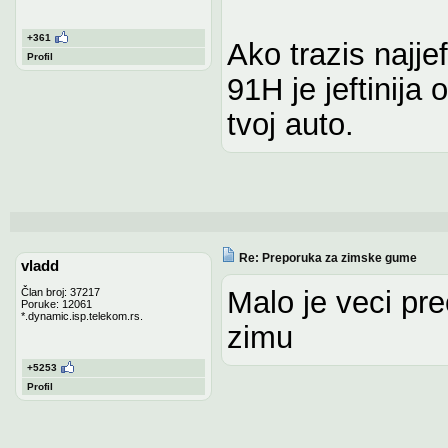
+361
Ako trazis najje
Profil
91H je jeftinija
tvoj auto.
Re: Preporuka za zimske gume
vladd
Malo je veci pre
Član broj: 37217
Poruke: 12061
*.dynamic.isp.telekom.rs.
zimu
+5253
Profil