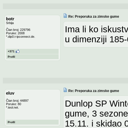
Re: Preporuka za zimske gume
botr
Srbija
Ima li ko iskus
Član broj: 229796
Poruke: 2008
u dimenziji 185-6
*.dip0.t-ipconnect.de.
+371
Profil
Re: Preporuka za zimske gume
eluv
Dunlop SP Winte
Član broj: 44897
Poruke: 80
*.teol.net.
gume, 3 sezone 
15.11. i skidao 
Profil