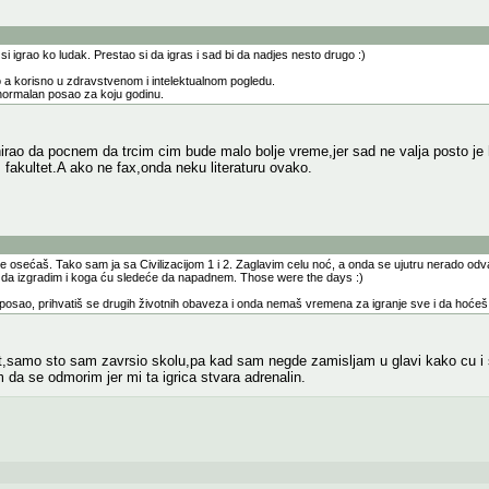
si igrao ko ludak. Prestao si da igras i sad bi da nadjes nesto drugo :)
no a korisno u zdravstvenom i intelektualnom pogledu.
ormalan posao za koju godinu.
nirao da pocnem da trcim cim bude malo bolje vreme,jer sad ne valja posto je
fakultet.A ako ne fax,onda neku literaturu ovako.
osećaš. Tako sam ja sa Civilizacijom 1 i 2. Zaglavim celu noć, a onda se ujutru nerado odva
 da izgradim i koga ću sledeće da napadnem. Those were the days :)
osao, prihvatiš se drugih životnih obaveza i onda nemaš vremena za igranje sve i da hoćeš
t,samo sto sam zavrsio skolu,pa kad sam negde zamisljam u glavi kako cu i st
da se odmorim jer mi ta igrica stvara adrenalin.