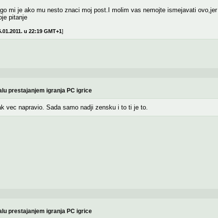
go mi je ako mu nesto znaci moj post.I molim vas nemojte ismejavati ovo,jer u
e pitanje
.01.2011. u 22:19 GMT+1
]
lu prestajanjem igranja PC igrice
rak vec napravio. Sada samo nadji zensku i to ti je to.
lu prestajanjem igranja PC igrice