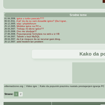
Srodne teme
igrice u turbo pascalu???
01.04.2006.
A jel' da da su vam dosadile igrice? (Da li igrat..
06.02.2011.
wap i phpbbforum
26.12.2005.
Mobilne igrice na PC-u
25.12.2005.
Trebaju mi slicne igrice??
26.04.2007.
Ovo me izludjuje!!!
23.05.2006.
Popunjavanje formulara na web-u iz VB
27.08.2006.
Tabele u bazi MySQL
07.04.2007.
da li je moguce da se racunar gasi zbog..
28.04.2007.
adsl modem lan problem
20.12.2007.
Kako da po
::
::
elitemadzone.org
Video igre
Kako da popunim prazninu nastalu prestajanjem igranja PC i
Strane:
1
2