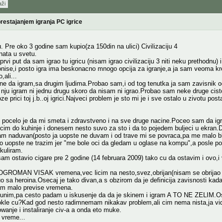
aži
restajanjem igranja PC igrice
Pre oko 3 godine sam kupio(za 150din na ulici) Civilizaciju 4
znata u svetu.
rvi put da sam igrao tu igricu (nisam igrao civilizaciju 3 niti neku prethodnu) i
nise,i posto igra ima beskonacno mnogo opcija za igranje,a ja sam veoma kre
ali...
ne da igram,sa drugim ljudima.Probao sam,i od tog tenutka ja sam zavisnik od t
nju igram ni jednu drugu skoro da nisam ni igrao.Probao sam neke druge cisto
ze prici toj j.b..oj igrici.Najveci problem je sto mi je i sve ostalo u zivotu p
i pocelo je da mi smeta i zdravstveno i na sve druge nacine.Poceo sam da igr
cim do kuhinje i donesem nesto suvo za sto i da to pojedem buljeci u ekran
sam naduvan(posto ja uopste ne duvam i od trave mi se povraca,pa me malo bl
o uopste ne trazim jer "me bole oci da gledam u oglase na kompu",a posle po
kuliram.
sam ostavio cigare pre 2 godine (14 februara 2009) tako cu da ostavim i ovo,i
OGROMAN VISAK vremena,vec licim na nesto,svez,obrijan(nisam se obrijao od
sa heroina.Osecaj je tako divan,a s obzirom da je definicija zavisnosti kada
m malo previse vremena.
unim,pa cesto padam u iskusenje da da je skinem i igram A TO NE ZELIM.
kle cu?Kad god nesto radimnemam nikakav problem,ali cim nema nista,ja vidi
anje i instaliranje civ-a a onda eto muke.
 vreme...