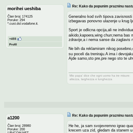
Re: Kako da popunim prazninu nasta
morihei ueshiba
Generalno kod svih tipova zavisnosti
Član broj: 174125
Poruke: 294
izbegavas ponovno ulazenje u krug lju
*.cust.dsl.vodafone.it.
Sport je odlicna opcija,ali ne individ
aikido,kapoera,wing chun;nema bas mno
+455
zdravije,a i nema sanse da zaglavis n
Profil
Ne bih da reklamiram nikog posebno,o
su poceli da treniraju.A ima i devoja
Ajde samo,sto pre,pre nego sto te uhv
Mio papa' dice che ogni uomo ha tre misure:
altezza, larghezza e lunghezza
Re: Kako da popunim prazninu nasta
a1200
He he, ja sam svojevremno igrao quak
Član broj: 28980
Poruke: 200
krecem uza zid, gledam da stanem u 
*.BVCOM.NET.