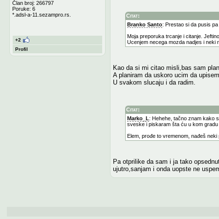
Član broj: 266797
Poruke: 6
*.adsl-a-11.sezampro.rs.
Citat:
Branko Santo
: Prestao si da pusis pa 
Moja preporuka trcanje i citanje. Jefti
+2
Ucenjem necega mozda nadjes i neki n
Profil
Kao da si mi citao misli,bas sam pla
A planiram da uskoro ucim da upisem 
U svakom slucaju i da radim.
Citat:
Marko_L
: Hehehe, tačno znam kako se 
sveske i piskaram šta ću u kom gradu
Elem, prođe to vremenom, nađeš neki p
Pa otprilike da sam i ja tako opsednu
ujutro,sanjam i onda uopste ne uspem 