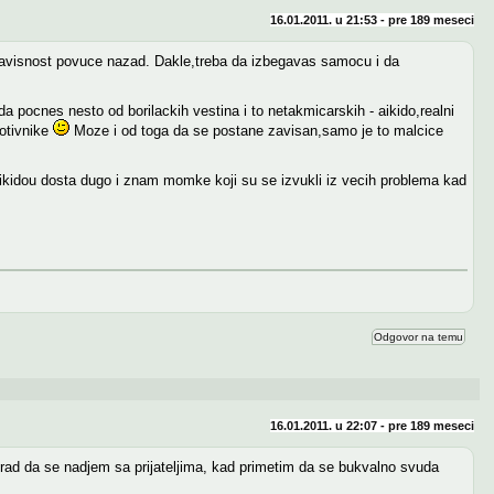
16.01.2011. u 21:53 - pre
189 meseci
 zavisnost povuce nazad. Dakle,treba da izbegavas samocu i da
 da pocnes nesto od borilackih vestina i to netakmicarskih - aikido,realni
rotivnike
Moze i od toga da se postane zavisan,samo je to malcice
aikidou dosta dugo i znam momke koji su se izvukli iz vecih problema kad
Odgovor na temu
16.01.2011. u 22:07 - pre
189 meseci
grad da se nadjem sa prijateljima, kad primetim da se bukvalno svuda