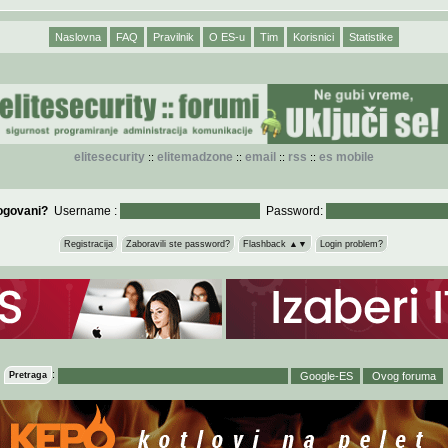
Naslovna
FAQ
Pravilnik
O ES-u
Tim
Korisnici
Statistike
elitesecurity
elitemadzone
email
rss
es mobile
::
::
::
::
logovani?
Username :
Password:
Registracija
Zaboravili ste password?
Flashback ▲▼
Login problem?
:
Pretraga