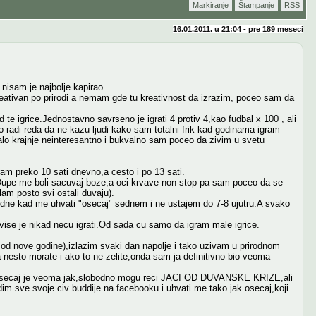
Markiranje
Štampanje
RSS
16.01.2011. u 21:04 - pre
189 meseci
 nisam je najbolje kapirao.
ativan po prirodi a nemam gde tu kreativnost da izrazim, poceo sam da
e igrice.Jednostavno savrseno je igrati 4 protiv 4,kao fudbal x 100 , ali
 radi reda da ne kazu ljudi kako sam totalni frik kad godinama igram
ostalo krajnje neinteresantno i bukvalno sam poceo da zivim u svetu
am preko 10 sati dnevno,a cesto i po 13 sati.
.Dupe me boli sacuvaj boze,a oci krvave non-stop pa sam poceo da se
am posto svi ostali duvaju).
dne kad me uhvati "osecaj" sednem i ne ustajem do 7-8 ujutru.A svako
 vise je nikad necu igrati.Od sada cu samo da igram male igrice.
 nove godine),izlazim svaki dan napolje i tako uzivam u prirodnom
 nesto morate-i ako to ne zelite,onda sam ja definitivno bio veoma
Osecaj je veoma jak,slobodno mogu reci JACI OD DUVANSKE KRIZE,ali
m sve svoje civ buddije na facebooku i uhvati me tako jak osecaj,koji