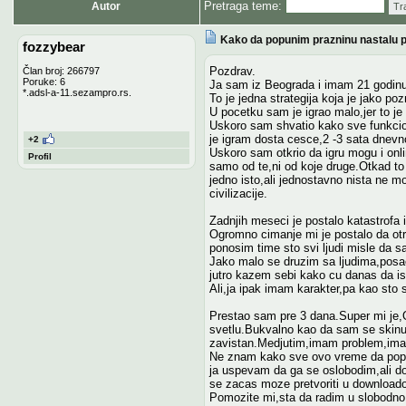
Pretraga teme:
Autor
Tr
Kako da popunim prazninu nastalu p
fozzybear
Pozdrav.
Član broj: 266797
Poruke: 6
Ja sam iz Beograda i imam 21 godinu. 
*.adsl-a-11.sezampro.rs.
To je jedna strategija koja je jako po
U pocetku sam je igrao malo,jer to je p
Uskoro sam shvatio kako sve funkcio
je igram dosta cesce,2 -3 sata dnevno,
+2
Uskoro sam otkrio da igru mogu i onli
Profil
samo od te,ni od koje druge.Otkad to 
jedno isto,ali jednostavno nista ne mo
civilizacije.
Zadnjih meseci je postalo katastrofa 
Ogromno cimanje mi je postalo da otr
ponosim time sto svi ljudi misle da 
Jako malo se druzim sa ljudima,posa
jutro kazem sebi kako cu danas da is
Ali,ja ipak imam karakter,pa kao sto 
Prestao sam pre 3 dana.Super mi je,
svetlu.Bukvalno kao da sam se skinuo 
zavistan.Medjutim,imam problem,ima
Ne znam kako sve ovo vreme da pop
ja uspevam da ga se oslobodim,ali do
se zacas moze pretvoriti u downloadow
Pomozite mi,sta da radim u slobodno