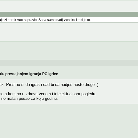
 najtezi korak vec napravio. Sada samo nadji zensku i to ti je to.
.
lu prestajanjem igranja PC igrice
ak. Prestao si da igras i sad bi da nadjes nesto drugo :)
tino a korisno u zdravstvenom i intelektualnom pogledu.
 normalan posao za koju godinu.