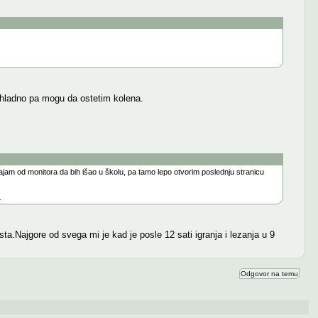
 hladno pa mogu da ostetim kolena.
jam od monitora da bih išao u školu, pa tamo lepo otvorim poslednju stranicu
.
a.Najgore od svega mi je kad je posle 12 sati igranja i lezanja u 9
Odgovor na temu