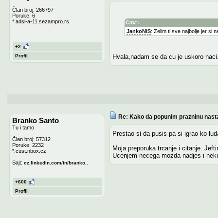
Član broj: 266797
Poruke: 6
*.adsl-a-11.sezampro.rs.
Citat:
JankoNIS
: Zelim ti sve najbolje jer si
+2
Profil
Hvala,nadam se da cu je uskoro naci
Re: Kako da popunim prazninu nasta
Branko Santo
Tu i tamo
Prestao si da pusis pa si igrao ko lud
Član broj: 57312
Poruke: 2232
Moja preporuka trcanje i citanje. Jef
*.cust.nbox.cz.
Ucenjem necega mozda nadjes i neki
Sajt:
cz.linkedin.com/in/branko..
+600
Profil