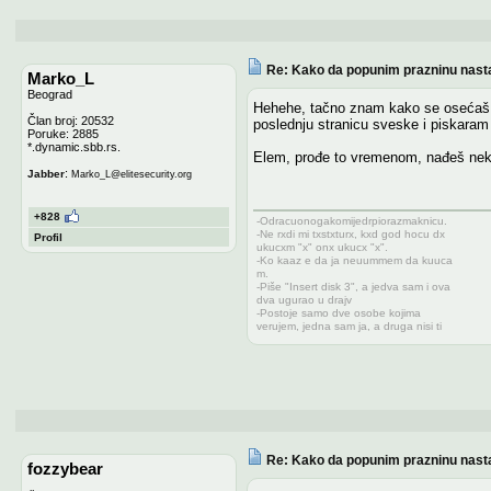
Re: Kako da popunim prazninu nasta
Marko_L
Beograd
Hehehe, tačno znam kako se osećaš. T
Član broj: 20532
poslednju stranicu sveske i piskaram
Poruke: 2885
*.dynamic.sbb.rs.
Elem, prođe to vremenom, nađeš neki 
:
Jabber
Marko_L
@
elitesecurity.org
+828
-Odracuonogakomijedrpiorazmaknicu.
-Ne rxdi mi txstxturx, kxd god hocu dx
Profil
ukucxm "x" onx ukucx "x".
-Ko kaaz e da ja neuummem da kuuca
m.
-Piše "Insert disk 3", a jedva sam i ova
dva ugurao u drajv
-Postoje samo dve osobe kojima
verujem, jedna sam ja, a druga nisi ti
Re: Kako da popunim prazninu nasta
fozzybear