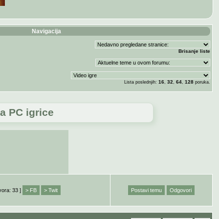
Navigacija
Brisanje liste
16
32
64
128
Lista poslednjih:
,
,
,
poruka.
a PC igrice
vora: 33 ]
> FB
> Twit
Postavi temu
Odgovori