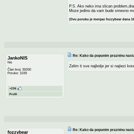
P.S. Ako neko ima slican problem,dra
Moze jedino da vam bude smesno moj
[
Ovu poruku je menjao fozzybear dana 16
Re: Kako da popunim prazninu nasta
JankoNIS
Nis
Zelim ti sve najbolje jer si najtezi ko
Član broj: 39200
Poruke: 1039
+256
Profil
Re: Kako da popunim prazninu nasta
fozzybear