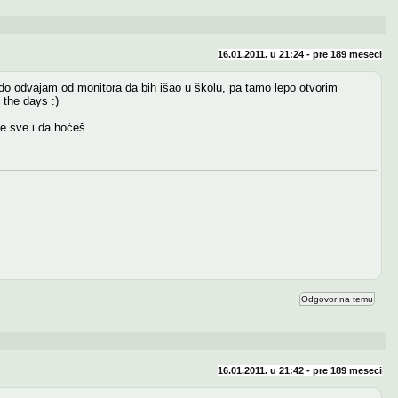
16.01.2011. u 21:24 - pre
189 meseci
do odvajam od monitora da bih išao u školu, pa tamo lepo otvorim
the days :)
e sve i da hoćeš.
Odgovor na temu
16.01.2011. u 21:42 - pre
189 meseci