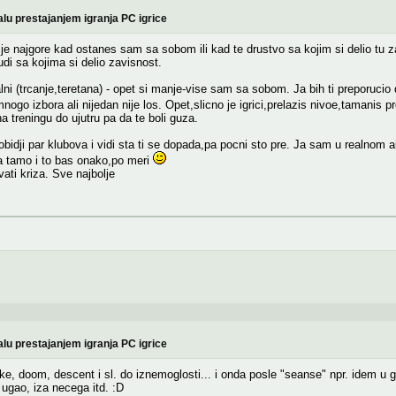
lu prestajanjem igranja PC igrice
 je najgore kad ostanes sam sa sobom ili kad te drustvo sa kojim si delio tu
di sa kojima si delio zavisnost.
ualni (trcanje,teretana) - opet si manje-vise sam sa sobom. Ja bih ti preporucio
go izbora ali nijedan nije los. Opet,slicno je igrici,prelazis nivoe,tamanis p
a treningu do ujutru pa da te boli guza.
bidji par klubova i vidi sta ti se dopada,pa pocni sto pre. Ja sam u realnom 
ka tamo i to bas onako,po meri
ati kriza. Sve najbolje
lu prestajanjem igranja PC igrice
e, doom, descent i sl. do iznemoglosti... i onda posle "seanse" npr. idem u 
ugao, iza necega itd. :D