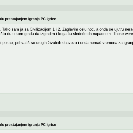
lu prestajanjem igranja PC igrice
ako sam ja sa Civilizacijom 1 i 2. Zaglavim celu noć, a onda se ujutru nera
 šta ću u kom gradu da izgradim i koga ću sledeće da napadnem. Those were 
posao, prihvatiš se drugih životnih obaveza i onda nemaš vremena za igranj
lu prestajanjem igranja PC igrice