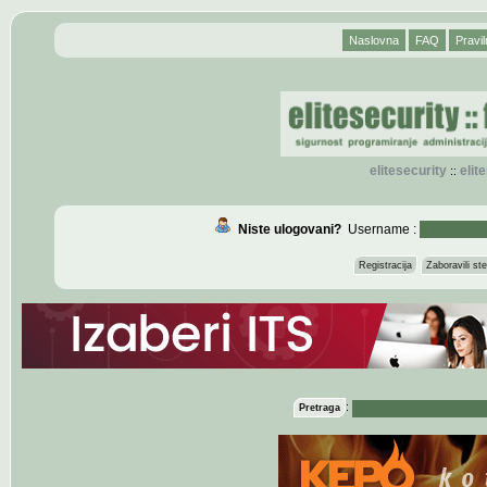
Naslovna
FAQ
Pravil
elitesecurity
eli
::
Niste ulogovani?
Username :
Registracija
Zaboravili s
:
Pretraga