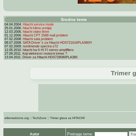
Srodne teme
04.04.2004.
Hitachi service mode
25.01.2006.
hitachi klima uredjaj
12.03.2006.
hitachi video 8mm
01.12.2006.
Hitachi CPT 2588 mali problem
07.02.2008.
Hitachi sata problem
08.07.2008.
SATA Driver`s za Hitachi HDS721616PLA380!!!
07.02.2009.
nordmende spectra s72
12.05.2010.
hitachi ha-6 HI FI stereo amplifliers
27.09.2011.
Koji elektricni i motorni trimer ?
13.04.2011.
Driver za Hitachi HDS728080PLA380
Trimer 
::
::
elitemadzone.org
TechZone
Trimer glava za HITACHI!
Pretraga teme:
Autor
Tra