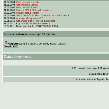
Hitachi service mode
04.04.2004.
hitachi klima uredjaj
25.01.2006.
hitachi video 8mm
12.03.2006.
Hitachi CPT 2588 mali problem
01.12.2006.
Hitachi sata problem
07.02.2008.
SATA Driver`s za Hitachi HDS721616PLA380!!!
08.07.2008.
nordmende spectra s72
07.02.2009.
hitachi ha-6 HI FI stereo amplifliers
12.05.2010.
Koji elektricni i motorni trimer ?
27.09.2011.
Driver za Hitachi HDS728080PLA380
13.04.2011.
Korisnici aktivni u poslednjih 10 minuta
Registrovani:
3 (
superr
,
serita08
,
inland_taipan
)
Gosti:
1100
Ostale Informacije
EM uslovi koriscenja
. EM krei
Glavni RSS feed
Automati za kafu
Srpski pliv