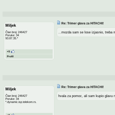
Re: Trimer glava za HITACHI!
Miljek
...mozda sam se lose izjasnio, treba 
Član broj: 246427
Poruke: 34
93.87.35.*
+5
Profil
Re: Trimer glava za HITACHI!
Miljek
hvala za pomoc, ali sam kupio glavu n
Član broj: 246427
Poruke: 34
*.dynamic.isp.telekom.rs.