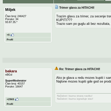
Trimer glava za HITACHI!
Miljek
Trazim glavu za trimer, za secenje t
Član broj: 246427
Poruke: 34
KUPITI???
93.87.35.*
Trazio sam po guglu ali bez rezultata,
+5
Profil
Re: Trimer glava za HITACHI!
bakara
nBGd
Ako je glava u redu mozes kupiti i sa
SuperModerator
Najlone mozes kupiti gde god se proda
Član broj: 40157
Poruke: 16647
Nažalost i kazna stvara naviku!
Nažalost i kazna izgrađuje stav!
+2965
Profil