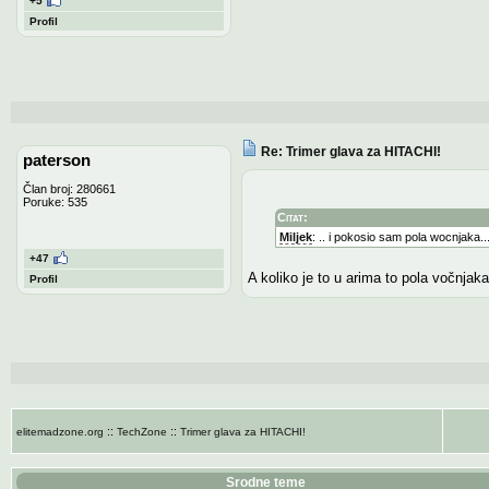
+5
Profil
Re: Trimer glava za HITACHI!
paterson
Član broj: 280661
Poruke: 535
Citat:
Miljek
: .. i pokosio sam pola wocnjaka..
+47
A koliko je to u arima to pola vočnjaka
Profil
::
::
elitemadzone.org
TechZone
Trimer glava za HITACHI!
Srodne teme