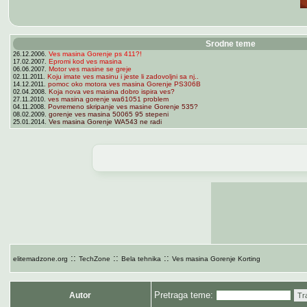
Srodne teme
Ves masina Gorenje ps 411?!
26.12.2006.
Epromi kod ves masina
17.02.2007.
Motor ves masine se greje
06.06.2007.
Koju imate ves masinu i jeste li zadovoljni sa nj..
02.11.2011.
pomoc oko motora ves masina Gorenje PS306B
14.12.2011.
Koja nova ves masina dobro ispira ves?
02.04.2008.
ves masina gorenje wa61051 problem
27.11.2010.
Povremeno skripanje ves masine Gorenje 535?
04.11.2008.
gorenje ves masina 50065 95 stepeni
08.02.2009.
Ves masina Gorenje WA543 ne radi
25.01.2014.
::
::
::
elitemadzone.org
TechZone
Bela tehnika
Ves masina Gorenje Korting
Pretraga teme:
Autor
Tr