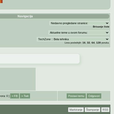
Navigacija
Brisanje liste
16
32
64
128
Lista poslednjih:
,
,
,
poruka.
vora: 0 ]
> FB
> Twit
Postavi temu
Odgovori
Markiranje
Štampanje
RSS