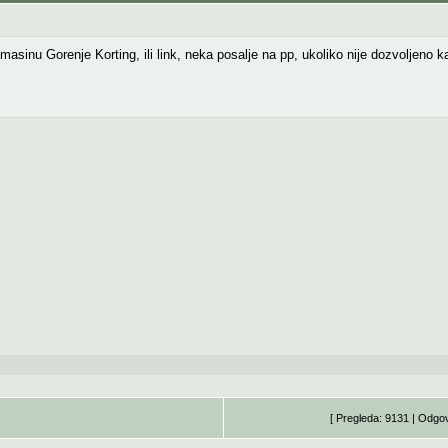
sinu Gorenje Korting, ili link, neka posalje na pp, ukoliko nije dozvoljeno ka
[ Pregleda: 9131 | Odgo