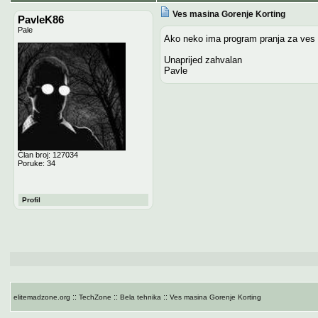
Ves masina Gorenje Korting
PavleK86
Pale
Ako neko ima program pranja za ves ma
Unaprijed zahvalan
Pavle
Član broj: 127034
Poruke: 34
Profil
::
::
::
elitemadzone.org
TechZone
Bela tehnika
Ves masina Gorenje Korting