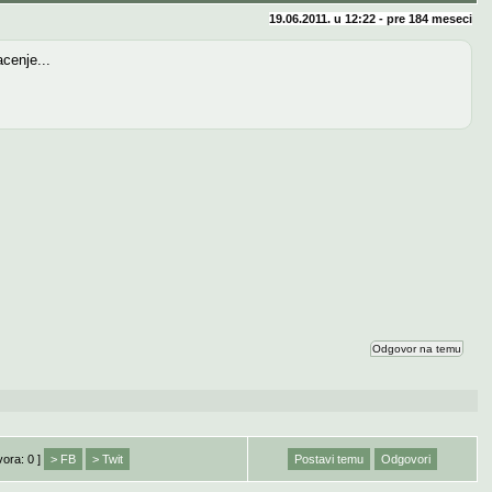
19.06.2011. u 12:22 - pre
184 meseci
cenje...
Odgovor na temu
vora: 0 ]
> FB
> Twit
Postavi temu
Odgovori