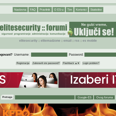
Naslovna
FAQ
Pravilnik
O ES-u
Tim
Korisnici
Statistike
elitesecurity
elitemadzone
email
rss
es mobile
::
::
::
::
logovani?
Username :
Password:
Registracija
Zaboravili ste password?
Flashback ▲▼
Login problem?
:
Pretraga