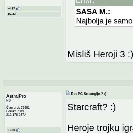
Citat:
+437
SASA M.:
Profil
Najbolja je samo
Misliš Heroji 3 :
Re: PC Strategije ? :)
AstralPro
NS
Starcraft? :)
Član broj: 73891
Poruke: 909
212.178.237.*
Heroje trojku ig
+289