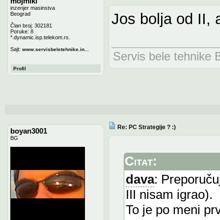
mojmiki
inzenjer masinstva
Jos bolja od II, 
Beograd
Član broj: 302181
Poruke: 8
*.dynamic.isp.telekom.rs.
Sajt:
www.servisbeletehnike.in...
Servis bele tehnike
Profil
Re: PC Strategije ? :)
boyan3001
BG
Citat:
dava
: Preporuču
III nisam igrao).
To je po meni prv