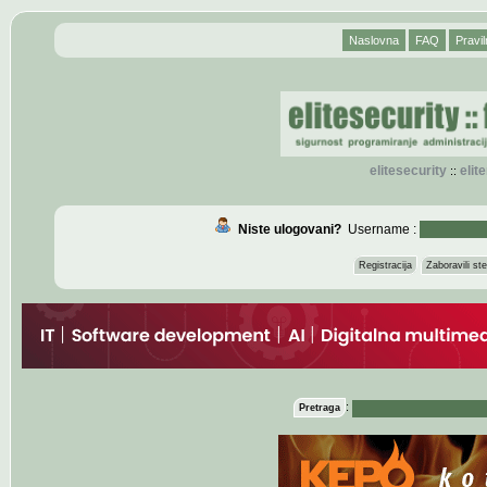
Naslovna
FAQ
Pravil
elitesecurity
eli
::
Niste ulogovani?
Username :
Registracija
Zaboravili s
:
Pretraga