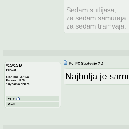
Sedam sutlijasa,
za sedam samuraja,
za sedam tramvaja.
Re: PC Strategije ? :)
SASA M.
Pripyat
Najbolja je sam
Član broj: 32850
Poruke: 3179
*.dynamic.sbb.rs.
+370
Profil