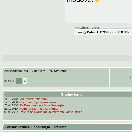
Prikačeni fajlovi
Poland_1939b.jpg - 758.86k
::
::
elitemadzone.org
Video igre
PC Strategije ? :)
[
Strane:
1
2
Srodne teme
igre online, strategije
24.10.2008.
- Fedora, objedinjena tema
19.11.2009.
Za Dota fanove - Dota Strategije
26.04.2010.
Konferencija: Web strategija
22.11.2010.
Pristup aplikacije preko interneta koja je smješ..
03.02.2012.
Korisnici aktivni u poslednjih 10 minuta