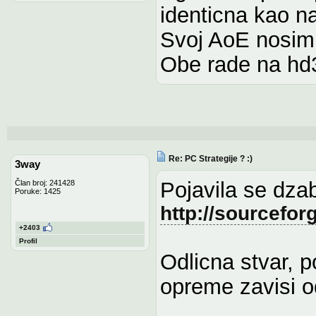
identicna kao n
Svoj AoE nosim
Obe rade na hd
Re: PC Strategije ? :)
3way
Pojavila se dza
Član broj: 241428
Poruke: 1425
http://sourcefor
+2403
Profil
Odlicna stvar, p
opreme zavisi o