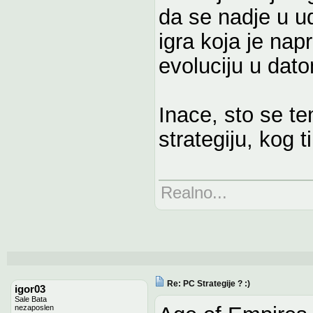
da se nadje u ud
igra koja je nap
evoluciju u dato
Inace, sto se te
strategiju, kog t
Realno...
Re: PC Strategije ? :)
igor03
Sale Bata
nezaposlen