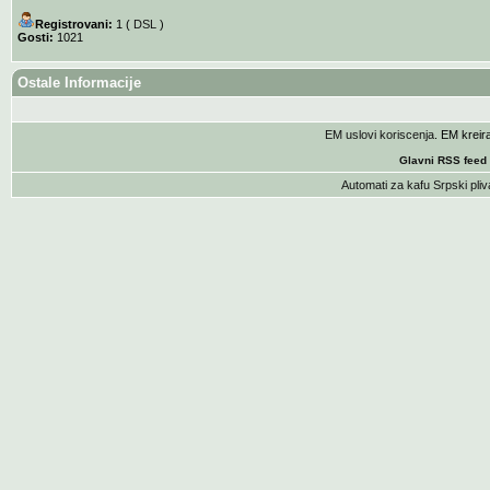
Registrovani:
1 (
DSL
)
Gosti:
1021
Ostale Informacije
EM uslovi koriscenja
. EM krei
Glavni RSS feed
Automati za kafu
Srpski pliv