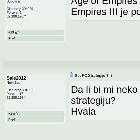
Age of Empires I
Subotica
Empires III je po
Član broj: 304929
Poruke: 9
82.208.193.*
+15
Profil
Re: PC Strategije ? :)
Sale2012
Novi Sad
Da li bi mi nek
Član broj: 304952
Poruke: 17
strategiju?
82.208.193.*
Hvala
+1
Profil