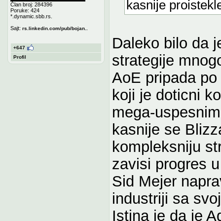
kasnije proistekle
Član broj: 284396
Poruke: 424
*.dynamic.sbb.rs.
Sajt:
rs.linkedin.com/pub/bojan..
Daleko bilo da j
+647
strategije mnogo
Profil
AoE pripada po 
koji je doticni 
mega-uspesni
kasnije se Blizz
kompleksniju str
zavisi progres 
Sid Mejer naprav
industriji sa svo
Istina je da je 