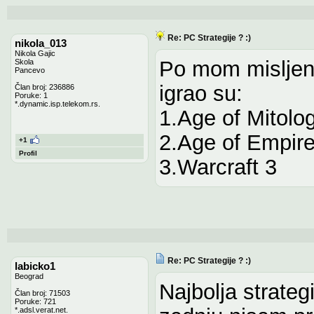
Re: PC Strategije ? :)
nikola_013
Nikola Gajic
Po mom misljenju
Skola
Pancevo
igrao su:
Član broj: 236886
Poruke: 1
*.dynamic.isp.telekom.rs.
1.Age of Mitolo
2.Age of Empir
+1
Profil
3.Warcraft 3
Re: PC Strategije ? :)
labicko1
Beograd
Najbolja strateg
Član broj: 71503
Poruke: 721
*.adsl.verat.net.