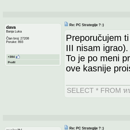
Re: PC Strategije ? :)
dava
Banja Luka
Preporučujem ti
Član broj: 27208
Poruke: 893
III nisam igrao).
To je po meni pr
+384
Profil
ove kasnije prois
SELECT * FROM หน่
Re: PC Strategije ? :)