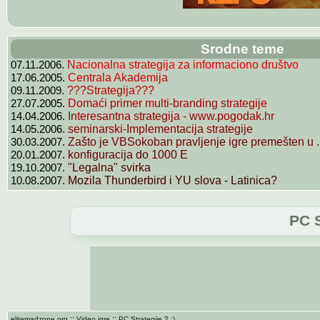
Srodne teme
07.11.2006.
Nacionalna strategija za informaciono društvo
17.06.2005.
Centrala Akademija
09.11.2009.
???Strategija???
27.07.2005.
Domaći primer multi-branding strategije
14.04.2006.
Interesantna strategija - www.pogodak.hr
14.05.2006.
seminarski-Implementacija strategije
30.03.2007.
Zašto je VBSokoban pravljenje igre premešten u .
20.01.2007.
konfiguracija do 1000 E
19.10.2007.
"Legalna" svirka
10.08.2007.
Mozila Thunderbird i YU slova - Latinica?
PC S
::
::
elitemadzone.org
Video igre
PC Strategije ? :)