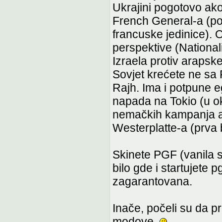
Ukrajini pogotovo ako 
French General-a (poč
francuske jedinice). 
perspektive (National
Izraela protiv arapsk
Sovjet krećete ne sa
Rajh. Ima i potpune eg
napada na Tokio (u o
nemačkih kampanja a
Westerplatte-a (prva b
Skinete PGF (vanila s
bilo gde i startujete
zagarantovana.
Inače, počeli su da 
modove.