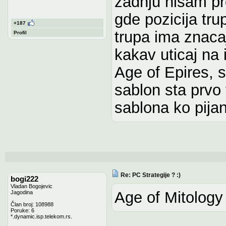
zadnju nisam pro
gde pozicija tr
+187
trupa ima znacaj
Profil
kakav uticaj na 
Age of Epires, s
sablon sta prvo 
sablona ko pija
Re: PC Strategije ? :)
bogi222
Vladan Bogojevic
Age of Mitology
Jagodina
Član broj: 108988
Poruke: 6
*.dynamic.isp.telekom.rs.