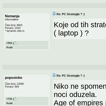
Re: PC Strategije ? :)
Nemanja
Informatiker
Koje od tih stra
Član broj: 4663
Poruke: 1543
( laptop ) ?
*.dynamic.sbb.rs.
+594
Profil
Re: PC Strategije ? :)
popusicko
Niko ne spomenu
Član broj: 12568
Poruke: 694
noci oduzela.
+730
Age of empires p
Profil