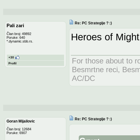
Re: PC Strategije ? :)
Pali zari
Heroes of Might
Član broj: 49892
Poruke: 640
*.dynamic.sbb.rs.
+30
For those about to ro
Profil
Besmrtne reci, Besm
AC/DC
Re: PC Strategije ? :)
Goran Mijailovic
Član broj: 12684
Poruke: 6907