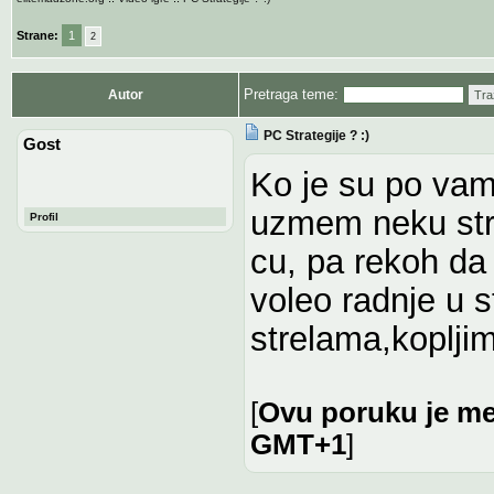
Strane:
1
2
Pretraga teme:
Autor
Tra
PC Strategije ? :)
Gost
Ko je su po vam
uzmem neku stra
Profil
cu, pa rekoh da
voleo radnje u s
strelama,koplji
[
Ovu poruku je me
GMT+1
]