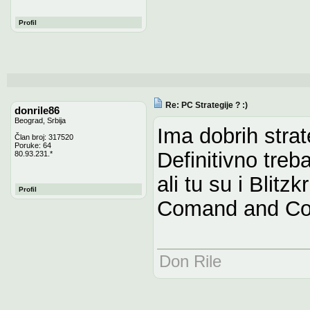
Profil
Re: PC Strategije ? :)
donrile86
Beograd, Srbija
Ima dobrih strate
Član broj: 317520
Poruke: 64
Definitivno treb
80.93.231.*
ali tu su i Blitz
Profil
Comand and Con
Don Rile