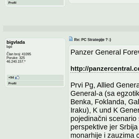
Profil
Re: PC Strategije ? :)
bigvlada
bgd
Panzer General Fore
Član broj: 41095
Poruke: 325
46.240.157.*
http://panzercentral
+94
Prvi Pg, Allied Gener
Profil
General-a (sa egzoti
Benka, Foklanda, Gali
Iraku), K und K Gene
pojedinačni scenario 
perspektive jer Srbij
monarhije i zauzima c