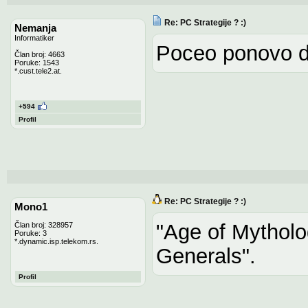
Re: PC Strategije ? :)
Nemanja
Informatiker
Poceo ponovo d
Član broj: 4663
Poruke: 1543
*.cust.tele2.at.
+594
Profil
Re: PC Strategije ? :)
Mono1
"Age of Mythol
Član broj: 328957
Poruke: 3
*.dynamic.isp.telekom.rs.
Generals".
Profil