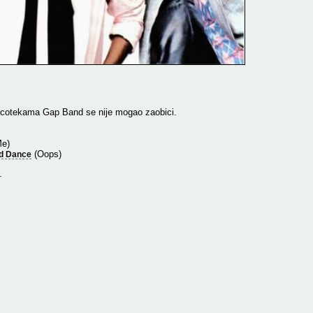
scotekama Gap Band se nije mogao zaobici.
e)
(Oops)
nd Dance
.