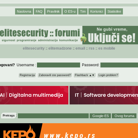
Naslovna
FAQ
Pravilnik
O ES-u
Tim
Korisnici
Statistike
elitesecurity
elitemadzone
email
rss
es mobile
::
::
::
::
logovani?
Username :
Password:
Registracija
Zaboravili ste password?
Flashback ▲▼
Login problem?
:
Pretraga