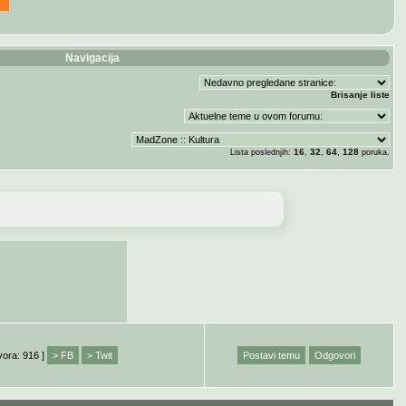
Navigacija
Brisanje liste
16
32
64
128
Lista poslednjih:
,
,
,
poruka.
vora: 916 ]
> FB
> Twit
Postavi temu
Odgovori