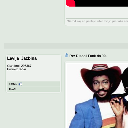
"Narod koji ne poštuje žrtve svojih predaka o
Re: Disco I Funk do 90.
Lavlja_Jazbina
Član broj: 298367
Poruke: 8254
+5030
Profil