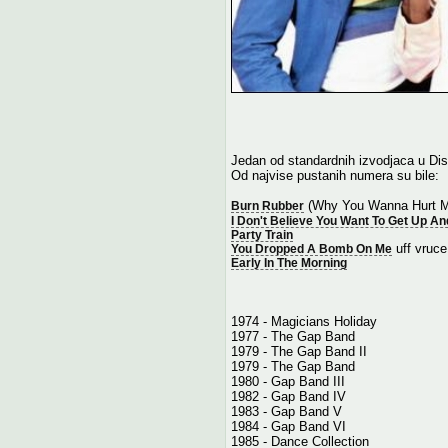
Jedan od standardnih izvodjaca u Di
Od najvise pustanih numera su bile:
(Why You Wanna Hurt M
Burn Rubber
I Don't Believe You Want To Get Up A
Party Train
uff vruce
You Dropped A Bomb On Me
Early In The Morning
1974 - Magicians Holiday
1977 - The Gap Band
1979 - The Gap Band II
1979 - The Gap Band
1980 - Gap Band III
1982 - Gap Band IV
1983 - Gap Band V
1984 - Gap Band VI
1985 - Dance Collection