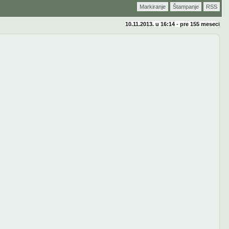
Markiranje
Štampanje
RSS
10.11.2013. u 16:14 - pre
155 meseci