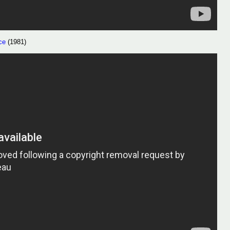
ce
(1981)