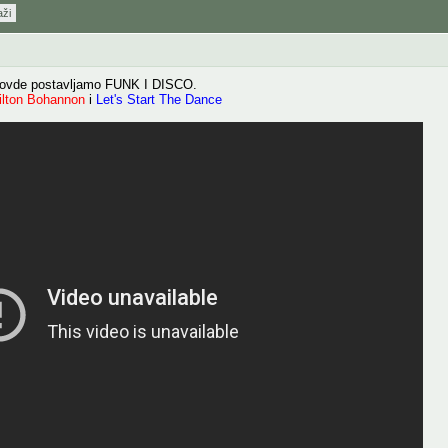
aži
 ovde postavljamo FUNK I DISCO.
lton Bohannon
i
Let's Start The Dance