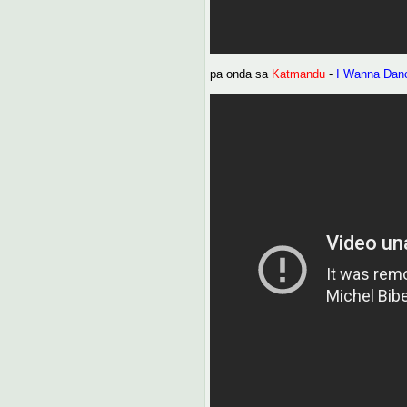
pa onda sa
Katmandu
-
I Wanna Dan