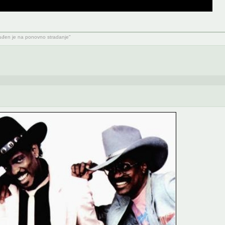
suđen je na ponovno stradanje"