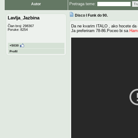
Pretraga teme:
Autor
Tr
Disco I Funk do 90.
Lavlja_Jazbina
Da ne kvarim ITALO , ako hocete da
Član broj: 298367
Poruke: 8254
Ja preferiram 78-86.Poceo bi sa
Hami
+5030
Profil