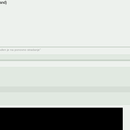
and)
suđen je na ponovno stradanje"