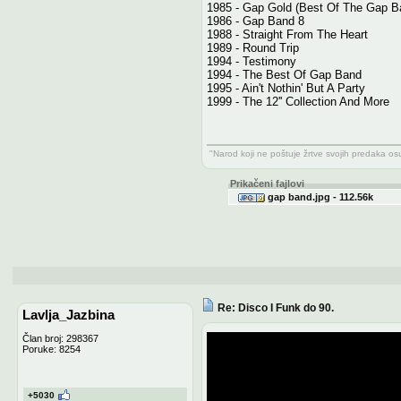
1985 - Gap Gold (Best Of The Gap B
1986 - Gap Band 8
1988 - Straight From The Heart
1989 - Round Trip
1994 - Testimony
1994 - The Best Of Gap Band
1995 - Ain't Nothin' But A Party
1999 - The 12'' Collection And More
"Narod koji ne poštuje žrtve svojih predaka o
Prikačeni fajlovi
gap band.jpg - 112.56k
Re: Disco I Funk do 90.
Lavlja_Jazbina
Član broj: 298367
Poruke: 8254
+5030