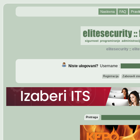
Naslovna
FAQ
Pravil
elitesecurity
eli
::
Niste ulogovani?
Username :
Registracija
Zaboravili s
:
Pretraga