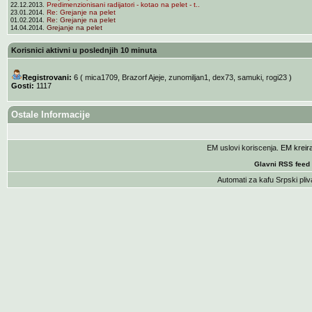
Predimenzionisani radijatori - kotao na pelet - t..
22.12.2013.
Re: Grejanje na pelet
23.01.2014.
Re: Grejanje na pelet
01.02.2014.
Grejanje na pelet
14.04.2014.
Korisnici aktivni u poslednjih 10 minuta
Registrovani:
6 (
mica1709
,
Brazorf Ajeje
,
zunomiljan1
,
dex73
,
samuki
,
rogi23
)
Gosti:
1117
Ostale Informacije
EM uslovi koriscenja
. EM krei
Glavni RSS feed
Automati za kafu
Srpski pliv