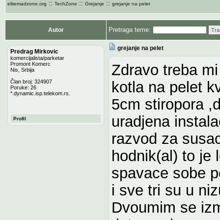
::
::
::
elitemadzone.org
TechZone
Grejanje
grejanje na pelet
Pretraga teme:
Autor
Tra
grejanje na pelet
Predrag Mirkovic
komercijalista/parketar
Promont Komerc
Zdravo treba mi
Nis, Srbija
Član broj: 324907
kotla na pelet k
Poruke: 26
*.dynamic.isp.telekom.rs.
5cm stiropora ,do
uradjena instala
Profil
razvod za susac 
hodnik(al) to je
spavace sobe po
i sve tri su u niz
Dvoumim se izme