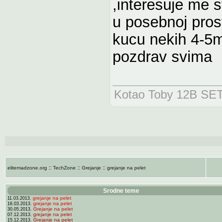
,interesuje me s
u posebnoj prost
kucu nekih 4-5m
pozdrav svima
Kotao Toby 12B SE
::
::
::
elitemadzone.org
TechZone
Grejanje
grejanje na pelet
Srodne teme
grejanje na pelet
11.03.2013.
grejanje na pelet
16.03.2013.
Grejanje na pelet
30.05.2013.
grejanje na pelet
07.12.2013.
Grejanje na pelet
15.12.2013.