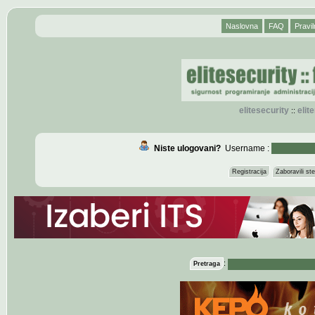
Naslovna
FAQ
Pravil
elitesecurity
eli
::
Niste ulogovani?
Username :
Registracija
Zaboravili s
:
Pretraga