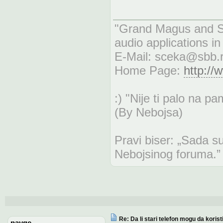
"Grand Magus and S
audio applications i
E-Mail:
sceka@sbb.
Home Page:
http://
:) "Nije ti palo na p
(By Nebojsa)
Pravi biser: „Sada 
Nebojsinog foruma.”
Re: Da li stari telefon mogu da koris
payge