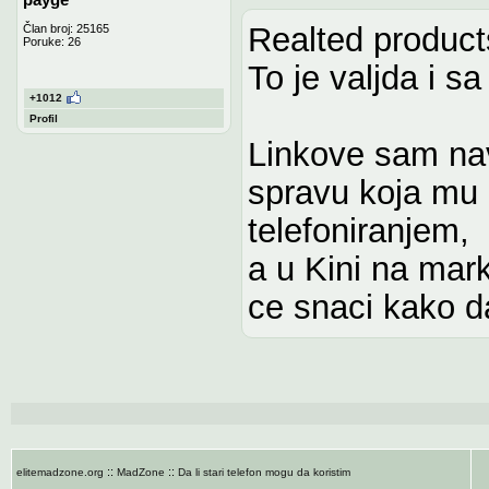
Realted products
Član broj: 25165
Poruke: 26
To je valjda i sa
+1012
Profil
Linkove sam na
spravu koja mu 
telefoniranjem,
a u Kini na mark
ce snaci kako d
::
::
elitemadzone.org
MadZone
Da li stari telefon mogu da koristim