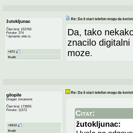
Re: Da li stari telefon mogu da koris
žutokljunac
Da, tako nekako
Član broj: 153760
Poruke: 374
*.dynamic.sbb.rs.
znacilo digitaln
moze.
+471
Profil
Re: Da li stari telefon mogu da koris
gilopile
Dragan Jovanovic
Član broj: 173855
Poruke: 11572
Citat:
žutokljunac:
+2612
Profil