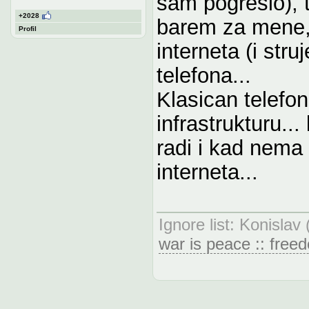
sam pogresio), t
+2028
barem za mene,
Profil
interneta (i stru
telefona...
Klasican telefon
infrastrukturu...
radi i kad nema 
interneta...
Ignore list: Konislav
war is peace :: freed