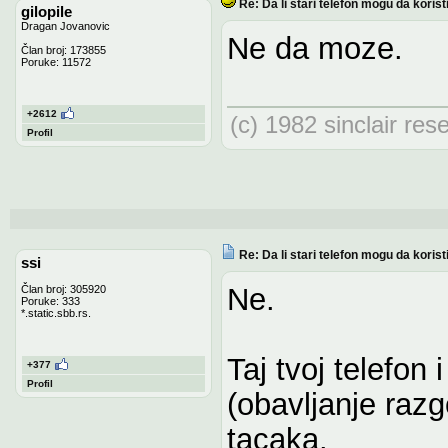
Re: Da li stari telefon mogu da koris
gilopile
Dragan Jovanovic
Ne da moze.
Član broj: 173855
Poruke: 11572
+2612
(c) 1982 sinclair res
Profil
Re: Da li stari telefon mogu da koris
ssi
Ne.
Član broj: 305920
Poruke: 333
*.static.sbb.rs.
Taj tvoj telefon
+377
Profil
(obavljanje raz
tacaka.