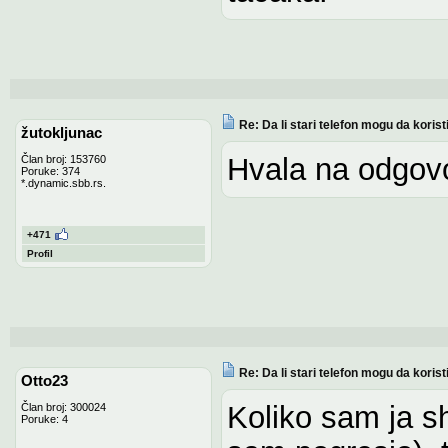
Re: Da li stari telefon mogu da koris
žutokljunac
Hvala na odgovo
Član broj: 153760
Poruke: 374
*.dynamic.sbb.rs.
+471
Profil
Re: Da li stari telefon mogu da koris
Otto23
Koliko sam ja s
Član broj: 300024
Poruke: 4