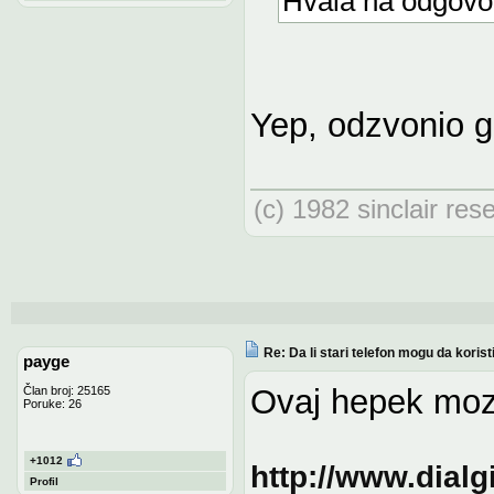
Hvala na odgovor
Yep, odzvonio g
(c) 1982 sinclair res
Re: Da li stari telefon mogu da koris
payge
Ovaj hepek moz'
Član broj: 25165
Poruke: 26
+1012
http://www.dial
Profil