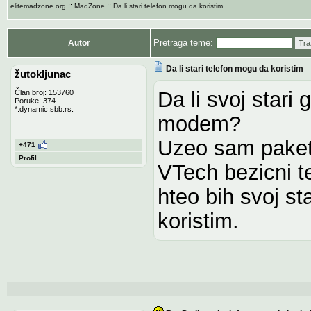
::
::
elitemadzone.org
MadZone
Da li stari telefon mogu da koristim
Pretraga teme:
Autor
Tra
Da li stari telefon mogu da koristim
žutokljunac
Da li svoj stari
Član broj: 153760
Poruke: 374
*.dynamic.sbb.rs.
modem?
Uzeo sam paket 
+471
Profil
VTech bezicni te
hteo bih svoj st
koristim.