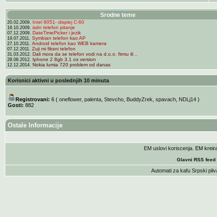
Srodne teme
Intel 8051- displej C-60
20.02.2009.
isdn telefon pitanje
16.10.2009.
DateTimePicker i jezik
07.12.2009.
Symbian telefon kao AP
19.07.2011.
Android telefon kao WEB kamera
27.10.2011.
Zuji mi fiksni telefon
07.12.2011.
Dali mora da se telefon vodi na d.o.o. firmu ili ..
31.03.2012.
Iphone 2 8gb 3.1 os version
28.08.2012.
Nokia lumia 720 problem od danas
12.12.2014.
Korisnici aktivni u poslednjih 10 minuta
Registrovani:
6 (
oneflower
,
palenta
,
Stevcho
,
BuddyZrek
,
spavach
,
NDLj14
)
Gosti:
882
Ostale Informacije
EM uslovi koriscenja
. EM krei
Glavni RSS feed
Automati za kafu
Srpski pliv