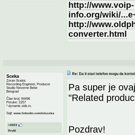
http://www.voip-
info.org/wiki/.
http://www.oldph
converter.html
Re: Da li stari telefon mogu da koris
Sceka
Zoran Scekic
Pa super je ovaj
Recording Engineer, Producer
Studio Neverne Bebe
Beograd
"Related product
Član broj: 94496
Poruke: 2257
*.dynamic.sbb.rs.
Sajt:
www.linkedin.com/in/sceka
+4503
Pozdrav!
Profil