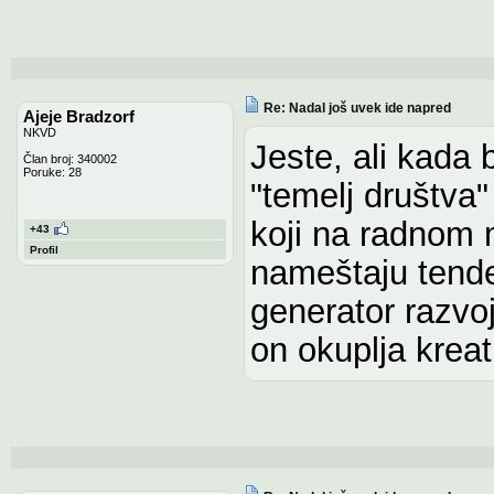
Re: Nadal još uvek ide napred
Ajeje Bradzorf
NKVD
Jeste, ali kada 
Član broj: 340002
Poruke: 28
"temelj društva"
koji na radnom m
+43
Profil
nameštaju tende
generator razvoj
on okuplja krea