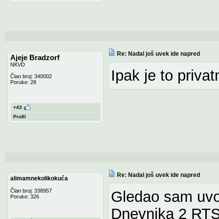
Re: Nadal još uvek ide napred
Ajeje Bradzorf
NKVD
Ipak je to privat
Član broj: 340002
Poruke: 28
+43
Profil
Re: Nadal još uvek ide napred
alimamnekolikokuća
Član broj: 338957
Gledao sam uvo
Poruke: 326
Dnevnika 2 RTS