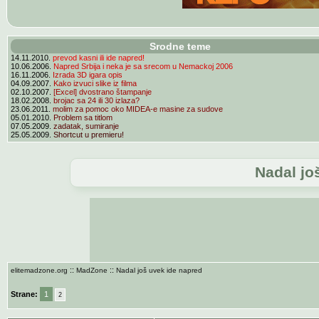
Srodne teme
14.11.2010.
prevod kasni ili ide napred!
10.06.2006.
Napred Srbija i neka je sa srecom u Nemackoj 2006
16.11.2006.
Izrada 3D igara opis
04.09.2007.
Kako izvuci slike iz filma
02.10.2007.
[Excel] dvostrano štampanje
18.02.2008.
brojac sa 24 ili 30 izlaza?
23.06.2011.
molim za pomoc oko MIDEA-e masine za sudove
05.01.2010.
Problem sa titlom
07.05.2009.
zadatak, sumiranje
25.05.2009.
Shortcut u premieru!
Nadal jo
::
::
elitemadzone.org
MadZone
Nadal još uvek ide napred
Strane:
1
2