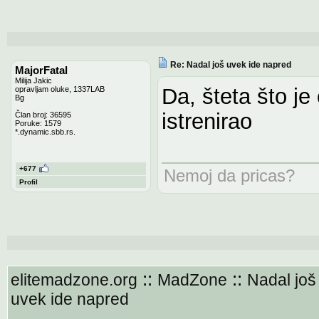
Re: Nadal još uvek ide napred
MajorFatal
Milija Jakic
Da, šteta što je
opravljam oluke, 1337LAB
Bg
istrenirao
Član broj: 36595
Poruke: 1579
*.dynamic.sbb.rs.
+677
Nemoj da pricas?
Profil
::
::
elitemadzone.org
MadZone
Nadal još
uvek ide napred