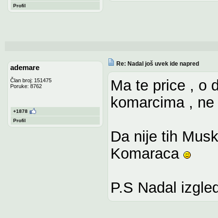
Profil
Re: Nadal još uvek ide napred
ademare
Ma te price , o
Član broj: 151475
Poruke: 8762
komarcima , ne
+1878
Profil
Da nije tih Muski
Komaraca
P.S Nadal izgle