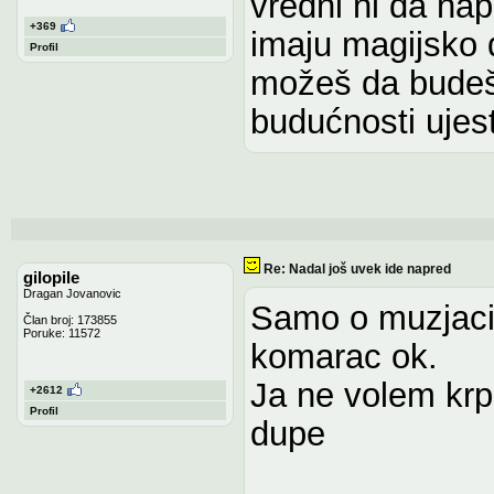
vredni ni da na
+369
imaju magijsko 
Profil
možeš da budeš 
budućnosti ujes
Re: Nadal još uvek ide napred
gilopile
Dragan Jovanovic
Samo o muzjaci
Član broj: 173855
Poruke: 11572
komarac ok.
Ja ne volem krp
+2612
Profil
dupe