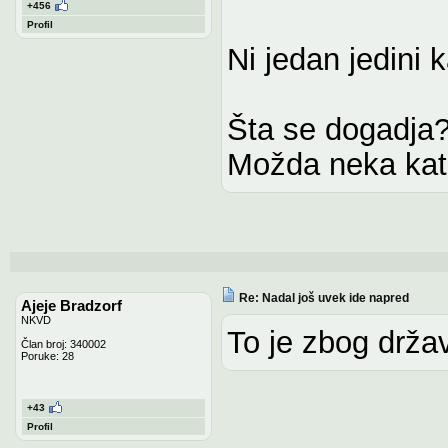
+456
Profil
Ni jedan jedini k
Šta se dogadja
Možda neka kata
Re: Nadal još uvek ide napred
Ajeje Bradzorf
NKVD
To je zbog drža
Član broj: 340002
Poruke: 28
+43
Profil