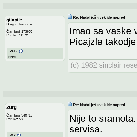
Re: Nadal još uvek ide napred
gilopile
Dragan Jovanovic
Imao sa vaske v
Član broj: 173855
Poruke: 11572
Picajzle takodje
+2612
Profil
(c) 1982 sinclair res
Re: Nadal još uvek ide napred
Zurg
Nije to sramota
Član broj: 340713
Poruke: 58
servisa.
+369