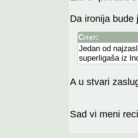
Da ironija bude 
Citat:
Jedan od najzasl
superligaša iz I
A u stvari zaslu
Sad vi meni reci