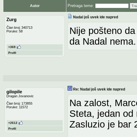
Pretraga teme:
Autor
Tra
Nadal još uvek ide napred
Zurg
Nije pošteno da
Član broj: 340713
Poruke: 58
da Nadal nema.
+369
Profil
Re: Nadal još uvek ide napred
gilopile
Dragan Jovanovic
Na zalost, Marce
Član broj: 173855
Poruke: 11572
Steta, jedan od 
Zasluzio je bar
+2612
Profil