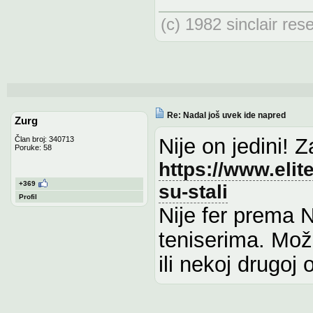
(c) 1982 sinclair res
Re: Nadal još uvek ide napred
Zurg
Nije on jedini! 
Član broj: 340713
Poruke: 58
https://www.elite
+369
su-stali
Profil
Nije fer prema 
teniserima. Mož
ili nekoj drugo