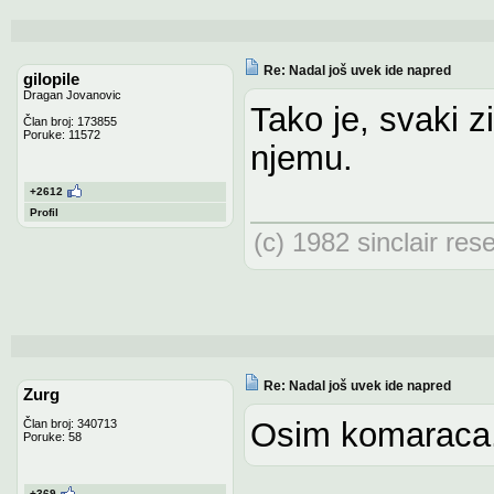
Re: Nadal još uvek ide napred
gilopile
Dragan Jovanovic
Tako je, svaki z
Član broj: 173855
Poruke: 11572
njemu.
+2612
Profil
(c) 1982 sinclair res
Re: Nadal još uvek ide napred
Zurg
Osim komaraca
Član broj: 340713
Poruke: 58
+369