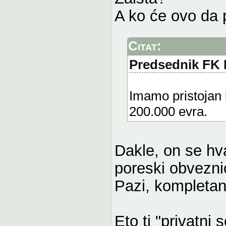
A ko će ovo da p
Citat:
Predsednik FK I
Imamo pristojan 
200.000 evra.
Dakle, on se hv
poreski obveznic
Pazi, kompletan 
Eto ti "privatni s