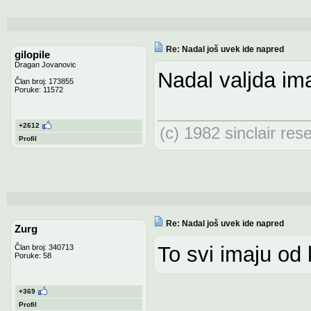
Re: Nadal još uvek ide napred
gilopile
Dragan Jovanovic
Nadal valjda ima
Član broj: 173855
Poruke: 11572
+2612
(c) 1982 sinclair res
Profil
Re: Nadal još uvek ide napred
Zurg
To svi imaju od
Član broj: 340713
Poruke: 58
+369
Profil