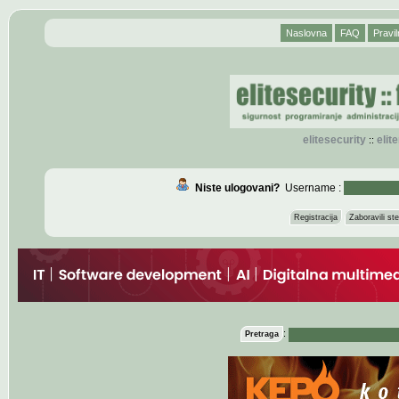
Naslovna
FAQ
Pravil
elitesecurity
eli
::
Niste ulogovani?
Username :
Registracija
Zaboravili s
:
Pretraga