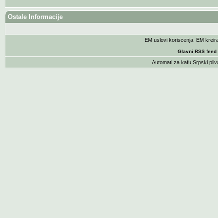
Ostale Informacije
EM uslovi koriscenja
. EM krei
Glavni RSS feed
Automati za kafu
Srpski pliv