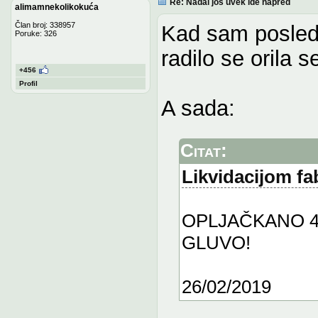
Re: Nadal još uvek ide napred
alimamnekolikokuća
Član broj: 338957
Kad sam posledn
Poruke: 326
radilo se orila 
+456
Profil
A sada:
Citat:
Likvidacijom fa
OPLJAČKANO 40 
GLUVO!
26/02/2019