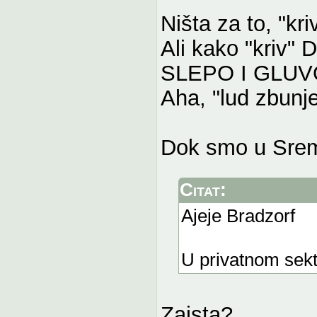
Ništa za to, "kri
Ali kako "kriv"
SLEPO I GLUV
Aha, "lud zbunj
Dok smo u Srem
Citat:
Ajeje Bradzorf
U privatnom sekto
Zaista?