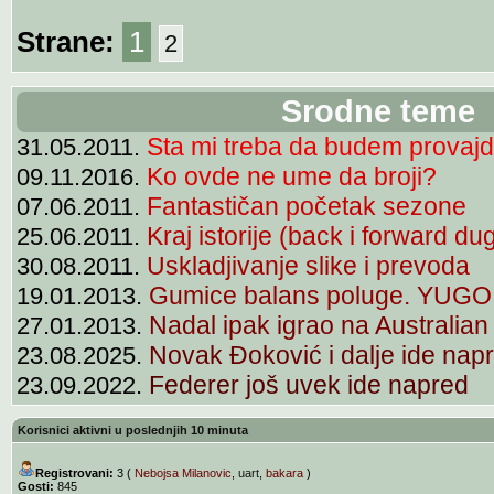
Strane:
1
2
Srodne teme
Sta mi treba da budem provajd
31.05.2011.
Ko ovde ne ume da broji?
09.11.2016.
Fantastičan početak sezone
07.06.2011.
Kraj istorije (back i forward d
25.06.2011.
Uskladjivanje slike i prevoda
30.08.2011.
Gumice balans poluge. YUGO
19.01.2013.
Nadal ipak igrao na Australi
27.01.2013.
Novak Đoković i dalje ide nap
23.08.2025.
Federer još uvek ide napred
23.09.2022.
Korisnici aktivni u poslednjih 10 minuta
Registrovani:
3 (
Nebojsa Milanovic
,
uart
,
bakara
)
Gosti:
845