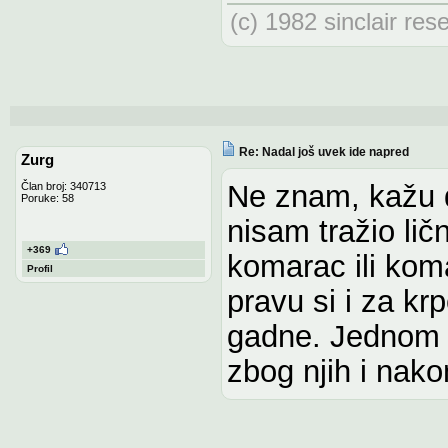
(c) 1982 sinclair res
Re: Nadal još uvek ide napred
Zurg
Ne znam, kažu d
Član broj: 340713
Poruke: 58
nisam tražio lič
+369
komarac ili kom
Profil
pravu si i za kr
gadne. Jednom 
zbog njih i nako