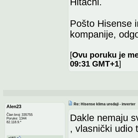
Hitachi.
Pošto Hisense 
kompanije, odgo
[
Ovu poruku je me
09:31 GMT+1
]
Re: Hisense klima uređaji - inverter
Alen23
Dakle nemaju sv
Član broj: 335755
Poruke: 1344
82.118.9.*
, vlasnički udio
+157