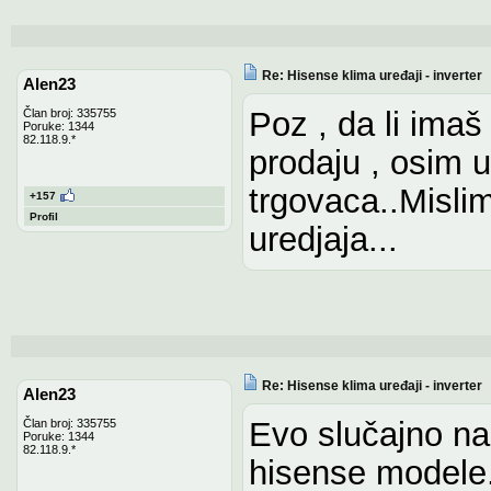
Re: Hisense klima uređaji - inverter
Alen23
Poz , da li imaš
Član broj: 335755
Poruke: 1344
82.118.9.*
prodaju , osim 
trgovaca..Misli
+157
Profil
uredjaja...
Re: Hisense klima uređaji - inverter
Alen23
Evo slučajno na
Član broj: 335755
Poruke: 1344
82.118.9.*
hisense modele.