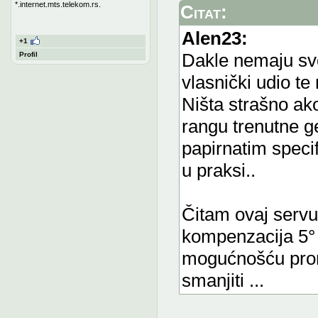
*.internet.mts.telekom.rs.
Citat:
Alen23:
+1
Dakle nemaju svo
Profil
vlasnički udio te
Ništa strašno ak
rangu trenutne g
papirnatim speci
u praksi..
Čitam ovaj serv
kompenzacija 5° ?
mogućnošću promje
smanjiti ...