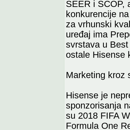
SEER i SCOP, a
konkurencije na
za vrhunski kval
uređaj ima Prep
svrstava u Best 
ostale Hisense 
Marketing kroz 
Hisense je nepr
sponzorisanja n
su 2018 FIFA W
Formula One Red