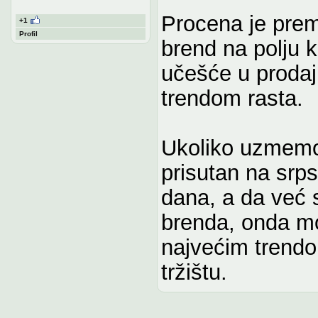
Procena je pre
+1
Profil
brend na polju k
učešće u prodaj
trendom rasta.
Ukoliko uzmemo 
prisutan na srp
dana, a da već 
brenda, onda mo
najvećim trendo
tržištu.