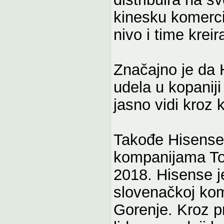
kinesku komerci
nivo i time kreir
Značajno je da
udela u kopaniji
jasno vidi kroz 
Takođe Hisense 
kompanijama Tos
2018. Hisense j
slovenačkoj kom
Gorenje. Kroz p