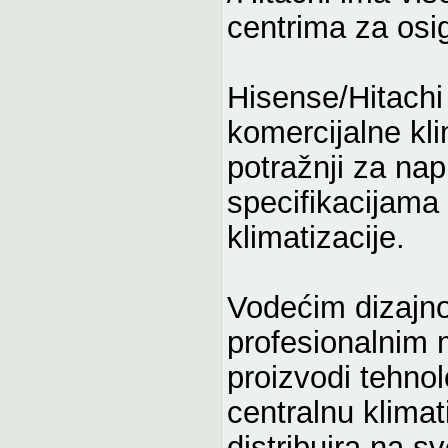
centrima za osig
Hisense/Hitachi 
komercijalne kli
potražnji za na
specifikacijama
klimatizacije.
Vodećim dizajn
profesionalnim
proizvodi tehnol
centralnu klimat
distribuira na sv