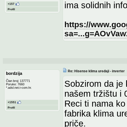
ima solidnih info
+157
Profil
https://www.goo
sa=...g=AOvVa
Re: Hisense klima uređaji - inverter
bordzija
Sobzirom da je 
Član broj: 137771
Poruke: 7660
*.adsl.net.t-com.hr.
našem tržištu i 
Reci ti nama ko 
+1551
Profil
fabrika klima ur
priče.