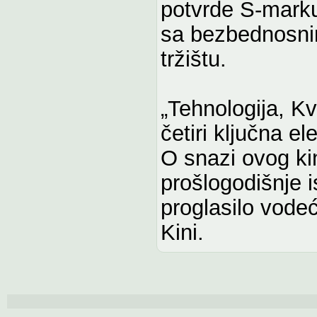
potvrde S-mark
sa bezbednosni
tržištu.
„Tehnologija, Kv
četiri ključna e
O snazi ovog ki
prošlogodišnje i
proglasilo vode
Kini.