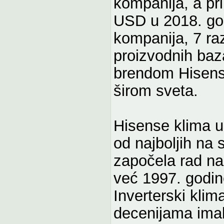
kompanija, a pri
USD u 2018. god
kompanija, 7 raz
proizvodnih baz
brendom Hisense
širom sveta.
Hisense klima u
od najboljih na
započela rad na 
već 1997. godine
Inverterski klim
decenijama imal