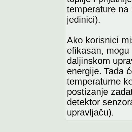
temperature na 
jedinici).
Ako korisnici mi
efikasan, mogu d
daljinskom uprav
energije. Tada ć
temperaturne k
postizanje zada
detektor senzor
upravljaču).