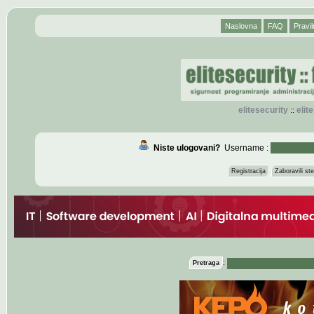
Naslovna
FAQ
Pravil
elitesecurity
eli
::
Niste ulogovani?
Username :
Registracija
Zaboravili s
:
Pretraga