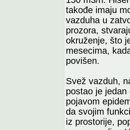
takođe imaju mo
vazduha u zatvo
prozora, stvaraj
okruženje, što 
mesecima, kada
povišen.
Svež vazduh, na
postao je jedan 
pojavom epidemi
da svojim funkc
iz prostorije, 