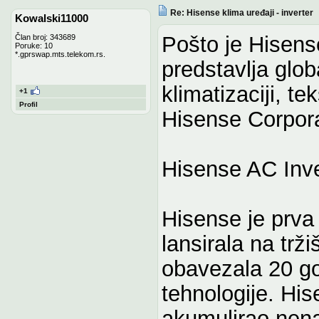
Re: Hisense klima uređaji - inverter
Kowalski11000
Pošto je Hisense
Član broj: 343689
Poruke: 10
*.gprswap.mts.telekom.rs.
predstavlja glo
klimatizaciji, t
+1
Profil
Hisense Corpora
Hisense AC Inve
Hisense je prva 
lansirala na trži
obavezala 20 go
tehnologije. Hi
akumulirao nena