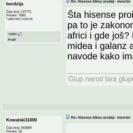
Re: Hisense klima uređaji - inverter
bordzija
Šta hisense proi
Član broj: 137771
Poruke: 7660
*.adsl.net.t-com.hr.
pa to je zakono
africi i gde još?
+1551
Profil
midea i galanz 
navode kako ima
Glup narod bira glupu
Re: Hisense klima uređaji - inverter
Kowalski11000
Član broj: 343689
Poruke: 10