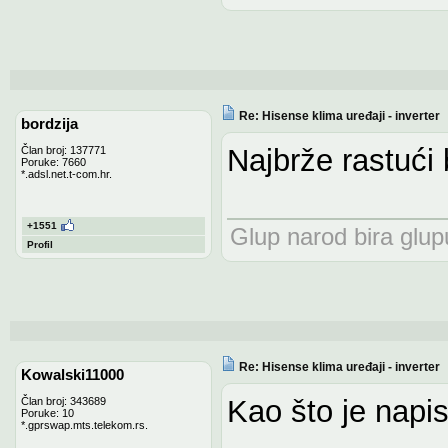
Re: Hisense klima uređaji - inverter
bordzija
Najbrže rastući
Član broj: 137771
Poruke: 7660
*.adsl.net.t-com.hr.
+1551
Glup narod bira glupu
Profil
Re: Hisense klima uređaji - inverter
Kowalski11000
Kao što je napis
Član broj: 343689
Poruke: 10
*.gprswap.mts.telekom.rs.