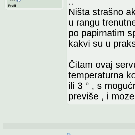
..
Profil
Ništa strašno a
u rangu trenutn
po papirnatim s
kakvi su u praks
Čitam ovaj serv
temperaturna ko
ili 3 ° , s mogu
previše , i moze 