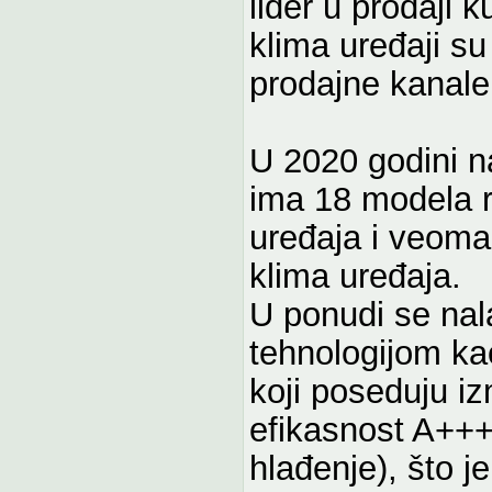
lider u prodaji 
klima uređaji su
prodajne kanale
U 2020 godini n
ima 18 modela re
uređaja i veoma
klima uređaja.
U ponudi se nal
tehnologijom ka
koji poseduju i
efikasnost A+++
hlađenje), što 