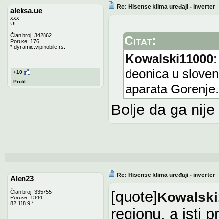
Re: Hisense klima uređaji - inverter
aleksa.ue
xxx
UE
Član broj: 342862
Citat:
Poruke: 176
*.dynamic.vipmobile.rs.
Kowalski11000
:
deonica u sloven
+10
Profil
aparata Gorenje.
Bolje da ga nij
Re: Hisense klima uređaji - inverter
Alen23
[quote]
Član broj: 335755
Kowalski
Poruke: 1344
82.118.9.*
regionu, a isti 