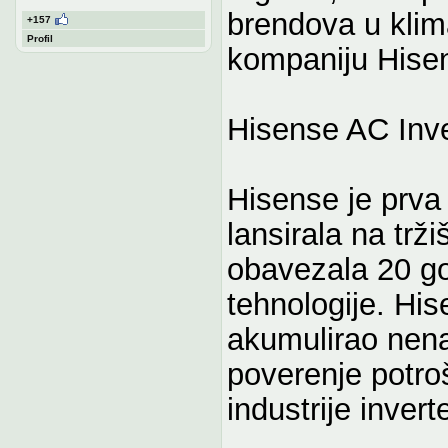
brendova u klima
+157
Profil
kompaniju Hisen
Hisense AC Inve
Hisense je prva 
lansirala na trži
obavezala 20 go
tehnologije. Hi
akumulirao nena
poverenje potro
industrije invert