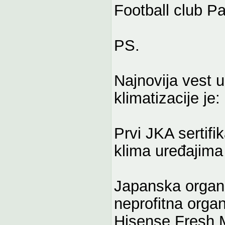
Football club P
PS.
Najnovija vest u
klimatizacije je:
Prvi JKA sertif
klima uređajima
Japanska organiz
neprofitna organ
Hisense Fresh M