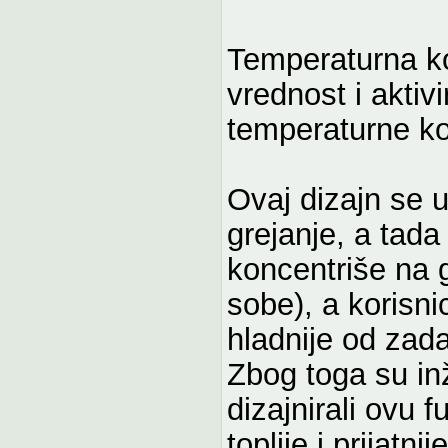
Temperaturna k
vrednost i aktiv
temperaturne ko
Ovaj dizajn se 
grejanje, a tad
koncentriše na g
sobe), a korisnic
hladnije od zad
Zbog toga su in
dizajnirali ovu f
toplije i prijat