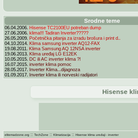
Srodne teme
Hisense TC2100EU potreban dump
06.04.2006.
klima!!! Tadiran Inverter?????
27.06.2006.
Početnička pitanja za izradu brošura i print d..
26.05.2009.
Klima samsung inverter AQ12-FAX
04.10.2014.
Klima Samsung AQ 12NSA inverter
19.08.2011.
Klima uređaj LG E12EK
19.06.2013.
DC ili AC inverter klima ?!
10.05.2015.
inverter klima pomoc
16.07.2015.
Inverter Klima...dijagnoza
28.05.2017.
Inverter klima ili norveski radijatori
01.09.2017.
Hisense kli
::
::
::
elitemadzone.org
TechZone
Klimatizacija
Hisense klima uređaji - inverter