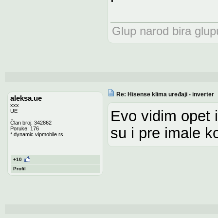
Glup narod bira glupu
Re: Hisense klima uređaji - inverter
aleksa.ue
xxx
Evo vidim opet 
UE
Član broj: 342862
su i pre imale k
Poruke: 176
*.dynamic.vipmobile.rs.
+10
Profil