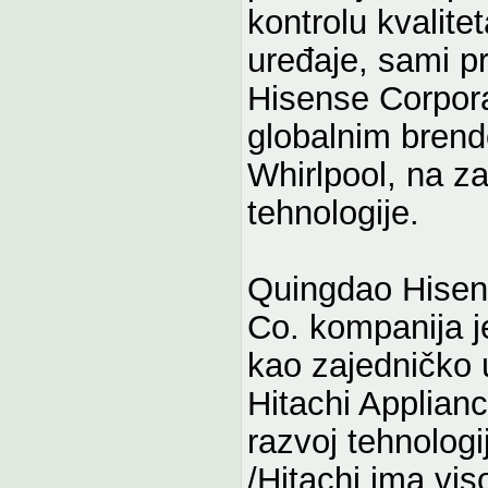
kontrolu kvalite
uređaje, sami p
Hisense Corpora
globalnim brend
Whirlpool, na z
tehnologije.
Quingdao Hisens
Co. kompanija j
kao zajedničko 
Hitachi Applianc
razvoj tehnologi
/Hitachi ima vis