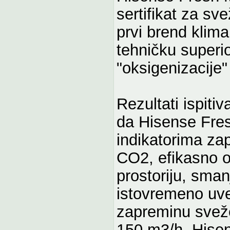
sertifikat za s
prvi brend klima
tehničku superio
"oksigenizacije"
Rezultati ispiti
da Hisense Fres
indikatorima za
CO2, efikasno o
prostoriju, sman
istovremeno uve
zapreminu sveže
150 m3/h. Hisen