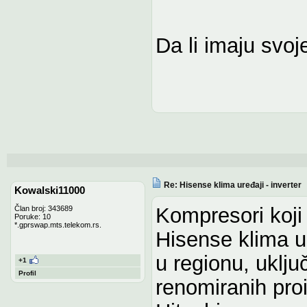
Da li imaju svoj
Re: Hisense klima uređaji - inverter
Kowalski11000
Kompresori koji
Član broj: 343689
Poruke: 10
*.gprswap.mts.telekom.rs.
Hisense klima ur
u regionu, uklju
+1
Profil
renomiranih pr