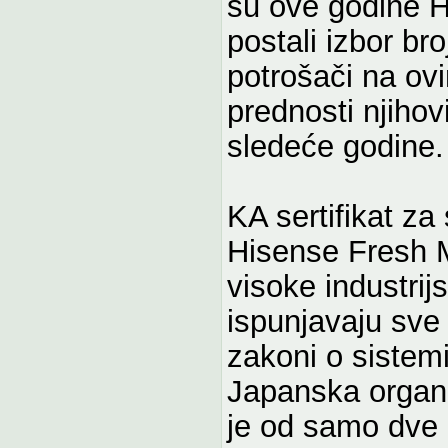
su ove godine H
postali izbor br
potrošači na ov
prednosti njihov
sledeće godine.
KA sertifikat z
Hisense Fresh M
visoke industrij
ispunjavaju sve 
zakoni o siste
Japanska organi
je od samo dve 