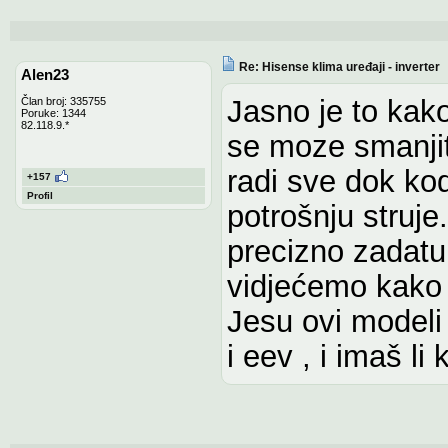
Re: Hisense klima uređaji - inverter
Alen23
Jasno je to kak
Član broj: 335755
Poruke: 1344
82.118.9.*
se moze smanjiti
radi sve dok kod
+157
Profil
potrošnju struj
precizno zadatu 
vidjećemo kako t
Jesu ovi modeli 
i eev , i imaš li