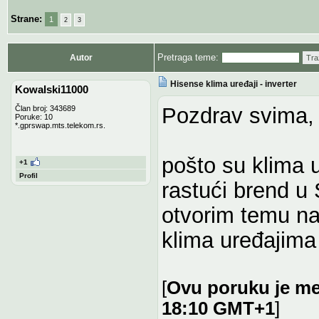
Strane:
1
2
3
Pretraga teme:
Autor
Tra
Hisense klima uređaji - inverter
Kowalski11000
Pozdrav svima,
Član broj: 343689
Poruke: 10
*.gprswap.mts.telekom.rs.
pošto su klima 
+1
Profil
rastući brend u 
otvorim temu na 
klima uređajima
[
Ovu poruku je me
18:10 GMT+1
]