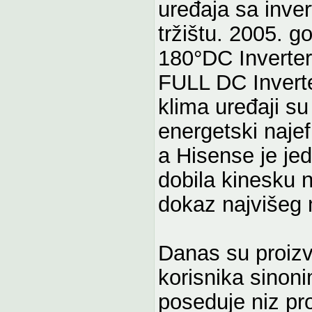
uređaja sa inve
tržištu. 2005. g
180°DC Inverter 
FULL DC Inverte
klima uređaji su
energetski najef
a Hisense je jed
dobila kinesku 
dokaz najvišeg n
Danas su proiz
korisnika sinoni
poseduje niz pro