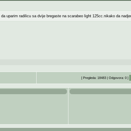
da uparim radilicu sa dvije bregaste na scarabeo light 125cc.nikako da nadj
[ Pregleda: 18483 | Odgovora: 0 ]