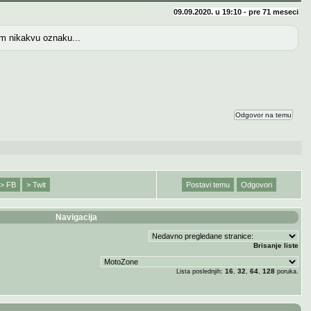
09.09.2020. u 19:10 - pre
71 meseci
em nikakvu oznaku...
Odgovor na temu
> FB
> Twit
Postavi temu
Odgovori
Navigacija
Brisanje liste
16
32
64
128
Lista poslednjih:
,
,
,
poruka.