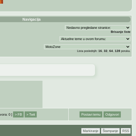
Navigacija
Brisanje liste
16
32
64
128
Lista poslednjih:
,
,
,
poruka.
vora: 0 ]
> FB
> Twit
Postavi temu
Odgovori
Markiranje
Štampanje
RSS