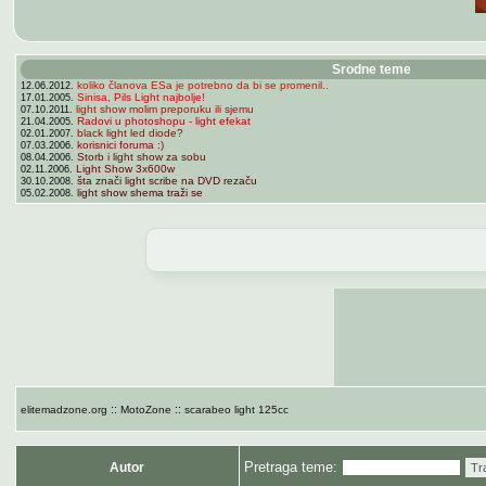
Srodne teme
koliko članova ESa je potrebno da bi se promenil..
12.06.2012.
Sinisa, Pils Light najbolje!
17.01.2005.
light show molim preporuku ili sjemu
07.10.2011.
Radovi u photoshopu - light efekat
21.04.2005.
black light led diode?
02.01.2007.
korisnici foruma :)
07.03.2006.
Storb i light show za sobu
08.04.2006.
Light Show 3x600w
02.11.2006.
šta znači light scribe na DVD rezaču
30.10.2008.
light show shema traži se
05.02.2008.
::
::
elitemadzone.org
MotoZone
scarabeo light 125cc
Pretraga teme:
Autor
Tr