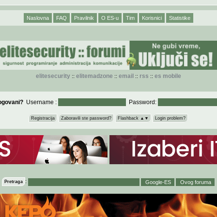
Naslovna
FAQ
Pravilnik
O ES-u
Tim
Korisnici
Statistike
elitesecurity
elitemadzone
email
rss
es mobile
::
::
::
::
logovani?
Username :
Password:
Registracija
Zaboravili ste password?
Flashback ▲▼
Login problem?
:
Pretraga