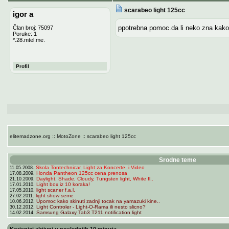
scarabeo light 125cc
igor a
ppotrebna pomoc.da li neko zna kako 
Član broj: 75097
Poruke: 1
*.28.mtel.me.
Profil
::
::
elitemadzone.org
MotoZone
scarabeo light 125cc
Srodne teme
Skola Tontechnicar, Light za Koncerte, i Video
11.05.2008.
Honda Pantheon 125cc cena prenosa
17.08.2009.
Daylight, Shade, Cloudy, Tungsten light, White fl..
21.10.2009.
Light box iz 10 koraka!
17.01.2010.
light scaner f.a.l.
17.05.2010.
light show seme
27.02.2011.
Upomoc kako skinuti zadnji tocak na yamazuki kine..
10.06.2012.
Light Controler - Light-O-Rama ili nesto slicno?
30.12.2012.
Samsung Galaxy Tab3 T211 notification light
14.02.2014.
Korisnici aktivni u poslednjih 10 minuta