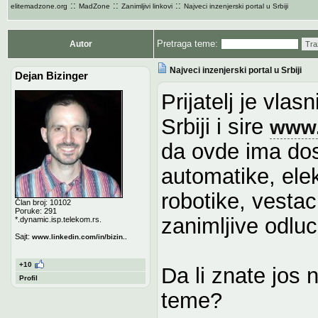
::
::
::
elitemadzone.org
MadZone
Zanimljivi linkovi
Najveci inzenjerski portal u Srbiji
Pretraga teme:
Autor
Tra
Najveci inzenjerski portal u Srbiji
Dejan Bizinger
Prijatelj je vla
Srbiji i sire
www.
da ovde ima dos
automatike, elek
robotike, vestac
Član broj: 10102
Poruke: 291
zanimljive odlu
*.dynamic.isp.telekom.rs.
Sajt:
www.linkedin.com/in/bizin..
+10
Da li znate jos 
Profil
teme?