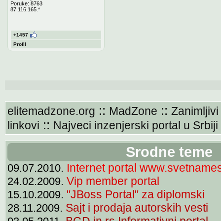
Poruke: 8763
87.116.165.*
+1457
Profil
::
::
elitemadzone.org
MadZone
Zanimljivi
::
linkovi
Najveci inzenjerski portal u Srbiji
Srodne teme
Internet portal www.svetnames
09.07.2010.
Vip member portal
24.02.2009.
"JBoss Portal" za diplomski
15.10.2009.
Sajt i prodaja autorskih vesti
28.11.2009.
BGD.in.rs Informativni portal .