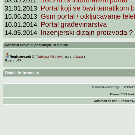
03.05.2011.
Portal koji se bavi tematikom 
31.01.2013.
Gsm portal / otkljucavanje tel
15.06.2013.
Portal građevinarstva
10.01.2014.
Inzenjerski dizajn proizvoda ?
14.05.2014.
Korisnici aktivni u poslednjih 10 minuta
Registrovani:
3 (
Nebojsa Milanovic
,
uart
,
bakara
)
Gosti:
849
Ostale Informacije
EM uslovi koriscenja
. EM krei
Glavni RSS feed
Automati za kafu
Srpski pliv