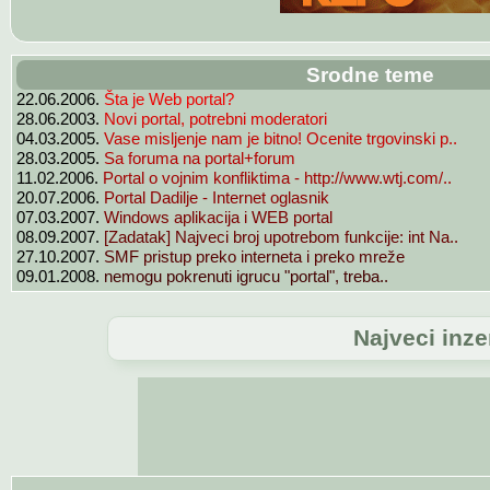
Srodne teme
22.06.2006.
Šta je Web portal?
28.06.2003.
Novi portal, potrebni moderatori
04.03.2005.
Vase misljenje nam je bitno! Ocenite trgovinski p..
28.03.2005.
Sa foruma na portal+forum
11.02.2006.
Portal o vojnim konfliktima - http://www.wtj.com/..
20.07.2006.
Portal Dadilje - Internet oglasnik
07.03.2007.
Windows aplikacija i WEB portal
08.09.2007.
[Zadatak] Najveci broj upotrebom funkcije: int Na..
27.10.2007.
SMF pristup preko interneta i preko mreže
09.01.2008.
nemogu pokrenuti igrucu "portal", treba..
Najveci inzen