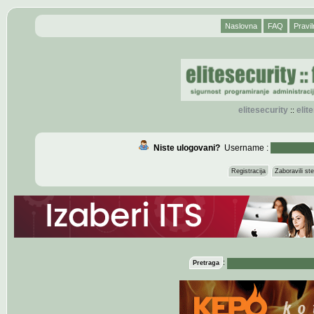
Naslovna
FAQ
Pravil
elitesecurity
eli
::
Niste ulogovani?
Username :
Registracija
Zaboravili s
:
Pretraga