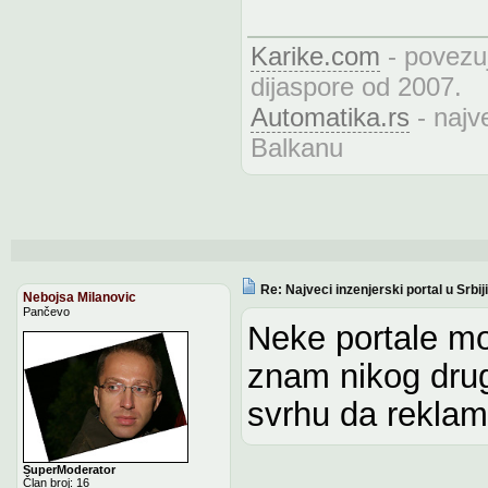
Karike.com
- povezuj
dijaspore od 2007.
Automatika.rs
- najve
Balkanu
Re: Najveci inzenjerski portal u Srbiji
Nebojsa Milanovic
Pančevo
Neke portale mo
znam nikog drug
svrhu da reklami
SuperModerator
Član broj: 16