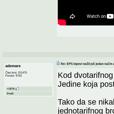
Re: EPS lopovi našli još jedan način 
ademare
Kod dvotarifnog b
Član broj: 151475
Poruke: 8762
Jedine koja post
+1878
Profil
Tako da se nikak
jednotarifnog bro