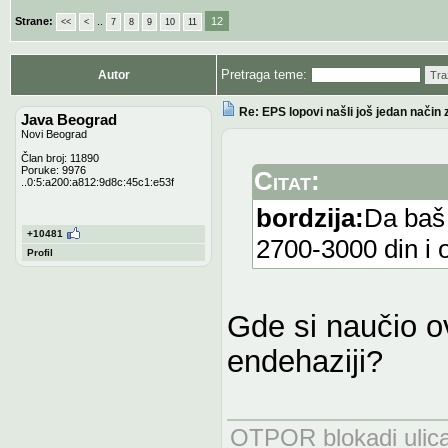
Strane:
..
12
<<
<
7
8
9
10
11
Pretraga teme:
Autor
Tra
Re: EPS lopovi našli još jedan način 
Java Beograd
Novi Beograd
Član broj: 11890
Poruke: 9976
Citat:
..0:5:a200:a812:9d8c:45c1:e53f
bordzija:
Da baš
+10481
2700-3000 din i 
Profil
Gde si naučio 
endehaziji?
OTPOR blokadi uli