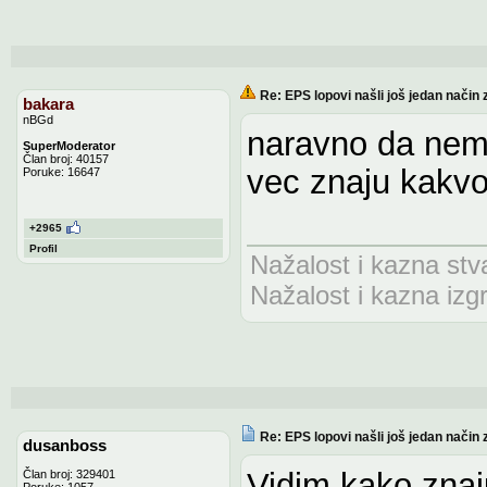
Re: EPS lopovi našli još jedan način 
bakara
nBGd
naravno da nema
SuperModerator
Član broj: 40157
vec znaju kakvo
Poruke: 16647
+2965
Profil
Nažalost i kazna stv
Nažalost i kazna izg
Re: EPS lopovi našli još jedan način 
dusanboss
Vidim kako znaju
Član broj: 329401
Poruke: 1057