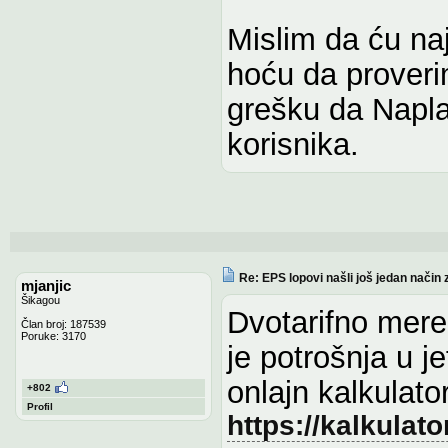
Mislim da ću na
hoću da proveri
grešku da Napla
korisnika.
Re: EPS lopovi našli još jedan način 
mjanjic
Šikagou
Dvotarifno meren
Član broj: 187539
Poruke: 3170
je potrošnja u jef
onlajn kalkulato
+802
Profil
https://kalkulato