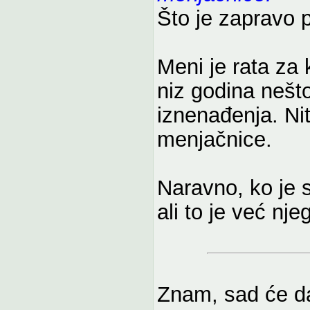
Što je zapravo 
Meni je rata za 
niz godina nešt
iznenađenja. Nit
menjačnice.
Naravno, ko je s
ali to je već nj
Znam, sad će d