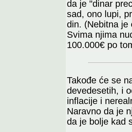
da je "dinar pre
sad, ono lupi, pr
din. (Nebitna je 
Svima njima nud
100.000€ po to
Takođe će se nać
devedesetih, i o
inflacije i nerea
Naravno da je n
da je bolje kad 