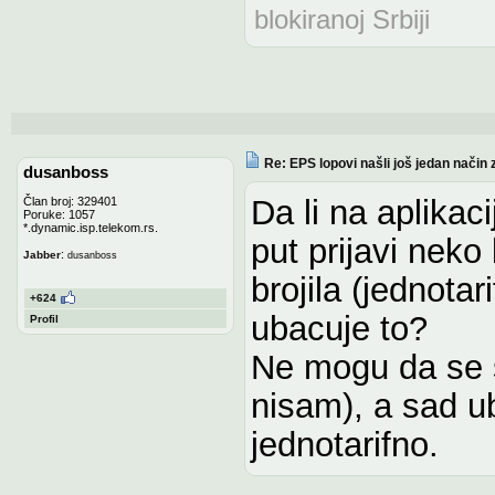
blokiranoj Srbiji
Re: EPS lopovi našli još jedan način 
dusanboss
Da li na aplikaci
Član broj: 329401
Poruke: 1057
*.dynamic.isp.telekom.rs.
put prijavi neko 
:
Jabber
dusanboss
brojila (jednotar
+624
ubacuje to?
Profil
Ne mogu da se s
nisam), a sad u
jednotarifno.