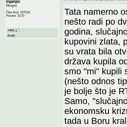
mjanjic
Šikagou
Tata namerno os
Član broj: 187539
Poruke: 3170
nešto radi po dv
godina, slučajn
+802
Profil
kupovini zlata, 
su vrata bila ot
država kupila o
smo "mi" kupili
(nešto odnos tip
je bolje što je 
Samo, "slučajno
ekonomsku krizu
tada u Boru kra