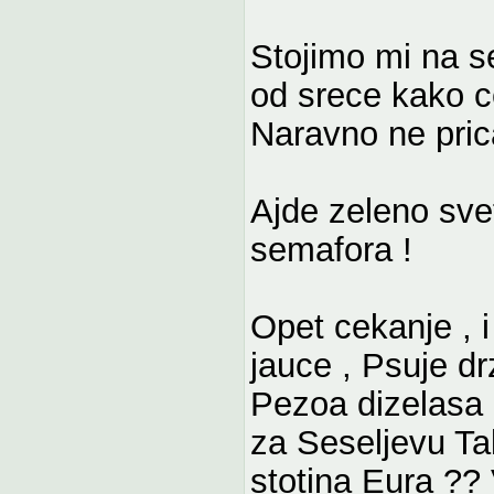
Stojimo mi na s
od srece kako c
Naravno ne pric
Ajde zeleno sve
semafora !
Opet cekanje , i
jauce , Psuje d
Pezoa dizelasa 
za Seseljevu Tak
stotina Eura ?? 