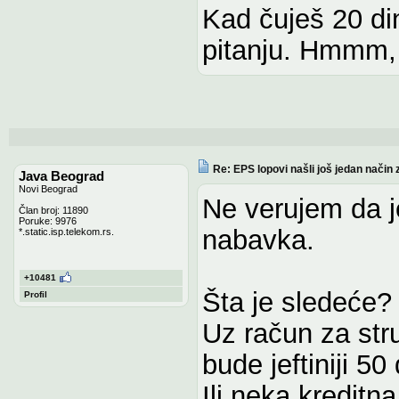
Kad čuješ 20 di
pitanju. Hmmm, 
Re: EPS lopovi našli još jedan način 
Java Beograd
Novi Beograd
Ne verujem da je
Član broj: 11890
Poruke: 9976
nabavka.
*.static.isp.telekom.rs.
+10481
Šta je sledeće?
Profil
Uz račun za str
bude jeftiniji 5
Ili neka kredit