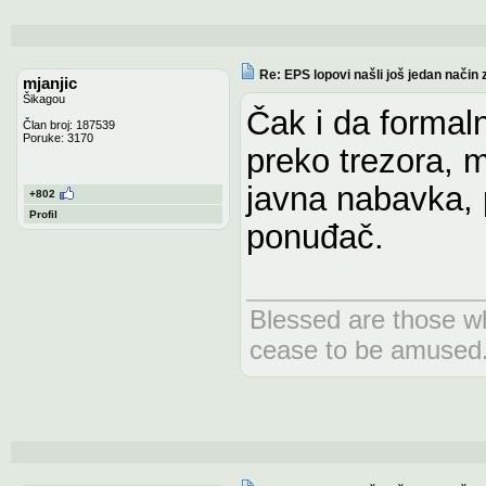
Re: EPS lopovi našli još jedan način 
mjanjic
Šikagou
Čak i da formal
Član broj: 187539
Poruke: 3170
preko trezora, m
javna nabavka, p
+802
Profil
ponuđač.
Blessed are those wh
cease to be amused