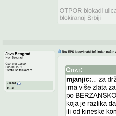
OTPOR blokadi uli
blokiranoj Srbiji
Re: EPS lopovi našli još jedan način 
Java Beograd
Novi Beograd
Član broj: 11890
Poruke: 9976
Citat:
*.static.isp.telekom.rs.
mjanjic:
... za d
+10481
ima više zlata z
Profil
po BERZANSKOJ c
koja je razlika da
ili od kineske ko