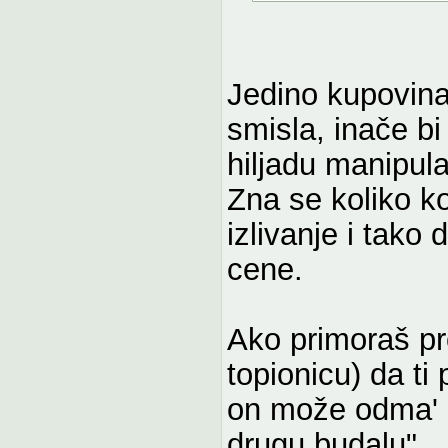
Jedino kupovina
smisla, inače b
hiljadu manipula
Zna se koliko k
izlivanje i tako 
cene.
Ako primoraš pr
topionicu) da ti
on može odma' d
drugu budalu".