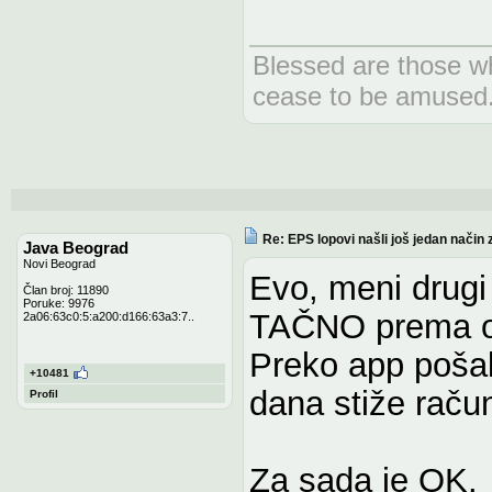
Blessed are those wh
cease to be amused
Re: EPS lopovi našli još jedan način 
Java Beograd
Novi Beograd
Evo, meni drugi
Član broj: 11890
Poruke: 9976
TAČNO prema oč
2a06:63c0:5:a200:d166:63a3:7..
Preko app pošal
+10481
dana stiže raču
Profil
Za sada je OK.