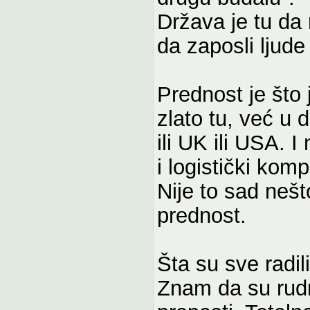
Država je tu da 
da zaposli ljude i
Prednost je što 
zlato tu, već u 
ili UK ili USA. 
i logistički kom
Nije to sad nešt
prednost.
Šta su sve radil
Znam da su rudni