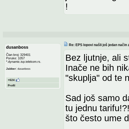
!
Re: EPS lopovi našli još jedan način 
dusanboss
Bez ljutnje, ali
Član broj: 329401
Poruke: 1057
*.dynamic.isp.telekom.rs.
Inače ne bih nik
:
Jabber
dusanboss
"skuplja" od te 
+624
Profil
Sad još samo d
tu jednu tarifu!
što često ume d