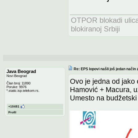
OTPOR blokadi uli
blokiranoj Srbiji
Re: EPS lopovi našli još jedan način 
Java Beograd
Novi Beograd
Ovo je jedna od jako 
Član broj: 11890
Poruke: 9976
Hamović + Macura, u
*.static.isp.telekom.rs.
Umesto na budžetski 
+10481
Profil