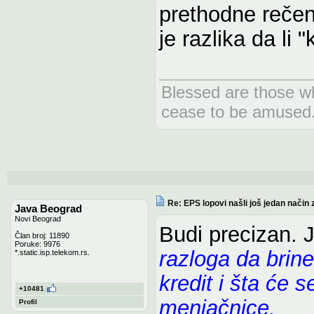
prethodne rečeni
je razlika da li 
Blessed are those wh
cease to be amused
Re: EPS lopovi našli još jedan način 
Java Beograd
Novi Beograd
Budi precizan. J
Član broj: 11890
Poruke: 9976
razloga da brine
*.static.isp.telekom.rs.
kredit i šta će 
+10481
menjačnice.
Profil