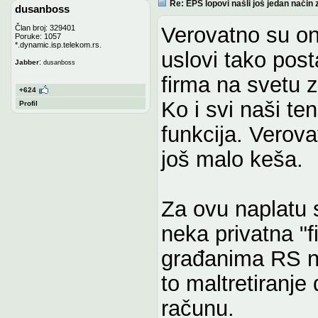
Re: EPS lopovi našli još jedan način 
dusanboss
Verovatno su oni
Član broj: 329401
Poruke: 1057
*.dynamic.isp.telekom.rs.
uslovi tako pos
:
Jabber
dusanboss
firma na svetu 
+624
Ko i svi naši te
Profil
funkcija. Verova
još malo keša.
Za ovu naplatu 
neka privatna "
građanima RS na
to maltretiranje
računu.