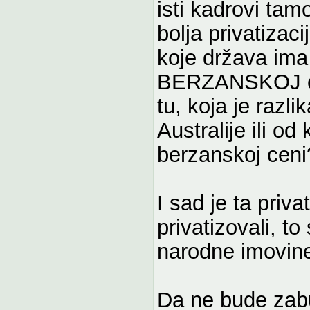
isti kadrovi tamo
bolja privatizac
koje država ima
BERZANSKOJ cen
tu, koja je razli
Australije ili o
berzanskoj ceni
I sad je ta priva
privatizovali, t
narodne imovin
Da ne bude zabu