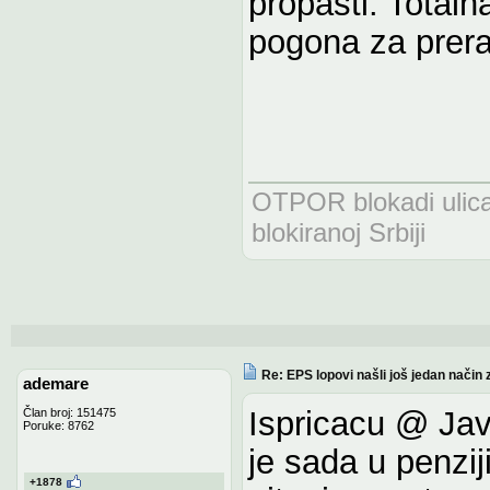
propasti. Totaln
pogona za prer
OTPOR blokadi uli
blokiranoj Srbiji
Re: EPS lopovi našli još jedan način 
ademare
Ispricacu @ Javi
Član broj: 151475
Poruke: 8762
je sada u penzij
+1878