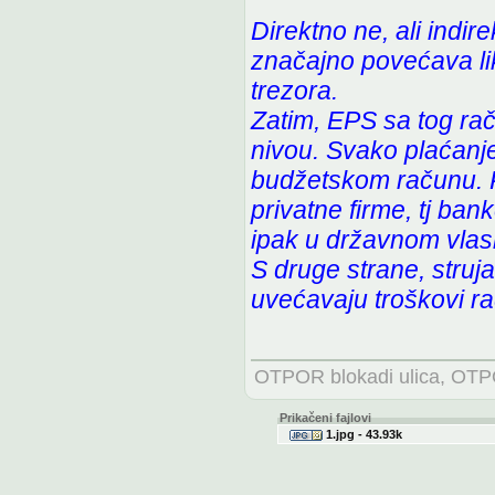
Direktno ne, ali indi
značajno povećava lik
trezora.
Zatim, EPS sa tog ra
nivou. Svako plaćanj
budžetskom računu. Pa
privatne firme, tj ban
ipak u državnom vlas
S druge strane, struj
uvećavaju troškovi rad
OTPOR blokadi ulica, OTPO
Prikačeni fajlovi
1.jpg - 43.93k