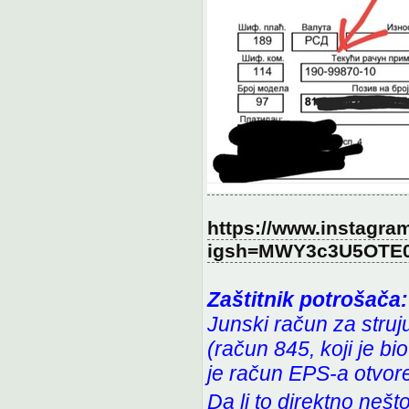
https://www.instagra
igsh=MWY3c3U5OTE
Zaštitnik potrošača:
Junski račun za struju
(račun 845, koji je b
je račun EPS-a otvore
Da li to direktno neš