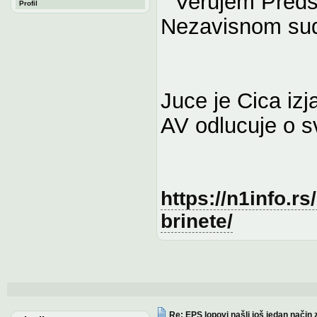
" Verujem Predse
Profil
Nezavisnom suds
Juce je Cica izj
AV odlucuje o s
https://n1info.r
brinete/
Re: EPS lopovi našli još jedan način 