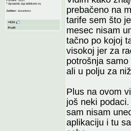
*.dynamic.isp.telekom.rs.
prebačeno na mo
:
Jabber
dusanboss
tarife sem što j
+624
mesec nisam un
Profil
tačno po kojoj ta
visokoj jer za r
potrošnja samo za
ali u polju za 
Plus na ovom vid
još neki podaci.
sam nisam uneo 
aplikaciju i tu 