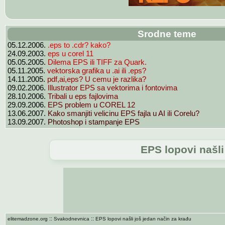
Srodne teme
.eps to .cdr? kako?
05.12.2006.
eps u corel 11
24.09.2003.
Dilema EPS ili TIFF za Quark.
05.05.2005.
vektorska grafika u .ai ili .eps?
05.11.2005.
pdf,ai,eps? U cemu je razlika?
14.11.2005.
Illustrator EPS sa vektorima i fontovima
09.02.2006.
Tribali u eps fajlovima
28.10.2006.
EPS problem u COREL 12
29.09.2006.
Kako smanjiti velicinu EPS fajla u AI ili Corelu?
13.06.2007.
Photoshop i stampanje EPS
13.09.2007.
EPS lopovi našli
::
::
elitemadzone.org
Svakodnevnica
EPS lopovi našli još jedan način za krađu