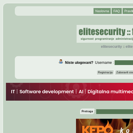
Naslovna
FAQ
Pravil
elitesecurity
eli
::
Niste ulogovani?
Username :
Registracija
Zaboravili s
:
Pretraga