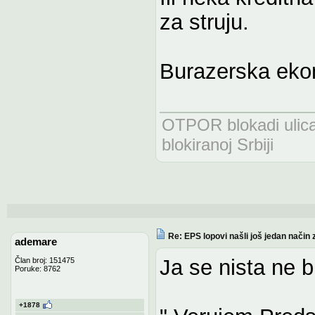
za struju.
Burazerska eko
OTPOR blokadi uli
blokiranoj Srbiji
Re: EPS lopovi našli još jedan način 
ademare
Ja se nista ne b
Član broj: 151475
Poruke: 8762
+1878