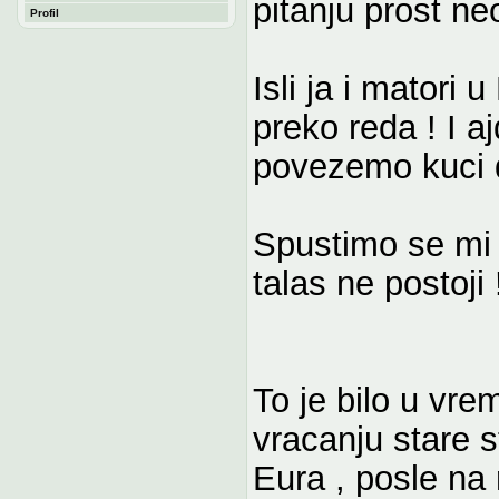
pitanju prost n
Profil
Isli ja i matori
preko reda ! I a
povezemo kuci 
Spustimo se mi 
talas ne postoji 
To je bilo u vr
vracanju stare s
Eura , posle na 