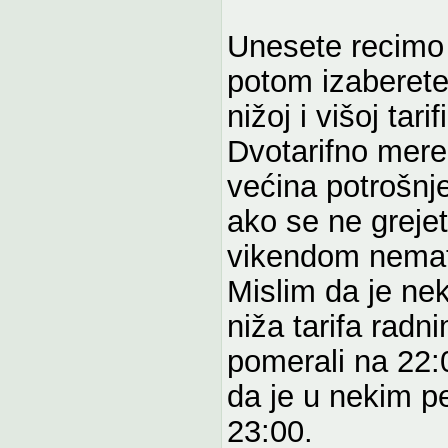
Unesete recimo 
potom izaberete
nižoj i višoj tarifi
Dvotarifno mere
većina potrošnje 
ako se ne grejet
vikendom nemate
Mislim da je nek
niža tarifa radn
pomerali na 22:0
da je u nekim p
23:00.