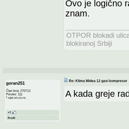
Ovo je logično ra
znam.
OTPOR blokadi uli
blokiranoj Srbiji
Re: Klima Midea 12 gasi kompresor
goran251
A kada greje rad
Član broj: 270712
Poruke: 111
*.cpe.sn.co.rs.
+7
Profil