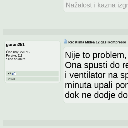
Nažalost i kazna izg
Re: Klima Midea 12 gasi kompresor
goran251
Nije to problem,
Član broj: 270712
Poruke: 111
*.cpe.sn.co.rs.
Ona spusti do r
i ventilator na 
+7
Profil
minuta upali po
dok ne dodje do