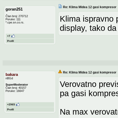
Re: Klima Midea 12 gasi kompresor
goran251
Klima ispravno 
Član broj: 270712
Poruke: 111
*.cpe.sn.co.rs.
display, tako da
+7
Profil
Re: Klima Midea 12 gasi kompresor
bakara
nBGd
Verovatno previ
SuperModerator
Član broj: 40157
pa gasi kompres
Poruke: 16647
+2965
Na max verovatn
Profil