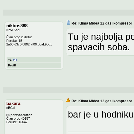
Re: Klima Midea 12 gasi kompresor
nikbos888
Novi Sad
Tu je najbolja p
Član broj: 281062
Poruke: 15
spavacih soba.
2a06:63c0:8802:7f00:dcaf:90d..
+1
Profil
Re: Klima Midea 12 gasi kompresor
bakara
nBGd
bar je u hodnik
SuperModerator
Član broj: 40157
Poruke: 16647