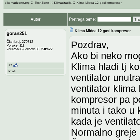
::
::
::
elitemadzone.org
TechZone
Klimatizacija
Klima Midea 12 gasi kompresor
Pretraga teme:
Autor
Tra
Klima Midea 12 gasi kompresor
goran251
Pozdrav,
Član broj: 270712
Poruke: 111
2a06:5b05:8e05:de00:75ff:a22..
Ako bi neko mog
Klima hladi tj 
+7
Profil
ventilator unut
ventilator klima
kompresor pa p
minuta i tako u
kada je ventilat
Normalno greje 