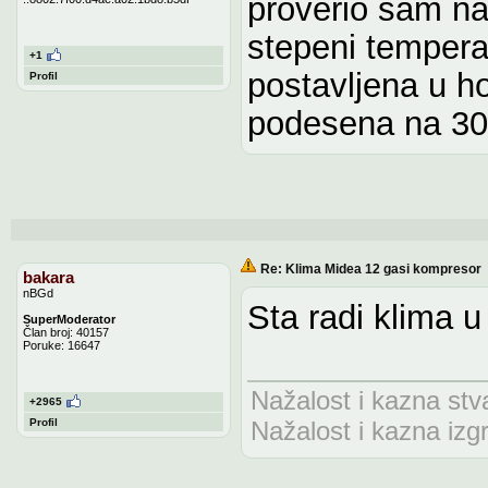
proverio sam na 
stepeni tempera
+1
postavljena u ho
Profil
podesena na 30
Re: Klima Midea 12 gasi kompresor
bakara
nBGd
Sta radi klima 
SuperModerator
Član broj: 40157
Poruke: 16647
Nažalost i kazna stv
+2965
Profil
Nažalost i kazna izg