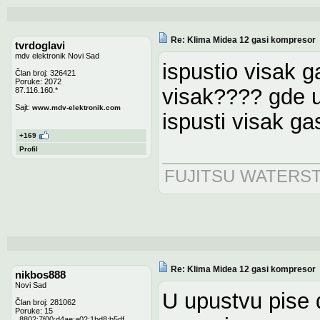
Re: Klima Midea 12 gasi kompresor
tvrdoglavi
mdv elektronik Novi Sad
ispustio visak g
Član broj: 326421
Poruke: 2072
visak???? gde u
87.116.160.*
Sajt:
www.mdv-elektronik.com
ispusti visak ga
+169
Profil
FUJITSU WATERS
Re: Klima Midea 12 gasi kompresor
nikbos888
Novi Sad
U upustvu pise 
Član broj: 281062
Poruke: 15
..8802:7f00:d4ae:a02:1bd8:b5df