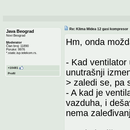
Re: Klima Midea 12 gasi kompresor
Java Beograd
Novi Beograd
Hm, onda možda 
Moderator
Član broj: 11890
Poruke: 9976
*.static.isp.telekom.rs.
- Kad ventilator
+10481
unutrašnji izme
Profil
> zaledi se, pa 
- A kad je venti
vazduha, i deša
nema zaleđivanja