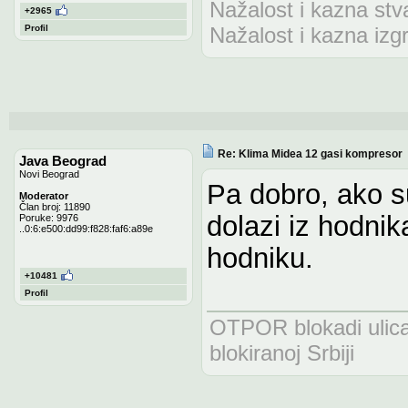
Nažalost i kazna stv
+2965
Profil
Nažalost i kazna izg
Re: Klima Midea 12 gasi kompresor
Java Beograd
Novi Beograd
Pa dobro, ako su
Moderator
Član broj: 11890
dolazi iz hodnik
Poruke: 9976
..0:6:e500:dd99:f828:faf6:a89e
hodniku.
+10481
Profil
OTPOR blokadi uli
blokiranoj Srbiji