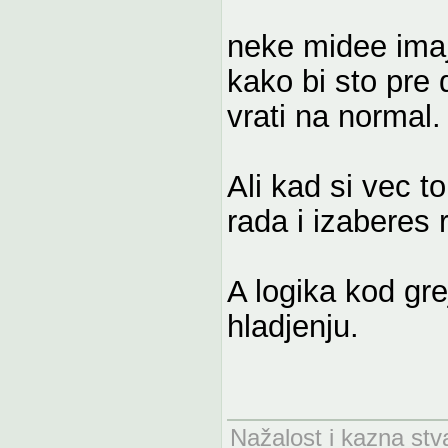
neke midee imaj
kako bi sto pre
vrati na normal.
Ali kad si vec t
rada i izaberes 
A logika kod gr
hladjenju.
Nažalost i kazna stv