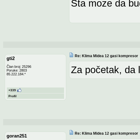
Šta moze da b
Re: Klima Midea 12 gasi kompresor
gti2
Za početak, da l
Član broj: 25296
Poruke: 2803
85.222.184.*
+339
Profil
Re: Klima Midea 12 gasi kompresor
goran251