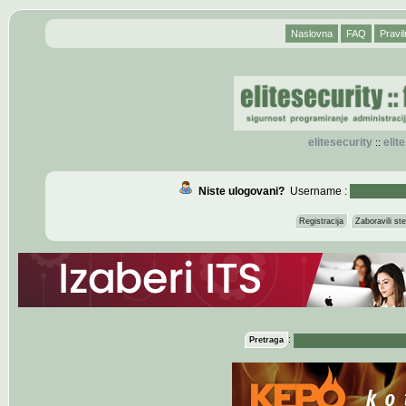
Naslovna
FAQ
Pravil
elitesecurity
eli
::
Niste ulogovani?
Username :
Registracija
Zaboravili s
:
Pretraga