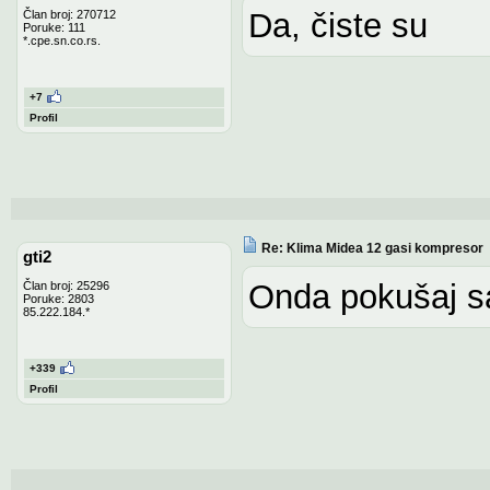
Da, čiste su
Član broj: 270712
Poruke: 111
*.cpe.sn.co.rs.
+7
Profil
Re: Klima Midea 12 gasi kompresor
gti2
Onda pokušaj s
Član broj: 25296
Poruke: 2803
85.222.184.*
+339
Profil