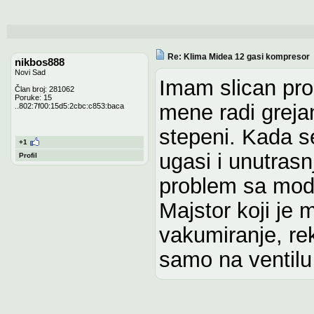
Re: Klima Midea 12 gasi kompresor
nikbos888
Novi Sad
Imam slican pr
Član broj: 281062
Poruke: 15
mene radi greja
..802:7f00:15d5:2cbc:c853:baca
stepeni. Kada se
+1
ugasi i unutrasnj
Profil
problem sa mod
Majstor koji je 
vakumiranje, rek
samo na ventilu