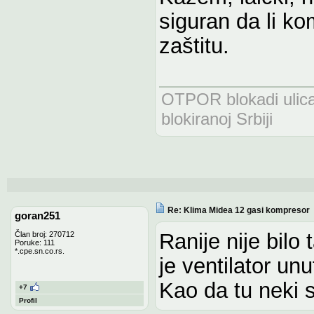
siguran da li k
zaštitu.
OTPOR blokadi uli
blokiranoj Srbiji
Re: Klima Midea 12 gasi kompresor
goran251
Ranije nije bilo
Član broj: 270712
Poruke: 111
*.cpe.sn.co.rs.
je ventilator un
Kao da tu neki s
+7
Profil