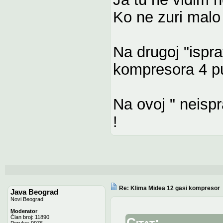
Ko ne zuri malo 
Na drugoj "ispr
kompresora 4 pu
Na ovoj " neispr
!
Re: Klima Midea 12 gasi kompresor
Java Beograd
Novi Beograd
Moderator
Član broj: 11890
Citat:
Poruke: 9976