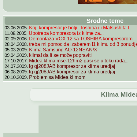
Srodne teme
03.06.2005.
Koji kompresor je bolji: Toshiba ili Matsushita t..
11.08.2005.
Upotreba kompresora iz klime za...
02.09.2006.
Demontaza VOX 12 sa TOSHIBA kompresorom
28.04.2008.
treba mi pomoc da izaberem !1 klimu od 3 ponudj
05.03.2009.
Klima Samsung AQ-12NSAN/X
09.04.2009.
klima! da li se može popraviti
17.10.2017.
Midea klima mse-12hrn2 gasi se u toku rada...
24.07.2009.
lg qj208JAB kompresor za klima uredjaj
06.08.2009.
lg qj208JAB kompresor za klima uredjaj
20.10.2009.
Problem sa MIdea klimom
Klima Mide