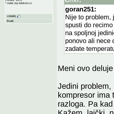
*.static.isp.telekom.rs.
goran251:
Nije to problem, 
+10481
Profil
spusti do recimo 
na spoljnoj jedi
ponovo ali nece 
zadate temperatu
Meni ovo deluje
Jedini problem,
kompresor ima te
razloga. Pa kad 
Kažem, laički, 