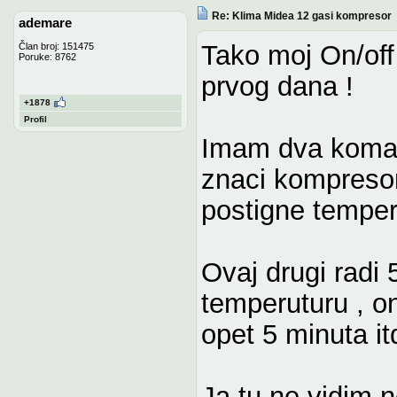
Re: Klima Midea 12 gasi kompresor
ademare
Tako moj On/off 
Član broj: 151475
Poruke: 8762
prvog dana !
+1878
Profil
Imam dva komada
znaci kompresor
postigne temper
Ovaj drugi radi
temperuturu , o
opet 5 minuta it
Ja tu ne vidim n