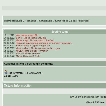
::
::
::
elitemadzone.org
TechZone
Klimatizacija
Klima Midea 12 gasi kompresor
Srodne teme
kvar midea msg 12hr
10.11.2010.
Servis 'Midea' klima uređaja
17.02.2012.
Midea msg 12hr nonstop u PreDef
05.03.2012.
Klima ne pali kompresor kada se prebaci na grejan..
20.09.2012.
Klima Midea 12 gasi kompresor
07.09.2013.
klima midea 12hr kompresor se brzo gasi
13.08.2017.
MIDEA klima uređaji - inverter
14.02.2024.
Vivax ili Midea inverter
10.04.2022.
Midea klima msf1 12hr
19.08.2022.
Korisnici aktivni u poslednjih 10 minuta
Registrovani:
1 (
Cadyweipt
)
Gosti:
1290
Ostale Informacije
EM uslovi koriscenja
. EM krei
Glavni RSS feed