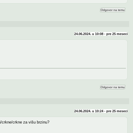
Odgovor na temu
24.06.2024. u 10:08 - pre
25 meseci
Odgovor na temu
24.06.2024. u 10:24 - pre
25 meseci
i/crkne/crkne za višu brzinu?