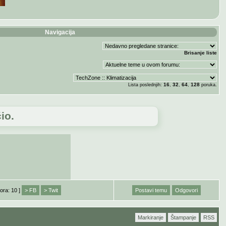
Navigacija
Brisanje liste
16
32
64
128
Lista poslednjih:
,
,
,
poruka.
io.
ora: 10 ]
> FB
> Twit
Postavi temu
Odgovori
Markiranje
Štampanje
RSS