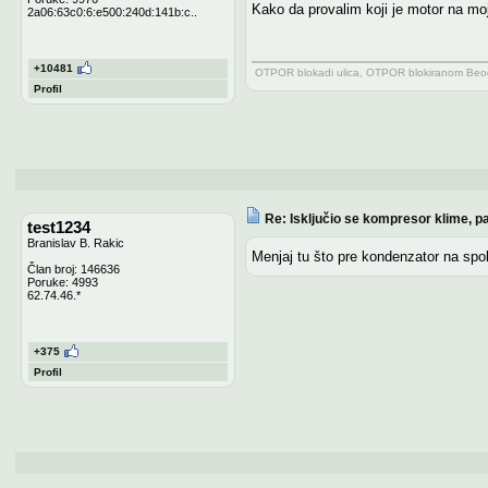
Kako da provalim koji je motor na moj
2a06:63c0:6:e500:240d:141b:c..
+10481
OTPOR blokadi ulica, OTPOR blokiranom Beogr
Profil
Re: Isključio se kompresor klime, pa
test1234
Branislav B. Rakic
Menjaj tu što pre kondenzator na spol
Član broj: 146636
Poruke: 4993
62.74.46.*
+375
Profil