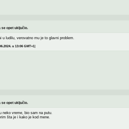
 se opet uključio.
u ludilu, verovatno mu je to glavni problem.
06.2024. u 13:06 GMT+1
]
 se opet uključio.
u neko vreme, bio sam na putu.
erim šta je i kako je kod mene.