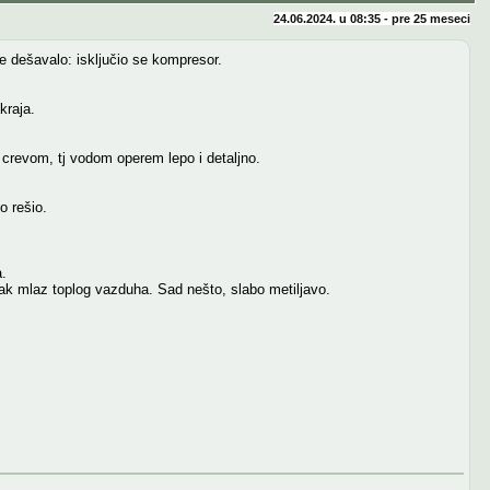
24.06.2024. u 08:35 - pre
25 meseci
je dešavalo: isključio se kompresor.
kraja.
a crevom, tj vodom operem lepo i detaljno.
o rešio.
.
 jak mlaz toplog vazduha. Sad nešto, slabo metiljavo.