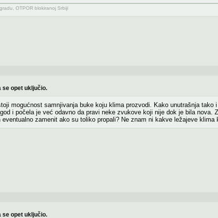
adu, OTPOR blokiranoj Srbiji
 se opet uključio.
oji mogućnost samnjivanja buke koju klima prozvodi. Kako unutrašnja tako i 
od i počela je već odavno da pravi neke zvukove koji nije dok je bila nova. 
h eventualno zamenit ako su toliko propali? Ne znam ni kakve ležajeve klima ko
 se opet uključio.