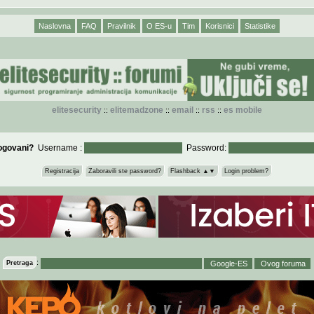
Naslovna
FAQ
Pravilnik
O ES-u
Tim
Korisnici
Statistike
elitesecurity
elitemadzone
email
rss
es mobile
::
::
::
::
logovani?
Username :
Password:
Registracija
Zaboravili ste password?
Flashback ▲▼
Login problem?
:
Pretraga