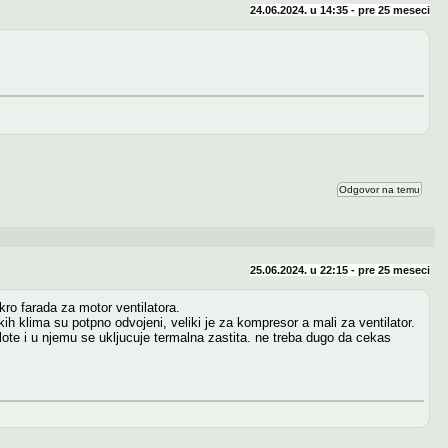
24.06.2024. u 14:35 - pre
25 meseci
Odgovor na temu
25.06.2024. u 22:15 - pre
25 meseci
ro farada za motor ventilatora.
ih klima su potpno odvojeni, veliki je za kompresor a mali za ventilator.
plote i u njemu se ukljucuje termalna zastita. ne treba dugo da cekas