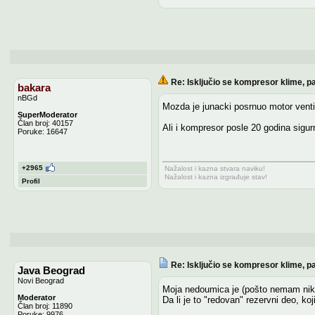
Re: Isključio se kompresor klime, pa
bakara
nBGd
Mozda je junacki posrnuo motor venti
SuperModerator
Član broj: 40157
Ali i kompresor posle 20 godina sigu
Poruke: 16647
+2965
Nažalost i kazna stvara naviku!
Nažalost i kazna izgrađuje stav!
Profil
Re: Isključio se kompresor klime, pa
Java Beograd
Novi Beograd
Moja nedoumica je (pošto nemam nikakv
Moderator
Da li je to "redovan" rezervni deo, ko
Član broj: 11890
Poruke: 9976