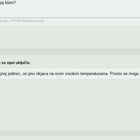
oj klimi?
adu, OTPOR blokiranoj Srbiji
 se opet uključio.
jnoj jedinici, on prvi rikjava na ovim visokim temperaturama. Prosto ne mogu 