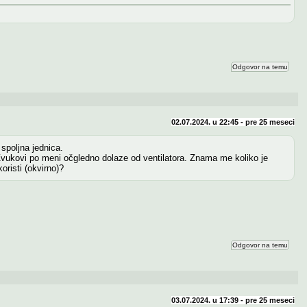
Odgovor na temu
02.07.2024. u 22:45 - pre
25 meseci
spoljna jednica.
Zvukovi po meni očgledno dolaze od ventilatora. Znama me koliko je
risti (okvirno)?
Odgovor na temu
03.07.2024. u 17:39 - pre
25 meseci