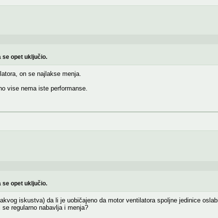
 se opet uključio.
latora, on se najlakse menja.
rno vise nema iste performanse.
 se opet uključio.
og iskustva) da li je uobičajeno da motor ventilatora spoljne jedinice oslab
ji se regularno nabavlja i menja?