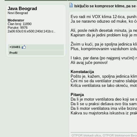
Isključio se kompresor klime, pa se 
Java Beograd
Novi Beograd
Evo radi mi VOX klima 12-tica, punih 1
Moderator
Ja se naravno oduzeo od muke, ko će
Član broj: 11890
Poruke: 9976
Ali, posle nekih desetak minuta, ja n
2a06:63c0:6:e500:240d:141b:c..
Kapiram da je jedini problem koji je m
Živim u kući, pa je spoljna jedinica 
+10481
Plus, komprimovanim vazduhom izduv
Profil
I tako, par dana (po najgoroj vrućini)
Ali avaj juče ponovo!
Konstatacija
Pošto je, kažem, spoljna jedinica kli
Čini mi se da ventilator znatno slabi
Krilca ventilatora se lako okreću, moto
Pitanja
Da li je motor ventilatora deo koji se 
Da li se u praksi dešava ovo šta sam
Da li motor ventilatora ima više brzi
Kakva su majstorska iskustva iz pra
OTPOR blokadi ulica, OTPOR blokiranom Beogr