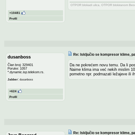
OTPOR blokadi ulica, OTPOR blokiranom Beogr
+10481
Profil
Re: Isključio se kompresor klime, pa
dusanboss
Da ne pokrećem novu temu. Da li post
Član broj: 329401
Poruke: 1057
Naime klima ima već nekih mislim 10g
*.dynamic.isp.telekom.rs.
pometno npr. podmazati ležajeve ili i
:
Jabber
dusanboss
+624
Profil
Re: Isključio se kompresor klime, pa