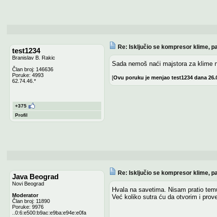
Re: Isključio se kompresor klime, pa
test1234
Branislav B. Rakic
Sada nemoš naći majstora za klime ni 
Član broj: 146636
Poruke: 4993
[
Ovu poruku je menjao test1234 dana 26.
62.74.46.*
+375
Profil
Re: Isključio se kompresor klime, pa
Java Beograd
Novi Beograd
Hvala na savetima. Nisam pratio tem
Moderator
Već koliko sutra ću da otvorim i prov
Član broj: 11890
Poruke: 9976
..0:6:e500:b9ac:e9ba:e94e:e0fa