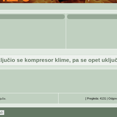
ključio se kompresor klime, pa se opet uključ
[ Pregleda: 4131 | Odgov
jučio.
aži