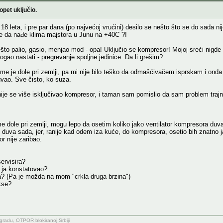
opet uključio.
8 leta, i pre par dana (po najvećoj vrućini) desilo se nešto što se do sada ni
 da nađe klima majstora u Junu na +40C ?!
ešto palio, gasio, menjao mod - opa! Uključio se kompresor! Mojoj sreći nigde 
ogao nastati - pregrevanje spoljne jedinice. Da li grešim?
klime je dole pri zemlji, pa mi nije bilo teško da odmašćivačem isprskam i ond
ao. Sve čisto, ko suza.
 nije se više isključivao kompresor, i taman sam pomislio da sam problem trajn
me dole pri zemlji, mogu lepo da osetim koliko jako ventilator kompresora duva
je duva sada, jer, ranije kad odem iza kuće, do kompresora, osetio bih znatno
r nije zaribao.
servisira?
 ja konstatovao?
na? (Pa je možda na mom "crkla druga brzina")
kse?
adu, OTPOR blokiranoj Srbiji