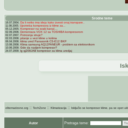
Srodne teme
Da li netko ima ideju kako izvesti onaj transpare..
16.07.2004.
Upotreba kompresora iz klime za...
11.08.2005.
Kompresor na svaki kanal....
05.12.2005.
Demontaza VOX 12 sa TOSHIBA kompresorom
02.09.2006.
Potrosnja struje?
02.07.2007.
pitanje u vezi klime u kolima
02.03.2008.
klima ured Panasonik CS-E12 BKP
06.04.2008.
Klima samsung AQ12FANEUR - problem sa elektronikom
13.08.2008.
Gde da nadjem kompresor?
10.06.2009.
lg qj208JAB kompresor za klima uredjaj
24.07.2009.
Is
::
::
::
elitemadzone.org
TechZone
Klimatizacija
Isključio se kompresor klime, pa se opet ukl
Pretraga teme:
Autor
Tr