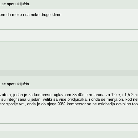
 se opet uključio.
rujem da moze i sa neke druge klime.
 se opet uključio.
nzatora, jedan je za kompresor uglavnom 35-40mikro farada za 12ke, i 1,5-2mik
u integrisana u jedan, veliki sa vise prikljucaka, i onda se menja on, kod nek
lator sporije vrti, onda je do njega 99% kompersor se ne oslobadja dovoljno to