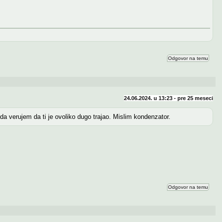
Odgovor na temu
24.06.2024. u 13:23 - pre
25 meseci
da verujem da ti je ovoliko dugo trajao. Mislim kondenzator.
Odgovor na temu