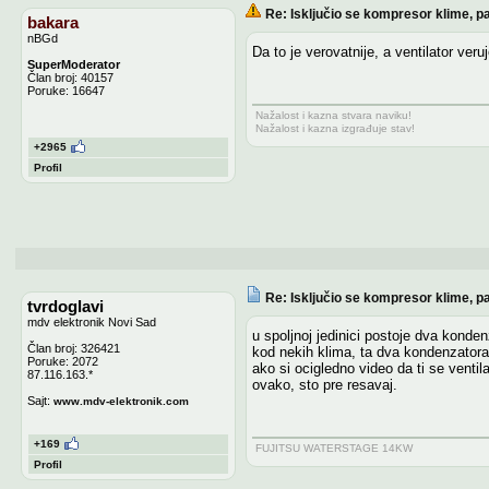
Re: Isključio se kompresor klime, pa
bakara
nBGd
Da to je verovatnije, a ventilator ve
SuperModerator
Član broj: 40157
Poruke: 16647
Nažalost i kazna stvara naviku!
Nažalost i kazna izgrađuje stav!
+2965
Profil
Re: Isključio se kompresor klime, pa
tvrdoglavi
mdv elektronik Novi Sad
u spoljnoj jedinici postoje dva konde
Član broj: 326421
kod nekih klima, ta dva kondenzatora s
Poruke: 2072
ako si ocigledno video da ti se venti
87.116.163.*
ovako, sto pre resavaj.
Sajt:
www.mdv-elektronik.com
+169
FUJITSU WATERSTAGE 14KW
Profil