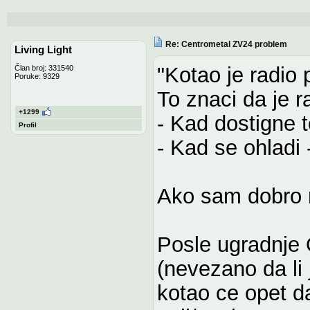
Re: Centrometal ZV24 problem
Living Light
"Kotao je radio 
Član broj: 331540
Poruke: 9329
To znaci da je r
+1299
- Kad dostigne 
Profil
- Kad se ohladi 
Ako sam dobro 
Posle ugradnje
(nevezano da li j
kotao ce opet da