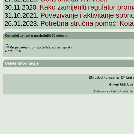
Kako zamijeniti regulator proma
30.11.2020.
Povezivanje i aktivitanje sobn
31.10.2021.
Potrebna stručna pomoć! Kota
26.01.2023.
Korisnici aktivni u poslednjih 10 minuta
Registrovani:
3 (
djodjo022
,
superr
,
gival
)
Gosti:
826
Ostale Informacije
EM uslovi koriscenja
. EM krei
Glavni RSS feed
Automati za kafu
Srpski pliv