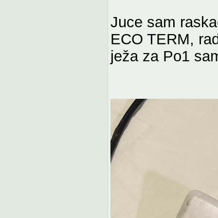
Juce sam raskac
ECO TERM, radi 
ježa za Po1 sa