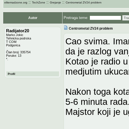
::
::
::
elitemadzone.org
TechZone
Grejanje
Centrometal ZV24 problem
Pretraga teme:
Autor
Tra
Centrometal ZV24 problem
Radijator20
Marko Jokic
Cao svima. Ima
Tehnicka podrska
T COM
Podgorica
da je razlog van
Član broj: 335754
Poruke: 13
Kotao je radio u
*.
medjutim ukucan
Profil
Nakon toga kot
5-6 minuta rada
Majstor koji je 