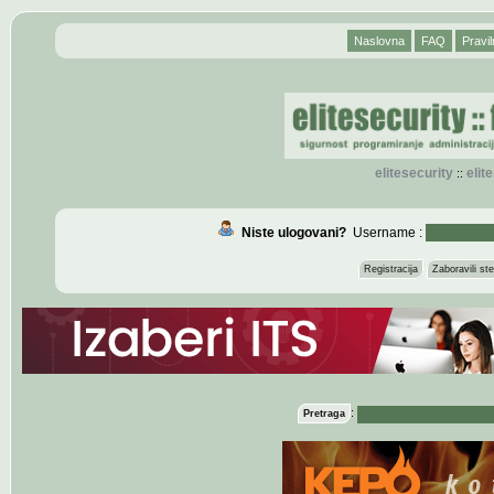
Naslovna
FAQ
Pravil
elitesecurity
eli
::
Niste ulogovani?
Username :
Registracija
Zaboravili s
:
Pretraga