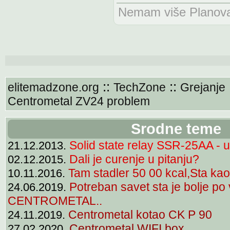
Nemam više Planova n
::
::
elitemadzone.org
TechZone
Grejanje
Centrometal ZV24 problem
Srodne teme
Solid state relay SSR-25AA - up
21.12.2013.
Dali je curenje u pitanju?
02.12.2015.
Tam stadler 50 00 kcal,Sta ka
10.11.2016.
Potreban savet sta je bolje po
24.06.2019.
CENTROMETAL..
Centrometal kotao CK P 90
24.11.2019.
Centrometal WIFI box
27.02.2020.