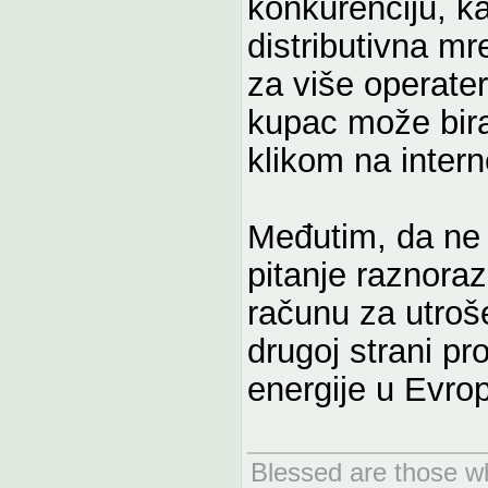
konkurenciju, k
distributivna m
za više operate
kupac može bira
klikom na intern
Međutim, da ne 
pitanje raznoraz
računu za utroš
drugoj strani pr
energije u Evrop
Blessed are those wh