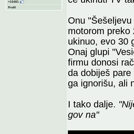
+10481
Profil
Onu "Šešeljevu 
motorom preko 2
ukinuo, evo 30 
Onaj glupi "Vesi
firmu donosi r
da dobiješ pare 
ga ignorišu, ali 
I tako dalje.
"Ni
gov na"