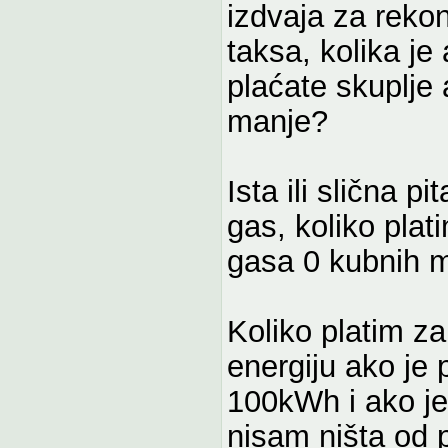
izdvaja za reko
taksa, kolika je 
plaćate skuplje 
manje?
Ista ili slična p
gas, koliko pla
gasa 0 kubnih 
Koliko platim z
energiju ako je
100kWh i ako je
nisam ništa od 