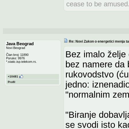
cease to be amused
Re: Novi Zakon o energetici menja tari
Java Beograd
Novi Beograd
Bez imalo želje
Član broj: 11890
Poruke: 9976
bez namere da 
*.static.isp.telekom.rs.
rukovodstvo (ću
+10481
jedno: iznenadi
Profil
"normalnim zem
"Biranje dobavlj
se svodi isto ka