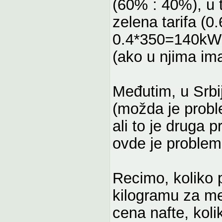
(60% : 40%), u 
zelena tarifa (
0.4*350=140kWh v
(ako u njima ima
Međutim, u Srbij
(možda je proble
ali to je druga p
ovde je problem
Recimo, koliko p
kilogramu za met
cena nafte, koli