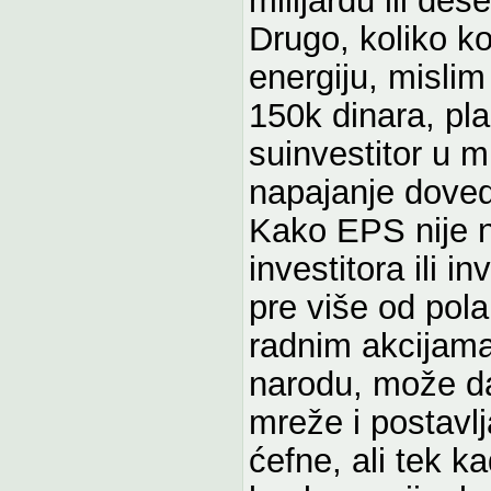
Drugo, koliko ko
energiju, mislim
150k dinara, pla
suinvestitor u m
napajanje doved
Kako EPS nije n
investitora ili 
pre više od pola
radnim akcijama
narodu, može d
mreže i postavl
ćefne, ali tek 