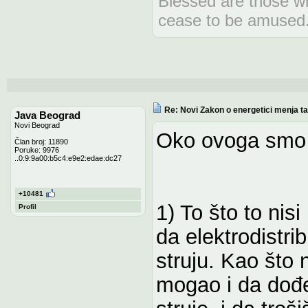
Blessed are those wh
cease to be amused
Re: Novi Zakon o energetici menja tari
Java Beograd
Novi Beograd
Oko ovoga smo v
Član broj: 11890
Poruke: 9976
..0:9:9a00:b5c4:e9e2:edae:dc27
+10481
1) To što to nisi
Profil
da elektrodistri
struju. Kao što n
mogao i da dođe