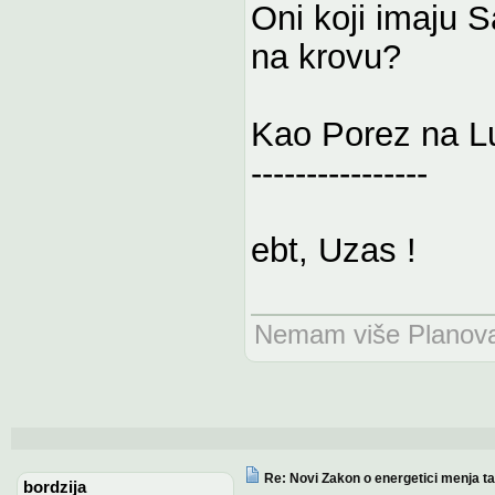
Oni koji imaju S
na krovu?
Kao Porez na L
----------------
ebt, Uzas !
Nemam više Planova n
Re: Novi Zakon o energetici menja tari
bordzija