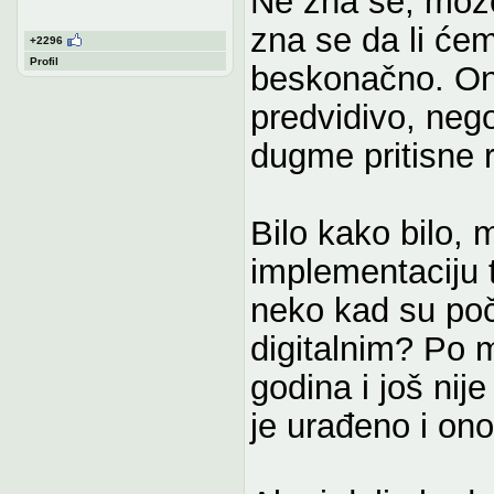
Ne zna se, može
zna se da li ćemo
+2296
Profil
beskonačno. Ono
predvidivo, nego
dugme pritisne r
Bilo kako bilo, 
implementaciju t
neko kad su poč
digitalnim? Po m
godina i još nij
je urađeno i ono