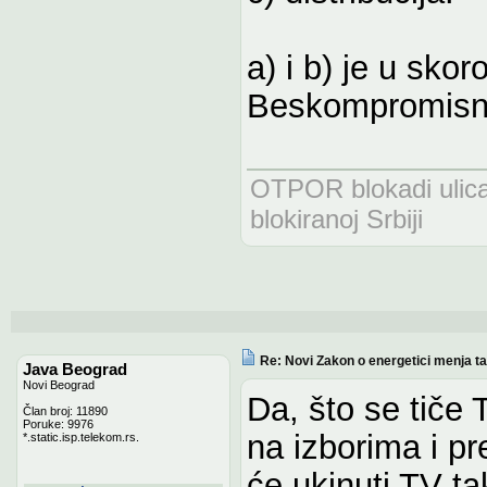
a) i b) je u sko
Beskompromisno.
OTPOR blokadi uli
blokiranoj Srbiji
Re: Novi Zakon o energetici menja tari
Java Beograd
Novi Beograd
Da, što se tiče
Član broj: 11890
Poruke: 9976
na izborima i p
*.static.isp.telekom.rs.
će ukinuti TV ta