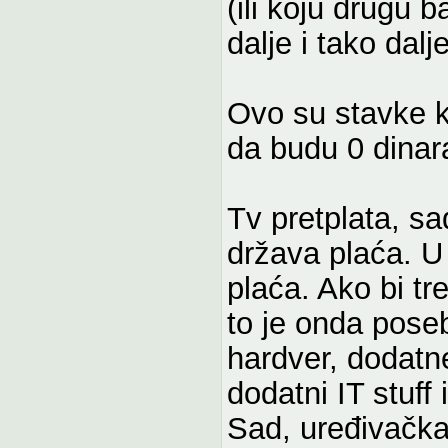
(ili koju drugu b
dalje i tako dal
Ovo su stavke 
da budu 0 dinar
Tv pretplata, sa
država plaća. U
plaća. Ako bi t
to je onda pose
hardver, dodatn
dodatni IT stuff 
Sad, uređivačka 