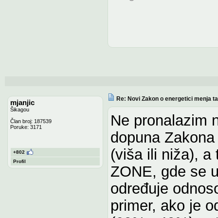
Re: Novi Zakon o energetici menja tari
mjanjic
Šikagou
Ne pronalazim n
Član broj: 187539
Poruke: 3171
dopuna Zakona o
(viša ili niža), 
+802
Profil
ZONE, gde se ude
određuje odnosom
primer, ako je od