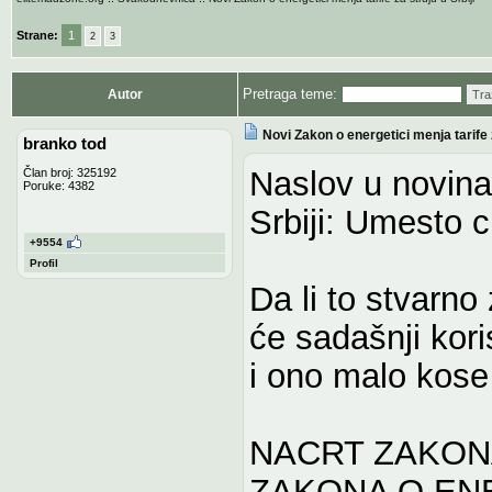
Strane:
1
2
3
Pretraga teme:
Autor
Tra
Novi Zakon o energetici menja tarife z
branko tod
Naslov u novinam
Član broj: 325192
Poruke: 4382
Srbiji: Umesto 
+9554
Profil
Da li to stvarno 
će sadašnji kori
i ono malo kose
NACRT ZAKON
ZAKONA O EN