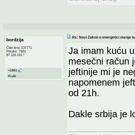
Re: Novi Zakon o energetici menja tari
bordzija
Ja imam kuću u 
Član broj: 137771
Poruke: 7661
87.116.181.*
mesečni račun j
jeftinije mi je 
+1551
Profil
napomenem jeftin
od 21h.
Dakle srbija je 