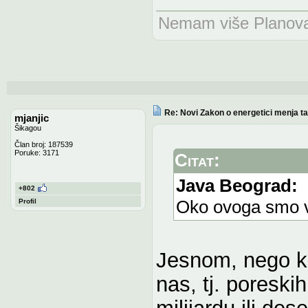
Nemam više Planova n
Re: Novi Zakon o energetici menja tari
mjanjic
Šikagou
Član broj: 187539
Poruke: 3171
Citat:
Java Beograd:
+802
Oko ovoga smo ve
Profil
Jesnom, nego k
nas, tj. poreski
milijardu ili des