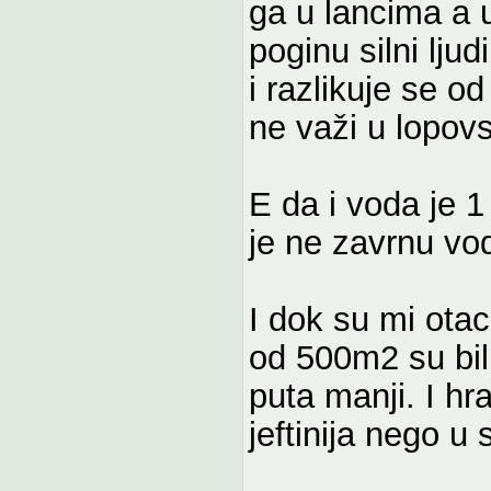
ga u lancima a u
poginu silni lju
i razlikuje se o
ne važi u lopovsk
E da i voda je 1
je ne zavrnu vo
I dok su mi otac
od 500m2 su bili
puta manji. I h
jeftinija nego u s