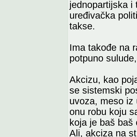
jednopartijska i 
uređivačka polit
takse.
Ima takođe na r
potpuno sulude,
Akcizu, kao poj
se sistemski po
uvoza, meso iz u
onu robu koju s
koja je baš baš 
Ali, akciza na st