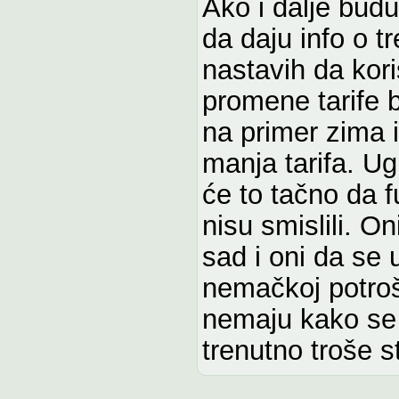
Ako i dalje budu
da daju info o t
nastavih da kor
promene tarife 
na primer zima i 
manja tarifa. U
će to tačno da 
nisu smislili. O
sad i oni da se 
nemačkoj potroš
nemaju kako se t
trenutno troše st