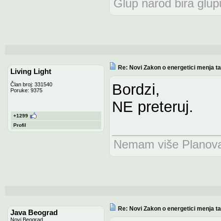
Glup narod bira glupu
Re: Novi Zakon o energetici menja tari
Living Light
Bordzi,
Član broj: 331540
Poruke: 9375
NE preteruj.
+1299
Profil
Nemam više Planova n
Re: Novi Zakon o energetici menja tari
Java Beograd
Novi Beograd