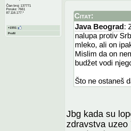
Član broj: 137771
Poruke: 7661
87.116.177.*
Citat:
Java Beograd
: 
+1551
nalupa protiv Srb
Profil
mleko, ali on ipa
Mislim da on nema
budžet vodi nje
Što ne ostaneš d
Jbg kada su lopo
zdravstva uzeo 