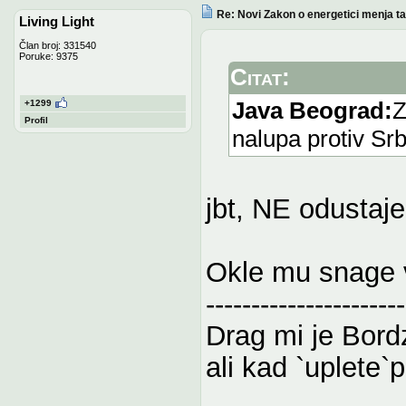
Re: Novi Zakon o energetici menja tari
Living Light
Član broj: 331540
Poruke: 9375
Citat:
Java Beograd:
Z
+1299
Profil
nalupa protiv Srb
jbt, NE odustaje
Okle mu snage v
----------------------
Drag mi je Bord
ali kad `uplete`po