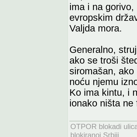
ima i na gorivo, 
evropskim drža
Valjda mora.
Generalno, struja
ako se troši šted
siromašan, ako 
noću njemu izno
Ko ima kintu, i
ionako ništa ne f
OTPOR blokadi uli
blokiranoj Srbiji