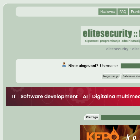
Naslovna
FAQ
Pravil
elitesecurity
eli
::
Niste ulogovani?
Username :
Registracija
Zaboravili s
:
Pretraga