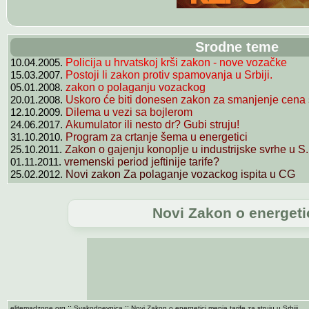
Srodne teme
10.04.2005.
Policija u hrvatskoj krši zakon - nove vozačke
15.03.2007.
Postoji li zakon protiv spamovanja u Srbiji.
05.01.2008.
zakon o polaganju vozackog
20.01.2008.
Uskoro će biti donesen zakon za smanjenje cena 
12.10.2009.
Dilema u vezi sa bojlerom
24.06.2017.
Akumulator ili nesto dr? Gubi struju!
31.10.2010.
Program za crtanje šema u energetici
25.10.2011.
Zakon o gajenju konoplje u industrijske svrhe u S.
01.11.2011.
vremenski period jeftinije tarife?
25.02.2012.
Novi zakon Za polaganje vozackog ispita u CG
Novi Zakon o energetici
::
::
elitemadzone.org
Svakodnevnica
Novi Zakon o energetici menja tarife za struju u Srbiji