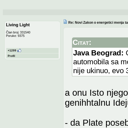
Re: Novi Zakon o energetici menja tari
Living Light
Član broj: 331540
Poruke: 9375
Citat:
Java Beograd:
O
+1299
Profil
automobila sa mo
nije ukinuo, evo 
a onu Isto njeg
genihhtalnu Idej
- da Plate pos