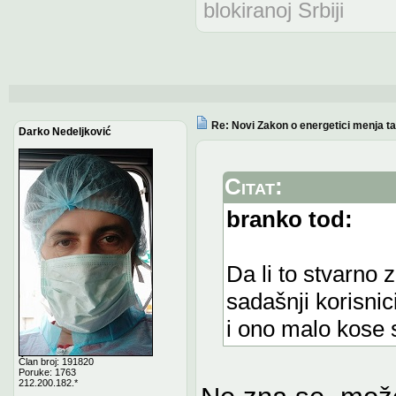
blokiranoj Srbiji
Re: Novi Zakon o energetici menja tari
Darko Nedeljković
Citat:
branko tod:
Da li to stvarno z
sadašnji korisnic
i ono malo kose 
Član broj: 191820
Poruke: 1763
212.200.182.*