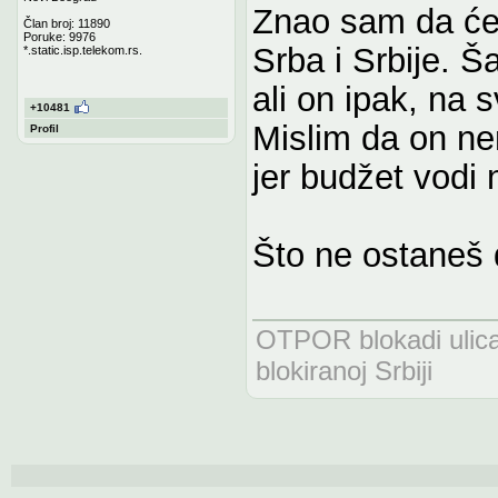
Znao sam da će 
Član broj: 11890
Poruke: 9976
Srba i Srbije. Š
*.static.isp.telekom.rs.
ali on ipak, na s
+10481
Mislim da on nem
Profil
jer budžet vodi
Što ne ostaneš 
OTPOR blokadi uli
blokiranoj Srbiji