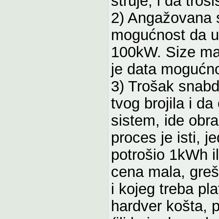
struje, i da troš
2) Angažovana s
mogućnost da 
100kW. Size ma
je data mogućn
3) Trošak snabd
tvog brojila i da
sistem, ide obra
proces je isti, 
potrošio 1kWh i
cena mala, greši
i kojeg treba pla
hardver košta, 