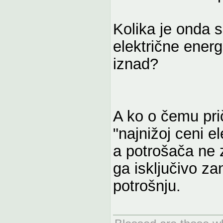
Kolika je onda 
električne energ
iznad?
A ko o čemu prič
"najnižoj ceni el
a potrošača ne 
ga isključivo z
potrošnju.