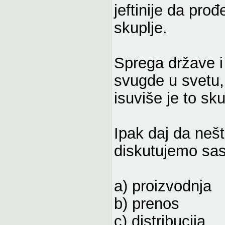
jeftinije da pr
skuplje.
Sprega države i
svugde u svetu,
isuviše je to sku
Ipak daj da neš
diskutujemo sasto
a) proizvodnja
b) prenos
c) distribucija.