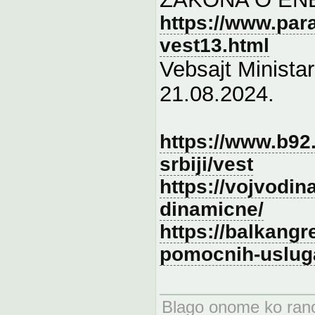
https://www.par
vest13.html
Vebsajt Ministar
21.08.2024.
https://www.b92.n
srbiji/vest
https://vojvodin
dinamicne/
https://balkangr
pomocnih-uslug
Blago onome ko rano 