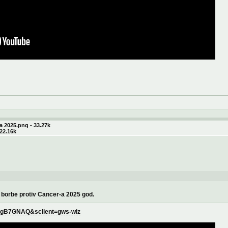
a 2025.png - 33.27k
22.16k
n borbe protiv Cancer-a 2025 god.
TagB7GNAQ&sclient=gws-wiz