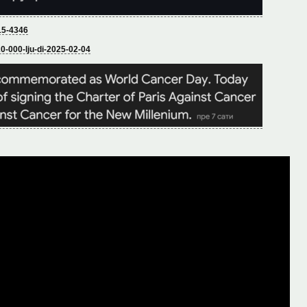
-15-4346
20-000-lju-di-2025-02-04