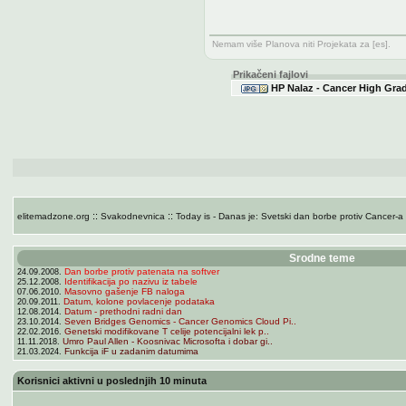
Nemam više Planova niti Projekata za [es].
Prikačeni fajlovi
HP Nalaz - Cancer High Grade
::
::
elitemadzone.org
Svakodnevnica
Today is - Danas je: Svetski dan borbe protiv Cancer-
Srodne teme
Dan borbe protiv patenata na softver
24.09.2008.
Identifikacija po nazivu iz tabele
25.12.2008.
Masovno gašenje FB naloga
07.06.2010.
Datum, kolone povlacenje podataka
20.09.2011.
Datum - prethodni radni dan
12.08.2014.
Seven Bridges Genomics - Cancer Genomics Cloud Pi..
23.10.2014.
Genetski modifikovane T celije potencijalni lek p..
22.02.2016.
Umro Paul Allen - Koosnivac Microsofta i dobar gi..
11.11.2018.
Funkcija iF u zadanim datumima
21.03.2024.
Korisnici aktivni u poslednjih 10 minuta