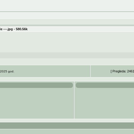
 ---.jpg - 580.56k
[ Pregleda: 246
a 2025 god.