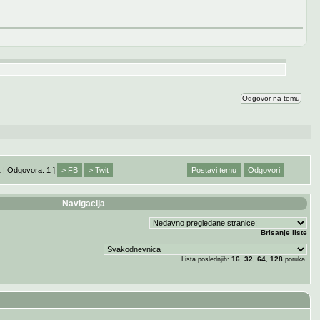
Odgovor na temu
1 | Odgovora: 1 ]
> FB
> Twit
Postavi temu
Odgovori
Navigacija
Brisanje liste
16
32
64
128
Lista poslednjih:
,
,
,
poruka.