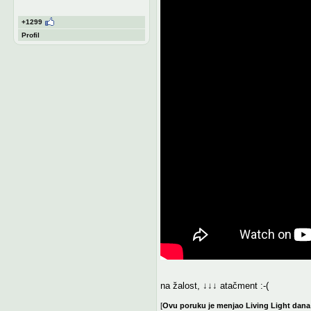
+1299
Profil
na žalost, ↓↓↓ atačment :-(
[
Ovu poruku je menjao Living Light dana