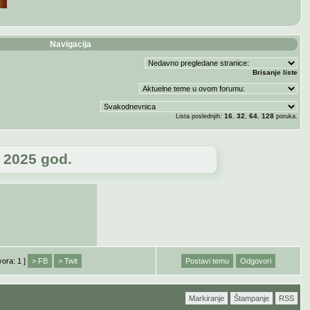
Navigacija
Brisanje liste
16
32
64
128
Lista poslednjih:
,
,
,
poruka.
a 2025 god.
vora: 1 ]
> FB
> Twit
Postavi temu
Odgovori
Markiranje
Štampanje
RSS