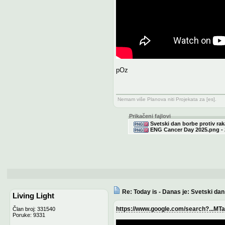
pOz
Nemam više Planova niti Projekata za [es].
Prikačeni fajlovi
Svetski dan borbe protiv rak
ENG Cancer Day 2025.png - 
Re: Today is - Danas je: Svetski da
Living Light
https://www.google.com/search?...M
Član broj: 331540
Poruke: 9331