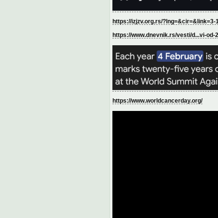
https://izjzv.org.rs/?lng=&cir=&link=3
https://www.dnevnik.rs/vesti/d...vi-od-
https://www.worldcancerday.org/