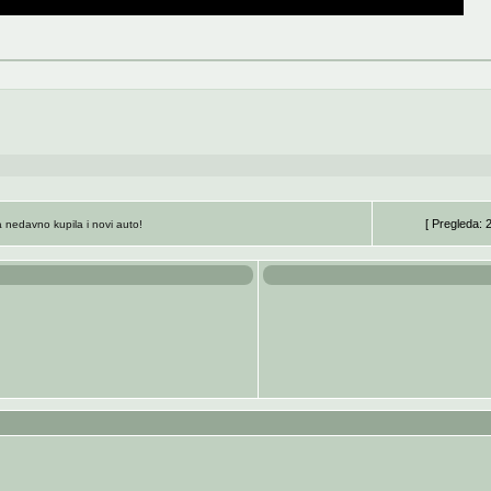
[ Pregleda: 
 nedavno kupila i novi auto!