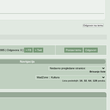
Odgovor na temu
2885 | Odgovora: 0 ]
> FB
> Twit
Postavi temu
Odgovori
Navigacija
Brisanje liste
16
32
64
128
Lista poslednjih:
,
,
,
poruka.