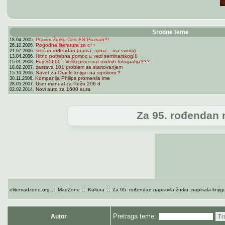
Srodne teme
Pravim Žurku-Ceo ES Pozvan!!!
18.04.2005.
Pogodna literatura za c++
26.10.2006.
srećan rođendan (nama, njima... ma svima)
21.07.2006.
Hitno potrebna pomoc u vezi seminarskog!!!
13.04.2006.
Fuji S5600 - Veliki procenat mutnih fotografija???
15.01.2008.
zastava 101 problem sa startovanjem
18.02.2007.
Savet za Oracle knjigu na srpskom ?
15.10.2006.
Kompanija Philips promenila ime
30.11.2006.
User manual za Pežo 206 d
28.05.2007.
Novi auto za 1600 eura
02.02.2014.
Za 95. rođendan n
::
::
::
elitemadzone.org
MadZone
Kultura
Za 95. rođendan napravila žurku, napisala knjigu
Pretraga teme:
Autor
Tr