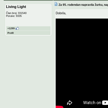
Za 95. rođendan napravila žurku, nap
Living Light
Dobrila,
Član broj: 331540
Poruke: 9335
+1299
Profil