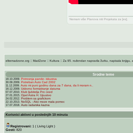
Nemam više Planova niti Projekata za [es].
::
::
::
elitemadzone.org
MadZone
Kultura
Za 95. rođendan napravila žurku, napisala knjigu, a
Srodne teme
Potrosnja pande- iskustva
18.10.2009.
Potreban Auto Cad 2002
30.09.2009.
Auto mi puni godinu dana za 7 dana, da li moram n..
11.12.2009.
Uslovno formatiranje datuma
16.12.2009.
Klub ljubitelja Pro ceed
07.07.2010.
Opel Astra H. Upustvo
27.01.2015.
Problem sa grafickom
24.02.2012.
NoSQL - Ako moze mala pomoc
22.10.2013.
Auto radarska kazna
17.07.2018.
Korisnici aktivni u poslednjih 10 minuta
Registrovani:
1 (
Living Light
)
Gosti:
820