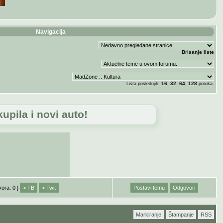
Navigacija
Brisanje liste
16
32
64
128
Lista poslednjih:
,
,
,
poruka.
upila i novi auto!
vora: 0 ]
> FB
> Twit
Postavi temu
Odgovori
Markiranje
Štampanje
RSS