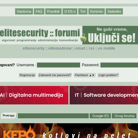
Naslovna
FAQ
Pravilnik
O ES-u
Tim
Korisnici
Statistike
elitesecurity
elitemadzone
email
rss
es mobile
::
::
::
::
logovani?
Username :
Password:
Registracija
Zaboravili ste password?
Flashback ▲▼
Login problem?
:
Pretraga