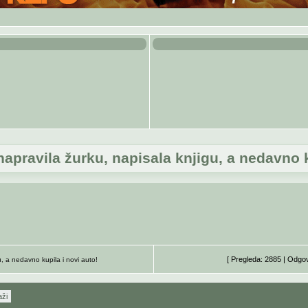
apravila žurku, napisala knjigu, a nedavno k
[ Pregleda: 2885 | Odgo
, a nedavno kupila i novi auto!
aži