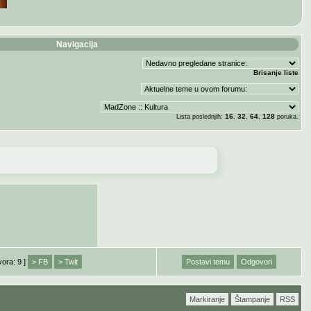
Navigacija
Brisanje liste
16
32
64
128
Lista poslednjih:
,
,
,
poruka.
vora: 9 ]
> FB
> Twit
Postavi temu
Odgovori
Markiranje
Štampanje
RSS