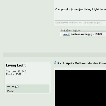
[
Ovu poruku je menjao Living Light dana
Nemam više Planova niti Projekata za [es].
Prikačeni fajlovi
Zastava roma.jpg - 53.63k
Re: 8. April - Međunarodni dan Rom
Living Light
Član broj: 331540
Poruke: 9362
+1299
Profil