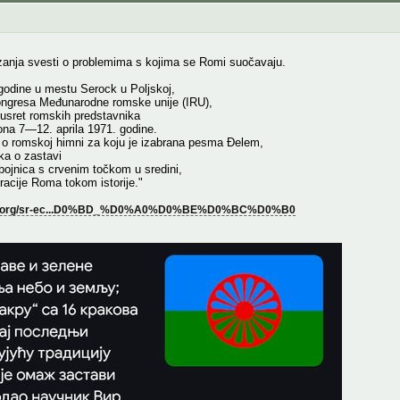
izanja svesti o problemima s kojima se Romi suočavaju.
godine u mestu Serock u Poljskoj,
ngresa Međunarodne romske unije (IRU),
usret romskih predstavnika
dona 7—12. aprila 1971. godine.
o romskoj himni za koju je izabrana pesma Đelem,
ka o zastavi
bojnica s crvenim točkom u sredini,
racije Roma tokom istorije."
pedia.org/sr-ec...D0%BD_%D0%A0%D0%BE%D0%BC%D0%B0