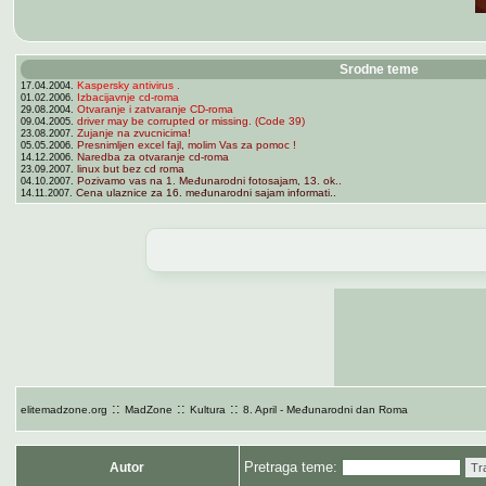
Srodne teme
Kaspersky antivirus .
17.04.2004.
Izbacijavnje cd-roma
01.02.2006.
Otvaranje i zatvaranje CD-roma
29.08.2004.
driver may be corrupted or missing. (Code 39)
09.04.2005.
Zujanje na zvucnicima!
23.08.2007.
Presnimljen excel fajl, molim Vas za pomoc !
05.05.2006.
Naredba za otvaranje cd-roma
14.12.2006.
linux but bez cd roma
23.09.2007.
Pozivamo vas na 1. Međunarodni fotosajam, 13. ok..
04.10.2007.
Cena ulaznice za 16. međunarodni sajam informati..
14.11.2007.
::
::
::
elitemadzone.org
MadZone
Kultura
8. April - Međunarodni dan Roma
Pretraga teme:
Autor
Tr