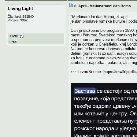
8. April - Međunarodni dan Roma
Living Light
"Međunarodni dan Roma, 8. april,
Član broj: 331540
Poruke: 9362
je dan proslave romske kulture i pod
Dan je službeno bio proglašen 1990. 
mestu četvrtog Svetskog romskog ko
+1299
u spomen na prvi veći međunarodni s
Profil
koji je održan u Chelsfieldu kraj Lon
Na tom je kongresu donesena odluka 
đelem (romski: Išao sam, išao) i odlu
za koju je odabrana plavo-zelena dvo
simbolom napretka i pokreta, ali i mig
↑↑↑ Izvor/Source:
https://sr.wiki