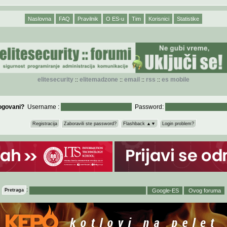
Naslovna
FAQ
Pravilnik
O ES-u
Tim
Korisnici
Statistike
elitesecurity
elitemadzone
email
rss
es mobile
::
::
::
::
logovani?
Username :
Password:
Registracija
Zaboravili ste password?
Flashback ▲▼
Login problem?
:
Pretraga