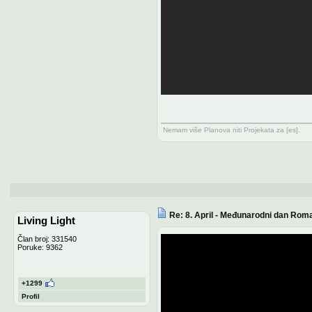
Nemam više Planova niti Projekata za [es].
Re: 8. April - Međunarodni dan Rom
Living Light
Član broj: 331540
Poruke: 9362
+1299
Profil