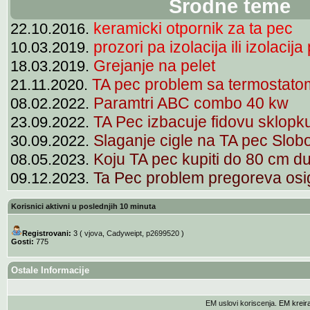
Srodne teme
keramicki otpornik za ta pec
22.10.2016.
prozori pa izolacija ili izolacij
10.03.2019.
Grejanje na pelet
18.03.2019.
TA pec problem sa termostato
21.11.2020.
Paramtri ABC combo 40 kw
08.02.2022.
TA Pec izbacuje fidovu sklopk
23.09.2022.
Slaganje cigle na TA pec Slo
30.09.2022.
Koju TA pec kupiti do 80 cm du
08.05.2023.
Ta Pec problem pregoreva osi
09.12.2023.
Korisnici aktivni u poslednjih 10 minuta
Registrovani:
3 (
vjova
,
Cadyweipt
,
p2699520
)
Gosti:
775
Ostale Informacije
EM uslovi koriscenja
. EM krei