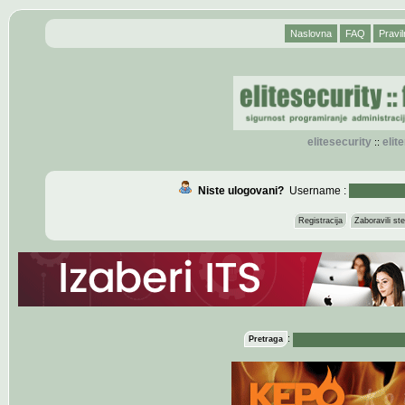
Naslovna
FAQ
Pravil
elitesecurity
eli
::
Niste ulogovani?
Username :
Registracija
Zaboravili s
:
Pretraga