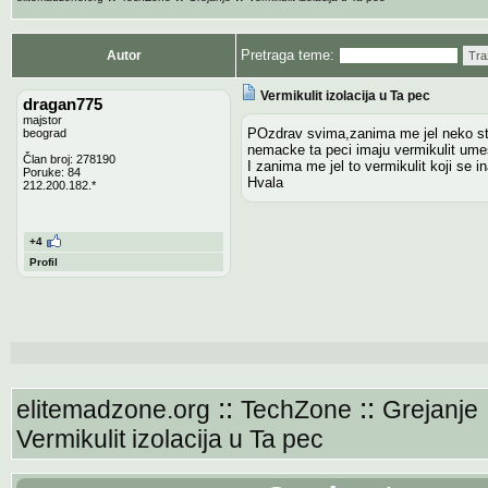
Pretraga teme:
Autor
Tra
Vermikulit izolacija u Ta pec
dragan775
majstor
POzdrav svima,zanima me jel neko sta
beograd
nemacke ta peci imaju vermikulit ume
Član broj: 278190
I zanima me jel to vermikulit koji se 
Poruke: 84
Hvala
212.200.182.*
+4
Profil
::
::
elitemadzone.org
TechZone
Grejanje
Vermikulit izolacija u Ta pec