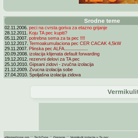
Srodne teme
peci na cvrsta goriva za etazno grijanje
02.11.2006.
Koju TA pec kupiti?
28.12.2011.
potrebna sema za ta pec !!!!
05.11.2007.
Termoakumulaciona pec CER CACAK 4,5kW
10.12.2017.
Plinska pec ALFA...................
29.11.2007.
izolacija klijenata default forwarding
20.09.2008.
rezervni delovi za TA pec
19.12.2012.
Gipsani zidovi - zvučna izolacija
25.10.2010.
Zvucna izolacija sobe
21.12.2009.
Spoljašna izolacija zidova
27.04.2010.
Vermikulit
::
::
::
elitemadzone.org
TechZone
Grejanje
Vermikulit izolacija u Ta pec