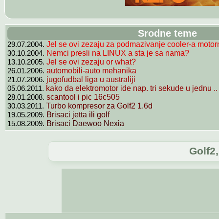
Srodne teme
29.07.2004.
Jel se ovi zezaju za podmazivanje cooler-a motorn
30.10.2004.
Nemci presli na LINUX a sta je sa nama?
13.10.2005.
Jel se ovi zezaju or what?
26.01.2006.
automobili-auto mehanika
21.07.2006.
jugofudbal liga u australiji
05.06.2011.
kako da elektromotor ide nap. tri sekude u jednu ..
28.01.2008.
scantool i pic 16c505
30.03.2011.
Turbo kompresor za Golf2 1.6d
19.05.2009.
Brisaci jetta ili golf
15.08.2009.
Brisaci Daewoo Nexia
Golf2,