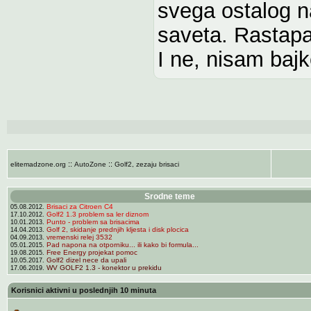
svega ostalog na
saveta. Rastapa
I ne, nisam bajk
::
::
elitemadzone.org
AutoZone
Golf2, zezaju brisaci
Srodne teme
Brisaci za Citroen C4
05.08.2012.
Golf2 1.3 problem sa ler diznom
17.10.2012.
Punto - problem sa brisacima
10.01.2013.
Golf 2, skidanje prednjih kljesta i disk plocica
14.04.2013.
vremenski relej 3532
04.09.2013.
Pad napona na otporniku... ili kako bi formula...
05.01.2015.
Free Energy projekat pomoc
19.08.2015.
Golf2 dizel nece da upali
10.05.2017.
WV GOLF2 1.3 - konektor u prekidu
17.06.2019.
Korisnici aktivni u poslednjih 10 minuta