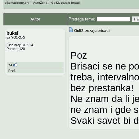
::
::
elitemadzone.org
AutoZone
Golf2, zezaju brisaci
Pretraga teme:
Autor
Tra
Golf2, zezaju brisaci
bukel
ex YU1KNO
Član broj: 313514
Poruke: 120
Poz
Brisaci se ne p
+3
Profil
treba, intervaln
bez prestanka!
Ne znam da li je
ne znam i gde se
Svaki savet bi 