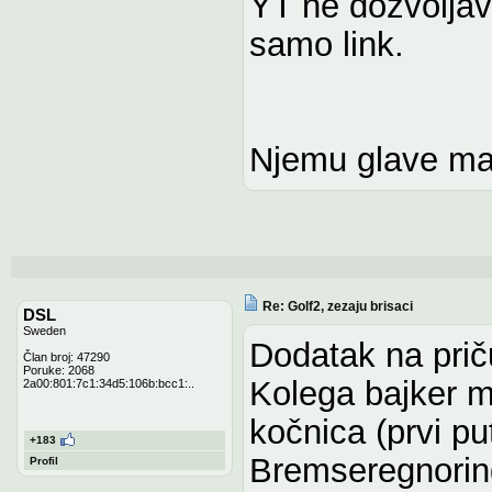
YT ne dozvoljav
samo link.
Njemu glave ma
Re: Golf2, zezaju brisaci
DSL
Sweden
Dodatak na prič
Član broj: 47290
Poruke: 2068
Kolega bajker m
2a00:801:7c1:34d5:106b:bcc1:..
kočnica (prvi p
+183
Bremseregnoring
Profil