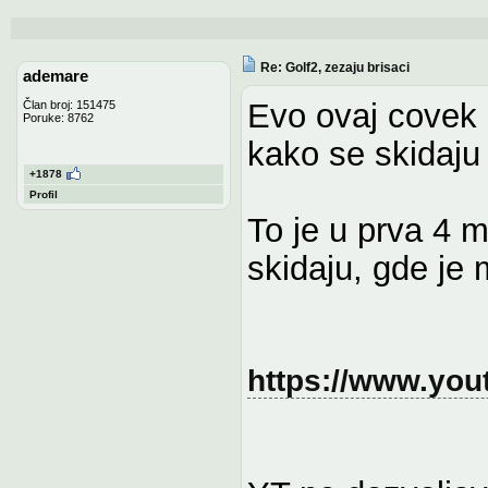
Re: Golf2, zezaju brisaci
ademare
Evo ovaj covek i
Član broj: 151475
Poruke: 8762
kako se skidaju 
+1878
Profil
To je u prva 4 
skidaju, gde je 
https://www.yo