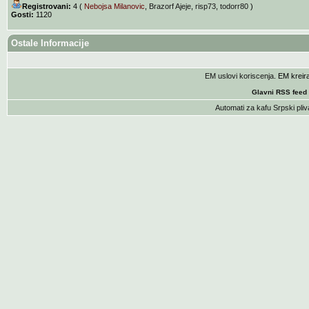
Registrovani:
4 (
Nebojsa Milanovic
,
Brazorf Ajeje
,
risp73
,
todorr80
)
Gosti:
1120
Ostale Informacije
EM uslovi koriscenja
. EM krei
Glavni RSS feed
Automati za kafu
Srpski pliv