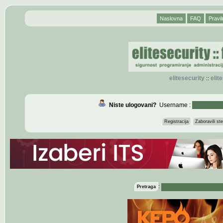
Naslovna
FAQ
Pravil
elitesecurity
eli
::
Niste ulogovani?
Username :
Registracija
Zaboravili s
:
Pretraga