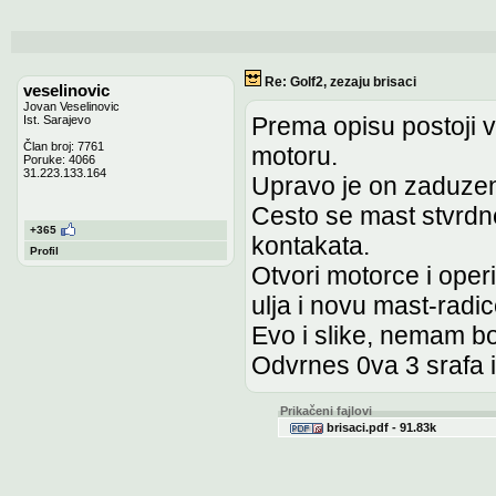
Re: Golf2, zezaju brisaci
veselinovic
Jovan Veselinovic
Prema opisu postoji v
Ist. Sarajevo
Član broj: 7761
motoru.
Poruke: 4066
31.223.133.164
Upravo je on zaduzen 
Cesto se mast stvrdne
+365
kontakata.
Profil
Otvori motorce i oper
ulja i novu mast-radic
Evo i slike, nemam bo
Odvrnes 0va 3 srafa i 
Prikačeni fajlovi
brisaci.pdf - 91.83k