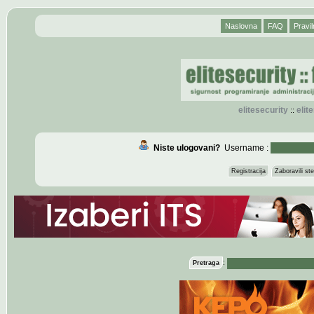
Naslovna
FAQ
Pravil
elitesecurity
eli
::
Niste ulogovani?
Username :
Registracija
Zaboravili s
:
Pretraga