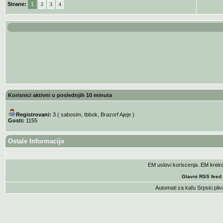
Strane:
1
2
3
4
Korisnici aktivni u poslednjih 10 minuta
Registrovani:
3 (
sabosim
,
tbbok
,
Brazorf Ajeje
)
Gosti:
1155
Ostale Informacije
EM uslovi koriscenja
. EM krei
Glavni RSS feed
Automati za kafu
Srpski pliv