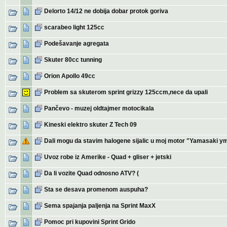
Delorto 14/12 ne dobija dobar protok goriva
scarabeo light 125cc
Podešavanje agregata
Skuter 80cc tunning
Orion Apollo 49cc
Problem sa skuterom sprint grizzy 125ccm,nece da upali
Pančevo - muzej oldtajmer motocikala
Kineski elektro skuter Z Tech 09
Dali mogu da stavim halogene sijalic u moj motor "Yamasaki 
Uvoz robe iz Amerike - Quad + gliser + jetski
Da li vozite Quad odnosno ATV? (
Sta se desava promenom auspuha?
Sema spajanja paljenja na Sprint MaxX
Pomoc pri kupovini Sprint Grido