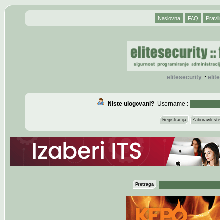
Naslovna
FAQ
Pravil
elitesecurity
eli
::
Niste ulogovani?
Username :
Registracija
Zaboravili s
:
Pretraga