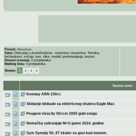
Forum:
MotoZone
Opis:
Diskusija o dvotočkašima - motorima i skuterima. Tehnika,
bezbednost, vožnja, ture, slike, modeli, predstavljanja, testovi.
Dnevni izvestaj:
3 pretplatnika
Mailing lista:
4 pretplatnika
Strane:
1
2
3
4
Naslov teme
Keeway ARN 150cc
Skidanje blokade sa elektricnog skutera Eagle Max
Peugeot vivacity 50ccm 2005 gubi snagu
Nemačka zabranjuje M+S gume 2024. godine
Sym Symply 50, 4T skuter se gasi kad stanem.