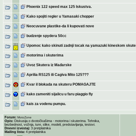
Phoenix 122 speed max 125 Iskustva.
Kako spojiti regler u Yamasaki chopper
Neocuvane plastike-da li kupovati nove
budzenje spydera 50cc
Upomoc kako skinuti zadnji tocak na yamazuki kineskom skuter
motorima i skuterima
Uvoz Skutera iz Mađarske
Aprilia RS125 ili Cagiva Mito 125???
Kvar il blokada na skuteru POMAGAJTE
kako zameniti sijalicu u faru piaggio fly
kais za vodenu pumpu.
Forum:
MotoZone
Opis:
Diskusija o dvotočkašima - motorima i skuterima. Tehnika,
bezbednost, vožnja, ture, slike, modeli, predstavljanja, testovi.
Dnevni izvestaj:
3 pretplatnika
Mailing lista:
4 pretplatnika