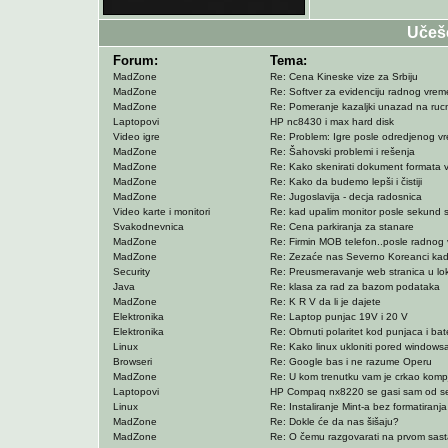
Učeš
Forum:
Tema:
MadZone
Re: Cena Kineske vize za Srbiju
MadZone
Re: Softver za evidenciju radnog vre
MadZone
Re: Pomeranje kazaljki unazad na rucn
Laptopovi
HP nc8430 i max hard disk
Video igre
Re: Problem: Igre posle odredjenog vr
MadZone
Re: Šahovski problemi i rešenja
MadZone
Re: Kako skenirati dokument formata
MadZone
Re: Kako da budemo lepši i čistiji
MadZone
Re: Jugoslavija - decja radosnica
Video karte i monitori
Re: kad upalim monitor posle sekund se
Svakodnevnica
Re: Cena parkiranja za stanare
MadZone
Re: Firmin MOB telefon..posle radnog v
MadZone
Re: Zezaće nas Severno Koreanci kad
Security
Re: Preusmeravanje web stranica u lok
Java
Re: klasa za rad za bazom podataka
MadZone
Re: K R V da li je dajete
Elektronika
Re: Laptop punjac 19V i 20 V
Elektronika
Re: Obrnuti polaritet kod punjaca i bate
Linux
Re: Kako linux ukloniti pored windows
Browseri
Re: Google bas i ne razume Operu
MadZone
Re: U kom trenutku vam je crkao komp
Laptopovi
HP Compaq nx8220 se gasi sam od s
Linux
Re: Instaliranje Mint-a bez formatiranja
MadZone
Re: Dokle će da nas šišaju?
MadZone
Re: O čemu razgovarati na prvom sas