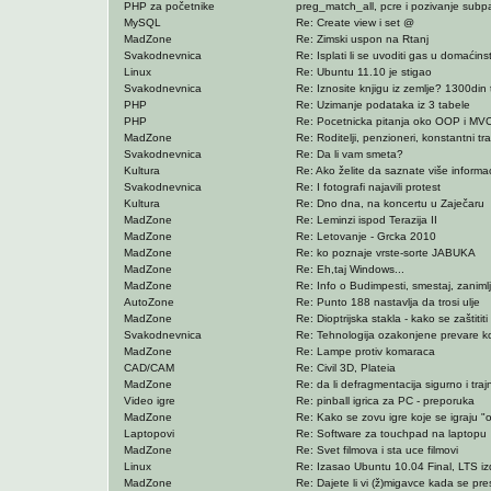
PHP za početnike
preg_match_all, pcre i pozivanje subp
MySQL
Re: Create view i set @
MadZone
Re: Zimski uspon na Rtanj
Svakodnevnica
Re: Isplati li se uvoditi gas u domaćin
Linux
Re: Ubuntu 11.10 je stigao
Svakodnevnica
Re: Iznosite knjigu iz zemlje? 1300din 
PHP
Re: Uzimanje podataka iz 3 tabele
PHP
Re: Pocetnicka pitanja oko OOP i MV
MadZone
Re: Roditelji, penzioneri, konstantni tra
Svakodnevnica
Re: Da li vam smeta?
Kultura
Re: Ako želite da saznate više informac
Svakodnevnica
Re: I fotografi najavili protest
Kultura
Re: Dno dna, na koncertu u Zaječaru
MadZone
Re: Leminzi ispod Terazija II
MadZone
Re: Letovanje - Grcka 2010
MadZone
Re: ko poznaje vrste-sorte JABUKA
MadZone
Re: Eh,taj Windows...
MadZone
Re: Info o Budimpesti, smestaj, zanimlj
AutoZone
Re: Punto 188 nastavlja da trosi ulje
MadZone
Re: Dioptrijska stakla - kako se zaštitit
Svakodnevnica
Re: Tehnologija ozakonjene prevare koj
MadZone
Re: Lampe protiv komaraca
CAD/CAM
Re: Civil 3D, Plateia
MadZone
Re: da li defragmentacija sigurno i trajn
Video igre
Re: pinball igrica za PC - preporuka
MadZone
Re: Kako se zovu igre koje se igraju "of
Laptopovi
Re: Software za touchpad na laptopu
MadZone
Re: Svet filmova i sta uce filmovi
Linux
Re: Izasao Ubuntu 10.04 Final, LTS iz
MadZone
Re: Dajete li vi (ž)migavce kada se pre