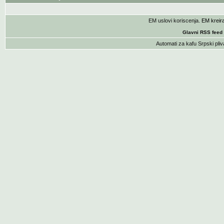
EM uslovi koriscenja
. EM krei
Glavni RSS feed
Automati za kafu
Srpski pliv