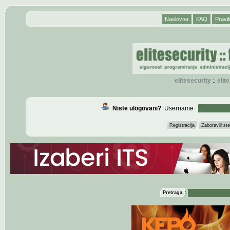
Naslovna
FAQ
Pravil
elitesecurity
eli
::
Niste ulogovani?
Username :
Registracija
Zaboravili s
:
Pretraga