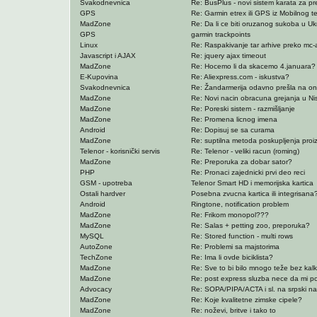
Svakodnevnica
Re: BusPlus - novi sistem karata za p
GPS
Re: Garmin etrex ili GPS iz Mobilnog t
MadZone
Re: Da li ce biti oruzanog sukoba u Uk
GPS
garmin trackpoints
Linux
Re: Raspakivanje tar arhive preko mc-
Javascript i AJAX
Re: jquery ajax timeout
MadZone
Re: Hocemo li da skacemo 4.januara?
E-Kupovina
Re: Aliexpress.com - iskustva?
Svakodnevnica
Re: Žandarmerija odavno prešla na o
MadZone
Re: Novi nacin obracuna grejanja u Ni
MadZone
Re: Poreski sistem - razmišljanje
MadZone
Re: Promena licnog imena
Android
Re: Dopisuj se sa curama
MadZone
Re: suptilna metoda poskupljenja proi
Telenor - korisnički servis
Re: Telenor - veliki racun (roming)
MadZone
Re: Preporuka za dobar sator?
PHP
Re: Pronaci zajednicki prvi deo reci
GSM - upotreba
Telenor Smart HD i memorijska kartica
Ostali hardver
Posebna zvucna kartica ili integrisana
Android
Ringtone, notification problem
MadZone
Re: Frikom monopol???
MadZone
Re: Salas + petting zoo, preporuka?
MySQL
Re: Stored function - multi rows
AutoZone
Re: Problemi sa majstorima
TechZone
Re: Ima li ovde biciklista?
MadZone
Re: Sve to bi bilo mnogo teže bez kalku
MadZone
Re: post express sluzba nece da mi po
Advocacy
Re: SOPA/PIPA/ACTA i sl. na srpski na
MadZone
Re: Koje kvalitetne zimske cipele?
MadZone
Re: noževi, britve i tako to