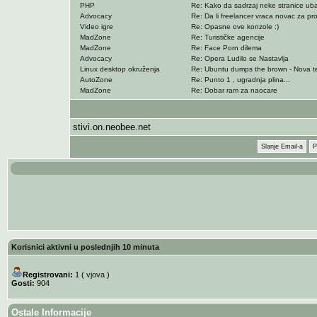
PHP
Re: Kako da sadrzaj neke stranice ub
Advocacy
Re: Da li freelancer vraca novac za proje
Video igre
Re: Opasne ove konzole :)
MadZone
Re: Turističke agencije
MadZone
Re: Face Porn dilema
Advocacy
Re: Opera Ludilo se Nastavlja
Linux desktop okruženja
Re: Ubuntu dumps the brown - Nova te
AutoZone
Re: Punto 1 , ugradnja plina...
MadZone
Re: Dobar ram za naocare
stivi.on.neobee.net
Slanje Email-a
P
Korisnici aktivni u poslednjih 10 minuta
Registrovani:
1 (
vjova
)
Gosti:
904
Ostale Informacije