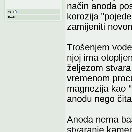
način anoda post
+5
korozija "pojede
Profil
zamijeniti novo
Trošenjem vode u
njoj ima otopljen
željezom stvara 
vremenom procur
magnezija kao "m
anodu nego čitav
Anoda nema baš n
stvaranje kamenc