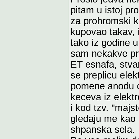
pitam u istoj pr
za prohromski k
kupovao takav, i
tako iz godine u
sam nekakve pr
ET esnafa, stva
se preplicu elek
pomene anodu od
keceva iz elekt
i kod tzv. "maj
gledaju me kao 
shpanska sela.