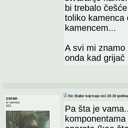
bi trebalo češće
toliko kamenca 
kamencem...
A svi mi znamo d
onda kad grijač p
Re: Bojler koji traje već 20-30 godina
zoran
tv service
Pa šta je vama.
021
komponentama k