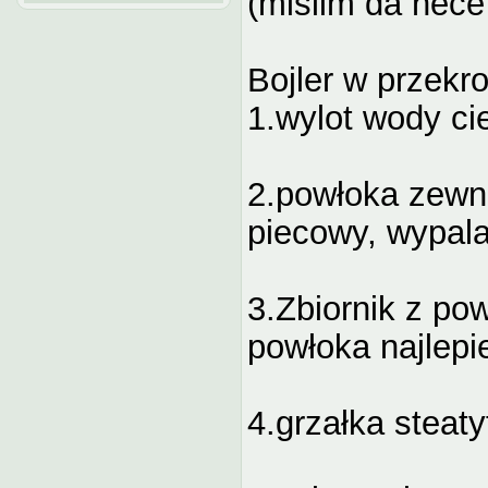
(mislim da nece 
Bojler w przekro
1.wylot wody cie
2.powłoka zewnęt
piecowy, wypal
3.Zbiornik z po
powłoka najlepi
4.grzałka stea