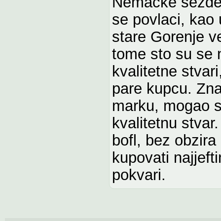
Nemacke sezdese
se povlaci, kao 
stare Gorenje v
tome sto su se 
kvalitetne stvar
pare kupcu. Zna
marku, mogao si
kvalitetnu stvar
bofl, bez obzira
kupovati najjefti
pokvari.