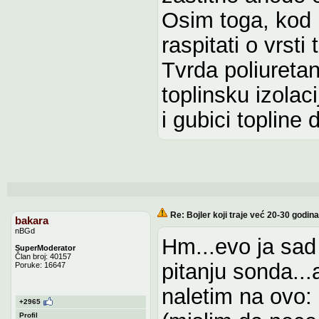
Osim toga, kod
raspitati o vrsti
Tvrda poliuretan
toplinsku izolac
i gubici topline
Re: Bojler koji traje već 20-30 godina
bakara
nBGd
Hm...evo ja sad
SuperModerator
Član broj: 40157
pitanju sonda...a
Poruke: 16647
naletim na ovo:
+2965
Profil