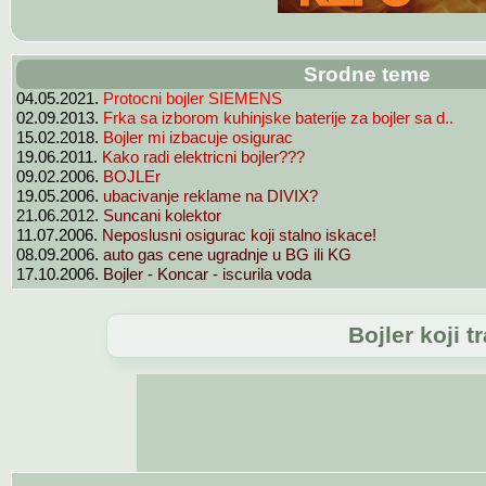
Srodne teme
04.05.2021.
Protocni bojler SIEMENS
02.09.2013.
Frka sa izborom kuhinjske baterije za bojler sa d..
15.02.2018.
Bojler mi izbacuje osigurac
19.06.2011.
Kako radi elektricni bojler???
09.02.2006.
BOJLEr
19.05.2006.
ubacivanje reklame na DIVIX?
21.06.2012.
Suncani kolektor
11.07.2006.
Neposlusni osigurac koji stalno iskace!
08.09.2006.
auto gas cene ugradnje u BG ili KG
17.10.2006.
Bojler - Koncar - iscurila voda
Bojler koji t