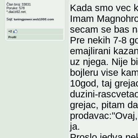
Član broj: 33831
Kada smo vec kod
Poruke: 578
*.dial.b92.net.
Imam Magnohrom-
Sajt:
tuningpower.web1000.com
secam se bas na
+2
Pre nekih 7-8 go
Profil
emajlirani kaza
uz njega. Nije bi
bojleru vise k
10god, taj greja
duzini-rascvetao
grejac, pitam da
prodavac:"Ovaj,
ja.
Proslo jedva ne