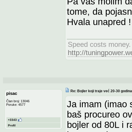
Pa vas molim da
tome, da pojasn
Hvala unapred !
Speed costs money. 
http://tuningpower.
Re: Bojler koji traje već 20-30 godina
pisac
Ja imam (imao s
Član broj: 13046
Poruke: 4577
baš procureo ov
+3343
bojler od 80L i
Profil