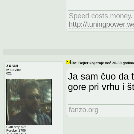
Speed costs money. 
http://tuningpower.
Re: Bojler koji traje već 20-30 godina
zoran
tv service
Ja sam čuo da t
021
gore pri vrhu i š
fanzo.org
Član broj: 426
Poruke: 2706
212.200.145.*