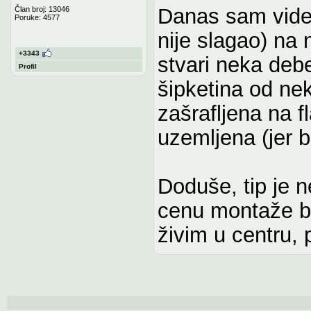
Danas sam vide
Član broj: 13046
Poruke: 4577
nije slagao) na
+3343
stvari neka deb
Profil
šipketina od nek
zašrafljena na fl
uzemljena (jer b
Doduše, tip je 
cenu montaže bo
živim u centru,