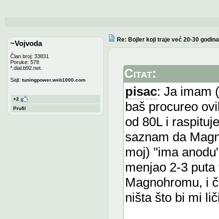
Re: Bojler koji traje već 20-30 godina
~Vojvoda
Član broj: 33831
Poruke: 578
*.dial.b92.net.
Citat:
Sajt:
tuningpower.web1000.com
pisac
: Ja imam 
+2
baš procureo ovi
Profil
od 80L i raspitu
saznam da Magnoh
moj) "ima anodu"
menjao 2-3 puta f
Magnohromu, i či
ništa što bi mi li