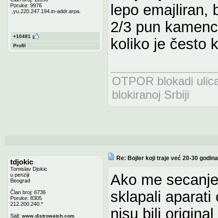
lepo emajliran, 
Poruke: 9976
..yu.220.247.194.in-addr.arpa.
2/3 pun kamenc
+10481
koliko je često 
Profil
OTPOR blokadi uli
blokiranoj Srbiji
Re: Bojler koji traje već 20-30 godina
tdjokic
Tomislav Djokic
Ako me secanje
u penziji
Beograd
sklapali aparat
Član broj: 6736
Poruke: 8305
212.200.240.*
nisu bili origin
Sajt:
www.distrowatch.com