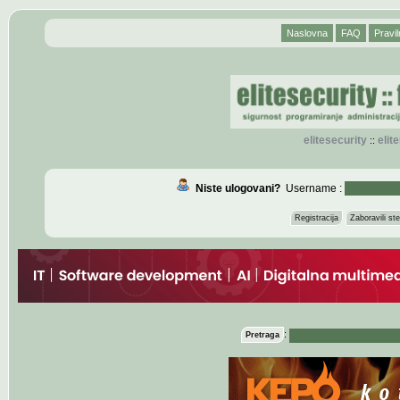
Naslovna
FAQ
Pravil
elitesecurity
eli
::
Niste ulogovani?
Username :
Registracija
Zaboravili s
:
Pretraga