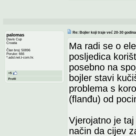
Re: Bojler koji traje već 20-30 godina
palomas
Davis Cup
Ma radi se o ele
Croatia
Član broj: 50896
posljedica korišt
Poruke: 666
*.adsl.net.t-com.hr.
posebno na spoje
+5
bojler stavi kuč
Profil
problema s koroz
(flanđu) od poc
Vjerojatno je ta
način da cijev 