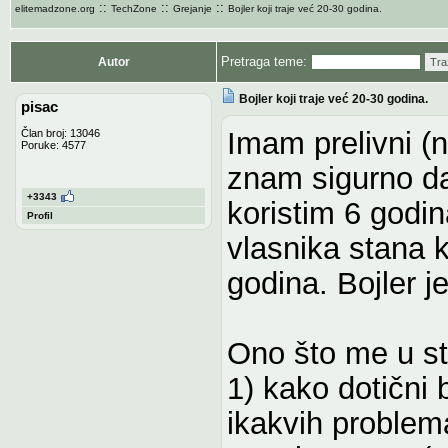
::
::
::
elitemadzone.org
TechZone
Grejanje
Bojler koji traje već 20-30 godina.
Pretraga teme:
Autor
Tra
Bojler koji traje već 20-30 godina.
pisac
Imam prelivni (ni
Član broj: 13046
Poruke: 4577
znam sigurno da
+3343
koristim 6 godin
Profil
vlasnika stana k
godina. Bojler 
Ono što me u st
1) kako dotični 
ikakvih problema,