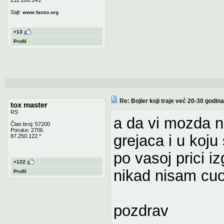
Sajt:
www.fanzo.org
+13
Profil
Re: Bojler koji traje već 20-30 godina
tox master
RS
a da vi mozda n
Član broj: 57200
Poruke: 2706
grejaca i u koj
87.250.122.*
po vasoj prici i
+122
nikad nisam cuo
Profil
pozdrav