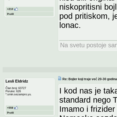
niskopritisni bo
+210
pod pritiskom, j
Profil
lonac.
Na svetu postoje samo
Re: Bojler koji traje već 20-30 godina
Lesli Eldridz
I kod nas je tak
Član broj: 63727
Poruke: 626
*.smin.sezampro.yu.
standard nego Ti
Imamo i frizider
+558
Profil