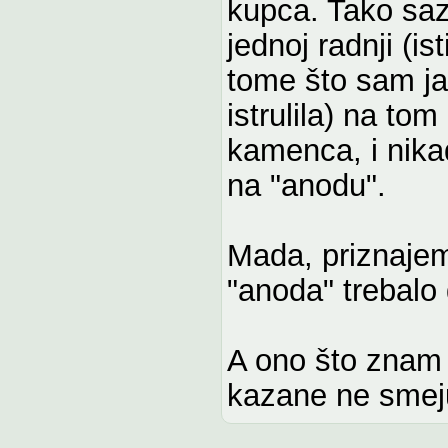
kupca. Tako sa
jednoj radnji (i
tome što sam ja 
istrulila) na to
kamenca, i nikad
na "anodu".
Mada, priznaje
"anoda" trebalo 
A ono što znam 
kazane ne smeju