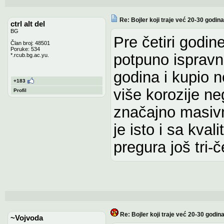
Re: Bojler koji traje već 20-30 godina
ctrl alt del
BG
Pre četiri godin
Član broj: 48501
Poruke: 534
potpuno ispravn
*.rcub.bg.ac.yu.
godina i kupio n
+183
više korozije ne
Profil
značajno masivnij
je isto i sa kva
pregura još tri-če
Re: Bojler koji traje već 20-30 godina
~Vojvoda