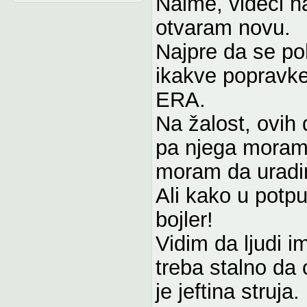
Naime, videći n
otvaram novu.
Najpre da se poh
ikakve popravke
ERA.
Na žalost, ovih
pa njega moram
moram da uradim
Ali kako u potpu
bojler!
Vidim da ljudi im
treba stalno da 
je jeftina struja.