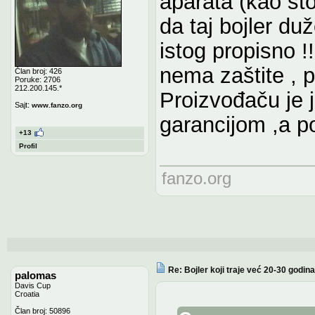
aparata (kao što
da taj bojler duž
istog propisno 
nema zaštite , p
Član broj: 426
Poruke: 2706
212.200.145.*
Proizvođaču je 
Sajt:
www.fanzo.org
garancijom ,a p
+13
Profil
fanzo.org
Re: Bojler koji traje već 20-30 godina
palomas
Davis Cup
Croatia
Član broj: 50896