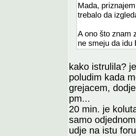
Mada, priznajem
trebalo da izgled
A ono što znam 
ne smeju da idu b
kako istrulila? j
poludim kada m
grejacem, dodje
pm...
20 min. je kolu
samo odjednom u
udje na istu foru