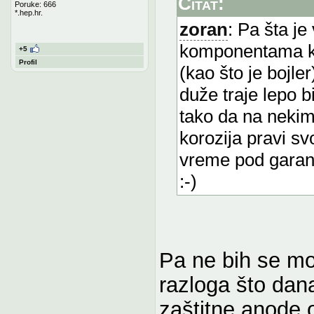
Citat:
Poruke: 666
*.hep.hr.
zoran
: Pa šta j
komponentama ko
+5
Profil
(kao što je bojle
duže traje lepo bi
tako da na nekim
korozija pravi sv
vreme pod garanc
:-)
Pa ne bih se mog
razloga što dan
zaštitne anode 