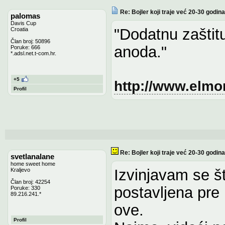
Re: Bojler koji traje već 20-30 godina
palomas
Davis Cup
"Dodatnu zaštit
Croatia
Član broj: 50896
anoda."
Poruke: 666
*.adsl.net.t-com.hr.
+5
http://www.elmo
Profil
Re: Bojler koji traje već 20-30 godina
svetlanalane
home sweet home
Izvinjavam se š
Kraljevo
Član broj: 42254
postavljena pre
Poruke: 330
89.216.241.*
ove.
Profil