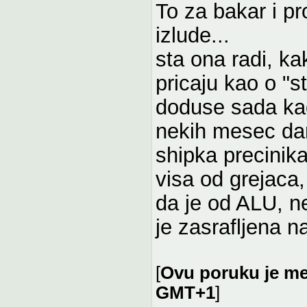
To za bakar i 
izlude...
sta ona radi, kak
pricaju kao o "st
doduse sada kad
nekih mesec dan
shipka precinik
visa od grejaca,
da je od ALU, n
je zasrafljena n
[
Ovu poruku je me
GMT+1
]