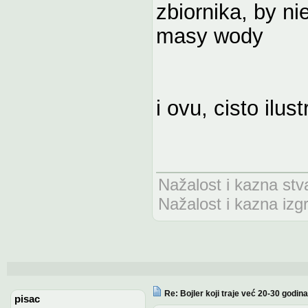
zbiornika, by n
masy wody
i ovu, cisto ilust
Nažalost i kazna stv
Nažalost i kazna izg
Re: Bojler koji traje već 20-30 godina
pisac