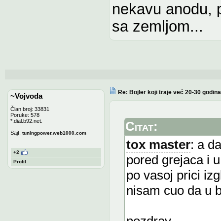
nekavu anodu, p
sa zemljom...
Re: Bojler koji traje već 20-30 godina
~Vojvoda
Član broj: 33831
Poruke: 578
*.dial.b92.net.
Citat:
Sajt:
tuningpower.web1000.com
tox master
: a d
+2
pored grejaca i 
Profil
po vasoj prici iz
nisam cuo da u b
pozdrav