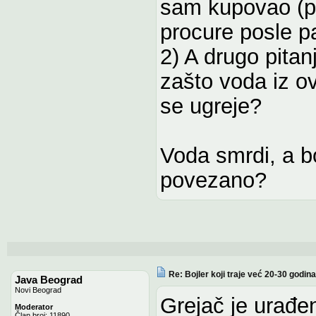
sam kupovao (pr
procure posle p
2) A drugo pita
zašto voda iz o
se ugreje?
Voda smrdi, a bo
povezano?
Re: Bojler koji traje već 20-30 godina
Java Beograd
Novi Beograd
Grejač je urađen
Moderator
Član broj: 11890