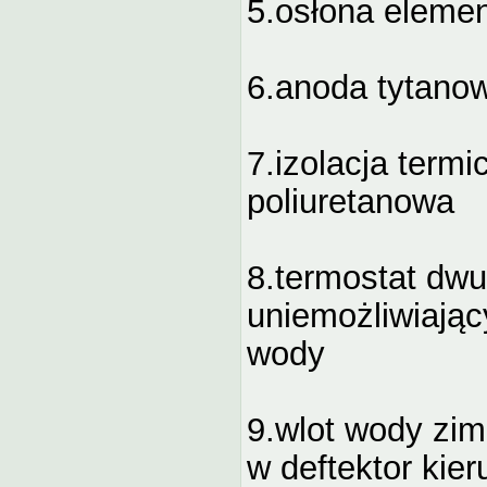
5.osłona elemen
6.anoda tytano
7.izolacja term
poliuretanowa
8.termostat dw
uniemożliwiając
wody
9.wlot wody zim
w deftektor kie