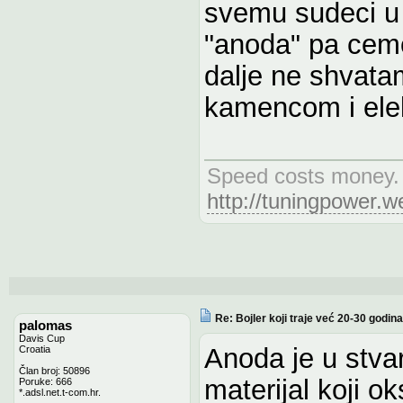
svemu sudeci u
"anoda" pa cemo
dalje ne shvat
kamencom i elek
Speed costs money. 
http://tuningpower.
Re: Bojler koji traje već 20-30 godina
palomas
Davis Cup
Anoda je u stvar
Croatia
Član broj: 50896
materijal koji o
Poruke: 666
*.adsl.net.t-com.hr.