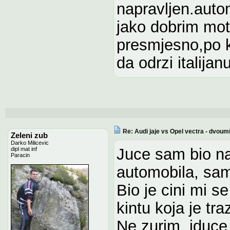
napravljen.auto
jako dobrim mot
presmjesno,po k
da odrzi italijan
Re: Audi jaje vs Opel vectra - dvoum
Zeleni zub
Darko Milicevic
Juce sam bio na
dipl mat inf
Paracin
automobila, samo 
Bio je cini mi se
kintu koja je tra
Ne zurim, iduce