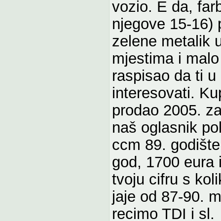
vozio. E da, far
njegove 15-16) 
zelene metalik 
mjestima i malo
raspisao da ti 
interesovati. K
prodao 2005. za
naš oglasnik po
ccm 89. godište
god, 1700 eura 
tvoju cifru s ko
jaje od 87-90. 
recimo TDI i sl.