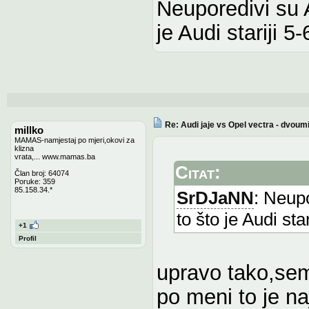
Neuporedivi su A
je Audi stariji 5
Re: Audi jaje vs Opel vectra - dvoum
millko
MAMAS-namjestaj po mjeri,okovi za
klizna
vrata,... www.mamas.ba
Citat:
Član broj: 64074
Poruke: 359
85.158.34.*
SrDJaNN
: Neupo
to što je Audi sta
+1
Profil
upravo tako,sem 
po meni to je naj