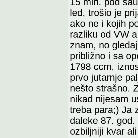
15 min. pod sauh
led, trošio je pr
ako ne i kojih po
razliku od VW a
znam, no gledaj
približno i sa o
1798 ccm, iznosi
prvo jutarnje pa
nešto strašno. 
nikad nijesam u
treba para;) Ja 
daleke 87. god.
ozbiljniji kvar 