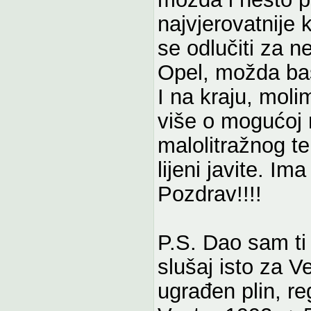
najvjerovatnije 
se odlučiti za n
Opel, možda ba
I na kraju, moli
više o mogućoj 
malolitražnog t
lijeni javite. Im
Pozdrav!!!!
P.S. Dao sam ti 
slušaj isto za V
ugrađen plin, re