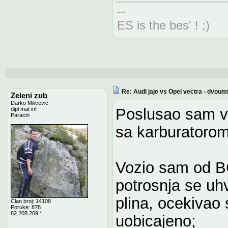
--
ES is the bes' ! ;)
Re: Audi jaje vs Opel vectra - dvoum
Zeleni zub
Darko Milicevic
Poslusao sam v
dipl mat inf
Paracin
sa karburatorom
Vozio sam od B
potrosnja se uh
plina, ocekivao 
Član broj: 14108
Poruke: 878
82.208.209.*
uobicajeno;