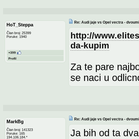
Re: Audi jaje vs Opel vectra - dvoum
HoT_Steppa
http://www.elite
Član broj: 25399
Poruke: 1940
da-kupim
+399
Profil
Za te pare najbo
se naci u odlic
Re: Audi jaje vs Opel vectra - dvoum
MarkBg
Ja bih od ta dva
Član broj: 141323
Poruke: 165
194.106.184.*