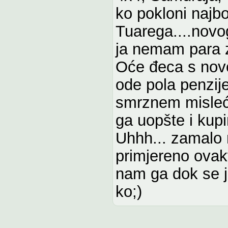
ko pokloni najbo
Tuarega....novog
ja nemam para za
Oće đeca s novog
ode pola penzije.
smrznem misleći
ga uopšte i kupi
Uhhh... zamalo m
primjereno ovak
nam ga dok se j
ko;)