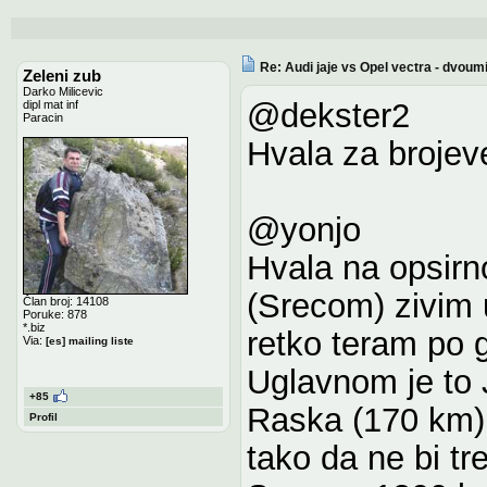
Re: Audi jaje vs Opel vectra - dvoum
Zeleni zub
Darko Milicevic
@dekster2
dipl mat inf
Paracin
Hvala za brojev
@yonjo
Hvala na opsir
(Srecom) zivim 
Član broj: 14108
Poruke: 878
*.biz
retko teram po g
Via:
[es] mailing liste
Uglavnom je to 
+85
Raska (170 km)
Profil
tako da ne bi tr