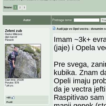
Strane:
1
2
3
Pretraga teme:
Autor
Tra
Audi jaje vs Opel vectra - dvoumim 
Zeleni zub
Darko Milicevic
Imam ~3k+ evra
dipl mat inf
Paracin
(jaje) i Opela ve
Pre svega, zani
kubika. Znam da
Opeli imaju pro
Član broj: 14108
Poruke: 878
*.ptt.yu.
da je vectra jeft
Raspitivao sam 
+85
Profil
manji gepek (st