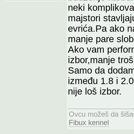
neki komplikov
majstori stavlja
evrića.Pa ako n
manje pare slo
Ako vam performa
izbor,manje troš
Samo da dodam d
između 1.8 i 2.0
nije loš izbor.
Ovcu možeš da šišaš
Fibux kennel