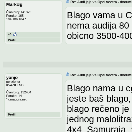
Re: Audi jaje vs Opel vectra - dvoum
MarkBg
Blago vama u C
Član broj: 141323
Poruke: 165
194.106.184.*
nema audija 80 
obicno 3500-4000
+5
Profil
Re: Audi jaje vs Opel vectra - dvoum
yonjo
penzioner
Blago nama u c
KVAZILEND
Član broj: 132434
jeste baš blago, 
Poruke: 14
*.crnagora.net.
blago rečeno je 
Profil
jednog malolitra
4x4, Samuraja, 