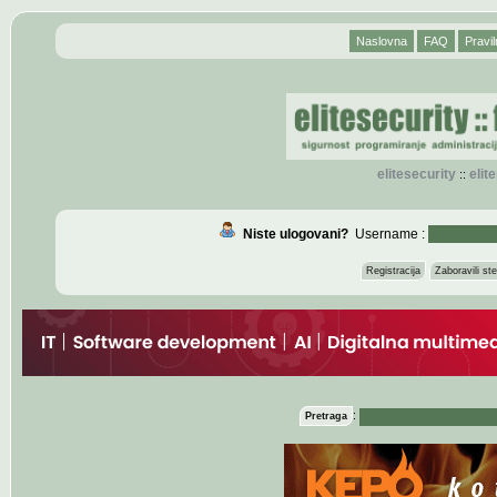
Naslovna
FAQ
Pravil
elitesecurity
eli
::
Niste ulogovani?
Username :
Registracija
Zaboravili s
:
Pretraga