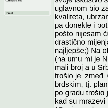
*.crnagora.net.
uglavnom bio za
Profil
kvaliteta, ubrza
pa donekle i pot
pošto nijesam ču
drastično mijenj
najljepše;) Na 
(na umu mi je N
mali broj a u Sr
trošio je izmeđi
brdskim, tj. pl
po gradu trošio 
kad su mrazevi i