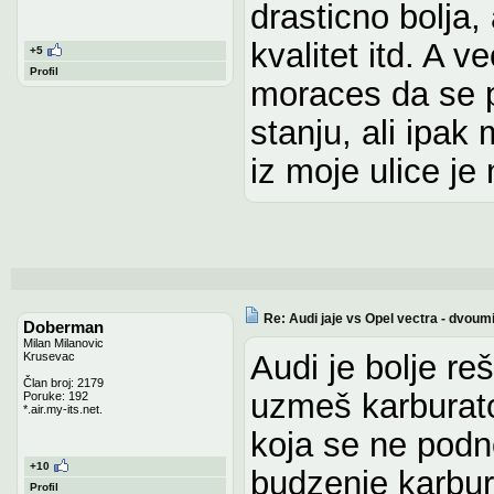
drasticno bolja, 
kvalitet itd. A 
+5
Profil
moraces da se p
stanju, ali ipa
iz moje ulice je
Re: Audi jaje vs Opel vectra - dvoum
Doberman
Milan Milanovic
Audi je bolje reš
Krusevac
Član broj: 2179
uzmeš karburator
Poruke: 192
*.air.my-its.net.
koja se ne podn
+10
budzenje karbur
Profil