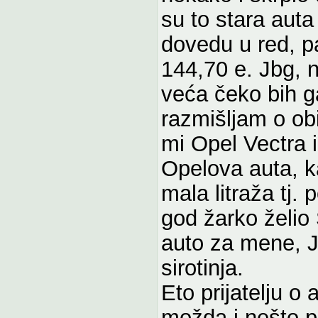
su to stara auta
dovedu u red, pa
144,70 e. Jbg,
veća čeko bih g
razmišljam o ob
mi Opel Vectra 
Opelova auta, k
mala litraža tj. 
god žarko želio
auto za mene, 
sirotinja.
Eto prijatelju o
možda i nešto p