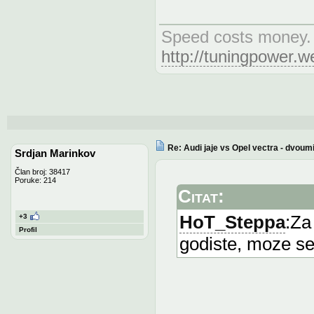
Speed costs money. 
http://tuningpower.
Re: Audi jaje vs Opel vectra - dvoum
Srdjan Marinkov
Član broj: 38417
Poruke: 214
Citat:
HoT_Steppa
:Za
+3
Profil
godiste, moze se