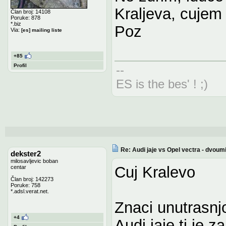
Kraljeva, cujem
Član broj: 14108
Poruke: 878
*.biz
Poz
Via:
[es] mailing liste
+85
Profil
--
ES is the bes' ! ;)
Re: Audi jaje vs Opel vectra - dvoum
dekster2
milosavljevic boban
Cuj Kralevo
centar
Član broj: 142273
Poruke: 758
*.adsl.verat.net.
Znaci unutrasnjo
+4
Audi jaje ti je 