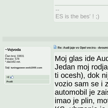
--
ES is the bes' ! ;)
Re: Audi jaje vs Opel vectra - dvoum
~Vojvoda
Moj glas ide Aud
Član broj: 33831
Poruke: 578
*.dial.b92.net.
Jedan moj rodja
Sajt:
tuningpower.web1000.com
ti ocesh), dok n
+2
vozio sam se i z
Profil
automobil je zai
imao je plin, mo