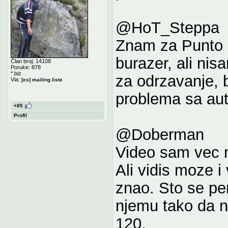
@HoT_Steppa
Znam za Punto d
burazer, ali nisa
Član broj: 14108
Poruke: 878
*.biz
za odrzavanje, 
Via:
[es] mailing liste
problema sa au
+85
Profil
@Doberman
Video sam vec n
Ali vidis moze i
znao. Sto se pe
njemu tako da n
120.