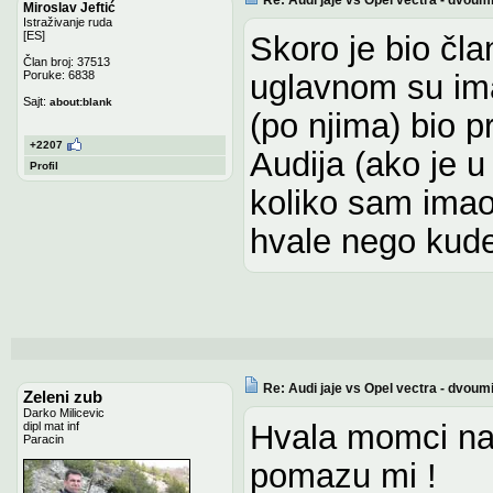
Miroslav Jeftić
Istraživanje ruda
[ES]
Skoro je bio član
Član broj: 37513
Poruke: 6838
uglavnom su imal
Sajt:
about:blank
(po njima) bio pr
+2207
Audija (ako je u
Profil
koliko sam imao
hvale nego kud
Re: Audi jaje vs Opel vectra - dvoum
Zeleni zub
Darko Milicevic
Hvala momci na 
dipl mat inf
Paracin
pomazu mi !