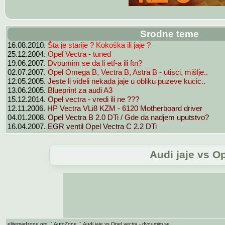
Srodne teme
16.08.2010.
Šta je starije ? Kokoška ili jaje ?
25.12.2004.
Opel Vectra - tuned
19.06.2007.
Dvoumim se da li etf-a ili ftn?
02.07.2007.
Opel Omega B, Vectra B, Astra B - utisci, mišlje..
12.05.2005.
Jeste li videli nekada jaje u obliku puzeve kucic..
13.06.2005.
Blueprint za audi A3
15.12.2014.
Opel vectra - vredi ili ne ???
12.11.2006.
HP Vectra VLi8 KZM - 6120 Motherboard driver
04.01.2008.
Opel Vectra B 2.0 DTi / Gde da nadjem uputstvo?
16.04.2007.
EGR ventil Opel Vectra C 2.2 DTi
Audi jaje vs O
::
::
elitemadzone.org
AutoZone
Audi jaje vs Opel vectra - dvoumim se