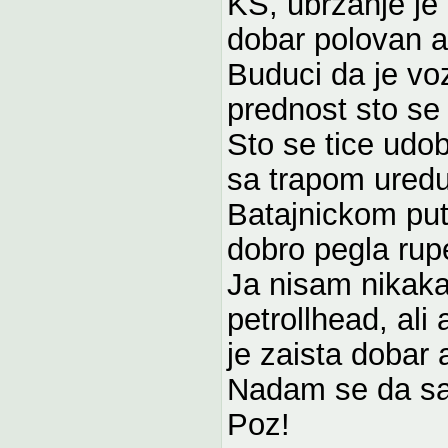
KS, ubrzanje je 
dobar polovan a
Buduci da je vo
prednost sto se
Sto se tice udob
sa trapom uredu
Batajnickom put
dobro pegla rup
Ja nisam nikaka
petrollhead, ali
je zaista dobar 
Nadam se da sa
Poz!