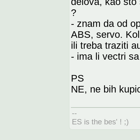
delova, kao sto 
?
- znam da od op
ABS, servo. Kol
ili treba trazit
- ima li vectri
PS
NE, ne bih kupi
--
ES is the bes' ! ;)