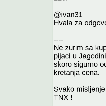
@ivan31
Hvala za odgovo
----
Ne zurim sa ku
pijaci u Jagodin
skoro sigurno o
kretanja cena.
Svako misljenje 
TNX !