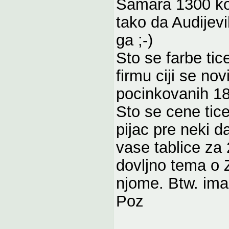
Samara 1300 koj
tako da Audijev
ga ;-)
Sto se farbe tic
firmu ciji se nov
pocinkovanih 18g
Sto se cene tic
pijac pre neki d
vase tablice za
dovljno tema o 
njome. Btw. ima
Poz