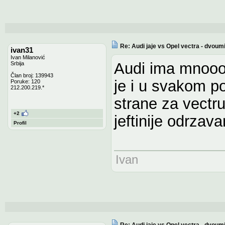
Re: Audi jaje vs Opel vectra - dvoum
ivan31
Ivan Milanović
Audi ima mnoooo
Srbija
Član broj: 139943
je i u svakom po
Poruke: 120
212.200.219.*
strane za vectru 
+2
jeftinije odrzavan
Profil
Ivan
Re: Audi jaje vs Opel vectra - dvoum