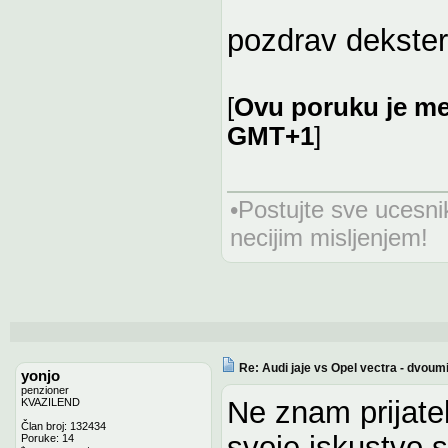
pozdrav dekster
[
Ovu poruku je me
GMT+1
]
•Postujte sve ucesni
necijim misljenjem!
Re: Audi jaje vs Opel vectra - dvoum
yonjo
penzioner
Ne znam prijate
KVAZILEND
Član broj: 132434
svoje iskustvo s
Poruke: 14