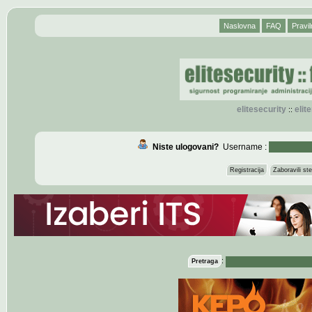
Naslovna
FAQ
Pravil
elitesecurity
eli
::
Niste ulogovani?
Username :
Registracija
Zaboravili s
:
Pretraga