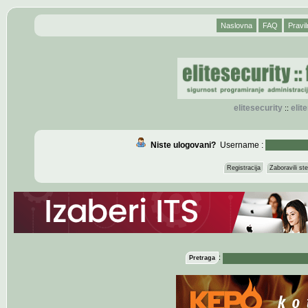
Naslovna
FAQ
Pravil
elitesecurity
eli
::
Niste ulogovani?
Username :
Registracija
Zaboravili s
:
Pretraga