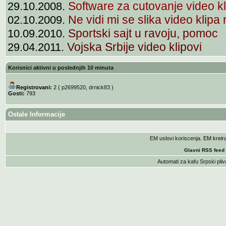
Software za cutovanje video k
29.10.2008.
Ne vidi mi se slika video klipa
02.10.2009.
Sportski sajt u ravoju, pomoc
10.09.2010.
Vojska Srbije video klipovi
29.04.2011.
Korisnici aktivni u poslednjih 10 minuta
Registrovani:
2 (
p2699520
,
drnick83
)
Gosti:
793
Ostale Informacije
EM uslovi koriscenja
. EM krei
Glavni RSS feed
Automati za kafu
Srpski pliv