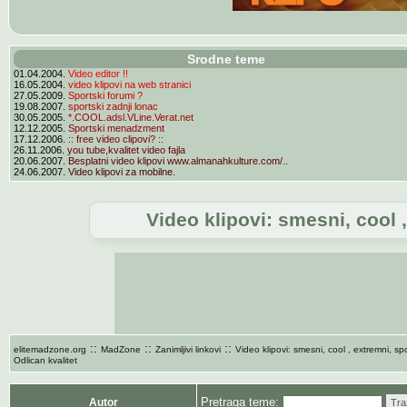
Srodne teme
01.04.2004.
Video editor !!
16.05.2004.
video klipovi na web stranici
27.05.2009.
Sportski forumi ?
19.08.2007.
sportski zadnji lonac
30.05.2005.
*.COOL.adsl.VLine.Verat.net
12.12.2005.
Sportski menadzment
17.12.2006.
:: free video clipovi? ::
26.11.2006.
you tube,kvalitet video fajla
20.06.2007.
Besplatni video klipovi www.almanahkulture.com/..
24.06.2007.
Video klipovi za mobilne.
Video klipovi: smesni, cool ,
::
::
::
elitemadzone.org
MadZone
Zanimljivi linkovi
Video klipovi: smesni, cool , extremni, spor
Odlican kvalitet
Pretraga teme:
Autor
Tra