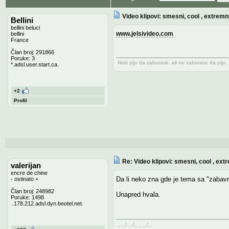
Video klipovi: smesni, cool , extremni,
Bellini
bellini beluci
www.jelsivideo.com
bellini
France
Član broj: 291866
Poruke: 3
Neki piju da zaborave, ali ne zaborave da piju.
*.adsl.user.start.ca.
+2
Profil
Re: Video klipovi: smesni, cool , extr
valerijan
encre de chine
Da li neko zna gde je tema sa "zabav
- ostinato +
Član broj: 248982
Unapred hvala.
Poruke: 1498
..178.212.adsl.dyn.beotel.net.
_._/._./_ _ _/_.