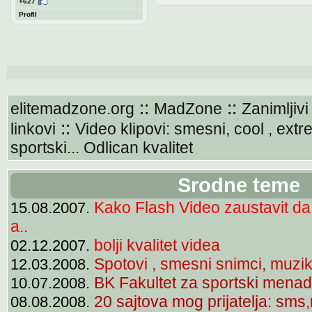
+627
Profil
::
::
elitemadzone.org
MadZone
Zanimljivi
::
linkovi
Video klipovi: smesni, cool , extr
sportski... Odlican kvalitet
Srodne teme
Kako Flash Video zaustavit d
15.08.2007.
a..
bolji kvalitet videa
02.12.2007.
Spotovi , smesni snimci, muzik
12.03.2008.
BK Fakultet za sportski mena
10.07.2008.
20 sajtova mog prijatelja: sms
08.08.2008.