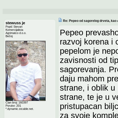
Re: Pepeo od sagorelog drveta, kao 
stewuss je
Popić Stevan
Pepeo prevashod
Komercijalista
Agrimatco d.o.o.
Bečej
razvoj korena i 
pepelom je nepo
zavisnosti od ti
sagorevanja. Pr
daju mahom preo
strane, i oblik 
strane, te je u 
Član broj: 160397
pristupacan biljc
Poruke: 201
*.dynamic.stcable.net.
za svoje kompl