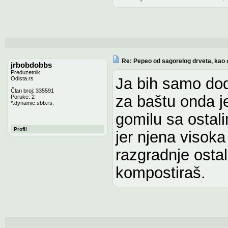
Re: Pepeo od sagorelog drveta, kao 
jrbobdobbs
Preduzetnik
Ja bih samo dod
Odista.rs
Član broj: 335591
za baštu onda je
Poruke: 2
*.dynamic.sbb.rs.
gomilu sa ostal
Profil
jer njena visok
razgradnje osta
kompostiraš.