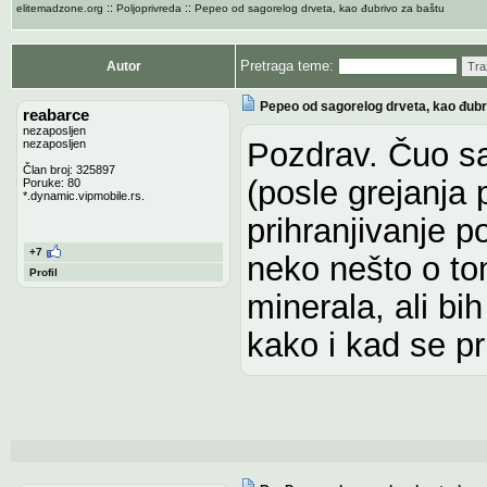
::
::
elitemadzone.org
Poljoprivreda
Pepeo od sagorelog drveta, kao đubrivo za baštu
Pretraga teme:
Autor
Tra
Pepeo od sagorelog drveta, kao đubr
reabarce
nezaposljen
Pozdrav. Čuo s
nezaposljen
Član broj: 325897
(posle grejanja 
Poruke: 80
*.dynamic.vipmobile.rs.
prihranjivanje po
+7
neko nešto o to
Profil
minerala, ali b
kako i kad se pr