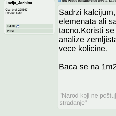
Re: Pepeo od sagorelog drveta, kao 
Lavlja_Jazbina
Sadrzi kalcijum
Član broj: 298367
Poruke: 8254
elemenata ali s
+5030
tacno.Koristi se
Profil
analize zemljis
vece kolicine.
Baca se na 1m2 
"Narod koji ne poštu
stradanje"