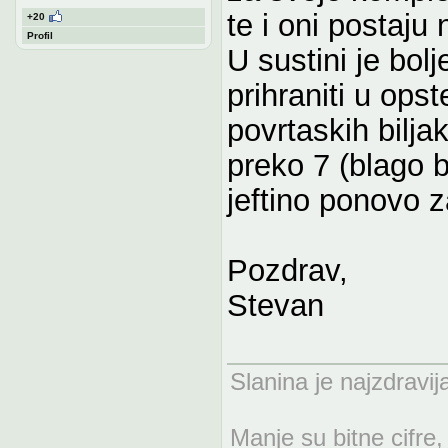
te i oni postaju 
+20
Profil
U sustini je bol
prihraniti u ops
povrtaskih bilj
preko 7 (blago ba
jeftino ponovo za
Pozdrav,
Stevan
Slanina je najzdravij
Manje su bitne cifre, 