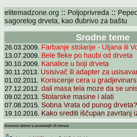
::
::
elitemadzone.org
Poljoprivreda
Pepeo
sagorelog drveta, kao đubrivo za baštu
Srodne teme
Farbanje stolarije - Uljana ili 
26.03.2009.
Bele fleke po haubi od drveta
13.07.2009.
Kanalice u boji drveta
30.10.2009.
Usisivač ili adapter za usisav
30.11.2013.
Koriscenje cera u gradjevinars
01.02.2011.
dali masa tela moze da se unis
27.12.2012.
Stolarske masine i alati
09.02.2013.
Sobna Vrata od punog drveta?
07.08.2015.
Kako srediti iščupan zavrtanj i
19.10.2016.
Korisnici aktivni u poslednjih 10 minuta