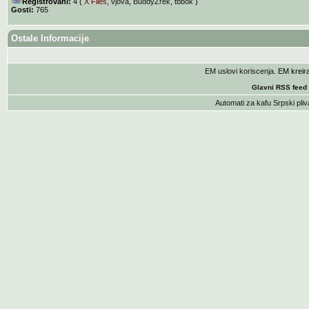
Registrovani:
4 (
X Files
,
vjova
,
BuddyZrek
,
tbbok
)
Gosti:
765
Ostale Informacije
EM uslovi koriscenja
. EM krei
Glavni RSS feed
Automati za kafu
Srpski pliv