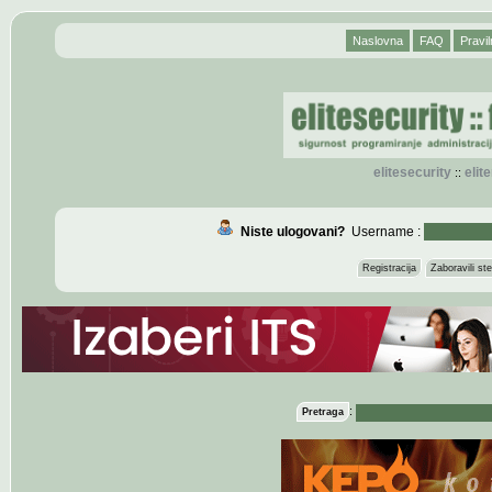
Naslovna
FAQ
Pravil
elitesecurity
eli
::
Niste ulogovani?
Username :
Registracija
Zaboravili s
:
Pretraga