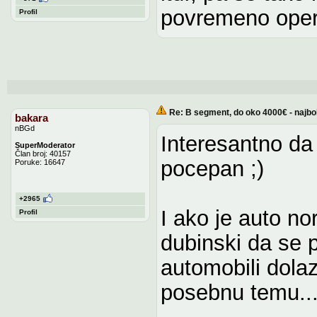
povremeno oper
Profil
Re: B segment, do oko 4000€ - najbo
bakara
nBGd
Interesantno da 
SuperModerator
Član broj: 40157
pocepan ;)
Poruke: 16647
+2965
I ako je auto n
Profil
dubinski da se 
automobili dolaz
posebnu temu..