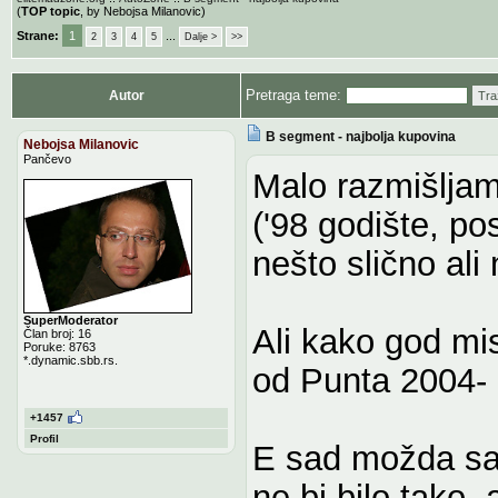
(
TOP topic
, by Nebojsa Milanovic)
Strane:
1
...
2
3
4
5
Dalje >
>>
Pretraga teme:
Autor
Tra
B segment - najbolja kupovina
Nebojsa Milanovic
Pančevo
Malo razmišlja
('98 godište, po
nešto slično ali 
SuperModerator
Ali kako god mi
Član broj: 16
Poruke: 8763
*.dynamic.sbb.rs.
od Punta 2004- 
+1457
Profil
E sad možda sam
ne bi bilo tako, 