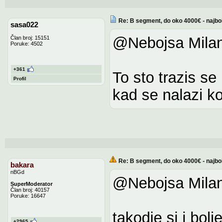
Re: B segment, do oko 4000€ - najbo
sasa022
@Nebojsa Milan
Član broj: 15151
Poruke: 4502
+361
To sto trazis se
Profil
kad se nalazi k
Re: B segment, do oko 4000€ - najbo
bakara
nBGd
@Nebojsa Milan
SuperModerator
Član broj: 40157
Poruke: 16647
takodje si i bolj
+2965