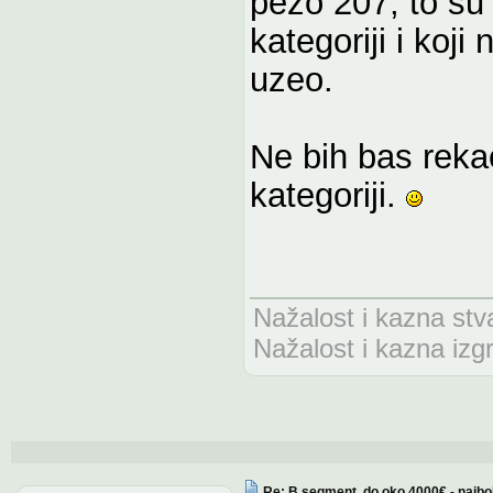
pezo 207, to su 
kategoriji i koji
uzeo.
Ne bih bas rekao
kategoriji.
Nažalost i kazna stv
Nažalost i kazna izg
Re: B segment, do oko 4000€ - najbo