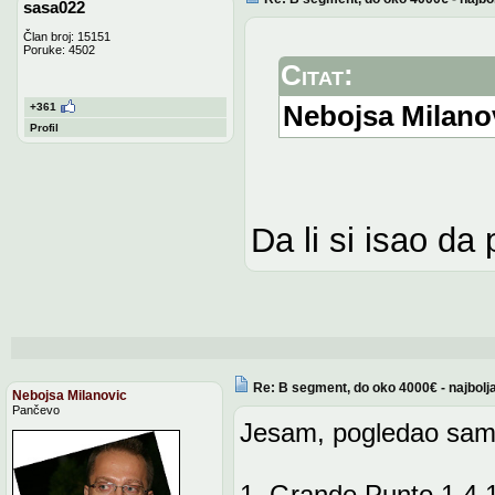
sasa022
Član broj: 15151
Poruke: 4502
Citat:
Nebojsa Milano
+361
Profil
Da li si isao da
Re: B segment, do oko 4000€ - najbolj
Nebojsa Milanovic
Pančevo
Jesam, pogledao sam d
1. Grande Punto 1,4