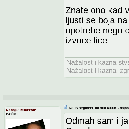
Znate ono kad vi
ljusti se boja n
upotrebe nego o
izvuce lice.
Nažalost i kazna stv
Nažalost i kazna izg
Re: B segment, do oko 4000€ - najbo
Nebojsa Milanovic
Pančevo
Odmah sam i ja 