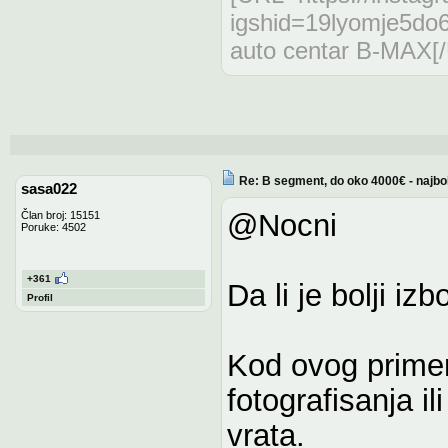
igshid=19lyomje5do
auto centar B-MAX[
Re: B segment, do oko 4000€ - najbo
sasa022
@Nocni
Član broj: 15151
Poruke: 4502
+361
Da li je bolji iz
Profil
Kod ovog primerk
fotografisanja il
vrata.