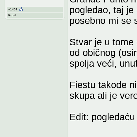
pogledao, taj je
+1457
Profil
posebno mi se s
Stvar je u tome
od običnog (osi
spolja veći, unu
Fiestu takođe n
skupa ali je vero
Edit: pogledaću