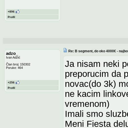
+896
Profil
Re: B segment, do oko 4000€ - najbo
adzo_
Ivan Adžić
Ja nisam neki p
Član broj: 150302
Poruke: 464
preporucim da p
novac(do 3k) m
+256
Profil
ne kacim linkove
vremenom)
Imali smo sluzbe
Meni Fiesta delu