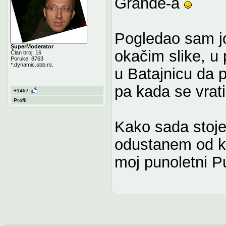
Grande-a
Pogledao sam jo
SuperModerator
okačim slike, u 
Član broj: 16
Poruke: 8763
*.dynamic.sbb.rs.
u Batajnicu da 
pa kada se vrat
+1457
Profil
Kako sada stoje
odustanem od ku
moj punoletni Pu