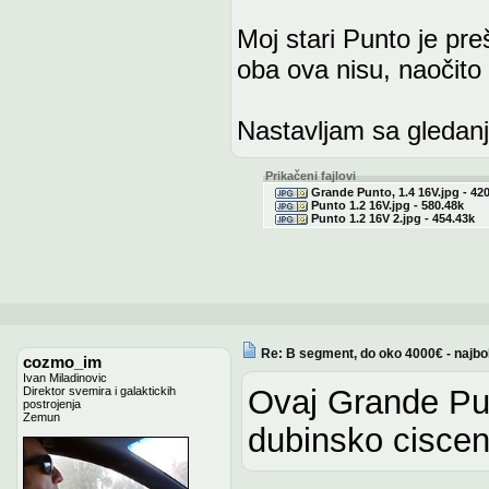
Moj stari Punto je pr
oba ova nisu, naočito
Nastavljam sa gledan
Prikačeni fajlovi
Grande Punto, 1.4 16V.jpg - 42
Punto 1.2 16V.jpg - 580.48k
Punto 1.2 16V 2.jpg - 454.43k
Re: B segment, do oko 4000€ - najbo
cozmo_im
Ivan Miladinovic
Ovaj Grande Pun
Direktor svemira i galaktickih
postrojenja
Zemun
dubinsko ciscenj