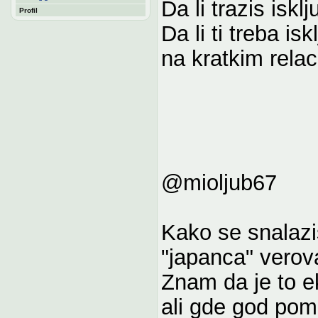
Da li trazis iskl
Profil
Da li ti treba i
na kratkim relaci
@mioljub67
Kako se snalazi
"japanca" verova
Znam da je to ek
ali gde god pom