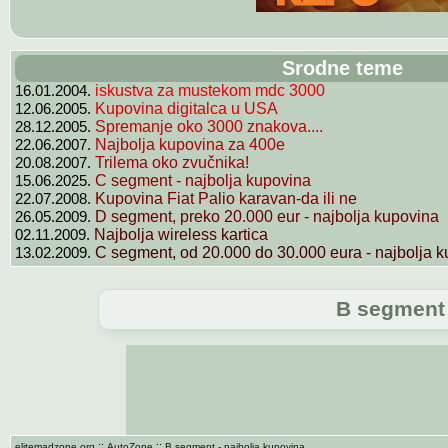
Srodne teme
16.01.2004.
iskustva za mustekom mdc 3000
12.06.2005.
Kupovina digitalca u USA
28.12.2005.
Spremanje oko 3000 znakova....
22.06.2007.
Najbolja kupovina za 400e
20.08.2007.
Trilema oko zvučnika!
15.06.2025.
C segment - najbolja kupovina
22.07.2008.
Kupovina Fiat Palio karavan-da ili ne
26.05.2009.
D segment, preko 20.000 eur - najbolja kupovina
02.11.2009.
Najbolja wireless kartica
13.02.2009.
C segment, od 20.000 do 30.000 eura - najbolja ku
B segment 
::
::
elitemadzone.org
AutoZone
B segment - najbolja kupovina