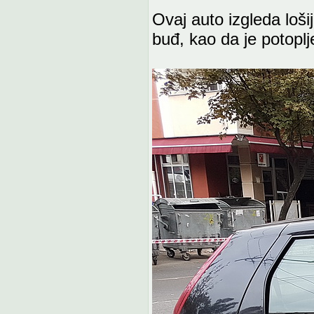
Ovaj auto izgleda loši
buđ, kao da je potopl