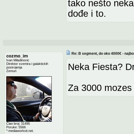
tako nešto neka
dođe i to.
Re: B segment, do oko 4000€ - najbo
cozmo_im
Ivan Miladinovic
Neka Fiesta? Dr
Direktor svemira i galaktickih
postrojenja
Zemun
Za 3000 mozes 
Član broj: 31495
Poruke: 5566
*.mediaworksit.net.