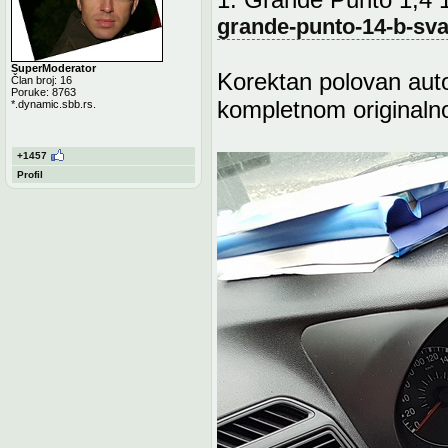
grande-punto-14-b-sva
SuperModerator
Korektan polovan auto
Član broj: 16
Poruke: 8763
kompletnom originaln
*.dynamic.sbb.rs.
+1457
Profil