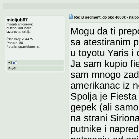
Re: B segment, do oko 4000€ - najbo
mioljub67
mioljub antonijevic
Mogu da ti prep
el.tehn.,kolubara
lazarevac,srbija
sa atestiranim p
Član broj: 284475
Poruke: 80
*.static.isp.telekom.rs.
u toyotu Yaris i
Ja sam kupio fie
+3
Profil
sam mnogo zado
amerikanac iz 
Spolja je Fiesta
gepek (ali samo 
na strani Sirion
putnike i napre