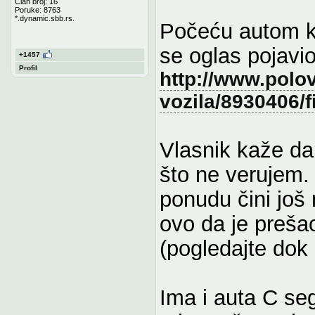
Član broj: 16
Poruke: 8763
*.dynamic.sbb.rs.
Počeću autom ko
se oglas pojavio
+1457
Profil
http://www.polov
vozila/8930406/f
Vlasnik kaže da
što ne verujem. 
ponudu čini još
ovo da je preša
(pogledajte dok 
Ima i auta C se