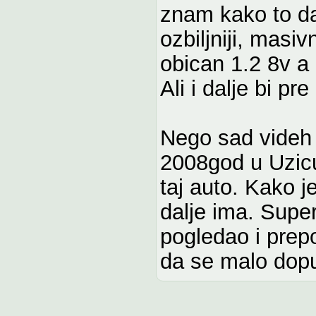
znam kako to da
ozbiljniji, masiv
obican 1.2 8v a F
Ali i dalje bi p
Nego sad videh 
2008god u Uzicu
taj auto. Kako je
dalje ima. Super
pogledao i prepo
da se malo dopu