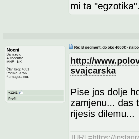
mi ta "egzotika"..
Re: B segment, do oko 4000€ - najbo
Nocni
Banicevic
http://www.polov
Autocentar
MNE - NK
svajcarska
Član broj: 4631
Poruke: 3756
*.crnagora.net.
Pise jos dolje h
+1241
Profil
zamjenu... das 
rijesis dilemu...
[URL=https://insta