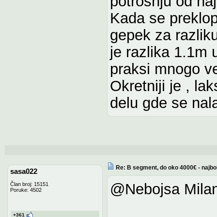
potrosnju od naj
Kada se preklop
gepek za razlik
je razlika 1.1m 
praksi mnogo vec
Okretniji je , la
delu gde se nala
Re: B segment, do oko 4000€ - najbo
sasa022
@Nebojsa Milan
Član broj: 15151
Poruke: 4502
+361