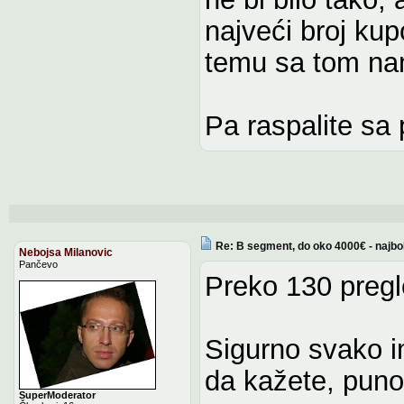
najveći broj kup
temu sa tom n
Pa raspalite sa
Re: B segment, do oko 4000€ - najbo
Nebojsa Milanovic
Pančevo
Preko 130 pregl
Sigurno svako i
da kažete, puno
SuperModerator