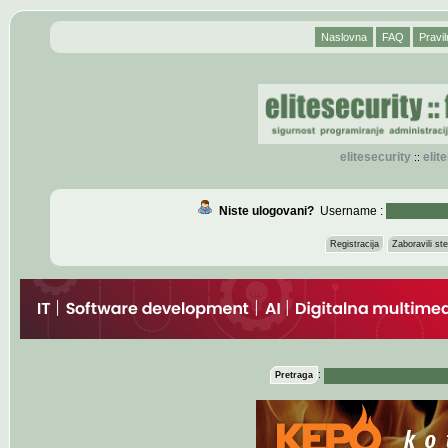
Naslovna
FAQ
Pravil
elitesecurity
eli
::
Niste ulogovani?
Username :
Registracija
Zaboravili s
:
Pretraga