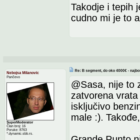
Takodje i tepih 
cudno mi je to 
Re: B segment, do oko 4000€ - najbo
Nebojsa Milanovic
Pančevo
@Sasa, nije to 
zatvorena vrata
isključivo benzi
male :). Takođe,
SuperModerator
Član broj: 16
Poruke: 8763
*.dynamic.sbb.rs.
Grande Punto n