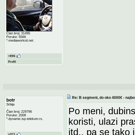
Član broj: 31495
Poruke: 5566
*.mediaworksit.net.
+896
Profil
Re: B segment, do oko 4000€ - najbo
botr
Srbija
Po meni, dubinsk
Član broj: 229796
Poruke: 2008
koristi, ulazi p
*.dynamic.isp.telekom.rs.
itd., pa se tako 
+371