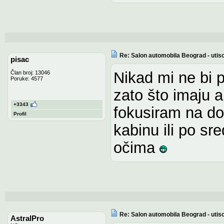
Re: Salon automobila Beograd - utisc
pisac
Nikad mi ne bi 
Član broj: 13046
Poruke: 4577
zato što imaju 
+3343
fokusiram na do
Profil
kabinu ili po sr
očima
Re: Salon automobila Beograd - utisc
AstralPro