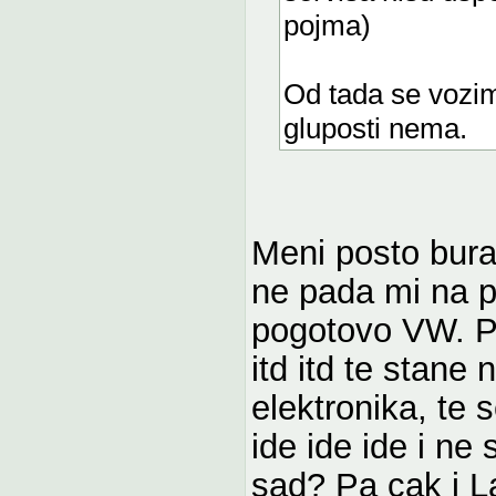
pojma)
Od tada se vozim
gluposti nema.
Meni posto bura
ne pada mi na 
pogotovo VW. Pr
itd itd te stane
elektronika, te s
ide ide ide i ne
sad? Pa cak i La