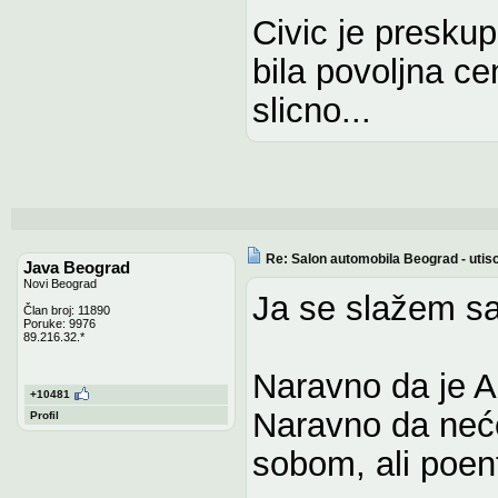
Civic je presku
bila povoljna ce
slicno...
Re: Salon automobila Beograd - utisc
Java Beograd
Novi Beograd
Ja se slažem s
Član broj: 11890
Poruke: 9976
89.216.32.*
Naravno da je A
+10481
Naravno da neće
Profil
sobom, ali poen