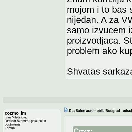
mojom i to bas 
nijedan. A za V
samo izvucem i
proizvodjaca. St
problem ako kup
Shvatas sarkaz
Re: Salon automobila Beograd - utisci
cozmo_im
Ivan Miladinovic
Direktor svemira i galaktickih
postrojenja
Zemun
Citat: