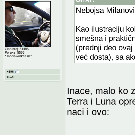
Nebojsa Milanovi
Kao ilustraciju k
smešna i praktičn
(prednji deo ovaj
Član broj: 31495
Poruke: 5566
već dosta), sa a
*.mediaworksit.net.
+896
Profil
Inace, malo ko 
Terra i Luna opre
naci i ovo: