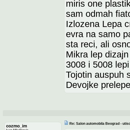
miris one plasti
sam odmah fiat
Izlozena Lepa c
evra na samo p
sta reci, ali os
Mikra lep dizajn
3008 i 5008 lepi
Tojotin auspuh 
Devojke prelepe 
Re: Salon automobila Beograd - utisc
cozmo_im
Ivan Miladinovic