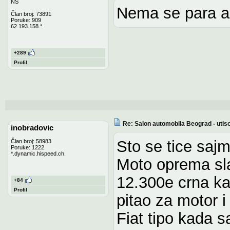
NS
Nema se para a
Član broj: 73891
Poruke: 909
62.193.158.*
+289
Profil
Re: Salon automobila Beograd - utisc
inobradovic
Sto se tice saj
Član broj: 58983
Poruke: 1222
*.dynamic.hispeed.ch.
Moto oprema sla
12.300e crna ka
+84
Profil
pitao za motor 
Fiat tipo kada 