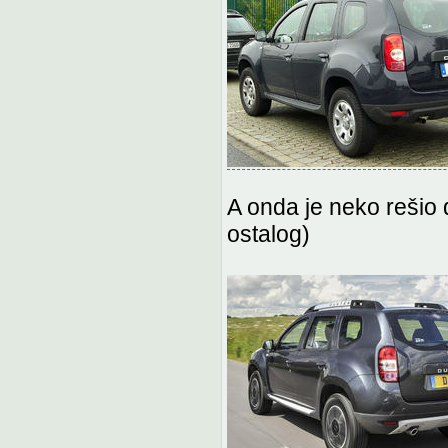
A onda je neko rešio
ostalog)