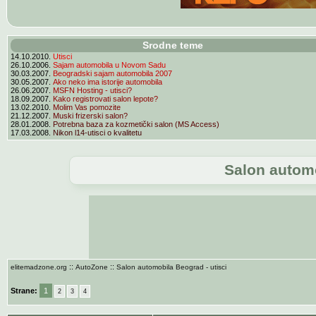
Srodne teme
14.10.2010.
Utisci
26.10.2006.
Sajam automobila u Novom Sadu
30.03.2007.
Beogradski sajam automobila 2007
30.05.2007.
Ako neko ima istorije automobila
26.06.2007.
MSFN Hosting - utisci?
18.09.2007.
Kako registrovati salon lepote?
13.02.2010.
Molim Vas pomozite
21.12.2007.
Muski frizerski salon?
28.01.2008.
Potrebna baza za kozmetički salon (MS Access)
17.03.2008.
Nikon l14-utisci o kvalitetu
Salon automo
::
::
elitemadzone.org
AutoZone
Salon automobila Beograd - utisci
Strane:
1
2
3
4