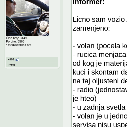
Informer:
Licno sam vozio A
zamenjeno:
Član broj: 31495
Poruke: 5566
- volan (pocela k
*.mediaworksit.net.
- rucica menjaca 
+896
od kog je materi
Profil
kuci i skontam d
na taj oljusteni 
- radio (jednosta
je hteo)
- u zadnja svetla
- volan je u jed
servisa nisu usp