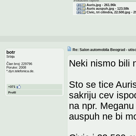
Prikačeni fajlovi
Auris.jpg - 261.96k
Auris auspuh.jpg - 123.58k
Civic, tri cilindra, 22.500.jpg - 
Re: Salon automobila Beograd - utisc
botr
Srbija
Neki nismo bili 
Član broj: 229796
Poruke: 2008
*.dyn.telefonica.de.
Sto se tice Auri
+371
sakriju cev ispo
Profil
na npr. Meganu 2
auspuh ne bi mo