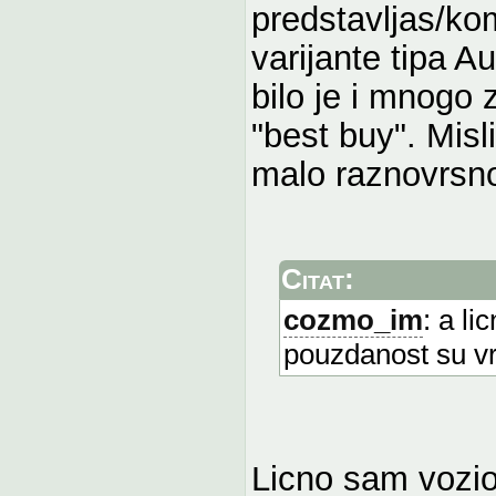
predstavljas/ko
varijante tipa A
bilo je i mnogo 
"best buy". Misl
malo raznovrsnos
Citat:
cozmo_im
: a li
pouzdanost su v
Licno sam vozio