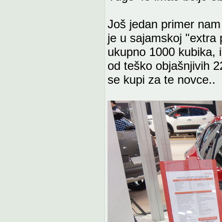
Još jedan primer nam 
je u sajamskoj "extra p
ukupno 1000 kubika, i
od teško objašnjivih 2
se kupi za te novce..