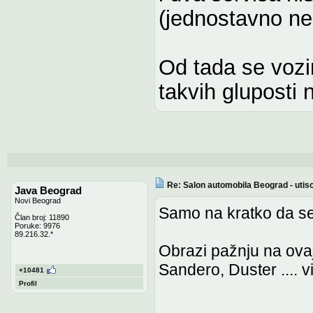
(jednostavno n
Od tada se vozi
takvih gluposti
Re: Salon automobila Beograd - utisc
Java Beograd
Novi Beograd
Samo na kratko da se
Član broj: 11890
Poruke: 9976
89.216.32.*
Obrazi pažnju na ovaj
Sandero, Duster .... v
+10481
Profil