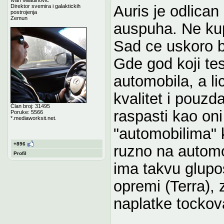
Auris je odlican
Direktor svemira i galaktickih
postrojenja
Zemun
auspuha. Ne kup
Sad ce uskoro b
Gde god koji tes
automobila, a l
kvalitet i pouz
Član broj: 31495
raspasti kao oni
Poruke: 5566
*.mediaworksit.net.
"automobilima" k
+896
ruzno na autom
Profil
ima takvu glupos
opremi (Terra), 
naplatke tockov