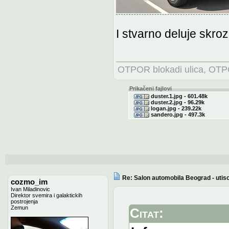
I stvarno deluje skroz
OTPOR blokadi ulica, OTPO
Prikačeni fajlovi
duster.1.jpg - 601.48k
duster.2.jpg - 96.29k
logan.jpg - 239.22k
sandero.jpg - 497.3k
Re: Salon automobila Beograd - utisc
cozmo_im
Ivan Miladinovic
Direktor svemira i galaktickih
postrojenja
Zemun
Citat: