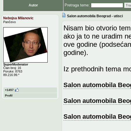
Pretraga teme:
Autor
Tra
Salon automobila Beograd - utisci
Nebojsa Milanovic
Pančevo
Nisam bio otvorio tem
ako ja to ne uradim n
ove godine (podsećam
godine).
SuperModerator
Iz prethodnih tema mož
Član broj: 16
Poruke: 8763
89.216.99.*
Salon automobila Beogr
+1457
Profil
Salon automobila Beogr
Salon automobila Beogr