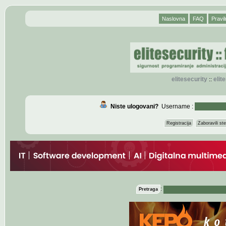
Naslovna
FAQ
Pravil
elitesecurity
eli
::
Niste ulogovani?
Username :
Registracija
Zaboravili s
:
Pretraga