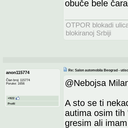
obuče bele čara
OTPOR blokadi uli
blokiranoj Srbiji
Re: Salon automobila Beograd - utisc
anon115774
@Nebojsa Milan
Član broj: 115774
Poruke: 1656
+922
A sto se ti nek
Profil
autima osim tih
gresim ali imam 