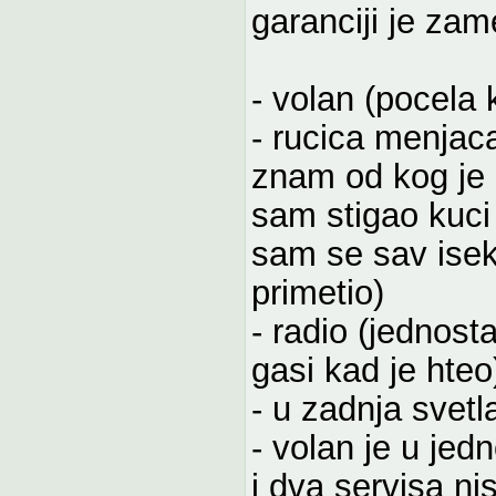
garanciji je zam
- volan (pocela 
- rucica menjaca
znam od kog je 
sam stigao kuci 
sam se sav isek
primetio)
- radio (jednosta
gasi kad je hteo
- u zadnja svetl
- volan je u j
i dva servisa n