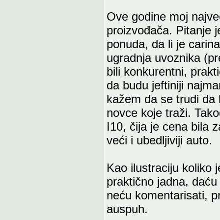
Ove godine moj najveć
proizvođača. Pitanje je
ponuda, da li je carin
ugradnja uvoznika (pre
bili konkurentni, prak
da budu jeftiniji najm
kažem da se trudi da 
novce koje traži. Tak
I10, čija je cena bila
veći i ubedljiviji auto.
Kao ilustraciju koliko
praktično jadna, daću 
neću komentarisati, p
auspuh.