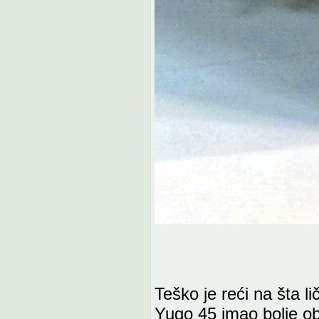
Teško je reći na šta l
Yugo 45 imao bolje ob