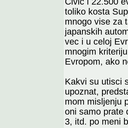
Civic i 22.500 e
toliko kosta Sup
mnogo vise za t
japanskih autom
vec i u celoj Ev
mnogim kriterij
Evropom, ako ne
Kakvi su utisci 
upoznat, predsta
mom misljenju p
oni samo prate d
3, itd. po meni b