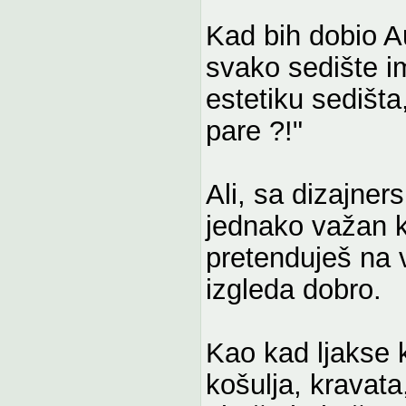
Kad bih dobio Au
svako sedište im
estetiku sedišt
pare ?!"
Ali, sa dizajner
jednako važan k
pretenduješ na v
izgleda dobro.
Kao kad ljakse k
košulja, kravata