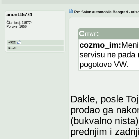
Re: Salon automobila Beograd - utisc
anon115774
Član broj: 115774
Poruke: 1656
Citat:
cozmo_im:
Meni
+922
Profil
servisu ne pada
pogotovo VW.
Dakle, posle To
prodao ga nako
(bukvalno nista)
prednjim i zadnj